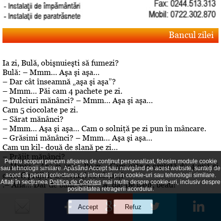
Bancul zilei
Ia zi, Bulă, obişnuieşti să fumezi?
Bulă: – Mmm… Aşa şi aşa…
– Dar cât înseamnă „aşa şi aşa”?
– Mmm… Păi cam 4 pachete pe zi.
– Dulciuri mănânci? – Mmm… Aşa şi aşa…
Cam 5 ciocolate pe zi.
– Sărat mănânci?
– Mmm… Aşa şi aşa… Cam o solniţă pe zi pun în mâncare.
– Grăsimi mănânci? – Mmm… Aşa şi aşa…
Cam un kil- două de slană pe zi…
– Prăjit mănânci?
Pentru scopuri precum afișarea de conținut personalizat, folosim module cookie
– Mmm… Aşa şi aşa… Pe zi… Cam câte o omletă de 4 ouă şi
sau tehnologii similare. Apăsând Accept sau navigând pe acest website, sunteți de
cartofi prăjiţi, asezonaţi cu cârnaţi
acord să permiți colectarea de informații prin cookie-uri sau tehnologii similare.
Aflați în secțiunea
Politica de Cookies
mai multe despre cookie-uri, inclusiv despre
.– Aha… Dar de băut, bei? – A, da! De băut, beau!
posibilitatea retragerii acordului.
Editorial
Despre "cazul" Gheboasa