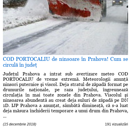
COD PORTOCALIU de ninsoare în Prahova! Cum se
circulă în judeţ
Judeţul Prahova a intrat sub avertizare meteo COD
PORTOCALIU de vreme extremă. Meteorologii anunţă
ninsori puternice şi viscol. Deja stratul de zăpadă format pe
drumurile naţionale, pe raza judeţului, îngreunează
circulaţia în mai toate zonele din Prahova. Viscolul şi
ninsoarea abundentă au creat deja suluri de zăpadă pe DN
1D. IJP Prahova a anunţat, sâmbătă dimineaţă, că s-a luat
deja măsura închiderii temporare a unui drum din Prahova,
...
(15 decembrie 2018)
191 vizualizări