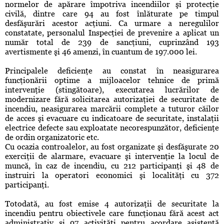
normelor de apărare împotriva incendiilor şi protecţie
civilă, dintre care 94 au fost înlăturate pe timpul
desfăşurări acestor acţiuni. Ca urmare a neregulilor
constatate, personalul Inspecţiei de prevenire a aplicat un
număr total de 239 de sancţiuni, cuprinzând 193
avertismente şi 46 amenzi, în cuantum de 197.000 lei.
Principalele deficienţe au constat în neasigurarea
funcţionării optime a mijloacelor tehnice de primă
intervenţie (stingătoare), executarea lucrărilor de
modernizare fără solicitarea autorizaţiei de securitate de
incendiu, neasigurarea marcării complete a tuturor căilor
de acces şi evacuare cu indicatoare de securitate, instalaţii
electrice defecte sau exploatate necorespunzător, deficienţe
de ordin organizatoric etc.
Cu ocazia controalelor, au fost organizate şi desfăşurate 20
exerciţii de alarmare, evacuare şi intervenţie la locul de
muncă, în caz de incendiu, cu 212 participanţi şi 48 de
instruiri la operatori economici şi localităţi cu 372
participanţi.
Totodată, au fost emise 4 autorizaţii de securitate la
incendiu pentru obiectivele care funcţionau fără acest act
administrativ şi 97 activităţi pentru acordare asistenţă