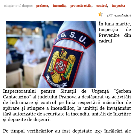
,
,
,
,
citeşte totul despre:
prahova
incendiu
protectie civila
control
inspectia
(57 vizualizări)
În luna martie,
Inspecţia de
Prevenire din
cadrul
Inspectoratului pentru Situaţii de Urgenţă “Şerban
Cantacuzino” al judeţului Prahova a desfăşurat 95 activităţi
de îndrumare şi control pe linia respectării măsurilor de
apărare şi stingere a incendiilor, la unităţi de învăţământ
fără autorizaţie de securitate la incendiu, unităţi de îngrijire
şi depozite de deşeuri.
Pe timpul verificărilor au fost depistate 237 încălcări ale