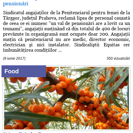
pensionări
Sindicatul angajaţilor de la Penitenciarul pentru femei de la
Târgşor, judeţul Prahova, reclamă lipsa de personal cauzată
de ceea ce ei numesc ”un val de pensionări are a lovit ca un
tsunami”, angajaţii susţinând că din totalul de 400 de locuri
prevăzute în organigramă sunt ocupate doar 200. Angajaţii
susţin că penitenciarul nu are medic, director economic,
electrician şi nici instalator. Sindicaliştii Equitas cer
îmbunătăţirea condiţiilor ...
(9 iunie 2017)
350 vizualizări
Food