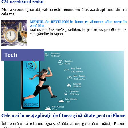
Cătina-elixirul zeilor
Multă vreme ignorată, cătina este recunoscută astăzi drept unul dintre
cele mai
MENIUL de REVELION în lume: ce alimente aduc noroc în
Anul Nou
Mai toate mâncărurile „tradiţionale” pentru noaptea dintre ani
sunt gândite în raport
Tech
Cele mai bune 4 aplicaţii de fitness şi sănătate pentru iPhone
Într-o eră în care tehnologia și sănătatea merg mână în mână, iPhone-