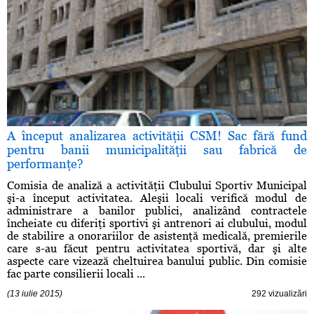
A început analizarea activităţii CSM! Sac fără fund
pentru banii municipalităţii sau fabrică de
performanţe?
Comisia de analiză a activităţii Clubului Sportiv Municipal
şi-a început activitatea. Aleşii locali verifică modul de
administrare a banilor publici, analizând contractele
încheiate cu diferiţi sportivi şi antrenori ai clubului, modul
de stabilire a onorariilor de asistenţă medicală, premierile
care s-au făcut pentru activitatea sportivă, dar şi alte
aspecte care vizează cheltuirea banului public. Din comisie
fac parte consilierii locali ...
(13 iulie 2015)
292 vizualizări