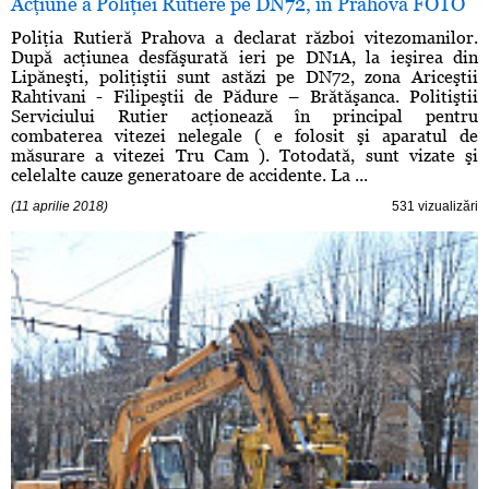
Acţiune a Poliţiei Rutiere pe DN72, în Prahova FOTO
Poliţia Rutieră Prahova a declarat război vitezomanilor.
După acţiunea desfăşurată ieri pe DN1A, la ieşirea din
Lipăneşti, poliţiştii sunt astăzi pe DN72, zona Ariceştii
Rahtivani - Filipeştii de Pădure – Brătăşanca. Politiştii
Serviciului Rutier acţionează în principal pentru
combaterea vitezei nelegale ( e folosit şi aparatul de
măsurare a vitezei Tru Cam ). Totodată, sunt vizate şi
celelalte cauze generatoare de accidente. La ...
(11 aprilie 2018)
531 vizualizări