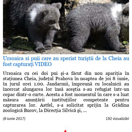
Ursoaica si puii care au speriat turiştii de la Cheia au
fost capturaţi VIDEO
Ursoaica cu cei doi pui şi-a făcut din nou apariţia în
staţiunea Cheia, judeţul Prahova în noaptea de joi 8 iunie,
în jurul orei 1.00. Jandarmii, împreună cu localnicii au
încercat alungarea lor însă aceştia s-au refugiat într-un
copac dintr-o curte. Acesta a fost momentul în care s-a luat
măsura anunţării instituţiilor competente pentru
capturarea lor. Astfel, s-a solicitat sprijin la Grădina
zoologică Bucov, la Direcţia Silvică şi, ...
(8 iunie 2017)
192 vizualizări