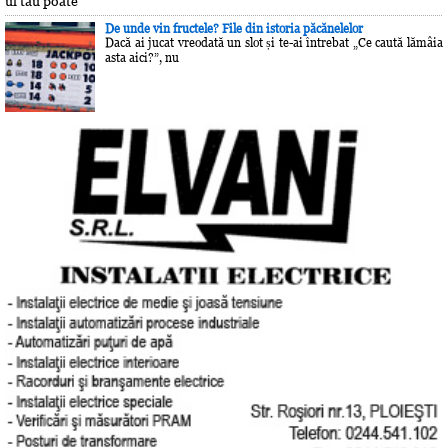
ul tău poate
De unde vin fructele? File din istoria păcănelelor
Dacă ai jucat vreodată un slot și te-ai întrebat „Ce caută lămâia
asta aici?”, nu