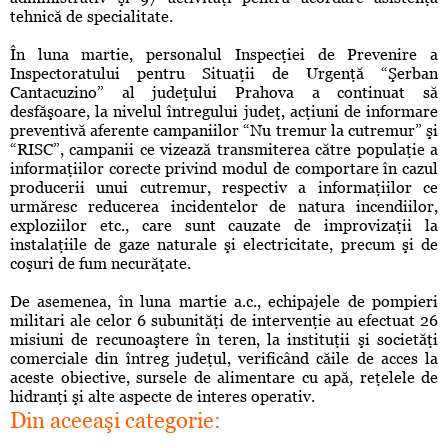
tehnică de specialitate.
În luna martie, personalul Inspecţiei de Prevenire a
Inspectoratului pentru Situaţii de Urgenţă “Şerban
Cantacuzino” al judeţului Prahova a continuat să
desfăşoare, la nivelul întregului judeţ, acţiuni de informare
preventivă aferente campaniilor “Nu tremur la cutremur” şi
“RISC”, campanii ce vizează transmiterea către populaţie a
informaţiilor corecte privind modul de comportare în cazul
producerii unui cutremur, respectiv a informaţiilor ce
urmăresc reducerea incidentelor de natura incendiilor,
exploziilor etc., care sunt cauzate de improvizaţii la
instalaţiile de gaze naturale şi electricitate, precum şi de
coşuri de fum necurăţate.
De asemenea, în luna martie a.c., echipajele de pompieri
militari ale celor 6 subunităţi de intervenţie au efectuat 26
misiuni de recunoaştere în teren, la instituţii şi societăţi
comerciale din întreg judeţul, verificând căile de acces la
aceste obiective, sursele de alimentare cu apă, reţelele de
hidranţi şi alte aspecte de interes operativ.
Din aceeaşi categorie: