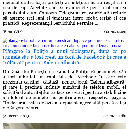
niciunul dintre foştii prefecţi ai judeţului nu au reuşit să îi
dea de cap. Afectate sunt şi examenele pentru obţinerea
permisului auto. Conform Telegrama.ro, candidaţii trebuie
să aştepte trei luni şi jumătate între proba scrisă şi cea
practică. Reprezentanţii Serviciului Permise ...
(8 mai 2017)
792 vizualizări
Plângere la Poliţie a unui ploieştean, după ce pe
numele său a fost creat un cont de Facebook în care e
”călăuză” pentru ”Balena Albastră”
Un tânăr din Ploieşti a reclamat la Poliţie că pe numele său
a fost înfiinţat un cont fals de Facebook în care este
prezentat ca fiind ”călăuză” pentru jocul ”Balena Albastră”
şi care îi prezintă inclusiv numărul de telefon mobil, el
solicitând autorităţilor să facă cercetări pentru a stabili cine
s-a folosit de numele său pentru a crea respectiva pagină.
”În decursul zilei de azi am depus plângere atât penaă cât şi
o plângere pentru ...
(21 martie 2017)
339 vizualizări