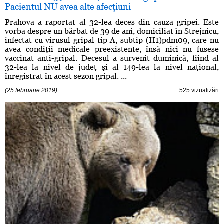
Pacientul NU avea alte afecţiuni
Prahova a raportat al 32-lea deces din cauza gripei. Este
vorba despre un bărbat de 39 de ani, domiciliat în Strejnicu,
infectat cu virusul gripal tip A, subtip (H1)pdm09, care nu
avea condiţii medicale preexistente, însă nici nu fusese
vaccinat anti-gripal. Decesul a survenit duminică, fiind al
32-lea la nivel de judeţ şi al 149-lea la nivel naţional,
înregistrat în acest sezon gripal. ...
(25 februarie 2019)
525 vizualizări