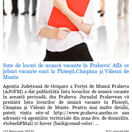
Sute de locuri de muncă vacante în Prahova! Află ce
joburi vacante sunt la Ploieşti,Câmpina şi Vălenii de
Munte
Agenţia Judeţeană de Ocupare a Forţei de Muncă Prahova
(AJOFM) a dat publicităţii lista locurilor de muncă vacante
în această perioadă, din Prahova. Jurnalul Prahovean vă
prezintă lista locurilor de muncă vacante în Ploieşti,
Câmpina şi Vălenii de Munte. Pentru mai multe detalii,
puteţi vizita site-ul http://www.prahova.anofm.ro sau
adresaţi-vă agenţiilor teritoriale din zona dvs. de domiciliu.
#jobsehPM4G tr:hover {background-color: ...
(27 februarie 2015)
511 vizualizări