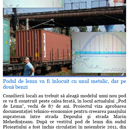
Podul de lemn va fi înlocuit cu unul metalic, dar pe
două benzi
Consilierii locali au trebuit să aleagă modelul unui nou pod
ce va fi construit peste calea ferată, în locul actualului „Pod
de Lemn“, vechi de 87 de ani. Proiectul viza aprobarea
documentaţiei tehnico-economice pentru creearea pasajului
suprateran între strada Depoului şi strada Marin
Mehedinţeanu. După ce vestitul pod de lemn din sudul
Ploieştiului a fost închis circulaţiei în noiembrie 2011, din