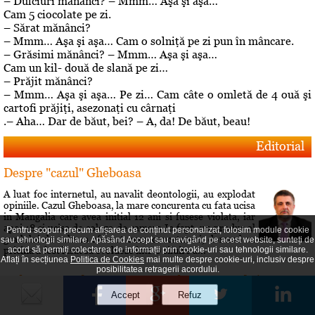
– Dulciuri mănânci? – Mmm… Aşa şi aşa…
Cam 5 ciocolate pe zi.
– Sărat mănânci?
– Mmm… Aşa şi aşa… Cam o solniţă pe zi pun în mâncare.
– Grăsimi mănânci? – Mmm… Aşa şi aşa…
Cam un kil- două de slană pe zi…
– Prăjit mănânci?
– Mmm… Aşa şi aşa… Pe zi… Cam câte o omletă de 4 ouă şi
cartofi prăjiţi, asezonaţi cu cârnaţi
.– Aha… Dar de băut, bei? – A, da! De băut, beau!
Editorial
Despre "cazul" Gheboasa
A luat foc internetul, au navalit deontologii, au explodat
opiniile. Cazul Gheboasa, la mare concurenta cu fata ucisa
in Mangalia care avea initial 12 ani si fusese violata, iar
apoi 18 si ucisa de colega de camera In fapt, un produs al
Pentru scopuri precum afișarea de conținut personalizat, folosim module cookie
gradului de cultura aferent unor concetateni, domnul cu
sau tehnologii similare. Apăsând Accept sau navigând pe acest website, sunteți de
pricina a fost lasat sa evolueze intr-o siluire a...
acord să permiți colectarea de informații prin cookie-uri sau tehnologii similare.
Aflați în secțiunea
Politica de Cookies
mai multe despre cookie-uri, inclusiv despre
posibilitatea retragerii acordului.
Roberta vs Volo! Game, set: Roberta! Partida încă se
joacă...