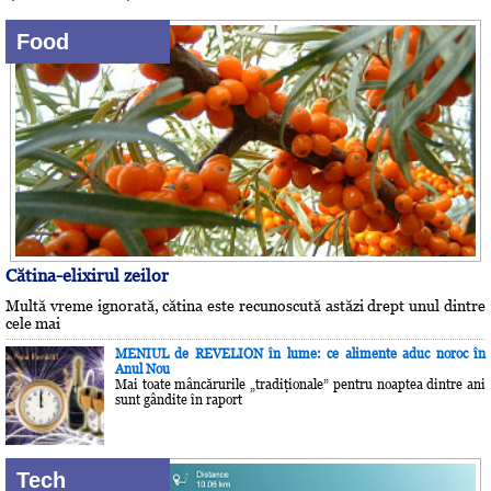
Food
Cătina-elixirul zeilor
Multă vreme ignorată, cătina este recunoscută astăzi drept unul dintre
cele mai
MENIUL de REVELION în lume: ce alimente aduc noroc în
Anul Nou
Mai toate mâncărurile „tradiţionale” pentru noaptea dintre ani
sunt gândite în raport
Tech