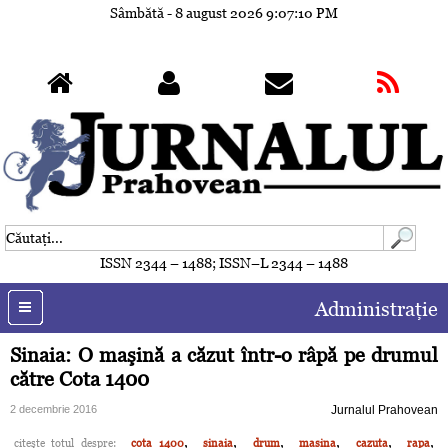
Sâmbătă - 8 august 2026
9:07:13 PM
ISSN 2344 – 1488; ISSN–L 2344 – 1488
Administraţie
Sinaia: O maşină a căzut într-o râpă pe drumul
către Cota 1400
2 decembrie 2016
Jurnalul Prahovean
,
,
,
,
,
,
citeşte totul despre:
cota 1400
sinaia
drum
masina
cazuta
rapa