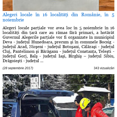
Alegeri locale în 16 localităţi din Românie, în 5
noiembrie
Alegeri locale parţiale vor avea loc în 5 noiembrie în 16
localităţi din ţară care au rămas fără primari, a hotărât
Guvernul Alegerile parţiale vor fi organizate în municipiul
Deva - judeţul Hunedoara, precum şi în comunele Bocsig -
judeţul Arad, Nicşeni - judeţul Botoşani, Călăraşi - judeţul
Cluj, Pantelimon şi Bărăganu - judeţul Constanţa, Teleşti -
judeţul Gorj, Balş - judeţul Iaşi, Bîrghiş – judeţul Sibiu,
Drăgoieşti - judeţul ...
(28 septembrie 2017)
343 vizualizări