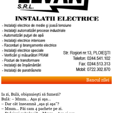
Bancul zilei
Ia zi, Bulă, obişnuieşti să fumezi?
Bulă: – Mmm… Aşa şi aşa…
– Dar cât înseamnă „aşa şi aşa”?
– Mmm… Păi cam 4 pachete pe zi.