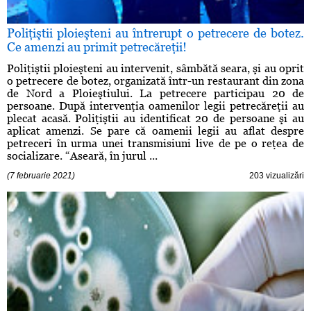
Poliţiştii ploieşteni au întrerupt o petrecere de botez.
Ce amenzi au primit petrecăreţii!
Poliţiştii ploieşteni au intervenit, sâmbătă seara, şi au oprit
o petrecere de botez, organizată într-un restaurant din zona
de Nord a Ploieştiului. La petrecere participau 20 de
persoane. După intervenţia oamenilor legii petrecăreţii au
plecat acasă. Poliţiştii au identificat 20 de persoane şi au
aplicat amenzi. Se pare că oamenii legii au aflat despre
petreceri în urma unei transmisiuni live de pe o reţea de
socializare. “Aseară, în jurul ...
(7 februarie 2021)
203 vizualizări