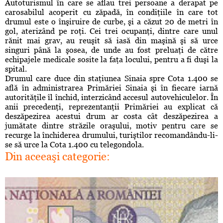
Autoturismul în care se aflau trei persoane a derapat pe
carosabilul acoperit cu zăpadă, în condiţiile în care tot
drumul este o înşiruire de curbe, şi a căzut 20 de metri în
gol, aterizând pe roţi. Cei trei ocupanţi, dintre care unul
rănit mai grav, au reuşit să iasă din maşină şi să urce
singuri până la şosea, de unde au fost preluaţi de către
echipajele medicale sosite la faţa locului, pentru a fi duşi la
spital.
Drumul care duce din staţiunea Sinaia spre Cota 1.400 se
află în administrarea Primăriei Sinaia şi în fiecare iarnă
autorităţile îl închid, interzicând accesul autovehiculelor. În
anii precedenţi, reprezentanţii Primăriei au explicat că
deszăpezirea acestui drum ar costa cât deszăpezirea a
jumătate dintre străzile oraşului, motiv pentru care se
recurge la închiderea drumului, turiştilor recomandându-li-
se să urce la Cota 1.400 cu telegondola.
Din aceeaşi categorie: