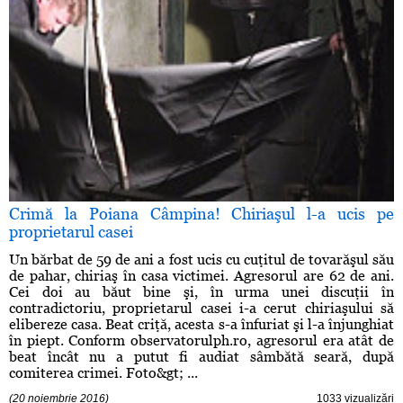
Crimă la Poiana Câmpina! Chiriaşul l-a ucis pe
proprietarul casei
Un bărbat de 59 de ani a fost ucis cu cuţitul de tovarăşul său
de pahar, chiriaş în casa victimei. Agresorul are 62 de ani.
Cei doi au băut bine şi, în urma unei discuţii în
contradictoriu, proprietarul casei i-a cerut chiriaşului să
elibereze casa. Beat criţă, acesta s-a înfuriat şi l-a înjunghiat
în piept. Conform observatorulph.ro, agresorul era atât de
beat încât nu a putut fi audiat sâmbătă seară, după
comiterea crimei. Foto&gt; ...
(20 noiembrie 2016)
1033 vizualizări