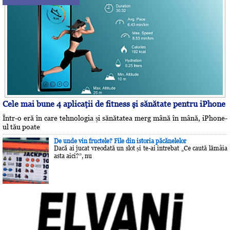
Cele mai bune 4 aplicaţii de fitness şi sănătate pentru iPhone
Într-o eră în care tehnologia și sănătatea merg mână în mână, iPhone-
ul tău poate
De unde vin fructele? File din istoria păcănelelor
Dacă ai jucat vreodată un slot și te-ai întrebat „Ce caută lămâia
asta aici?”, nu