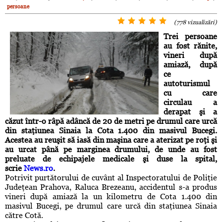
persoane
(778 vizualizări)
Trei persoane
au fost rănite,
vineri după
amiază, după
ce
autoturismul
cu care
circulau a
derapat şi a
căzut într-o râpă adâncă de 20 de metri pe drumul care urcă
din staţiunea Sinaia la Cota 1.400 din masivul Bucegi.
Acestea au reuşit să iasă din maşina care a aterizat pe roţi şi
au urcat până pe marginea drumului, de unde au fost
preluate de echipajele medicale şi duse la spital,
scrie
News.ro
.
Potrivit purtătorului de cuvânt al Inspectoratului de Poliţie
Judeţean Prahova, Raluca Brezeanu, accidentul s-a produs
vineri după amiază la un kilometru de Cota 1.400 din
masivul Bucegi, pe drumul care urcă din staţiunea Sinaia
către Cotă.