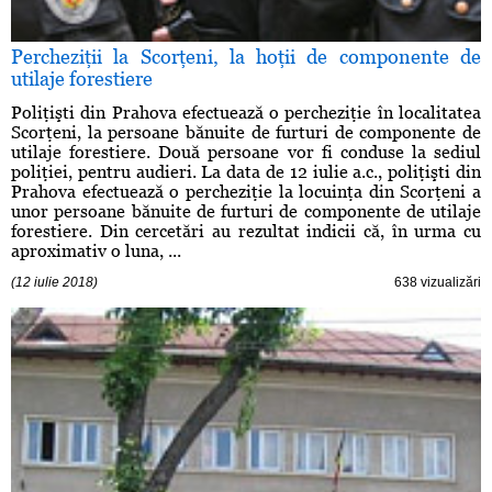
Percheziţii la Scorţeni, la hoţii de componente de
utilaje forestiere
Poliţişti din Prahova efectuează o percheziţie în localitatea
Scorţeni, la persoane bănuite de furturi de componente de
utilaje forestiere. Două persoane vor fi conduse la sediul
poliţiei, pentru audieri. La data de 12 iulie a.c., poliţişti din
Prahova efectuează o percheziţie la locuinţa din Scorţeni a
unor persoane bănuite de furturi de componente de utilaje
forestiere. Din cercetări au rezultat indicii că, în urma cu
aproximativ o luna, ...
(12 iulie 2018)
638 vizualizări