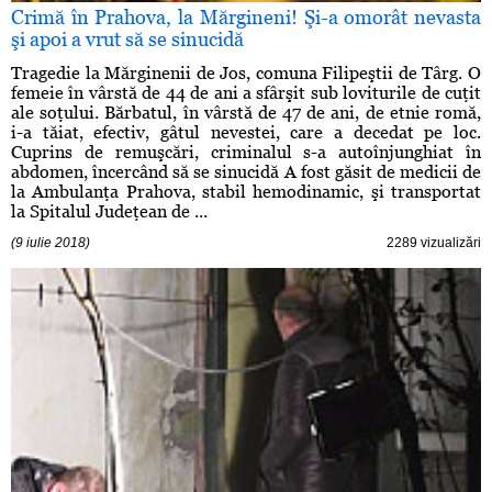
Crimă în Prahova, la Mărgineni! Şi-a omorât nevasta
şi apoi a vrut să se sinucidă
Tragedie la Mărginenii de Jos, comuna Filipeştii de Târg. O
femeie în vârstă de 44 de ani a sfârşit sub loviturile de cuţit
ale soţului. Bărbatul, în vârstă de 47 de ani, de etnie romă,
i-a tăiat, efectiv, gâtul nevestei, care a decedat pe loc.
Cuprins de remuşcări, criminalul s-a autoînjunghiat în
abdomen, încercând să se sinucidă A fost găsit de medicii de
la Ambulanţa Prahova, stabil hemodinamic, şi transportat
la Spitalul Judeţean de ...
(9 iulie 2018)
2289 vizualizări