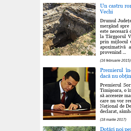
Un castru ro
Vechi
Drumul Judeţea
mergând spre 
este necesară 
la Târgşorul V
prin mijlocul
apoximativă a
provenind ...
(16 februarie 2015)
Premierul în
dacă nu obţin
Premierul Sor
Timişoara, o î
să acceseze mai
care nu vor re
Naţional de D
declarat, sâmbă
(18 martie 2017)
Dotări noi p