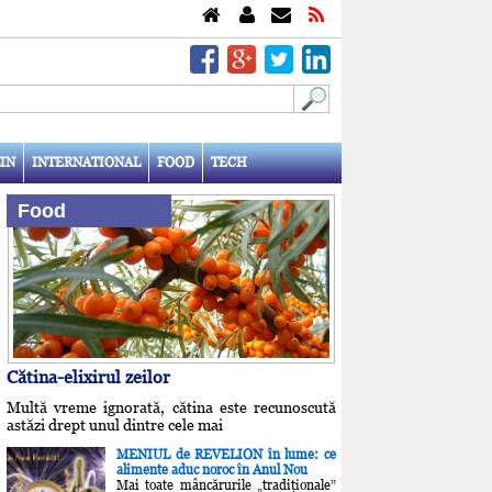
IN
INTERNATIONAL
FOOD
TECH
Food
Cătina-elixirul zeilor
Multă vreme ignorată, cătina este recunoscută
astăzi drept unul dintre cele mai
MENIUL de REVELION în lume: ce
alimente aduc noroc în Anul Nou
Mai toate mâncărurile „tradiţionale”