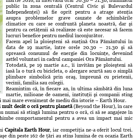
martie 2016, în intervalul orar 20.30 – 21.30, iluminatul
public în zona centrală (Centrul Civic şi Bulevardul
Independenţei) să fie oprit pentru a atrage atenţia
asupra problemelor grave cauzate de schimbările
climatice cu care se confruntă planeta noastră, dar şi
pentru ca cetăţenii să realizeze că este necesar să facem
lucruri benefice pentru mediul înconjurător.
Facem apel la ploieşteni să susţină Ora Pământului în
data de 19 martie, între orele 20.30 – 21.30 şi să
oprească consumul de energie din locuinţe, devenind
astfel voluntari in cadrul campaniei Ora Pământului.
Totodată, pe 19 martie a.c., îi invităm pe ploieşteni să
iasă la o tură cu bicicleta, o alergare scurtă sau o simplă
plimbare simbolică prin oraş, împreună cu prietenii,
vecinii, familia sau colegii.
Reamintim că, în fiecare an, în ultima sâmbătă din luna
martie, milioane de oameni, instituţii şi companii sting
ui mai mare eveniment de mediu din istorie – Earth Hour.
 mult decât o oră pentru planetă
(Beyond the Hour), în care
u numai să stingă lumina pentru o oră, ci să se angajeze în
i schimbe comportamentul pentru a avea un impact mai mic
eni
Capitala Earth Hour
, iar competiţia ne-a oferit locul trei.
aşe din peste 162 de ţări au stins lumina de cu ocazia Earth