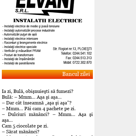
Bancul zilei
Ia zi, Bulă, obişnuieşti să fumezi?
Bulă: – Mmm… Aşa şi aşa…
– Dar cât înseamnă „aşa şi aşa”?
– Mmm… Păi cam 4 pachete pe zi.
– Dulciuri mănânci? – Mmm… Aşa şi
aşa…
Cam 5 ciocolate pe zi.
– Sărat mănânci?