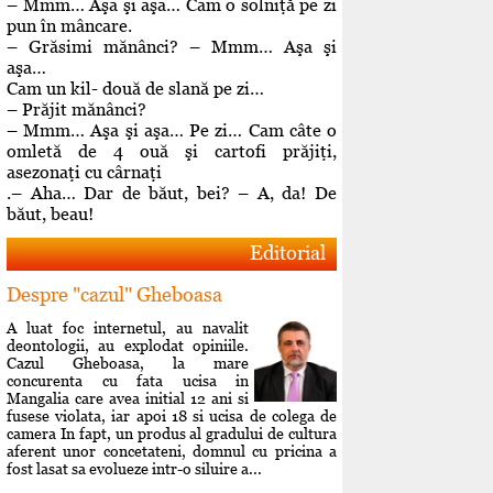
– Mmm… Aşa şi aşa… Cam o solniţă pe zi
pun în mâncare.
– Grăsimi mănânci? – Mmm… Aşa şi
aşa…
Cam un kil- două de slană pe zi…
– Prăjit mănânci?
– Mmm… Aşa şi aşa… Pe zi… Cam câte o
omletă de 4 ouă şi cartofi prăjiţi,
asezonaţi cu cârnaţi
.– Aha… Dar de băut, bei? – A, da! De
băut, beau!
Editorial
Despre "cazul" Gheboasa
A luat foc internetul, au navalit
deontologii, au explodat opiniile.
Cazul Gheboasa, la mare
concurenta cu fata ucisa in
Mangalia care avea initial 12 ani si
fusese violata, iar apoi 18 si ucisa de colega de
camera In fapt, un produs al gradului de cultura
aferent unor concetateni, domnul cu pricina a
fost lasat sa evolueze intr-o siluire a...