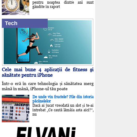
pentru noaptea dintre ani sunt
gândite în raport
Tech
Cele mai bune 4 aplicaţii de fitness şi
sănătate pentru iPhone
Într-o eră în care tehnologia și sănătatea merg
mână în mână, iPhone-ul tău poate
De unde vin fructele? File din istoria
păcănelelor
Dacă ai jucat vreodată un slot și te-ai
întrebat „Ce caută lămâia asta aici?”,
nu