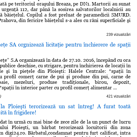
uată pe teritoriul oraşului Breaza, pe DN1. Martorii au sunat
urgenţă 112, dar până la sosirea salvatorilor localnicii au
tă băieţelul. Copilul a fost preluat de paramedicii SMURD.
hova, din fericire băieţelul s-a ales cu răni superficiale şi
239 vizualizări
eţe SA orgnizează licitaţie pentru închierere de spaţii
ieţe” S.A organizează în data de 27.10. 2016, începând cu ora
i publice deschise, cu strigare, pentru închirierea de locaţii în
e şi în pieţele din Ploieşti: Halele Centrale: *spaţii în
cu profil comerţ carne de pui şi produse din pui, carne de
oaie, mezeluri, produse tradiţionale, birou, depozit,
spaţii în interior parter cu profil comerţ alimentar ...
)
421 vizualizări
la Ploieşti terorizează un sat întreg! A furat toată
tă în frigidere!
adat în urmă cu mai bine de zece zile de la un punct de lucru
rului Ploieşti, un bărbat terorizează locuitorii din zona
m digi24.ro. Bărbatul,condamnat pentru furt calificat, intra