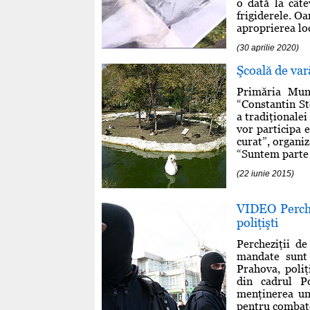
o dată la câte
frigiderele. Oa
aproprierea loca
(30 aprilie 2020)
Şcoală de var
Primăria Muni
“Constantin St
a tradiţionale
vor participa 
curat”, organi
“Suntem parte d
(22 iunie 2015)
VIDEO Perchez
poliţişti
Percheziţii de
mandate sunt 
Prahova, poliţ
din cadrul Po
menţinerea un
pentru combate