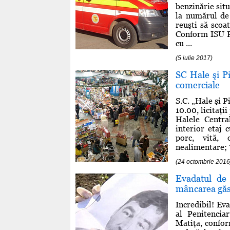
benzinărie sit
la numărul de 
reuşti să scoa
Conform ISU Pra
cu ...
(5 iulie 2017)
SC Hale şi Pi
comerciale
S.C. „Hale şi P
10.00, licitaţi
Halele Central
interior etaj 
porc, vită, 
nealimentare; *
(24 octombrie 2016
Evadatul de 
mâncarea găsi
Incredibil! Ev
al Penitencia
Matiţa, confor