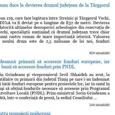
man duce la devierea drumul judeţean de la Târgşorul
n 129, care face legătura între Strejnic şi Târgşorul Vechi,
DN1A va fi deviat pe o lungime de 832 de metri. Devierea
datorită ultimelor descoperiri arheologice din rezervaţia de
echi, specialiştii susţinând că drumul judeţean trece chiar
 unui castru roman de mare importanţă istorică. Valoarea
 noului drum este de 2,5 milioane de lei noi, fonduri
924 vizualizări
deamnă primarii să acceseze fonduri europene, iar
 banii să acceseze fonduri prin PNDL
in Grindeanu şi vicepremierul Sevil Shhaideh au avut, la
ntâlnire cu primarii din judeţul Timiş pe care i-au îndemnat
 întâi fonduri europene pentru proiectele lor, iar în cazul în
uşi să obţină fondurile necesare să acceseze prin Programul
ezvoltare Locală (PNDL). Prim-ministrul Sorin Grindeanu a
tă, într-o conferinţă de presă, la sediul Consiliului ...
144 vizualizări
entru pompierii prahoveni