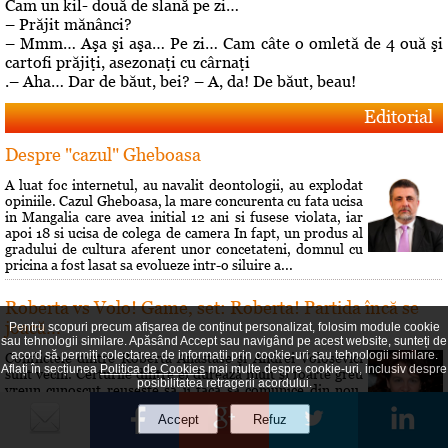
Cam un kil- două de slană pe zi…
– Prăjit mănânci?
– Mmm… Aşa şi aşa… Pe zi… Cam câte o omletă de 4 ouă şi
cartofi prăjiţi, asezonaţi cu cârnaţi
.– Aha… Dar de băut, bei? – A, da! De băut, beau!
Editorial
Despre "cazul" Gheboasa
A luat foc internetul, au navalit deontologii, au explodat
opiniile. Cazul Gheboasa, la mare concurenta cu fata ucisa
in Mangalia care avea initial 12 ani si fusese violata, iar
apoi 18 si ucisa de colega de camera In fapt, un produs al
gradului de cultura aferent unor concetateni, domnul cu
pricina a fost lasat sa evolueze intr-o siluire a...
Roberta vs Volo! Game, set: Roberta! Partida încă se
joacă...
Pentru scopuri precum afișarea de conținut personalizat, folosim module cookie
sau tehnologii similare. Apăsând Accept sau navigând pe acest website, sunteți de
acord să permiți colectarea de informații prin cookie-uri sau tehnologii similare.
Conflictele dintre Roberta Anastase şi Andrei Volosevici
Aflați în secțiunea
Politica de Cookies
mai multe despre cookie-uri, inclusiv despre
sunt vechi. Certurile dintre ei durează mult şi foarte greu
posibilitatea retragerii acordului.
vreun cunoscut reuşeşte să îi facă să comunice din nou.
Rezultatul alegerilor interne de la PNL Ploieşti este încă o
dovadă a faptului că liberalii au dorit să îi dea o lecţie lui
Volosevici, arâtându-i voalat că nu este pe...