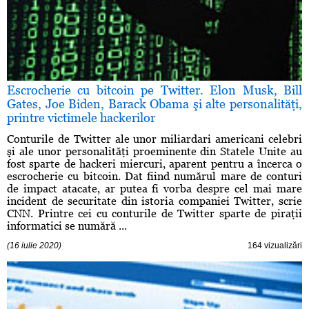
Escrocherie cu bitcoin pe Twitter. Elon Musk, Bill
Gates, Joe Biden, Barack Obama şi alte personalităţi,
printre victimele hackerilor
Conturile de Twitter ale unor miliardari americani celebri
şi ale unor personalităţi proeminente din Statele Unite au
fost sparte de hackeri miercuri, aparent pentru a încerca o
escrocherie cu bitcoin. Dat fiind numărul mare de conturi
de impact atacate, ar putea fi vorba despre cel mai mare
incident de securitate din istoria companiei Twitter, scrie
CNN. Printre cei cu conturile de Twitter sparte de piraţii
informatici se numără ...
(16 iulie 2020)
164 vizualizări