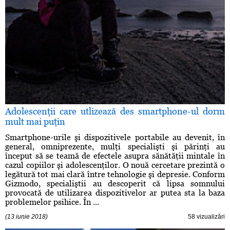
Adolescenţii care utlizează des smartphone-ul dorm
mult mai puţin
Smartphone-urile şi dispozitivele portabile au devenit, în
general, omniprezente, mulţi specialişti şi părinţi au
început să se teamă de efectele asupra sănătăţii mintale în
cazul copiilor şi adolescenţilor. O nouă cercetare prezintă o
legătură tot mai clară între tehnologie şi depresie. Conform
Gizmodo, specialiştii au descoperit că lipsa somnului
provocată de utilizarea dispozitivelor ar putea sta la baza
problemelor psihice. În ...
(13 iunie 2018)
58 vizualizări