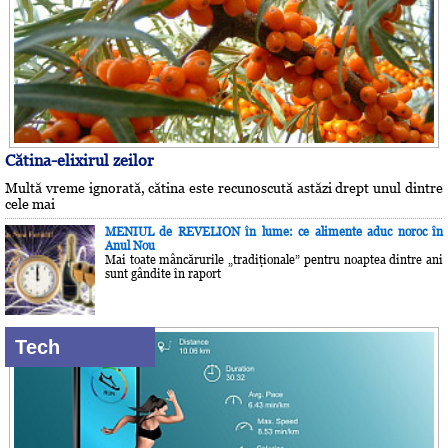
Cătina-elixirul zeilor
Multă vreme ignorată, cătina este recunoscută astăzi drept unul dintre
cele mai
MENIUL de REVELION în lume: ce alimente aduc noroc în
Anul Nou
Mai toate mâncărurile „tradiţionale” pentru noaptea dintre ani
sunt gândite în raport
Tech