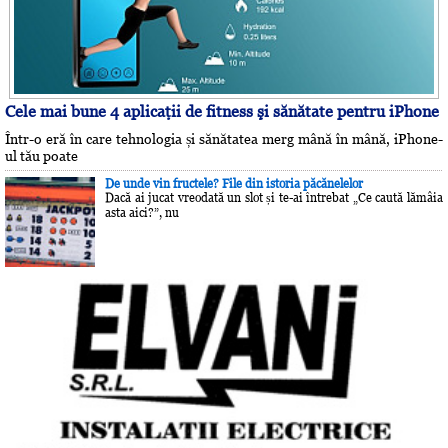
Cele mai bune 4 aplicaţii de fitness şi sănătate pentru iPhone
Într-o eră în care tehnologia și sănătatea merg mână în mână, iPhone-
ul tău poate
De unde vin fructele? File din istoria păcănelelor
Dacă ai jucat vreodată un slot și te-ai întrebat „Ce caută lămâia
asta aici?”, nu