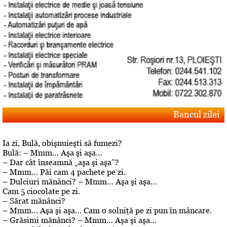
Bancul zilei
Ia zi, Bulă, obişnuieşti să fumezi?
Bulă: – Mmm… Aşa şi aşa…
– Dar cât înseamnă „aşa şi aşa”?
– Mmm… Păi cam 4 pachete pe zi.
– Dulciuri mănânci? – Mmm… Aşa şi aşa…
Cam 5 ciocolate pe zi.
– Sărat mănânci?
– Mmm… Aşa şi aşa… Cam o solniţă pe zi pun în mâncare.
– Grăsimi mănânci? – Mmm… Aşa şi aşa…