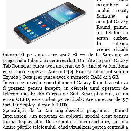
octombrie a
anului trecut,
Samsung a
anunţat Galaxy
Round, primul
lor telefon cu
ecran curbat.
În ultima
vreme circulă
informaţii pe surse care arată că cei de la Samsung ar
pregăti şi o tabletă cu ecran curbat. Din câte se pare, Galaxy
Tab Round ar putea avea un ecran de 8,4 inci şi va funcţiona
cu sistem de operare Android 4.4. Procesorul ar putea fi un
Exynos 5 Octa şi ar putea avea o memorie RAM de 2GB.
În ceea ce priveşte smartphone-ul Galaxy Round, acesta va
fi prezent, pentru început, în ofertele unui operator de
telecomunicaţii din Coreea de Sud. Smartphone-ul, cu un
ecran OLED, este curbat pe verticală. Are un ecran de 5,7
inci, iar display-ul este full HD.
Specialiştii de la Samsung dezvoltă programul „Round
Interaction”, un program de aplicaţii special creat pentru
forma display-ului. De exemplu, atunci când apeşi pe una
dintre părţile telefonului, când vizualizezi partea centrală a