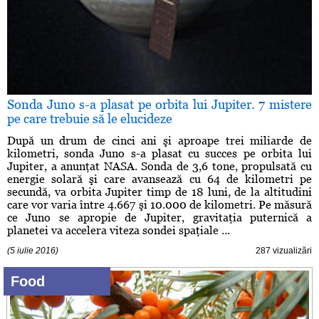
Sonda Juno s-a plasat pe orbita lui Jupiter. 7 mistere
pe care trebuie să le elucideze
După un drum de cinci ani şi aproape trei miliarde de
kilometri, sonda Juno s-a plasat cu succes pe orbita lui
Jupiter, a anunţat NASA. Sonda de 3,6 tone, propulsată cu
energie solară şi care avansează cu 64 de kilometri pe
secundă, va orbita Jupiter timp de 18 luni, de la altitudini
care vor varia între 4.667 şi 10.000 de kilometri. Pe măsură
ce Juno se apropie de Jupiter, gravitaţia puternică a
planetei va accelera viteza sondei spaţiale ...
(5 iulie 2016)
287 vizualizări
Food