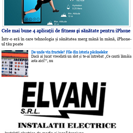
Cele mai bune 4 aplicaţii de fitness şi sănătate pentru iPhone
Într-o eră în care tehnologia și sănătatea merg mână în mână, iPhone-
ul tău poate
De unde vin fructele? File din istoria păcănelelor
Dacă ai jucat vreodată un slot și te-ai întrebat „Ce caută lămâia
asta aici?”, nu