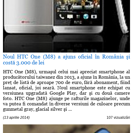
Noul HTC One (M8) a ajuns oficial în România şi
costă 3.000 de lei
HTC One (M8), urmaşul celui mai apreciat smartphone al
producătorului taiwanez din 2013, a ajuns în România, la un
preţ de listă de aproape 700 de euro, fără abonament, fiind
lansat, oficial, joi seară. Noul smartphone este echipat cu
versiunea upgradată Google Play, dar şi cu două camere
foto. HTC One (M8) ajunge pe rafturile magazinelor, unde
va putea fi comandat în diverse versiuni de culoare precum
gunmetal gray, glacial silver şi ...
(13 aprilie 2014)
107 vizualizări