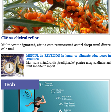
Cătina-elixirul zeilor
Multă vreme ignorată, cătina este recunoscută astăzi drept unul dintre
cele mai
MENIUL de REVELION în lume: ce alimente aduc noroc în
Anul Nou
Mai toate mâncărurile „tradiţionale” pentru noaptea dintre ani
sunt gândite în raport
Tech