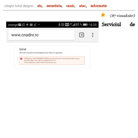
,
,
,
,
citeşte totul despre:
sts
securitate
cnair
atac
informatic
(87 vizualizări)
Serviciul de