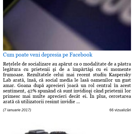
Cum poate veni depresia pe Facebook
Reţelele de socializare au apărut ca o modalitate de a păstra
legătura cu prietenii şi de a împărtăşi cu ei momente
frumoase. Rezultatele celui mai recent studiu Kaspersky
Lab arată, însă, că social media le lasă oamenilor un gust
amar. Goana după aprecieri joacă un rol central în acest
sentiment, 42% spunând că sunt invidioşi când prietenii lor
primesc mai multe aprecieri decât ei. În plus, cercetarea
arată că utilizatorii resimt invidie ...
(7 ianuarie 2017)
66 vizualizări