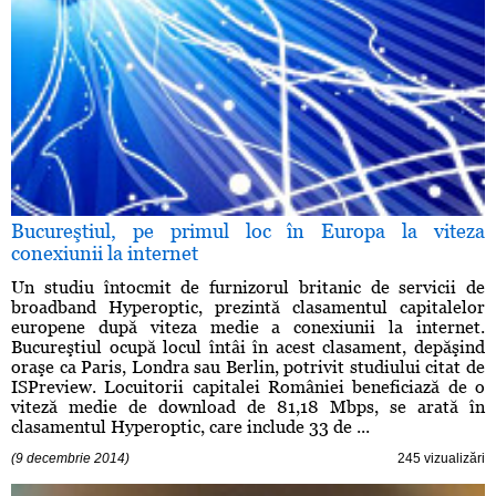
Bucureştiul, pe primul loc în Europa la viteza
conexiunii la internet
Un studiu întocmit de furnizorul britanic de servicii de
broadband Hyperoptic, prezintă clasamentul capitalelor
europene după viteza medie a conexiunii la internet.
Bucureştiul ocupă locul întâi în acest clasament, depăşind
oraşe ca Paris, Londra sau Berlin, potrivit studiului citat de
ISPreview. Locuitorii capitalei României beneficiază de o
viteză medie de download de 81,18 Mbps, se arată în
clasamentul Hyperoptic, care include 33 de ...
(9 decembrie 2014)
245 vizualizări