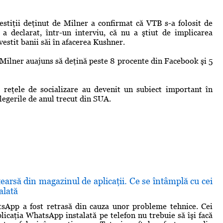
estiţii deţinut de Milner a confirmat că VTB s-a folosit de
a declarat, într-un interviu, că nu a ştiut de implicarea
nvestit banii săi în afacerea Kushner.
 Milner auajuns să deţină peste 8 procente din Facebook şi 5
 reţele de socializare au devenit un subiect important în
legerile de anul trecut din SUA.
arsă din magazinul de aplicaţii. Ce se întâmplă cu cei
alată
tsApp a fost retrasă din cauza unor probleme tehnice. Cei
plicaţia WhatsApp instalată pe telefon nu trebuie să îşi facă