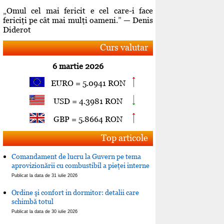
„Omul cel mai fericit e cel care-i face
fericiţi pe cât mai mulţi oameni.” — Denis
Diderot
Curs valutar
6 martie 2026
EURO = 5.0941 RON
USD = 4.3981 RON
GBP = 5.8664 RON
Top articole
Comandament de lucru la Guvern pe tema
aprovizionării cu combustibil a pieţei interne
Publicat la data de 31 iulie 2026
Ordine şi confort in dormitor: detalii care
schimbă totul
Publicat la data de 30 iulie 2026