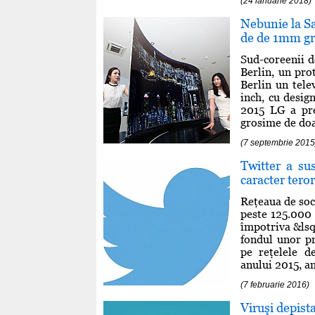
(24 ianuarie 2018)
Nebunie la Sa
de de 1mm g
Sud-coreenii d
Berlin, un pro
Berlin un tel
inch, cu desig
2015 LG a pre
grosime de doar
(7 septembrie 2015
Twitter a su
caracter teror
Reţeaua de soci
peste 125.000 
împotriva &lsq
fondul unor p
pe reţelele d
anului 2015, a
(7 februarie 2016)
Viruşi depist