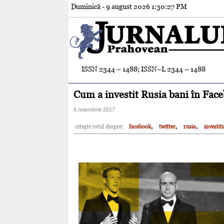
Duminică - 9 august 2026
1:30:28 PM
ISSN 2344 – 1488; ISSN–L 2344 – 1488
Cum a investit Rusia bani în Face
6 noiembrie 2017
,
,
,
citeşte totul despre:
facebook
twitter
rusia
investiti