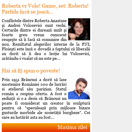
Roberta vs Volo! Game, set: Roberta!
Partida încă se joacă...
Conflictele dintre Roberta Anastase
şi Andrei Volosevici sunt vechi.
Certurile dintre ei durează mult şi
foarte greu vreun cunoscut
reuşeşte să îi facă să comunice din
nou. Rezultatul alegerilor interne de la PNL
Ploieşti este încă o dovadă a faptului că liberalii
au dorit să îi dea o lecţie lui Volosevici,
arâtându-i voalat că nu este pe...
Hai să îţi spun o poveste!
Prin 1951 Brâncusi a dorit să lase
mostenire României 200 de lucrări
si atelierul său parizian. Statul
român a respins oferta. A fost o
sedinţă si s-a decis că Brâncusi nu
poate fi considerat un creator în sculptură
pentru că "speculează prin mijloace bizare
gusturile morbide ale societăţii burgheze". Cei
care au hotărât asta au fost...
Maxima zilei