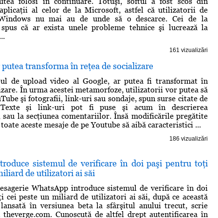
utea folosi în continuare. Totuşi, softul a fost scos din
plicaţii al celor de la Microsoft, astfel că utilizatorii de
 Windows nu mai au de unde să o descarce. Cei de la
pus că ar exista unele probleme tehnice şi lucrează la
..
161 vizualizări
putea transforma în reţea de socializare
-ul de upload video al Google, ar putea fi transformat în
izare. În urma acestei metamorfoze, utilizatorii vor putea să
ube şi fotografii, link-uri sau sondaje, spun surse citate de
 Texte şi link-uri pot fi puse şi acum în descrierea
, sau la secţiunea comentariilor. Însă modificările pregătite
toate aceste mesaje de pe Youtube să aibă caracteristici ...
186 vizualizări
roduce sistemul de verificare în doi paşi pentru toţi
iliard de utilizatori ai săi
esagerie WhatsApp introduce sistemul de verificare în doi
i cei peste un miliard de utilizatori ai săi, după ce această
 lansată în versiunea beta la sfârşitul anului trecut, scrie
l theverge.com. Cunoscută de altfel drept autentificarea în