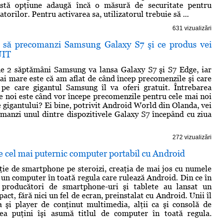
astă opţiune adaugă încă o măsură de securitate pentru
atorilor. Pentru activarea sa, utilizatorul trebuie să ...
631 vizualizări
 să precomanzi Samsung Galaxy S7 şi ce produs vei
UIT
de 2 săptămâni Samsung va lansa Galaxy S7 şi S7 Edge, iar
ai mare este că am aflat de când încep precomenzile şi care
 pe care gigantul Samsung îl va oferi gratuit. Întrebarea
re noi este când vor începe precomenzile pentru cele mai noi
e gigantului? Ei bine, potrivit Android World din Olanda, vei
manzi unul dintre dispozitivele Galaxy S7 începând cu ziua
272 vizualizări
 cel mai puternic computer portabil cu Android
ţie de smartphone pe steroizi, creaţia de mai jos cu numele
un computer în toată regula care rulează Android. Din ce în
producători de smartphone-uri şi tablete au lansat un
act, fără nici un fel de ecran, preinstalat cu Android. Unii îl
 şi player de conţinut multimedia, alţii ca şi consolă de
rea puţini îşi asumă titlul de computer în toată regula.