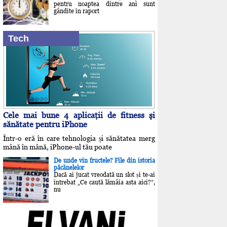
pentru noaptea dintre ani sunt
gândite în raport
Tech
Cele mai bune 4 aplicaţii de fitness şi
sănătate pentru iPhone
Într-o eră în care tehnologia și sănătatea merg
mână în mână, iPhone-ul tău poate
De unde vin fructele? File din istoria
păcănelelor
Dacă ai jucat vreodată un slot și te-ai
întrebat „Ce caută lămâia asta aici?”,
nu