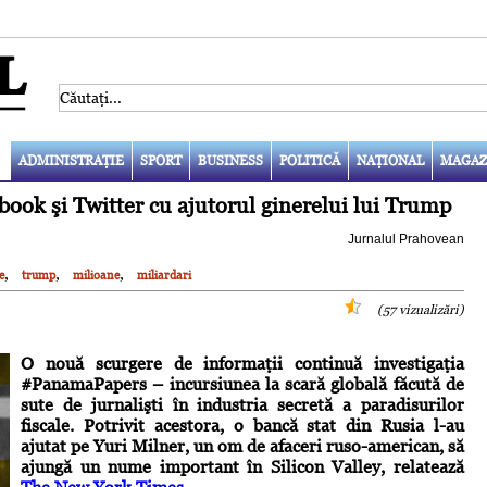
ADMINISTRAŢIE
SPORT
BUSINESS
POLITICĂ
NAŢIONAL
MAGAZ
book şi Twitter cu ajutorul ginerelui lui Trump
Jurnalul Prahovean
,
,
,
e
trump
milioane
miliardari
(57 vizualizări)
O nouă scurgere de informaţii continuă investigaţia
#PanamaPapers – incursiunea la scară globală făcută de
sute de jurnalişti în industria secretă a paradisurilor
fiscale. Potrivit acestora, o bancă stat din Rusia l-au
ajutat pe Yuri Milner, un om de afaceri ruso-american, să
ajungă un nume important în Silicon Valley, relatează