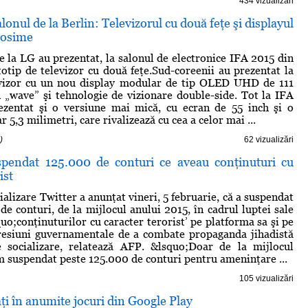
434 vizualizări
lonul de la Berlin: Televizorul cu două feţe şi displayul
rosime
e la LG au prezentat, la salonul de electronice IFA 2015 din
totip de televizor cu două feţe.Sud-coreenii au prezentat la
evizor cu un nou display modular de tip OLED UHD de 111
n „wave” şi tehnologie de vizionare double-side. Tot la IFA
zentat şi o versiune mai mică, cu ecran de 55 inch şi o
 5,3 milimetri, care rivalizează cu cea a celor mai ...
)
62 vizualizări
spendat 125.000 de conturi ce aveau conţinuturi cu
ist
alizare Twitter a anunţat vineri, 5 februarie, că a suspendat
de conturi, de la mijlocul anului 2015, în cadrul luptei sale
uo;conţinuturilor cu caracter terorist’ pe platforma sa şi pe
resiuni guvernamentale de a combate propaganda jihadistă
e socializare, relatează AFP. &lsquo;Doar de la mijlocul
m suspendat peste 125.000 de conturi pentru ameninţare ...
105 vizualizări
aţi în anumite jocuri din Google Play