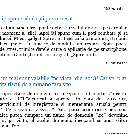
153 vizualizări
 îţi spune când eşti prea stresat
ât un hands free poate detecta nivelul de stres pe care îl ai
 moment al zilei. Apoi îţi spune cum îl poţi combate şi să
almezi. Micul gadget Spire se ataşează la pantaloni şi trebuie
t cu pielea. În funcţie de modul cum respiri, Spire poate
 de stres, trimite datele către o aplicaţie de pe smartphone,
atunci când eşti mult prea agitat. „Spire nu-ţi ...
81 vizualizări
nu mai sunt valabile "pe viata" din 2018! Cat vei plati
ita riscul de a ramane fara site
properietarii de domenii .ro incepand cu 1 martie Consiliul
atie al ICI-Bucuresti a aprobat in data de 14.07.2017
serviciului de inregistrare si mentenanta anuala pentru
o". Ce inseamna aceasta? Daca pana acum orice persoana
ridica putea cumpara un nume de domeniu ".ro" devenind
tar, pe viata, al acelui domeniu, incepand cu anul viitor
an Top ...