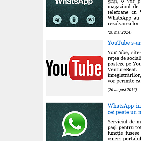
griji, o vor p
magazinul de a
telefoane cu
WhatsApp au s
rezolvarea lor .
(20 mai 2014)
YouTube s-ar 
YouTube, site
reţea de social
posteze pe YouT
VentureBeat.
înregistrărilor
vor permite ca 
(26 august 2016)
WhatsApp int
cei peste un m
Serviciul de m
paşi pentru toţ
funcţie fusese
vineri portalu