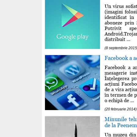
Un virus sofis
(imagini folos
identificat î
aboneze prin S
Potrivit spe
Android.Trojan
distribuit ...
(8 septembrie 2015
Facebook a a
Facebook a an
mesagerie ins
Înţelegerea pr
acţiuni Faceb
de a vira acţi
în termen de p
o echipă de ...
(20 februarie 2014)
Minunile teh
de la Peene
Un muzeu din 