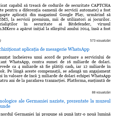
ticat capabil să treacă de codurile de securitate CAPTCHA
ite pentru a diferenţia oamenii de servicii automate) a fost
n şapte aplicaţii din magazinul Google Play, urmărind să
MS, la servicii premium, mii de utilizatori ai jocurilor.
cialiştilor în securitate ai Bitdefender, virusul
.MKero a apărut iniţial la sfârşitul anului 2014, însă a fost
)
573 vizualizări
chiziţionat aplicaţia de mesagerie WhatsApp
unţat încheierea unui acord de preluare a serviciului de
tant WhatsApp, contra sumei de 16 miliarde de dolari.
evede ca 4 miliarde să fie plătiţi cash, iar 12 miliarde în
ook. Pe lângă aceste compensaţii, se adaugă un angajament
uni în valoare de încă 3 miliarde de dolari echipei WhatsApp
atru ani de la parafarea tranzacţiei. Platforma, susţinută de
88 vizualizări
nologice ale Germaniei naziste, prezentate la muzeul
munde
nordul Germaniei îşi propune să pună într-o nouă lumină