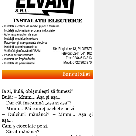
Bancul zilei
Ia zi, Bulă, obişnuieşti să fumezi?
Bulă: – Mmm… Aşa şi aşa…
– Dar cât înseamnă „aşa şi aşa”?
– Mmm… Păi cam 4 pachete pe zi.
– Dulciuri mănânci? – Mmm… Aşa şi
aşa…
Cam 5 ciocolate pe zi.
– Sărat mănânci?