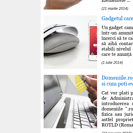
Elementele ...
(21 martie 2014)
Gadgetul care
Un gadget cam c
într-un anumit
încerci să te c
să aibă contac
stabili nivelul
care te anunţă 
(1 iulie 2014)
Domeniile.ro 
si cum poti ev
Cat vor plati 
de Administr
introducerea 
domeniile ".r
fizica sau ju
astfel proprie
ROTLD (Romani