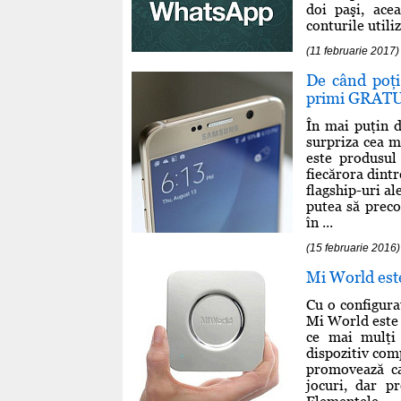
doi paşi, ace
conturile utiliz
(11 februarie 2017)
De când poţi
primi GRAT
În mai puţin 
surpriza cea m
este produsul
fiecărora dint
flagship-uri al
putea să preco
în ...
(15 februarie 2016)
Mi World este
Cu o configura
Mi World este 
ce mai mulţi 
dispozitiv comp
promovează ca
jocuri, dar p