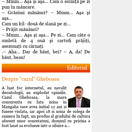
– Mmm… Aşa şi aşa… Cam o solniţă pe zi
pun în mâncare.
– Grăsimi mănânci? – Mmm… Aşa şi
aşa…
Cam un kil- două de slană pe zi…
– Prăjit mănânci?
– Mmm… Aşa şi aşa… Pe zi… Cam câte o
omletă de 4 ouă şi cartofi prăjiţi,
asezonaţi cu cârnaţi
.– Aha… Dar de băut, bei? – A, da! De
băut, beau!
Editorial
Despre "cazul" Gheboasa
A luat foc internetul, au navalit
deontologii, au explodat opiniile.
Cazul Gheboasa, la mare
concurenta cu fata ucisa in
Mangalia care avea initial 12 ani si
fusese violata, iar apoi 18 si ucisa de colega de
camera In fapt, un produs al gradului de cultura
aferent unor concetateni, domnul cu pricina a
fost lasat sa evolueze intr-o siluire a...