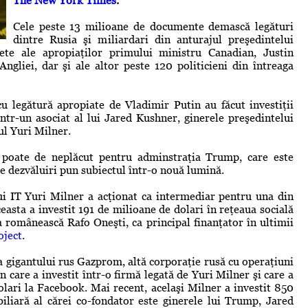
The New York Times
.
Cele peste 13 milioane de documente demască legături
dintre Rusia şi miliardari din anturajul preşedintelui
te ale apropiaţilor primului ministru Canadian, Justin
Angliei, dar şi ale altor peste 120 politicieni din întreaga
 cu legătură apropiate de Vladimir Putin au făcut investiţii
ntr-un asociat al lui Jared Kushner, ginerele preşedintelui
l Yuri Milner.
 poate de neplăcut pentru adminstraţia Trump, care este
le dezvăluiri pun subiectul într-o nouă lumină.
lui IT Yuri Milner a acţionat ca intermediar pentru una din
asta a investit 191 de milioane de dolari în reţeaua socială
a românească Rafo Oneşti, ca principal finanţator în ultimii
oject
.
 gigantului rus Gazprom, altă corporaţie rusă cu operaţiuni
 care a investit într-o firmă legată de Yuri Milner şi care a
olari la Facebook. Mai recent, acelaşi Milner a investit 850
liară al cărei co-fondator este ginerele lui Trump, Jared