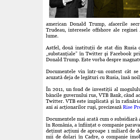
american Donald Trump, afacerile secre
Trudeau, interesele offshore ale reginei 
lume.
Astfel, două instituţii de stat din Rusia
„substanţiale” în Twitter şi Facebook pri
Donald Trump. Este vorba despre magnatu
Documentele vin într-un context cât se
acuzată deja de legături cu Rusia, însă noi
În 2011, un fond de investiţii al mogulu
băncile guvernului rus, VTB Bank, când ace
Twitter. VTB este implicată şi în rafinări
ani ai acţionarilor ruşi, precizează
Rise Pr
Documentele mai arată cum o subsidiară a
în România, a înfiinţat o companie paravan
deţinut acţiuni de aproape 1 miliard de d
mii de dolari în Cadre, o companie imobi