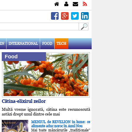
IN
INTERNATIONAL
FOOD
TECH
Food
Cătina-elixirul zeilor
Multă vreme ignorată, cătina este recunoscută
astăzi drept unul dintre cele mai
MENIUL de REVELION în lume: ce
alimente aduc noroc în Anul Nou
Mai toate mâncărurile „tradiţionale”