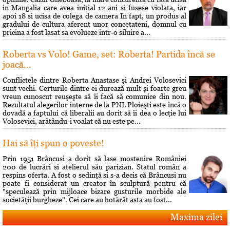
in Mangalia care avea initial 12 ani si fusese violata, iar
apoi 18 si ucisa de colega de camera In fapt, un produs al
gradului de cultura aferent unor concetateni, domnul cu
pricina a fost lasat sa evolueze intr-o siluire a...
Roberta vs Volo! Game, set: Roberta! Partida încă se
joacă...
Conflictele dintre Roberta Anastase şi Andrei Volosevici
sunt vechi. Certurile dintre ei durează mult şi foarte greu
vreun cunoscut reuşeşte să îi facă să comunice din nou.
Rezultatul alegerilor interne de la PNL Ploieşti este încă o
dovadă a faptului că liberalii au dorit să îi dea o lecţie lui
Volosevici, arâtându-i voalat că nu este pe...
Hai să îţi spun o poveste!
Prin 1951 Brâncusi a dorit să lase mostenire României
200 de lucrări si atelierul său parizian. Statul român a
respins oferta. A fost o sedinţă si s-a decis că Brâncusi nu
poate fi considerat un creator în sculptură pentru că
"speculează prin mijloace bizare gusturile morbide ale
societăţii burgheze". Cei care au hotărât asta au fost...
Maxima zilei