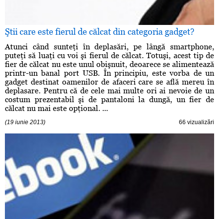
Ştii care este fierul de călcat din categoria gadget?
Atunci când sunteţi în deplasări, pe lângă smartphone,
puteţi să luaţi cu voi şi fierul de călcat. Totuşi, acest tip de
fier de călcat nu este unul obişnuit, deoarece se alimentează
printr-un banal port USB. În principiu, este vorba de un
gadget destinat oamenilor de afaceri care se află mereu în
deplasare. Pentru că de cele mai multe ori ai nevoie de un
costum prezentabil şi de pantaloni la dungă, un fier de
călcat nu mai este opţional. ...
(19 iunie 2013)
66 vizualizări