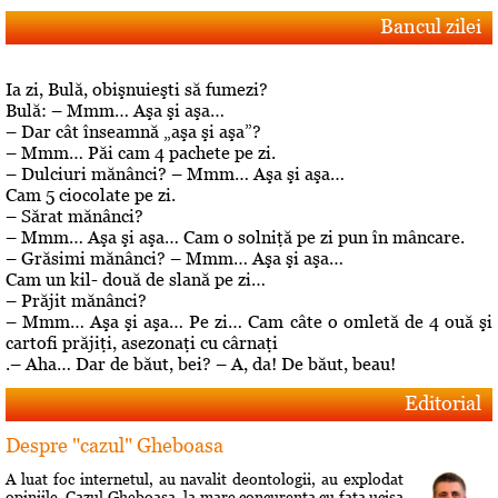
Bancul zilei
Ia zi, Bulă, obişnuieşti să fumezi?
Bulă: – Mmm… Aşa şi aşa…
– Dar cât înseamnă „aşa şi aşa”?
– Mmm… Păi cam 4 pachete pe zi.
– Dulciuri mănânci? – Mmm… Aşa şi aşa…
Cam 5 ciocolate pe zi.
– Sărat mănânci?
– Mmm… Aşa şi aşa… Cam o solniţă pe zi pun în mâncare.
– Grăsimi mănânci? – Mmm… Aşa şi aşa…
Cam un kil- două de slană pe zi…
– Prăjit mănânci?
– Mmm… Aşa şi aşa… Pe zi… Cam câte o omletă de 4 ouă şi
cartofi prăjiţi, asezonaţi cu cârnaţi
.– Aha… Dar de băut, bei? – A, da! De băut, beau!
Editorial
Despre "cazul" Gheboasa
A luat foc internetul, au navalit deontologii, au explodat
opiniile. Cazul Gheboasa, la mare concurenta cu fata ucisa