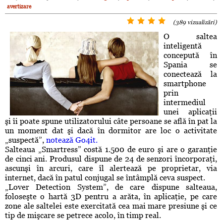
avertizare
(389 vizualizări)
O saltea
inteligentă
concepută în
Spania se
conectează la
smartphone
prin
intermediul
unei aplicaţii
şi îi poate spune utilizatorului câte persoane se află în pat la
un moment dat şi dacă în dormitor are loc o activitate
„suspectă”,
notează Go4it.
Salteaua „Smartress” costă 1.500 de euro şi are o garanţie
de cinci ani. Produsul dispune de 24 de senzori încorporaţi,
ascunşi în arcuri, care îl alertează pe proprietar, via
internet, dacă în patul conjugal se întâmplă ceva suspect.
„Lover Detection System”, de care dispune salteaua,
foloseşte o hartă 3D pentru a arăta, în aplicaţie, pe care
zone ale saltelei este exercitată cea mai mare presiune şi ce
tip de mişcare se petrece acolo, în timp real.