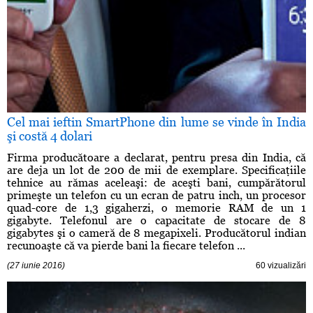
Cel mai ieftin SmartPhone din lume se vinde în India
şi costă 4 dolari
Firma producătoare a declarat, pentru presa din India, că
are deja un lot de 200 de mii de exemplare. Specificaţiile
tehnice au rămas aceleaşi: de aceşti bani, cumpărătorul
primeşte un telefon cu un ecran de patru inch, un procesor
quad-core de 1,3 gigaherzi, o memorie RAM de un 1
gigabyte. Telefonul are o capacitate de stocare de 8
gigabytes şi o cameră de 8 megapixeli. Producătorul indian
recunoaşte că va pierde bani la fiecare telefon ...
(27 iunie 2016)
60 vizualizări