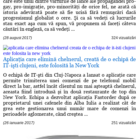
care este unul dintre vârfurile de lance ale propagandei pro-
gay, pro-imigraţie, pro-minorităţi de orice fel, ne arată că
istoria adevărată poate să fie ucisă fără remuşcări dacă
progresismul globalist o cere. Şi ca să vedeţi că lucrurile
stau exact aşa cum vă spun, vă propunem să faceţi câteva
căutări în engleză, ca să vedeţi ...
(28 august 2017)
324 vizualizări
Aplicaţia care elimină chelnerul, creată de o echipă de
IT-işti clujeni, este folosită la New York
O echipă de IT-şti din Cluj-Napoca a lansat o aplicaţie care
permite trimiterea unei comenzi de pe telefonul mobil
direct la bar, astfel încât clientul nu mai aşteaptă chelnerul,
aceasta fiind introdusă şi în două restaurante de top din
New York. Echipa a dezvoltat aplicaţia Fastorder după ce
proprietarul unei cafenele din Alba Iulia a realizat cât de
grea este gestionarea unui număr mare de comenzi în
perioadele aglomerate, când creştea ...
(26 ianuarie 2017)
251 vizualizări