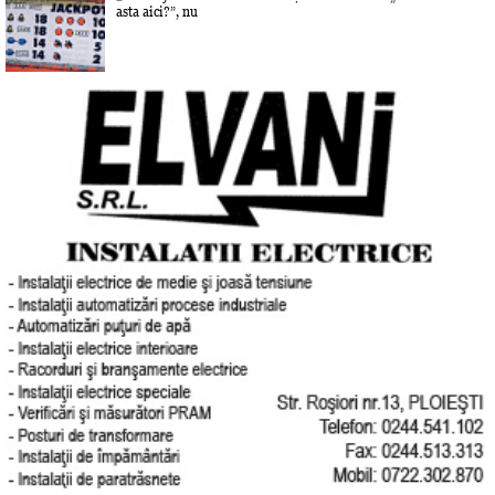
asta aici?”, nu