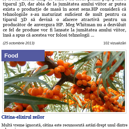
tiparul 3D, dar abia de la jumătatea anului viitor ar putea
exista o producţie de masă în acest sens.HP consideră că
tehnologiile s-au maturizat suficient de mult pentru ca
tiparul 3D să devină o afacere atractivă pentru un
producător de anvergura HP. Meg Whitman nu a dezvăluit
ce fel de produse vor fi lansate la jumătatea anului viitor,
însă a spus că acestea vor folosi tehnologii ...
(25 octombrie 2013)
102 vizualizări
Food
Cătina-elixirul zeilor
Multă vreme ignorată, cătina este recunoscută astăzi drept unul dintre