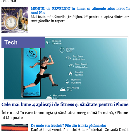
cele mai
MENIUL de REVELION în lume: ce alimente aduc noroc în
Anul Nou
Mai toate mâncărurile „tradiţionale” pentru noaptea dintre ani
sunt gândite în raport
Tech
Cele mai bune 4 aplicaţii de fitness şi sănătate pentru iPhone
Într-o eră în care tehnologia și sănătatea merg mână în mână, iPhone-
ul tău poate
De unde vin fructele? File din istoria păcănelelor
Dacă ai jucat vreodată un slot și te-ai întrebat „Ce caută lămâia