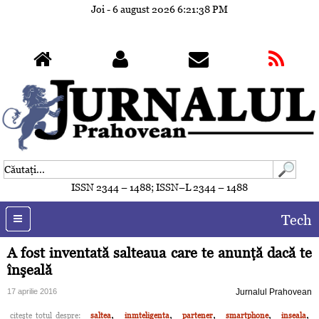
Joi - 6 august 2026
6:21:40 PM
ISSN 2344 – 1488; ISSN–L 2344 – 1488
Tech
A fost inventată salteaua care te anunţă dacă te
înşeală
17 aprilie 2016
Jurnalul Prahovean
,
,
,
,
,
citeşte totul despre:
saltea
inmteligenta
partener
smartphone
inseala