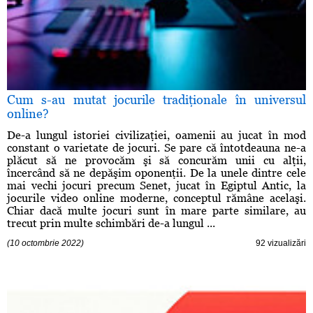
Cum s-au mutat jocurile tradiţionale în universul
online?
De-a lungul istoriei civilizaţiei, oamenii au jucat în mod
constant o varietate de jocuri. Se pare că întotdeauna ne-a
plăcut să ne provocăm şi să concurăm unii cu alţii,
încercând să ne depăşim oponenţii. De la unele dintre cele
mai vechi jocuri precum Senet, jucat în Egiptul Antic, la
jocurile video online moderne, conceptul rămâne acelaşi.
Chiar dacă multe jocuri sunt în mare parte similare, au
trecut prin multe schimbări de-a lungul ...
(10 octombrie 2022)
92 vizualizări