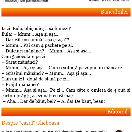
Bancul zilei
Ia zi, Bulă, obişnuieşti să fumezi?
Bulă: – Mmm… Aşa şi aşa…
– Dar cât înseamnă „aşa şi aşa”?
– Mmm… Păi cam 4 pachete pe zi.
– Dulciuri mănânci? – Mmm… Aşa şi aşa…
Cam 5 ciocolate pe zi.
– Sărat mănânci?
– Mmm… Aşa şi aşa… Cam o solniţă pe zi pun în mâncare.
– Grăsimi mănânci? – Mmm… Aşa şi aşa…
Cam un kil- două de slană pe zi…
– Prăjit mănânci?
– Mmm… Aşa şi aşa… Pe zi… Cam câte o omletă de 4 ouă şi
cartofi prăjiţi, asezonaţi cu cârnaţi
.– Aha… Dar de băut, bei? – A, da! De băut, beau!
Editorial
Despre "cazul" Gheboasa
A luat foc internetul, au navalit deontologii, au explodat