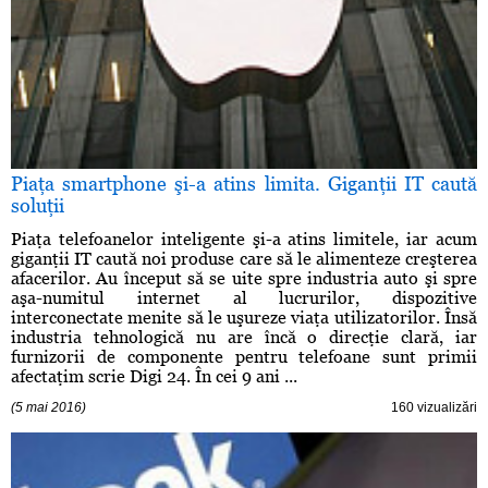
Piaţa smartphone şi-a atins limita. Giganţii IT caută
soluţii
Piaţa telefoanelor inteligente şi-a atins limitele, iar acum
giganţii IT caută noi produse care să le alimenteze creşterea
afacerilor. Au început să se uite spre industria auto şi spre
aşa-numitul internet al lucrurilor, dispozitive
interconectate menite să le uşureze viaţa utilizatorilor. Însă
industria tehnologică nu are încă o direcţie clară, iar
furnizorii de componente pentru telefoane sunt primii
afectaţim scrie Digi 24. În cei 9 ani ...
(5 mai 2016)
160 vizualizări