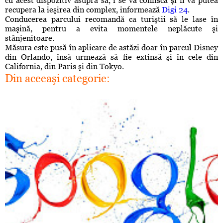
cu acest dispozitiv asupra sa, i se va confisca şi îl va putea
recupera la ieşirea din complex, informează
Digi 24
.
Conducerea parcului recomandă ca turiştii să le lase în
maşină, pentru a evita momentele neplăcute şi
stânjenitoare.
Măsura este pusă în aplicare de astăzi doar în parcul Disney
din Orlando, însă urmează să fie extinsă şi în cele din
California, din Paris şi din Tokyo.
Din aceeaşi categorie: