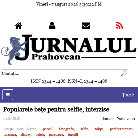
Vineri - 7 august 2026
3:39:25 PM
ISSN 2344 – 1488; ISSN–L 2344 – 1488
Tech
Popularele beţe pentru selfie, interzise
1 iulie 2015
Jurnalul Prahovean
,
,
,
,
,
citeşte totul despre:
parcul
fotografii
selfie
tokyo
perchezitionati
,
,
,
,
masura
disney
betele
persoane
turistii