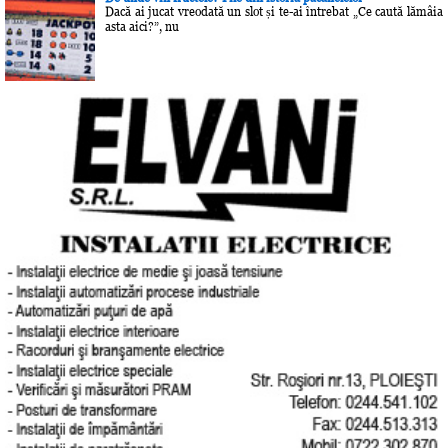
Dacă ai jucat vreodată un slot și te-ai întrebat „Ce caută lămâia
asta aici?”, nu