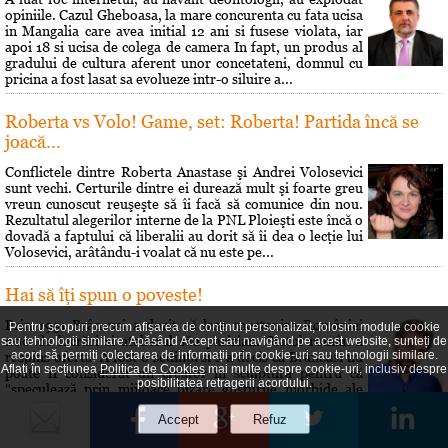
opiniile. Cazul Gheboasa, la mare concurenta cu fata ucisa
in Mangalia care avea initial 12 ani si fusese violata, iar
apoi 18 si ucisa de colega de camera In fapt, un produs al
gradului de cultura aferent unor concetateni, domnul cu
pricina a fost lasat sa evolueze intr-o siluire a...
Roberta vs Volo! Game, set: Roberta! Partida încă se
joacă...
Conflictele dintre Roberta Anastase şi Andrei Volosevici
sunt vechi. Certurile dintre ei durează mult şi foarte greu
vreun cunoscut reuşeşte să îi facă să comunice din nou.
Rezultatul alegerilor interne de la PNL Ploieşti este încă o
dovadă a faptului că liberalii au dorit să îi dea o lecţie lui
Volosevici, arâtându-i voalat că nu este pe...
Hai să îţi spun o poveste!
Prin 1951 Brâncusi a dorit să lase mostenire României
Pentru scopuri precum afișarea de conținut personalizat, folosim module cookie
200 de lucrări si atelierul său parizian. Statul român a
sau tehnologii similare. Apăsând Accept sau navigând pe acest website, sunteți de
acord să permiți colectarea de informații prin cookie-uri sau tehnologii similare.
respins oferta. A fost o sedinţă si s-a decis că Brâncusi nu
Aflați în secțiunea
Politica de Cookies
mai multe despre cookie-uri, inclusiv despre
poate fi considerat un creator în sculptură pentru că
posibilitatea retragerii acordului.
"speculează prin mijloace bizare gusturile morbide ale
societăţii burgheze". Cei care au hotărât asta au fost...
Maxima zilei