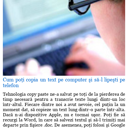
Cum poţi copia un text pe computer şi să-l lipeşti pe
telefon
Tehnologia copy paste ne-a salvat pe toţi de la pierderea de
timp necesară pentru a transcrie texte lungi dintr-un loc
într-altul. Fiecare dintre noi a avut nevoie, cel puţin la un
moment dat, să copieze un text lung dintr-o parte într-alta.
Dacă n-ai dispozitive Apple, nu e tocmai uşor. Poţi fie să
recurgi la Word, în care să salvezi textul şi să-l trimiţi mai
departe prin fişiere .doc. De asemenea, poţi folosi şi Google