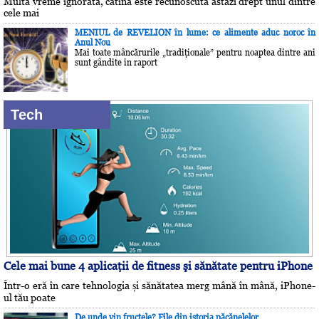
Multă vreme ignorată, cătina este recunoscută astăzi drept unul dintre
cele mai
MENIUL de REVELION în lume: ce alimente aduc noroc în
Anul Nou
Mai toate mâncărurile „tradiţionale” pentru noaptea dintre ani
sunt gândite în raport
Tech
Cele mai bune 4 aplicaţii de fitness şi sănătate pentru iPhone
Într-o eră în care tehnologia și sănătatea merg mână în mână, iPhone-
ul tău poate
De unde vin fructele? File din istoria păcănelelor