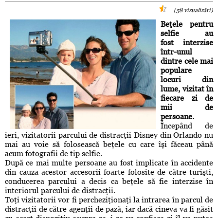
(58 vizualizări)
Beţele pentru
selfie au
fost interzise
într-unul
dintre cele mai
populare
locuri din
lume, vizitat în
fiecare zi de
mii de
persoane.
Începând de
ieri, vizitatorii parcului de distracţii Disney din Orlando nu
mai au voie să folosească beţele cu care îşi făceau până
acum fotografii de tip selfie.
După ce mai multe persoane au fost implicate în accidente
din cauza acestor accesorii foarte folosite de către turişti,
conducerea parcului a decis ca beţele să fie interzise în
interiorul parcului de distracţii.
Toţi vizitatorii vor fi percheziţionaţi la intrarea în parcul de
distracţii de către agenţii de pază, iar dacă cineva va fi găsit