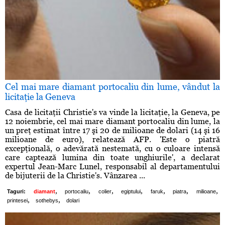
Cel mai mare diamant portocaliu din lume, vândut la
licitaţie la Geneva
Casa de licitaţii Christie's va vinde la licitaţie, la Geneva, pe
12 noiembrie, cel mai mare diamant portocaliu din lume, la
un preţ estimat între 17 şi 20 de milioane de dolari (14 şi 16
milioane de euro), relatează AFP. 'Este o piatră
excepţională, o adevărată nestemată, cu o culoare intensă
care captează lumina din toate unghiurile', a declarat
expertul Jean-Marc Lunel, responsabil al departamentului
de bijuterii de la Christie's. Vânzarea ...
,
,
,
,
,
,
,
Taguri:
diamant
portocaliu
colier
egiptului
faruk
piatra
milioane
,
,
printesei
sothebys
dolari