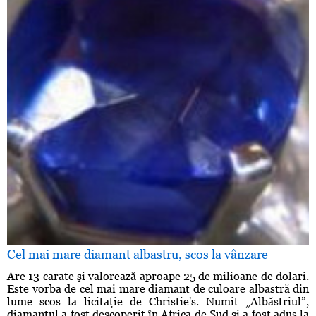
Cel mai mare diamant albastru, scos la vânzare
Are 13 carate şi valorează aproape 25 de milioane de dolari.
Este vorba de cel mai mare diamant de culoare albastră din
lume scos la licitaţie de Christie's. Numit „Albăstriul”,
diamantul a fost descoperit în Africa de Sud şi a fost adus la