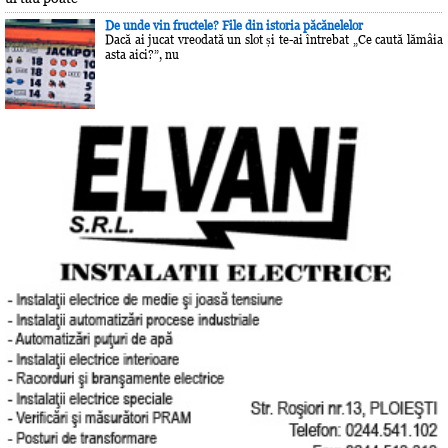
De unde vin fructele? File din istoria păcănelelor
Dacă ai jucat vreodată un slot și te-ai întrebat „Ce caută lămâia
asta aici?”, nu