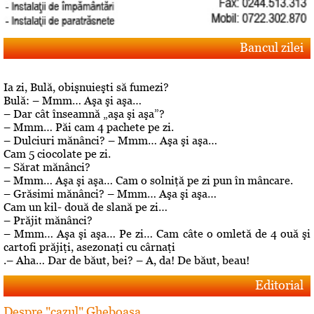
Bancul zilei
Ia zi, Bulă, obişnuieşti să fumezi?
Bulă: – Mmm… Aşa şi aşa…
– Dar cât înseamnă „aşa şi aşa”?
– Mmm… Păi cam 4 pachete pe zi.
– Dulciuri mănânci? – Mmm… Aşa şi aşa…
Cam 5 ciocolate pe zi.
– Sărat mănânci?
– Mmm… Aşa şi aşa… Cam o solniţă pe zi pun în mâncare.
– Grăsimi mănânci? – Mmm… Aşa şi aşa…
Cam un kil- două de slană pe zi…
– Prăjit mănânci?
– Mmm… Aşa şi aşa… Pe zi… Cam câte o omletă de 4 ouă şi
cartofi prăjiţi, asezonaţi cu cârnaţi
.– Aha… Dar de băut, bei? – A, da! De băut, beau!
Editorial
Despre "cazul" Gheboasa