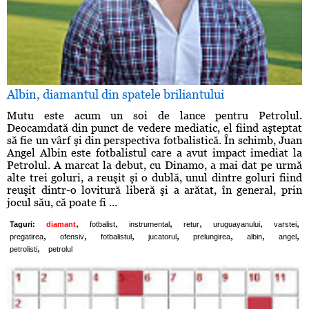
Albin, diamantul din spatele briliantului
Mutu este acum un soi de lance pentru Petrolul.
Deocamdată din punct de vedere mediatic, el fiind aşteptat
să fie un vârf şi din perspectiva fotbalistică. În schimb, Juan
Angel Albin este fotbalistul care a avut impact imediat la
Petrolul. A marcat la debut, cu Dinamo, a mai dat pe urmă
alte trei goluri, a reuşit şi o dublă, unul dintre goluri fiind
reuşit dintr-o lovitură liberă şi a arătat, în general, prin
jocul său, că poate fi ...
,
,
,
,
,
,
Taguri:
diamant
fotbalist
instrumental
retur
uruguayanului
varstei
,
,
,
,
,
,
,
pregatirea
ofensiv
fotbalistul
jucatorul
prelungirea
albin
angel
,
petrolisti
petrolul