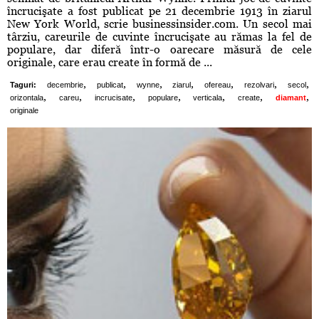
încrucişate a fost publicat pe 21 decembrie 1913 în ziarul
New York World, scrie businessinsider.com. Un secol mai
târziu, careurile de cuvinte încrucişate au rămas la fel de
populare, dar diferă într-o oarecare măsură de cele
originale, care erau create în formă de ...
,
,
,
,
,
,
,
Taguri:
decembrie
publicat
wynne
ziarul
ofereau
rezolvari
secol
,
,
,
,
,
,
,
orizontala
careu
incrucisate
populare
verticala
create
diamant
originale