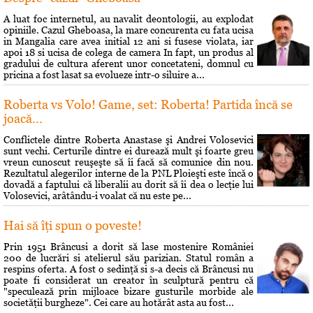
A luat foc internetul, au navalit deontologii, au explodat
opiniile. Cazul Gheboasa, la mare concurenta cu fata ucisa
in Mangalia care avea initial 12 ani si fusese violata, iar
apoi 18 si ucisa de colega de camera In fapt, un produs al
gradului de cultura aferent unor concetateni, domnul cu
pricina a fost lasat sa evolueze intr-o siluire a...
Roberta vs Volo! Game, set: Roberta! Partida încă se
joacă...
Conflictele dintre Roberta Anastase şi Andrei Volosevici
sunt vechi. Certurile dintre ei durează mult şi foarte greu
vreun cunoscut reuşeşte să îi facă să comunice din nou.
Rezultatul alegerilor interne de la PNL Ploieşti este încă o
dovadă a faptului că liberalii au dorit să îi dea o lecţie lui
Volosevici, arâtându-i voalat că nu este pe...
Hai să îţi spun o poveste!
Prin 1951 Brâncusi a dorit să lase mostenire României
200 de lucrări si atelierul său parizian. Statul român a
respins oferta. A fost o sedinţă si s-a decis că Brâncusi nu
poate fi considerat un creator în sculptură pentru că
"speculează prin mijloace bizare gusturile morbide ale
societăţii burgheze". Cei care au hotărât asta au fost...