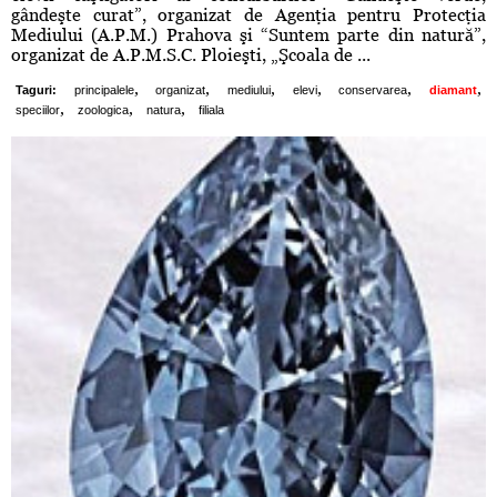
gândeşte curat”, organizat de Agenţia pentru Protecţia
Mediului (A.P.M.) Prahova şi “Suntem parte din natură”,
organizat de A.P.M.S.C. Ploieşti, „Şcoala de ...
,
,
,
,
,
,
Taguri:
principalele
organizat
mediului
elevi
conservarea
diamant
,
,
,
speciilor
zoologica
natura
filiala