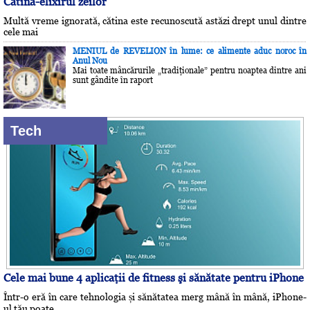
Cătina-elixirul zeilor
Multă vreme ignorată, cătina este recunoscută astăzi drept unul dintre
cele mai
MENIUL de REVELION în lume: ce alimente aduc noroc în
Anul Nou
Mai toate mâncărurile „tradiţionale” pentru noaptea dintre ani
sunt gândite în raport
Tech
Cele mai bune 4 aplicaţii de fitness şi sănătate pentru iPhone
Într-o eră în care tehnologia și sănătatea merg mână în mână, iPhone-
ul tău poate