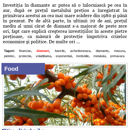
Investiţia în diamante ar putea să o înlocuiască pe cea în
aur, după ce preţul metalului preţios a înregistrat în
primăvara acestui an cea mai mare scădere din 1980 şi până
în prezent. Pe de altă parte, în ultimii 20 de ani, preţul
mediu al unui cărat de diamant s-a majorat de peste zece
ori, fapt care explică creşterea investiţiilor în aceste pietre
preţioase, ca măsură de protecţie împotriva crizelor
economice şi politice. De multe ori ...
,
,
,
,
,
,
Taguri:
financiar
diamant
bancile
achizitioneaza
diamante
masura
,
,
,
,
,
,
pietelor
protectie
volatilitatea
exponential
institutiile
metalului
primavara
Food