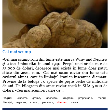
Cel mai scump...
-Cel mai scump rom din lume este marca Wray and Nephew
şi a fost îmbuteliat în anul 1940. Preţul unei sticle este de
53.000 de dolari, deoarece mai există în lume doar patru
sticle din acest rom. -Cel mai scum caviar din lume este
caviarul almas, care în limbajul iranian înseamnă diamant.
Provine de la beluga , o specie de peşte veche de milioane
de ani. Un kilogram din acest caviar costă în SUA 5.000 de
dolari. -Cea mai scumpă carne de ...
,
,
,
,
,
,
Taguri:
ciuperci
grame
japoneza
kilogram
proprietarul
record
,
,
,
,
,
limbajul
regiunea
scump
piedmont
diamant
caviar