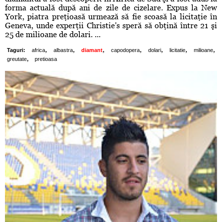
forma actuală după ani de zile de cizelare. Expus la New
York, piatra preţioasă urmează să fie scoasă la licitaţie în
Geneva, unde experţii Christie's speră să obţină între 21 şi
25 de milioane de dolari. ...
,
,
,
,
,
,
,
Taguri:
africa
albastra
diamant
capodopera
dolari
licitatie
milioane
,
greutate
pretioasa