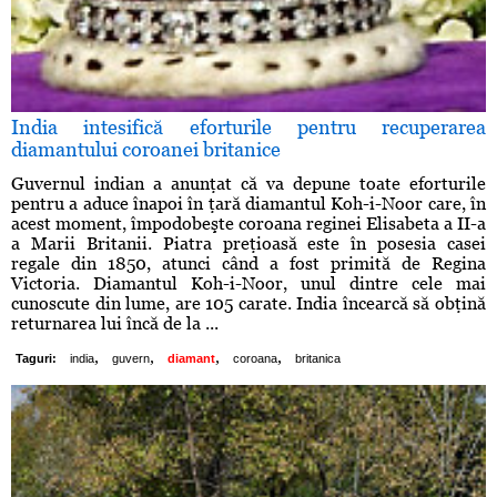
India intesifică eforturile pentru recuperarea
diamantului coroanei britanice
Guvernul indian a anunţat că va depune toate eforturile
pentru a aduce înapoi în ţară diamantul Koh-i-Noor care, în
acest moment, împodobeşte coroana reginei Elisabeta a II-a
a Marii Britanii. Piatra preţioasă este în posesia casei
regale din 1850, atunci când a fost primită de Regina
Victoria. Diamantul Koh-i-Noor, unul dintre cele mai
cunoscute din lume, are 105 carate. India încearcă să obţină
returnarea lui încă de la ...
,
,
,
,
Taguri:
india
guvern
diamant
coroana
britanica