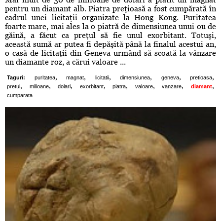
pentru un diamant alb. Piatra preţioasă a fost cumpărată în
cadrul unei licitaţii organizate la Hong Kong. Puritatea
foarte mare, mai ales la o piatră de dimensiunea unui ou de
găină, a făcut ca preţul să fie unul exorbitant. Totuşi,
această sumă ar putea fi depăşită până la finalul acestui an,
o casă de licitaţii din Geneva urmând să scoată la vânzare
un diamante roz, a cărui valoare ...
,
,
,
,
,
,
Taguri:
puritatea
magnat
licitatii
dimensiunea
geneva
pretioasa
,
,
,
,
,
,
,
,
pretul
milioane
dolari
exorbitant
piatra
valoare
vanzare
diamant
cumparata