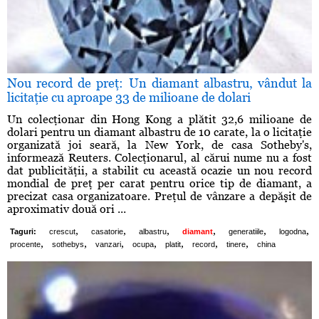
Nou record de preţ: Un diamant albastru, vândut la
licitaţie cu aproape 33 de milioane de dolari
Un colecţionar din Hong Kong a plătit 32,6 milioane de
dolari pentru un diamant albastru de 10 carate, la o licitaţie
organizată joi seară, la New York, de casa Sotheby's,
informează Reuters. Colecţionarul, al cărui nume nu a fost
dat publicităţii, a stabilit cu această ocazie un nou record
mondial de preţ per carat pentru orice tip de diamant, a
precizat casa organizatoare. Preţul de vânzare a depăşit de
aproximativ două ori ...
,
,
,
,
,
,
Taguri:
crescut
casatorie
albastru
diamant
generatiile
logodna
,
,
,
,
,
,
,
procente
sothebys
vanzari
ocupa
platit
record
tinere
china