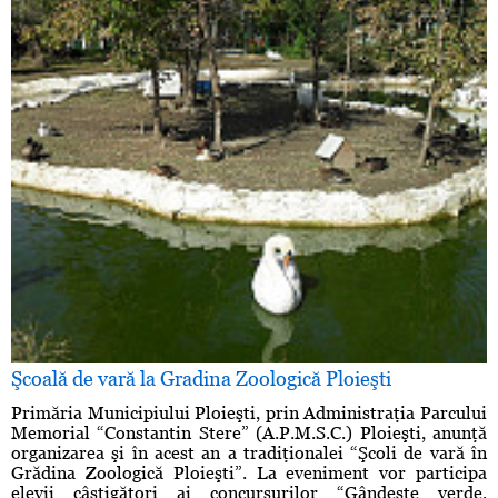
Şcoală de vară la Gradina Zoologică Ploieşti
Primăria Municipiului Ploieşti, prin Administraţia Parcului
Memorial “Constantin Stere” (A.P.M.S.C.) Ploieşti, anunţă
organizarea şi în acest an a tradiţionalei “Şcoli de vară în
Grădina Zoologică Ploieşti”. La eveniment vor participa
elevii câştigători ai concursurilor “Gândeşte verde,