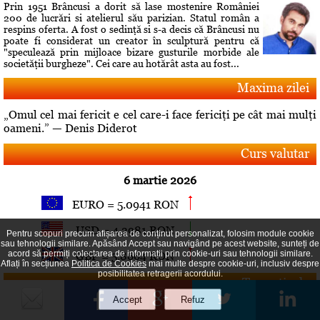
Prin 1951 Brâncusi a dorit să lase mostenire României
200 de lucrări si atelierul său parizian. Statul român a
respins oferta. A fost o sedinţă si s-a decis că Brâncusi nu
poate fi considerat un creator în sculptură pentru că
"speculează prin mijloace bizare gusturile morbide ale
societăţii burgheze". Cei care au hotărât asta au fost...
Maxima zilei
„Omul cel mai fericit e cel care-i face fericiţi pe cât mai mulţi
oameni.” — Denis Diderot
Curs valutar
6 martie 2026
EURO = 5.0941 RON
USD = 4.3981 RON
Pentru scopuri precum afișarea de conținut personalizat, folosim module cookie
sau tehnologii similare. Apăsând Accept sau navigând pe acest website, sunteți de
acord să permiți colectarea de informații prin cookie-uri sau tehnologii similare.
GBP = 5.8664 RON
Aflați în secțiunea
Politica de Cookies
mai multe despre cookie-uri, inclusiv despre
posibilitatea retragerii acordului.
Top articole
Comandament de lucru la Guvern pe tema aprovizionării cu