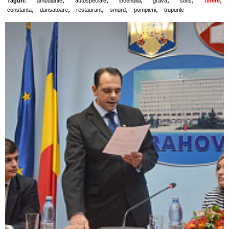
Taguri:
ambulante
autospeciale
incendiul
grava
stins
tinere
,
,
,
,
,
constanta
dansatoare
restaurant
smurd
pompierii
trupurile