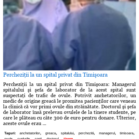
Percheziţii la un spital privat din Timişoara
Percheziţii la un spital privat din Timişoara: Managerul
spitalului şi şefa de laborator de la acest spital sunt
suspectaţi de trafic de ovule. Potrivit anchetatorilor, un
medic de origine greacă le promitea pacienţilor care veneau
la clinică că vor primi ovule din străinătate. Doctorul şi şefa
de laborator însă prelevau ovulele de la tinere studente, pe
care le plăteau cu câte 300 de euro pentru donare. Ulterior,
aceste ovule erau ...
,
,
,
,
,
,
Taguri:
anchetatorilor
greaca
spitalului
perchezitii
managerul
timisoara
,
,
,
,
ovule
cuplurile
copii
doctorul
tinere