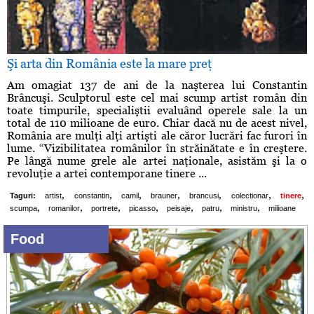
Şi arta din România este la mare preţ
Am omagiat 137 de ani de la naşterea lui Constantin
Brâncuşi. Sculptorul este cel mai scump artist român din
toate timpurile, specialiştii evaluând operele sale la un
total de 110 milioane de euro. Chiar dacă nu de acest nivel,
România are mulţi alţi artişti ale căror lucrări fac furori în
lume. “Vizibilitatea românilor în străinătate e în creştere.
Pe lângă nume grele ale artei naţionale, asistăm şi la o
revoluţie a artei contemporane tinere ...
,
,
,
,
,
,
,
Taguri:
artist
constantin
camil
brauner
brancusi
colectionar
tinere
,
,
,
,
,
,
,
scumpa
romanilor
portrete
picasso
peisaje
patru
ministru
milioane
Food