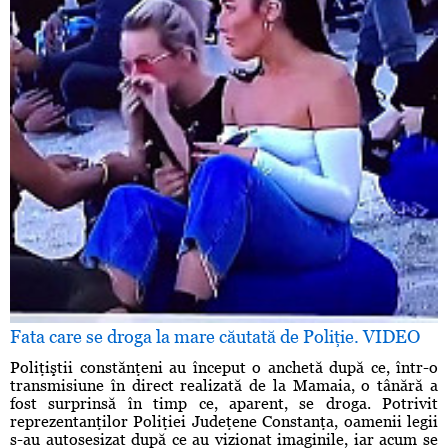
Fata care se droga la mare căutată de Poliţie. VIDEO
Poliţiştii constănţeni au început o anchetă după ce, într-o
transmisiune în direct realizată de la Mamaia, o tânără a
fost surprinsă în timp ce, aparent, se droga. Potrivit
reprezentanţilor Poliţiei Judeţene Constanţa, oamenii legii
s-au autosesizat după ce au vizionat imaginile, iar acum se