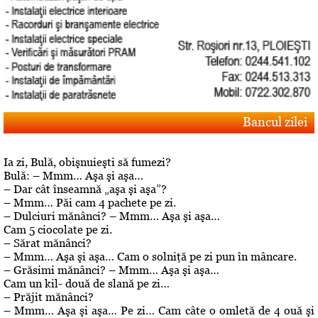
Bancul zilei
Ia zi, Bulă, obişnuieşti să fumezi?
Bulă: – Mmm… Aşa şi aşa…
– Dar cât înseamnă „aşa şi aşa”?
– Mmm… Păi cam 4 pachete pe zi.
– Dulciuri mănânci? – Mmm… Aşa şi aşa…
Cam 5 ciocolate pe zi.
– Sărat mănânci?
– Mmm… Aşa şi aşa… Cam o solniţă pe zi pun în mâncare.
– Grăsimi mănânci? – Mmm… Aşa şi aşa…
Cam un kil- două de slană pe zi…
– Prăjit mănânci?
– Mmm… Aşa şi aşa… Pe zi… Cam câte o omletă de 4 ouă şi