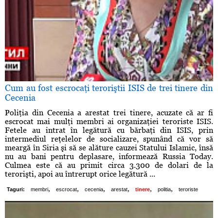
Cum au fost escrocaţi teroriştii ISIS de trei tinere din
Cecenia
Poliţia din Cecenia a arestat trei tinere, acuzate că ar fi
escrocat mai mulţi membri ai organizaţiei teroriste ISIS.
Fetele au intrat în legătură cu bărbaţi din ISIS, prin
intermediul reţelelor de socializare, spunând că vor să
meargă în Siria şi să se alăture cauzei Statului Islamic, însă
nu au bani pentru deplasare, informează Russia Today.
Culmea este că au primit circa 3.300 de dolari de la
terorişti, apoi au întrerupt orice legătură ...
,
,
,
,
,
,
Taguri:
membri
escrocat
cecenia
arestat
tinere
politia
teroriste