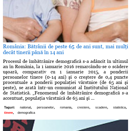
România: Bătrânii de peste 65 de ani sunt, mai mulţi
decât tinerii până în 14 ani
Procesul de îmbătrânire demografică s-a adâncit în ultimul
an în România, la 1 ianuarie 2016 remarcându-se o scădere
uşoară, comparativ cu 1 ianuarie 2015, a ponderii
persoanelor tinere (0-14 ani) şi o creştere de 0,4 puncte
procentuale a ponderii populaţiei vârstnice (de 65 ani şi
peste), se arată într-un comunicat al Institutului Naţional
de Statistică. „Fenomenul de îmbătrânire demografică s-a
accentuat, populaţia vârstnică de 65 ani şi ...
,
,
,
,
,
,
Taguri:
national
persoanelor
romania
crestere
scadere
statistica
,
tinere
demografica