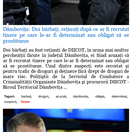
Dâmboviţa: Doi bărbaţi, reţinuţi după ce ar fi recrutat
tinere pe care le-ar fi determinat sau obligat să se
prostitueze
Doi bărbaţi au fost reţinuţi de DIICOT, în urma mai multor
percheziţii făcute în judeţul Dâmboviţa, ei fiind acuzaţi că
ar fi recrutat tinere pe care le-ar fi determinat sau obligat
să se prostitueze. Unul dintre suspecţi este cercetat şi
pentru trafic de droguri şi deţinere fără drept de droguri de
mare risc. Poliţiştii de la Serviciul de Combatere a
Criminalităţii Organizate Dâmboviţa şi procurorii DIICOT -
Biroul Teritorial Dâmboviţa ...
,
,
,
,
,
,
Taguri:
barbati
droguri
acuzati
dambovita
obligat
determinat
,
suspecti
tinere