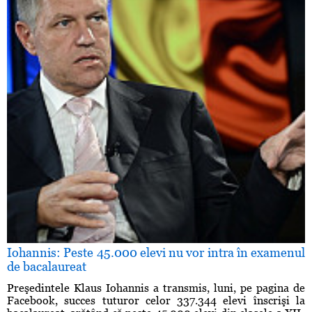
Iohannis: Peste 45.000 elevi nu vor intra în examenul
de bacalaureat
Preşedintele Klaus Iohannis a transmis, luni, pe pagina de
Facebook, succes tuturor celor 337.344 elevi înscrişi la