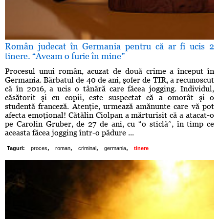
Român judecat în Germania pentru că ar fi ucis 2
tinere. “Aveam o furie în mine”
Procesul unui român, acuzat de două crime a început în
Germania. Bărbatul de 40 de ani, şofer de TIR, a recunoscut
că în 2016, a ucis o tânără care făcea jogging. Individul,
căsătorit şi cu copii, este suspectat că a omorât şi o
studentă franceză. Atenţie, urmează amănunte care vă pot
afecta emoţional! Cătălin Ciolpan a mărturisit că a atacat-o
pe Carolin Gruber, de 27 de ani, cu “o sticlă”, în timp ce
aceasta făcea jogging într-o pădure ...
,
,
,
,
Taguri:
proces
roman
criminal
germania
tinere