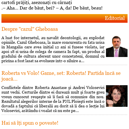
cartofi prăjiţi, asezonaţi cu cârnaţi
.– Aha… Dar de băut, bei? – A, da! De băut, beau!
Editorial
Despre "cazul" Gheboasa
A luat foc internetul, au navalit deontologii, au explodat
opiniile. Cazul Gheboasa, la mare concurenta cu fata ucisa
in Mangalia care avea initial 12 ani si fusese violata, iar
apoi 18 si ucisa de colega de camera In fapt, un produs al
gradului de cultura aferent unor concetateni, domnul cu
pricina a fost lasat sa evolueze intr-o siluire a...
Roberta vs Volo! Game, set: Roberta! Partida încă se
joacă...
Conflictele dintre Roberta Anastase şi Andrei Volosevici
sunt vechi. Certurile dintre ei durează mult şi foarte greu
vreun cunoscut reuşeşte să îi facă să comunice din nou.
Rezultatul alegerilor interne de la PNL Ploieşti este încă o
dovadă a faptului că liberalii au dorit să îi dea o lecţie lui
Volosevici, arâtându-i voalat că nu este pe...
Hai să îţi spun o poveste!