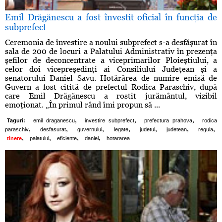
Emil Drăgănescu a fost învestit oficial în funcţia de
subprefect
Ceremonia de învestire a noului subprefect s-a desfăşurat în
sala de 200 de locuri a Palatului Administrativ în prezenţa
şefilor de deconcentrate a viceprimarilor Ploieştiului, a
celor doi vicepreşedinţi ai Consiliului Judeţean şi a
senatorului Daniel Savu. Hotărârea de numire emisă de
Guvern a fost citită de prefectul Rodica Paraschiv, după
care Emil Drăgănescu a rostit jurământul, vizibil
emoţionat. „În primul rând îmi propun să ...
,
,
,
Taguri:
emil draganescu
investire subprefect
prefectura prahova
rodica
,
,
,
,
,
,
,
paraschiv
desfasurat
guvernului
legate
judetul
judetean
regula
,
,
,
,
tinere
palatului
eficiente
daniel
hotararea