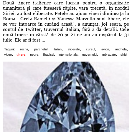
Două tinere italience care lucrau pentru o organizaţie
umanitară şi care fuseseră răpite, vara trecută, în nordul
Siriei, au fost eliberate. Fetele au ajuns vineri dimineaţa la
Roma. „Greta Ramelli şi Vanessa Marzullo sunt libere, ele
se vor întoarce în curând acasă”, a anunţat, joi seara, pe
contul de Twitter, Guvernul italian, fără a da detalii. Cele
două tinere în vârstă de 20 şi 21 de ani au dispărut la 31
iulie. Ele ar fi fost ...
,
,
,
,
,
,
,
Taguri:
rochii
parchetul
italian
eliberate
cursul
avion
ancheta
,
,
,
,
,
,
,
video
tinere
negre
jihadistii
internationala
guvernului
imbracate
siriei