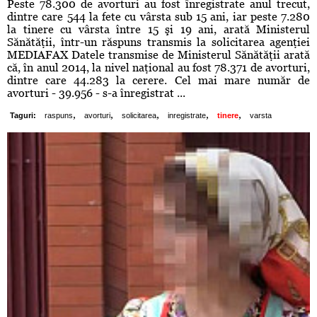
Peste 78.300 de avorturi au fost înregistrate anul trecut,
dintre care 544 la fete cu vârsta sub 15 ani, iar peste 7.280
la tinere cu vârsta între 15 şi 19 ani, arată Ministerul
Sănătăţii, într-un răspuns transmis la solicitarea agenţiei
MEDIAFAX Datele transmise de Ministerul Sănătăţii arată
că, în anul 2014, la nivel naţional au fost 78.371 de avorturi,
dintre care 44.283 la cerere. Cel mai mare număr de
avorturi - 39.956 - s-a înregistrat ...
,
,
,
,
,
Taguri:
raspuns
avorturi
solicitarea
inregistrate
tinere
varsta