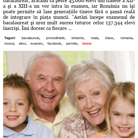
bacalaureat, arătând că peste 45.000 elevi din clasele a XII-
a şi a XIII-a nu vor intra în examen, iar România nu îşi
poate permite să lase generaţiile tinere fără o şansă reală
de integrare în piaţa muncii. ”Astăzi începe examenul de
bacalaureat şi urez mult succes tuturor celor 137.344 elevi
înscrişi. Îmi doresc ca fiecare ...
,
,
,
,
,
,
Taguri:
bacalaureat
presedintele
iohannis
reala
klaus
romania
,
,
,
,
,
muncii
elevi
examen
facebook
permite
tinere