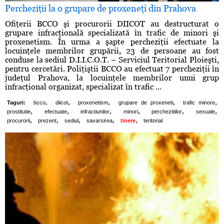
Percheziţii la o grupare de proxeneţi din Prahova
Ofiţerii BCCO şi procurorii DIICOT au destructurat o
grupare infracţională specializată în trafic de minori şi
proxenetism. În urma a şapte percheziţii efectuate la
locuinţele membrilor grupării, 23 de persoane au fost
conduse la sediul D.I.I.C.O.T. – Serviciul Teritorial Ploieşti,
pentru cercetări. Poliţiştii BCCO au efectuat 7 percheziţii în
judeţul Prahova, la locuinţele membrilor unui grup
infracţional organizat, specializat în trafic ...
,
,
,
,
,
Taguri:
bcco
diicot
proxenetism
grupare de proxeneti
trafic minore
,
,
,
,
,
,
prostitutie
efectuate
infractiunilor
minori
perchezitiilor
sexuale
,
,
,
,
,
procurorii
prezent
sediul
savarsirea
tinere
teritorial