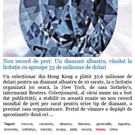
Nou record de preţ: Un diamant albastru, vândut la
licitaţie cu aproape 33 de milioane de dolari
Un colecţionar din Hong Kong a plătit 32,6 milioane de
dolari pentru un diamant albastru de 10 carate, la o licitaţie
organizată joi seară, la New York, de casa Sotheby's,
informează Reuters. Colecţionarul, al cărui nume nu a fost
dat publicităţii, a stabilit cu această ocazie un nou record
mondial de preţ per carat pentru orice tip de diamant, a
precizat casa organizatoare. Preţul de vânzare a depăşit de
aproximativ două ori ...
,
,
,
,
,
,
Taguri:
crescut
casatorie
albastru
diamant
generatiile
logodna
,
,
,
,
,
,
,
procente
sothebys
vanzari
ocupa
platit
record
tinere
china