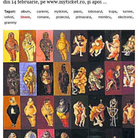
din 14 februarie, pe www.myticket.ro, şi apoi ...
,
,
,
,
,
,
,
Taguri:
album
carierei
myticket
piano
tobosarul
trupa
turnee
,
,
,
,
,
,
,
velvet
tinere
romane
proiectul
primavara
membru
electronic
grammy