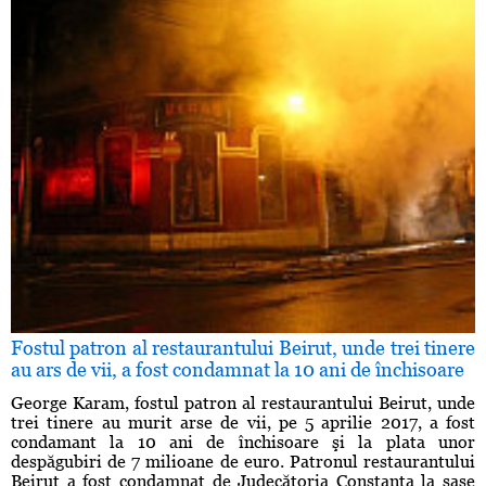
Fostul patron al restaurantului Beirut, unde trei tinere
au ars de vii, a fost condamnat la 10 ani de închisoare
George Karam, fostul patron al restaurantului Beirut, unde
trei tinere au murit arse de vii, pe 5 aprilie 2017, a fost
condamant la 10 ani de închisoare şi la plata unor
despăgubiri de 7 milioane de euro. Patronul restaurantului
Beirut a fost condamnat de Judecătoria Constanţa la şase