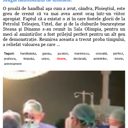
O şcoală de handbal aşa cum a avut, cândva, Ploieştiul, este
greu de crezut că va mai avea acest oraş într-un viitor
apropiat. Faptul că a existat o zi în care fostele glorii de la
Petrolul Teleajen, Uztel, dar şi de la cluburile bucureştene
Steaua şi Dinamo s-au reunit în Sala Olimpia, pentru un
meci al amintirilor a fost prilejul perfect pentru un alt gen
de demonstraţie. Reunirea aceasta a trecut proba timpului,
a reliefat valoarea pe care ...
,
,
,
,
,
,
Taguri:
handbalului
ganau
jucatori
marinescu
onorabil
perfect
,
,
,
,
,
,
,
prahova
timpului
unice
tinere
declaratii
amintirilor
istorie
antrenament