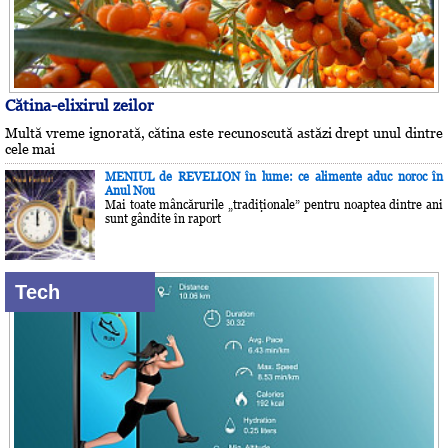
Cătina-elixirul zeilor
Multă vreme ignorată, cătina este recunoscută astăzi drept unul dintre
cele mai
MENIUL de REVELION în lume: ce alimente aduc noroc în
Anul Nou
Mai toate mâncărurile „tradiţionale” pentru noaptea dintre ani
sunt gândite în raport
Tech