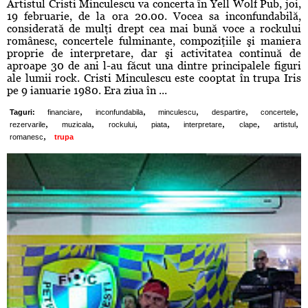
Artistul Cristi Minculescu va concerta în Yell Wolf Pub, joi,
19 februarie, de la ora 20.00. Vocea sa inconfundabilă,
considerată de mulţi drept cea mai bună voce a rockului
românesc, concertele fulminante, compoziţiile şi maniera
proprie de interpretare, dar şi activitatea continuă de
aproape 30 de ani l-au făcut una dintre principalele figuri
ale lumii rock. Cristi Minculescu este cooptat în trupa Iris
pe 9 ianuarie 1980. Era ziua în ...
,
,
,
,
,
Taguri:
financiare
inconfundabila
minculescu
despartire
concertele
,
,
,
,
,
,
,
rezervarile
muzicala
rockului
piata
interpretare
clape
artistul
,
romanesc
trupa