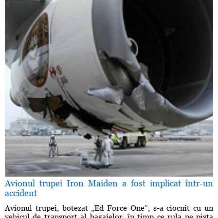
Avionul trupei Iron Maiden a fost implicat într-un
accident
Avionul trupei, botezat „Ed Force One”, s-a ciocnit cu un
vehicul de transport al bagajelor, în timp ce rula pe pista