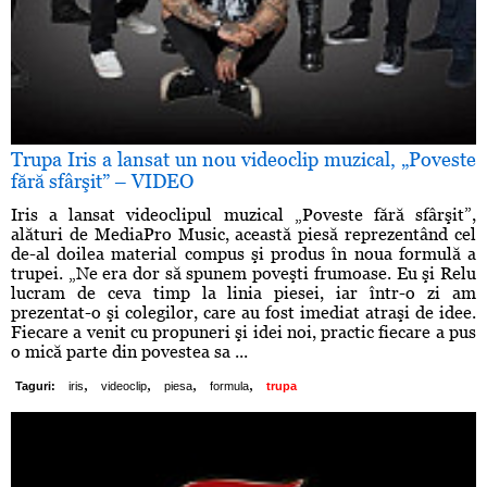
Trupa Iris a lansat un nou videoclip muzical, „Poveste
fără sfârşit” – VIDEO
Iris a lansat videoclipul muzical „Poveste fără sfârşit”,
alături de MediaPro Music, această piesă reprezentând cel
de-al doilea material compus şi produs în noua formulă a
trupei. „Ne era dor să spunem poveşti frumoase. Eu şi Relu
lucram de ceva timp la linia piesei, iar într-o zi am
prezentat-o şi colegilor, care au fost imediat atraşi de idee.
Fiecare a venit cu propuneri şi idei noi, practic fiecare a pus
o mică parte din povestea sa ...
,
,
,
,
Taguri:
iris
videoclip
piesa
formula
trupa