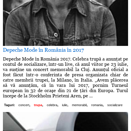
Depeche Mode în România în 2017
Depeche Mode în România 2017. Celebra trupă a anunţat pe
contul de socializare, într-un live, că anul viitor pe 23 iulie,
va susţine un concert memorabil la Cluj. Anunţul oficial a
fost făcut într-o conferinta de presa organizata chiar de
catre membrii trupei, la Milano, în Italia. „Avem plăcerea
să vă anunţăm, că în vara lui 2017, pornim Turneul
european în 32 de oraşe din 21 de ţări din Europa. Turul
începe de la Stockholm Prieteni Aren, pe ...
,
,
,
,
,
,
Taguri:
concert
trupa
celebra
iulie
memorabil
romania
socializare