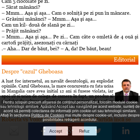
Cam 5 ciocolate pe zi.
– Sărat mănânci?
– Mmm… Aşa şi aşa… Cam o solniţă pe zi pun în mâncare.
– Grăsimi mănânci? – Mmm… Aşa şi aşa…
Cam un kil- două de slană pe zi…
– Prăjit mănânci?
– Mmm… Aşa şi aşa… Pe zi… Cam câte o omletă de 4 ouă şi
cartofi prăjiţi, asezonaţi cu cârnaţi
.– Aha… Dar de băut, bei? – A, da! De băut, beau!
Editorial
Despre "cazul" Gheboasa
A luat foc internetul, au navalit deontologii, au explodat
opiniile. Cazul Gheboasa, la mare concurenta cu fata ucisa
in Mangalia care avea initial 12 ani si fusese violata, iar
apoi 18 si ucisa de colega de camera In fapt, un produs al
gradului de cultura aferent unor concetateni, domnul cu
Pentru scopuri precum afișarea de conținut personalizat, folosim module cookie
pricina a fost lasat sa evolueze intr-o siluire a...
sau tehnologii similare. Apăsând Accept sau navigând pe acest website, sunteți de
acord să permiți colectarea de informații prin cookie-uri sau tehnologii similare.
Aflați în secțiunea
Politica de Cookies
mai multe despre cookie-uri, inclusiv despre
Roberta vs Volo! Game, set: Roberta! Partida încă se
posibilitatea retragerii acordului.
joacă...
Conflictele dintre Roberta Anastase şi Andrei Volosevici
sunt vechi. Certurile dintre ei durează mult şi foarte greu