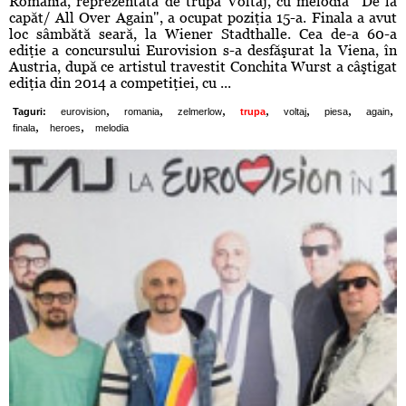
România, reprezentată de trupa Voltaj, cu melodia "De la
capăt/ All Over Again", a ocupat poziţia 15-a. Finala a avut
loc sâmbătă seară, la Wiener Stadthalle. Cea de-a 60-a
ediţie a concursului Eurovision s-a desfăşurat la Viena, în
Austria, după ce artistul travestit Conchita Wurst a câştigat
ediţia din 2014 a competiţiei, cu ...
,
,
,
,
,
,
,
Taguri:
eurovision
romania
zelmerlow
trupa
voltaj
piesa
again
,
,
finala
heroes
melodia