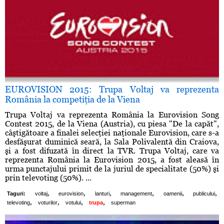
EUROVISION 2015: Trupa Voltaj va reprezenta
România la competiţia de la Viena
Trupa Voltaj va reprezenta România la Eurovision Song
Contest 2015, de la Viena (Austria), cu piesa "De la capăt",
câştigătoare a finalei selecţiei naţionale Eurovision, care s-a
desfăşurat duminică seară, la Sala Polivalentă din Craiova,
şi a fost difuzată în direct la TVR. Trupa Voltaj, care va
reprezenta România la Eurovision 2015, a fost aleasă în
urma punctajului primit de la juriul de specialitate (50%) şi
prin televoting (50%). ...
,
,
,
,
,
,
Taguri:
voltaj
eurovision
lanturi
management
oamenii
publicului
,
,
,
,
televoting
voturilor
votului
trupa
superman