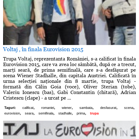
Voltaj , în finala Eurovision 2015
Trupa Voltaj, reprezentanta României, s-a calificat în finala
Eurovision 2015, care va avea loc sâmbătă, după ce a trecut,
marţi seară, de prima semifinală, care s-a desfăşurat pe
scena Wiener Stadhalle, din capitala Austriei. Calificată în
urma selecţiei naţionale din 8 martie, trupa Voltaj -
formată din Călin Goia (voce), Oliver Sterian (tobe),
Valeriu Ionescu (bas), Gabi Constantin (chitară), Adrian
Cristescu (clape) - a urcat pe ...
,
,
,
,
,
,
Taguri:
calificat
romaniei
wiener
sambata
desfasurat
scena
,
,
,
,
,
eurovision
seara
semifinala
stadhalle
prima
trupa