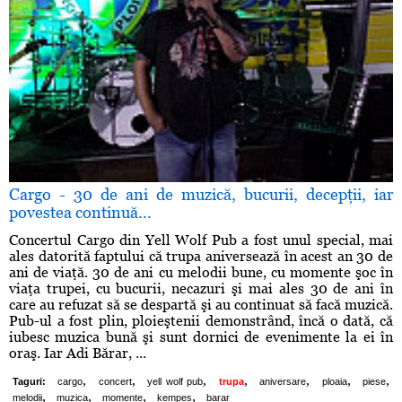
Cargo - 30 de ani de muzică, bucurii, decepţii, iar
povestea continuă...
Concertul Cargo din Yell Wolf Pub a fost unul special, mai
ales datorită faptului că trupa aniversează în acest an 30 de
ani de viaţă. 30 de ani cu melodii bune, cu momente şoc în
viaţa trupei, cu bucurii, necazuri şi mai ales 30 de ani în
care au refuzat să se despartă şi au continuat să facă muzică.
Pub-ul a fost plin, ploieştenii demonstrând, încă o dată, că
iubesc muzica bună şi sunt dornici de evenimente la ei în
oraş. Iar Adi Bărar, ...
,
,
,
,
,
,
,
Taguri:
cargo
concert
yell wolf pub
trupa
aniversare
ploaia
piese
,
,
,
,
melodii
muzica
momente
kempes
barar