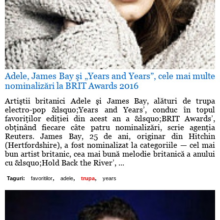
Adele, James Bay şi „Years and Years”, cele mai multe
nominalizări la BRIT Awards 2016
Artiştii britanici Adele şi James Bay, alături de trupa
electro-pop &lsquo;Years and Years’, conduc în topul
favoriţilor ediţiei din acest an a &lsquo;BRIT Awards’,
obţinând fiecare câte patru nominalizări, scrie agenţia
Reuters. James Bay, 25 de ani, originar din Hitchin
(Hertfordshire), a fost nominalizat la categoriile — cel mai
bun artist britanic, cea mai bună melodie britanică a anului
cu &lsquo;Hold Back the River’, ...
,
,
,
Taguri:
favoritilor
adele
trupa
years