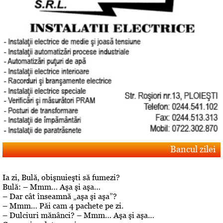
Bancul zilei
Ia zi, Bulă, obişnuieşti să fumezi?
Bulă: – Mmm… Aşa şi aşa…
– Dar cât înseamnă „aşa şi aşa”?
– Mmm… Păi cam 4 pachete pe zi.
– Dulciuri mănânci? – Mmm… Aşa şi aşa…