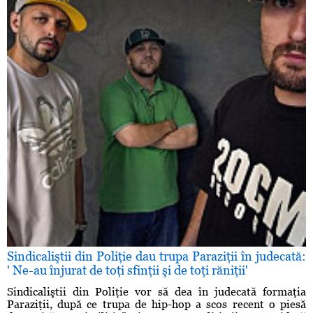
Sindicaliştii din Poliţie dau trupa Paraziţii în judecată:
' Ne-au înjurat de toţi sfinţii şi de toţi răniţii'
Sindicaliştii din Poliţie vor să dea în judecată formaţia
Paraziţii, după ce trupa de hip-hop a scos recent o piesă