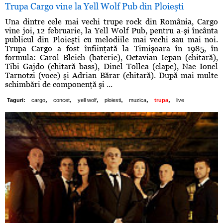
Trupa Cargo vine la Yell Wolf Pub din Ploieşti
Una dintre cele mai vechi trupe rock din România, Cargo
vine joi, 12 februarie, la Yell Wolf Pub, pentru a-şi încânta
publicul din Ploieşti cu melodiile mai vechi sau mai noi.
Trupa Cargo a fost înfiinţată la Timişoara în 1985, în
formula: Carol Bleich (baterie), Octavian Iepan (chitară),
Tibi Gajdo (chitară bass), Dinel Tollea (clape), Nae Ionel
Tarnotzi (voce) şi Adrian Bărar (chitară). După mai multe
schimbări de componenţă şi ...
,
,
,
,
,
,
Taguri:
cargo
concet
yell wolf
ploiesti
muzica
trupa
live