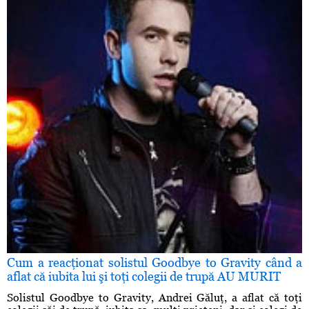
Cum a reacţionat solistul Goodbye to Gravity când a
aflat că iubita lui şi toţi colegii de trupă AU MURIT
Solistul Goodbye to Gravity, Andrei Găluţ, a aflat că toţi