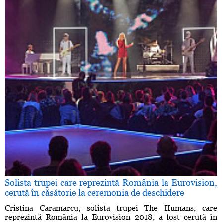
Solista trupei care reprezintă România la Eurovision,
cerută în căsătorie la ceremonia de deschidere
Cristina Caramarcu, solista trupei The Humans, care
reprezintă România la Eurovision 2018, a fost cerută în