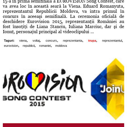
15-a în prima semifinală a EUROVISION Song Contest, care
va avea loc în această seară la Viena. Eduard Romanyuta,
reprezentantul Republicii Moldova, va intra primul în
concurs în aceeaşi semifinală. La ceremonia oficială de
deschidere Eurovision 2015, reprezentanţii României au
fost însoţiţi de Liana Stanciu, Iuliana Marciuc, dar şi de
Ionuţ, personajul principal al videoclipului ...
,
,
,
,
,
,
Taguri:
viena
voltaj
concurs
reprezentanta
trupa
reprezentantul
,
,
,
eurovision
republicii
romaniei
moldova