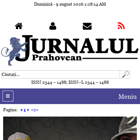
Duminică - 9 august 2026
1:28:17 AM
ISSN 2344 – 1488; ISSN–L 2344 – 1488
Meniu
Pagina:
«
1
»
«2»