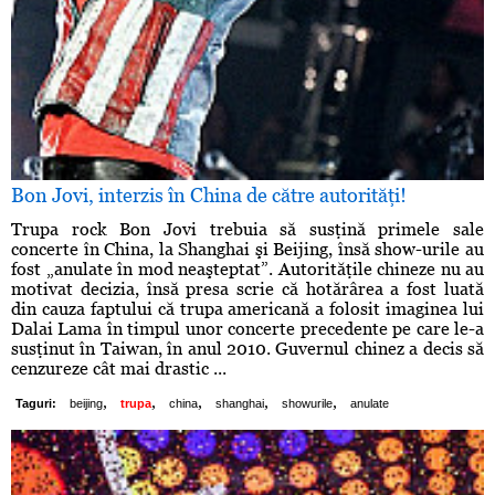
Bon Jovi, interzis în China de către autorităţi!
Trupa rock Bon Jovi trebuia să susţină primele sale
concerte în China, la Shanghai şi Beijing, însă show-urile au
fost „anulate în mod neaşteptat”. Autorităţile chineze nu au
motivat decizia, însă presa scrie că hotărârea a fost luată
din cauza faptului că trupa americană a folosit imaginea lui
Dalai Lama în timpul unor concerte precedente pe care le-a
susţinut în Taiwan, în anul 2010. Guvernul chinez a decis să
cenzureze cât mai drastic ...
,
,
,
,
,
Taguri:
beijing
trupa
china
shanghai
showurile
anulate