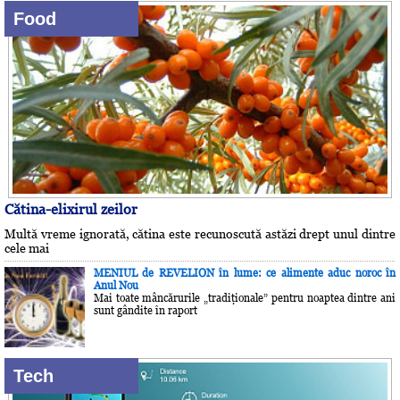
Food
Cătina-elixirul zeilor
Multă vreme ignorată, cătina este recunoscută astăzi drept unul dintre
cele mai
MENIUL de REVELION în lume: ce alimente aduc noroc în
Anul Nou
Mai toate mâncărurile „tradiţionale” pentru noaptea dintre ani
sunt gândite în raport
Tech