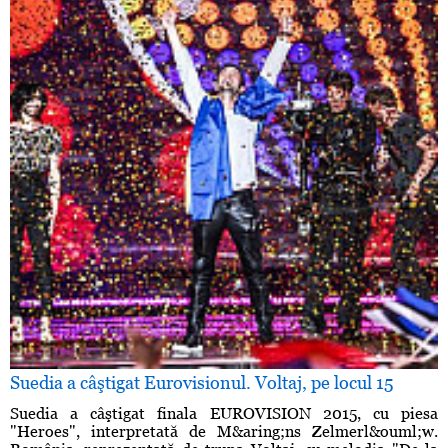
Suedia a câştigat Eurovisionul. Voltaj, pe locul 15
Suedia a câştigat finala EUROVISION 2015, cu piesa
"Heroes", interpretată de M&aring;ns Zelmerl&ouml;w.