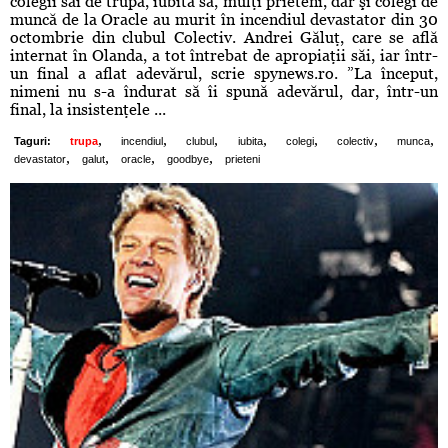
colegii săi de trupă, iubita sa, mulţi prieteni, dar şi colegi de
muncă de la Oracle au murit în incendiul devastator din 30
octombrie din clubul Colectiv. Andrei Găluţ, care se află
internat în Olanda, a tot întrebat de apropiaţii săi, iar într-
un final a aflat adevărul, scrie spynews.ro. ”La început,
nimeni nu s-a îndurat să îi spună adevărul, dar, într-un
final, la insistenţele ...
,
,
,
,
,
,
,
Taguri:
trupa
incendiul
clubul
iubita
colegi
colectiv
munca
,
,
,
,
devastator
galut
oracle
goodbye
prieteni