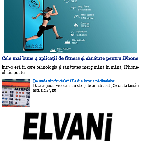
Cele mai bune 4 aplicaţii de fitness şi sănătate pentru iPhone
Într-o eră în care tehnologia și sănătatea merg mână în mână, iPhone-
ul tău poate
De unde vin fructele? File din istoria păcănelelor
Dacă ai jucat vreodată un slot și te-ai întrebat „Ce caută lămâia
asta aici?”, nu