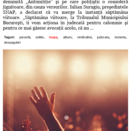
denumită „Antimiliţie” şi pe care poliţiştii o consideră
jignitoare, din cauza versurilor. Iulian Surugiu, preşedintele
SNAP, a declarat că va merge la instanţă săptămâna
viitoare. „Săptămâna viitoare, la Tribunalul Municipiului
Bucureşti, îi vom acţiona în judecată pentru calomnie şi
pentru ce mai găsesc avocaţii acolo, că nu ...
,
,
,
,
,
,
,
Taguri:
parazitii
politie
trupa
album
sindicalisti
judecata
instanta
despagubiri