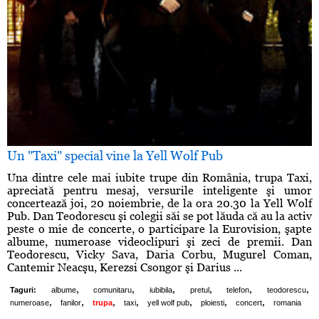
Un "Taxi" special vine la Yell Wolf Pub
Una dintre cele mai iubite trupe din România, trupa Taxi,
apreciată pentru mesaj, versurile inteligente şi umor
concertează joi, 20 noiembrie, de la ora 20.30 la Yell Wolf
Pub. Dan Teodorescu şi colegii săi se pot lăuda că au la activ
peste o mie de concerte, o participare la Eurovision, şapte
albume, numeroase videoclipuri şi zeci de premii. Dan
Teodorescu, Vicky Sava, Daria Corbu, Mugurel Coman,
Cantemir Neacşu, Kerezsi Csongor şi Darius ...
,
,
,
,
,
,
Taguri:
albume
comunitaru
iubibila
pretul
telefon
teodorescu
,
,
,
,
,
,
,
numeroase
fanilor
trupa
taxi
yell wolf pub
ploiesti
concert
romania