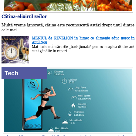
Cătina-elixirul zeilor
Multă vreme ignorată, cătina este recunoscută astăzi drept unul dintre
cele mai
MENIUL de REVELION în lume: ce alimente aduc noroc în
Anul Nou
Mai toate mâncărurile „tradiţionale” pentru noaptea dintre ani
sunt gândite în raport
Tech