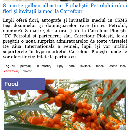
8 martie galben-albastru! Fotbaliştii Petrolului oferă
flori şi invitaţii la meci la Carrefour
Lupii oferă flori, autografe şi invitaţiila meciul cu CSMS
Iaşi doamnelor şi domnişoarelor care ţin cu Petrolul,
duminică, 8 martie, de la ora 17.00, la Carrefour Ploieşti.
“FC Petrolul şi partenerul său, Carrefour Ploieşti, le-au
pregătit o nouă surpriză admiratoarelor de toate vârstele!
De Ziua Internaţională a Femeii, lupii îşi vor întâlni
suporterele în hypermarketul Carrefour Ploieşti, unde le
vor oferi flori şi bilete la partida cu ...
,
,
,
,
,
,
,
Taguri:
petrolul
8 martie
lupii
flori
invitatii
meci
csms iasi
,
carrefour
ploiesti
Food