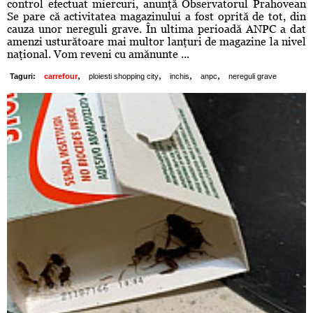
control efectuat miercuri, anunţă Observatorul Prahovean
Se pare că activitatea magazinului a fost oprită de tot, din
cauza unor nereguli grave. În ultima perioadă ANPC a dat
amenzi usturătoare mai multor lanţuri de magazine la nivel
naţional. Vom reveni cu amănunte ...
,
,
,
,
Taguri:
carrefour
ploiesti shopping city
inchis
anpc
nereguli grave