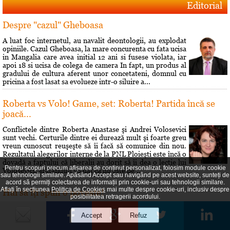
Editorial
Despre "cazul" Gheboasa
A luat foc internetul, au navalit deontologii, au explodat
opiniile. Cazul Gheboasa, la mare concurenta cu fata ucisa
in Mangalia care avea initial 12 ani si fusese violata, iar
apoi 18 si ucisa de colega de camera In fapt, un produs al
gradului de cultura aferent unor concetateni, domnul cu
pricina a fost lasat sa evolueze intr-o siluire a...
Roberta vs Volo! Game, set: Roberta! Partida încă se
joacă...
Conflictele dintre Roberta Anastase şi Andrei Volosevici
sunt vechi. Certurile dintre ei durează mult şi foarte greu
vreun cunoscut reuşeşte să îi facă să comunice din nou.
Rezultatul alegerilor interne de la PNL Ploieşti este încă o
dovadă a faptului că liberalii au dorit să îi dea o lecţie lui
Pentru scopuri precum afișarea de conținut personalizat, folosim module cookie
Volosevici, arâtându-i voalat că nu este pe...
sau tehnologii similare. Apăsând Accept sau navigând pe acest website, sunteți de
acord să permiți colectarea de informații prin cookie-uri sau tehnologii similare.
Aflați în secțiunea
Politica de Cookies
mai multe despre cookie-uri, inclusiv despre
Hai să îţi spun o poveste!
posibilitatea retragerii acordului.
Prin 1951 Brâncusi a dorit să lase mostenire României
200 de lucrări si atelierul său parizian. Statul român a
respins oferta. A fost o sedinţă si s-a decis că Brâncusi nu