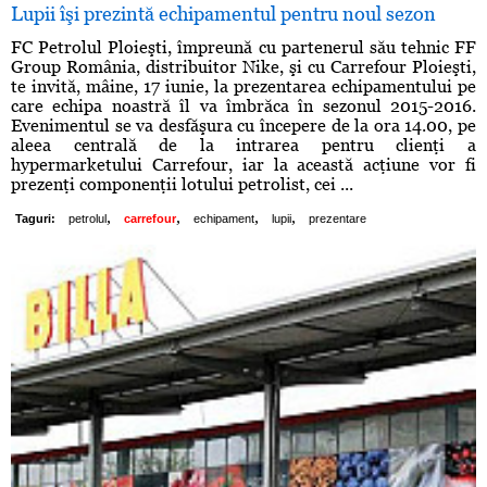
Lupii îşi prezintă echipamentul pentru noul sezon
FC Petrolul Ploieşti, împreună cu partenerul său tehnic FF
Group România, distribuitor Nike, şi cu Carrefour Ploieşti,
te invită, mâine, 17 iunie, la prezentarea echipamentului pe
care echipa noastră îl va îmbrăca în sezonul 2015-2016.
Evenimentul se va desfăşura cu începere de la ora 14.00, pe
aleea centrală de la intrarea pentru clienţi a
hypermarketului Carrefour, iar la această acţiune vor fi
prezenţi componenţii lotului petrolist, cei ...
,
,
,
,
Taguri:
petrolul
carrefour
echipament
lupii
prezentare