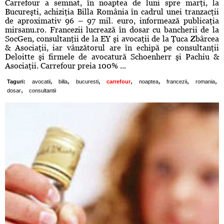
Carrefour a semnat, în noaptea de luni spre marţi, la
Bucureşti, achiziţia Billa România în cadrul unei tranzacţii
de aproximativ 96 – 97 mil. euro, informează publicaţia
mirsanu.ro. Francezii lucrează în dosar cu bancherii de la
SocGen, consultanţii de la EY şi avocaţii de la Ţuca Zbârcea
& Asociaţii, iar vânzătorul are în echipă pe consultanţii
Deloitte şi firmele de avocatură Schoenherr şi Pachiu &
Asociaţii. Carrefour preia 100% ...
,
,
,
,
,
,
,
Taguri:
avocatii
billa
bucuresti
carrefour
noaptea
francezii
romania
,
dosar
consultantii