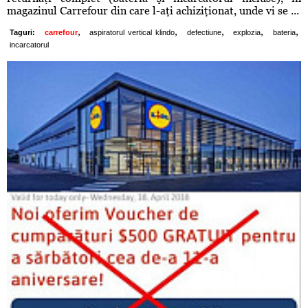
magazinul Carrefour din care l-aţi achiziţionat, unde vi se ...
,
,
,
,
,
Taguri:
carrefour
aspiratorul vertical klindo
defectiune
explozia
bateria
incarcatorul