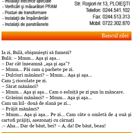
Bancul zilei
Ia zi, Bulă, obişnuieşti să fumezi?
Bulă: – Mmm… Aşa şi aşa…
– Dar cât înseamnă „aşa şi aşa”?
– Mmm… Păi cam 4 pachete pe zi.
– Dulciuri mănânci? – Mmm… Aşa şi aşa…
Cam 5 ciocolate pe zi.
– Sărat mănânci?
– Mmm… Aşa şi aşa… Cam o solniţă pe zi pun în mâncare.
– Grăsimi mănânci? – Mmm… Aşa şi aşa…
Cam un kil- două de slană pe zi…
– Prăjit mănânci?
– Mmm… Aşa şi aşa… Pe zi… Cam câte o omletă de 4 ouă şi
cartofi prăjiţi, asezonaţi cu cârnaţi
.– Aha… Dar de băut, bei? – A, da! De băut, beau!