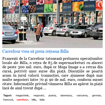
Carrefour vrea să preia reţeaua Billa
Francezii de la Carrefour tatonează preluarea operaţiunilor
locale ale Billa, o reţea de 85 de supermarketuri cu afaceri
de peste 300 mil. euro, după ce Mega Image s-a retras din
cursă, potrivit unor surse din piaţă. Discuţiile se poartă
acum în jurul valorii tranzacţiei, care ajunsese după mai
multe negocieri între 70 şi 90 de mil. euro, conform sursei
citate. Informaţiile privind vânzarea Billa au apărut în piaţă
încă de anul trecut după ...
,
,
,
,
,
,
Taguri:
magazinele
negocieri
poarta
tatoneaza
vanzarea
german
,
,
,
francezii
carrefour
billa
italia