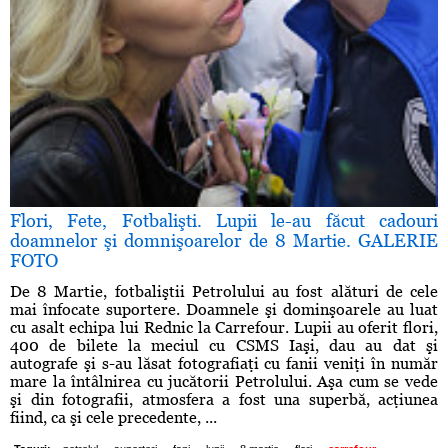
Flori, Fete, Fotbalişti. Lupii le-au făcut cadouri
doamnelor şi domnişoarelor de 8 Martie. GALERIE
FOTO
De 8 Martie, fotbaliştii Petrolului au fost alături de cele
mai înfocate suportere. Doamnele şi dominşoarele au luat
cu asalt echipa lui Rednic la Carrefour. Lupii au oferit flori,
400 de bilete la meciul cu CSMS Iaşi, dau au dat şi
autografe şi s-au lăsat fotografiaţi cu fanii veniţi în număr
mare la întâlnirea cu jucătorii Petrolului. Aşa cum se vede
şi din fotografii, atmosfera a fost una superbă, acţiunea
fiind, ca şi cele precedente, ...
,
,
,
,
,
,