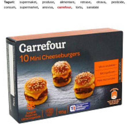
,
,
,
,
,
,
Taguri:
supermaket
produse
alimentare
retrase
otrava
pesticide
,
,
,
,
,
consum
supermarket
ansvsa
carrefour
tortu
sanatate