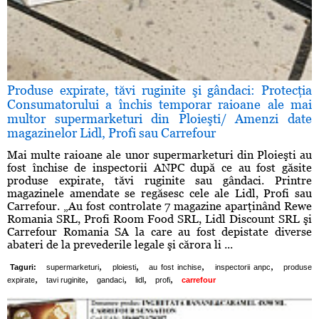
Produse expirate, tăvi ruginite şi gândaci: Protecţia
Consumatorului a închis temporar raioane ale mai
multor supermarketuri din Ploieşti/ Amenzi date
magazinelor Lidl, Profi sau Carrefour
Mai multe raioane ale unor supermarketuri din Ploieşti au
fost închise de inspectorii ANPC după ce au fost găsite
produse expirate, tăvi ruginite sau gândaci. Printre
magazinele amendate se regăsesc cele ale Lidl, Profi sau
Carrefour. „Au fost controlate 7 magazine aparţinând Rewe
Romania SRL, Profi Room Food SRL, Lidl Discount SRL şi
Carrefour Romania SA la care au fost depistate diverse
abateri de la prevederile legale şi cărora li ...
,
,
,
,
Taguri:
supermarketuri
ploiesti
au fost inchise
inspectorii anpc
produse
,
,
,
,
,
expirate
tavi ruginite
gandaci
lidl
profi
carrefour