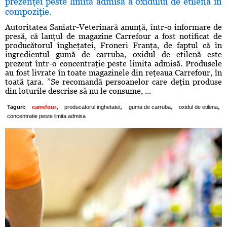
prezenţei peste limita admisă a oxidului de etilenă în
compoziţie.
Autoritatea Saniatr-Veterinară anunţă, într-o informare de
presă, că lanţul de magazine Carrefour a fost notificat de
producătorul îngheţatei, Froneri Franţa, de faptul că în
ingredientul gumă de carruba, oxidul de etilenă este
prezent într-o concentraţie peste limita admisă. Produsele
au fost livrate în toate magazinele din reţeaua Carrefour, în
toată ţara. ”Se recomandă persoanelor care deţin produse
din loturile descrise să nu le consume, ...
,
,
,
,
Taguri:
carrefour
producatorul inghetatei
guma de carruba
oxidul de etilena
concentratie peste limita admisa