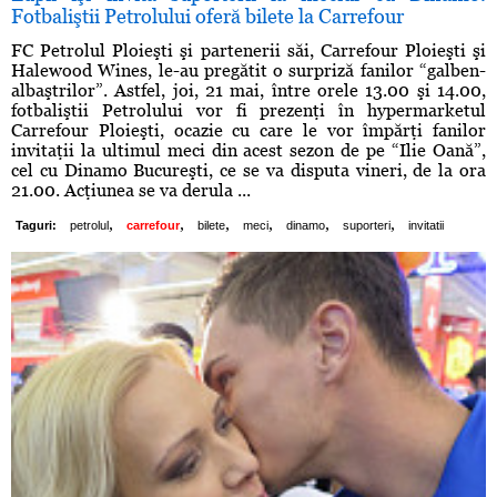
Fotbaliştii Petrolului oferă bilete la Carrefour
FC Petrolul Ploieşti şi partenerii săi, Carrefour Ploieşti şi
Halewood Wines, le-au pregătit o surpriză fanilor “galben-
albaştrilor”. Astfel, joi, 21 mai, între orele 13.00 şi 14.00,
fotbaliştii Petrolului vor fi prezenţi în hypermarketul
Carrefour Ploieşti, ocazie cu care le vor împărţi fanilor
invitaţii la ultimul meci din acest sezon de pe “Ilie Oană”,
cel cu Dinamo Bucureşti, ce se va disputa vineri, de la ora
21.00. Acţiunea se va derula ...
,
,
,
,
,
,
Taguri:
petrolul
carrefour
bilete
meci
dinamo
suporteri
invitatii