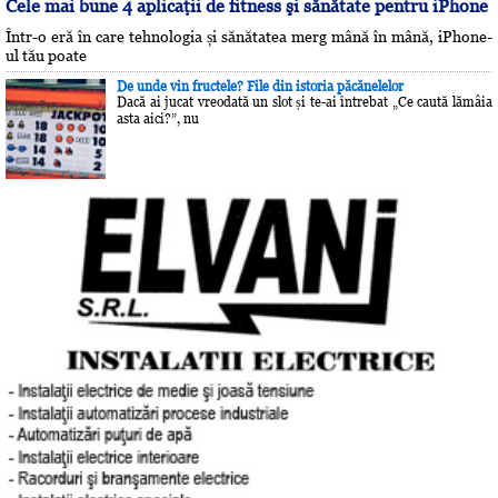
Cele mai bune 4 aplicaţii de fitness şi sănătate pentru iPhone
Într-o eră în care tehnologia și sănătatea merg mână în mână, iPhone-
ul tău poate
De unde vin fructele? File din istoria păcănelelor
Dacă ai jucat vreodată un slot și te-ai întrebat „Ce caută lămâia
asta aici?”, nu