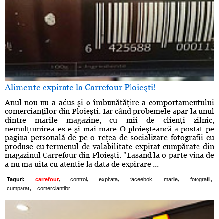
Alimente expirate la Carrefour Ploieşti!
Anul nou nu a adus şi o îmbunătăţire a comportamentului
comercianţilor din Ploieşti. Iar când probemele apar la unul
dintre marile magazine, cu mii de clienţi zilnic,
nemulţumirea este şi mai mare O ploieşteancă a postat pe
pagina personală de pe o reţea de socializare fotografii cu
produse cu termenul de valabilitate expirat cumpărate din
magazinul Carrefour din Ploieşti. "Lasand la o parte vina de
a nu ma uita cu atentie la data de expirare ...
,
,
,
,
,
,
Taguri:
carrefour
control
expirata
faceebok
marile
fotografii
,
cumparat
comerciantilor