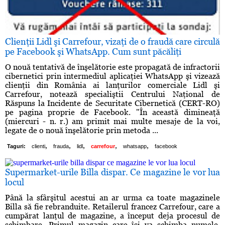
Clienţii Lidl şi Carrefour, vizaţi de o fraudă care circulă
pe Facebook şi WhatsApp. Cum sunt păcăliţi
O nouă tentativă de înşelătorie este propagată de infractorii
cibernetici prin intermediul aplicaţiei WhatsApp şi vizează
clienţii din România ai lanţurilor comerciale Lidl şi
Carrefour, notează specialiştii Centrului Naţional de
Răspuns la Incidente de Securitate Cibernetică (CERT-RO)
pe pagina proprie de Facebook. "În această dimineaţă
(miercuri - n. r.) am primit mai multe mesaje de la voi,
legate de o nouă înşelătorie prin metoda ...
,
,
,
,
,
Taguri:
clienti
frauda
lidl
carrefour
whatsapp
facebook
Supermarket-urile Billa dispar. Ce magazine le vor lua
locul
Până la sfârşitul acestui an ar urma ca toate magazinele
Billa să fie rebranduite. Retailerul francez Carrefour, care a
cumpărat lanţul de magazine, a început deja procesul de
schimbare. Primul magazin care îşi va schimba numele,