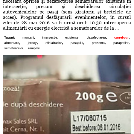
necesară oprirea şi dezafectarea semafoarelor existente în
intersecţie, precum şi deschiderea circulaţiei
autovehiculelor pe pasaj (sens giratoriu şi bretelele de
acces). Programul desfăşurării evenimentelor, în cursul
zilei de 28 mai 2016 va fi următorul: 10.30 întreruperea
alimentării cu energie electrică a semafoarelor de la ...
,
,
,
,
,
Taguri:
montarii
intersectie
existente
dezafectarea
carrefour
,
,
,
,
,
,
alimentare
jersey
oficialitatilor
pasajului
prezenta
parapetilor
,
semafoarelor
rampele