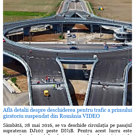
Află detalii despre deschiderea pentru trafic a primului
giratoriu suspendat din România VIDEO
Sâmbătă, 28 mai 2016, se va deschide circulaţia pe pasajul
suprateran DJ102 peste DN1B. Pentru acest lucru este