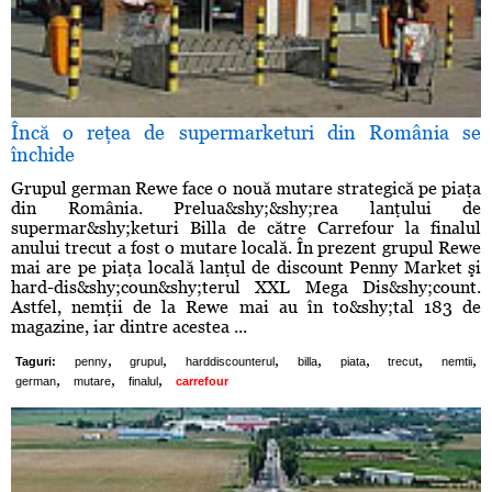
Încă o reţea de supermarketuri din România se
închide
Grupul german Rewe face o nouă mutare strategică pe piaţa
din România. Prelua&shy;&shy;rea lanţului de
supermar&shy;keturi Billa de către Carrefour la finalul
anului trecut a fost o mutare locală. În prezent grupul Rewe
mai are pe piaţa locală lanţul de discount Penny Market şi
hard-dis&shy;coun&shy;terul XXL Mega Dis&shy;count.
Astfel, nemţii de la Rewe mai au în to&shy;tal 183 de
magazine, iar dintre acestea ...
,
,
,
,
,
,
,
Taguri:
penny
grupul
harddiscounterul
billa
piata
trecut
nemtii
,
,
,
german
mutare
finalul
carrefour