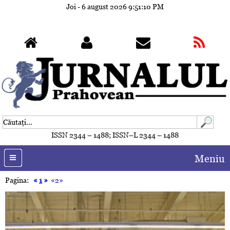
Joi - 6 august 2026
9:51:13 PM
ISSN 2344 – 1488; ISSN–L 2344 – 1488
Meniu
Pagina:
«
1
»
«2»