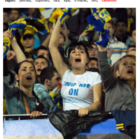
Taguri:
petrolul
suporteri
fani
lupii
8 martie
flori
carrefour