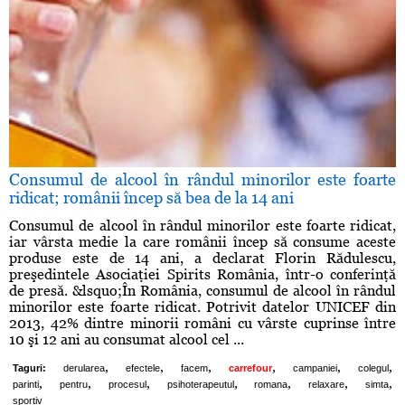
Consumul de alcool în rândul minorilor este foarte
ridicat; românii încep să bea de la 14 ani
Consumul de alcool în rândul minorilor este foarte ridicat,
iar vârsta medie la care românii încep să consume aceste
produse este de 14 ani, a declarat Florin Rădulescu,
preşedintele Asociaţiei Spirits România, într-o conferinţă
de presă. &lsquo;În România, consumul de alcool în rândul
minorilor este foarte ridicat. Potrivit datelor UNICEF din
2013, 42% dintre minorii români cu vârste cuprinse între
10 şi 12 ani au consumat alcool cel ...
,
,
,
,
,
,
Taguri:
derularea
efectele
facem
carrefour
campaniei
colegul
,
,
,
,
,
,
,
parinti
pentru
procesul
psihoterapeutul
romana
relaxare
simta
sportiv