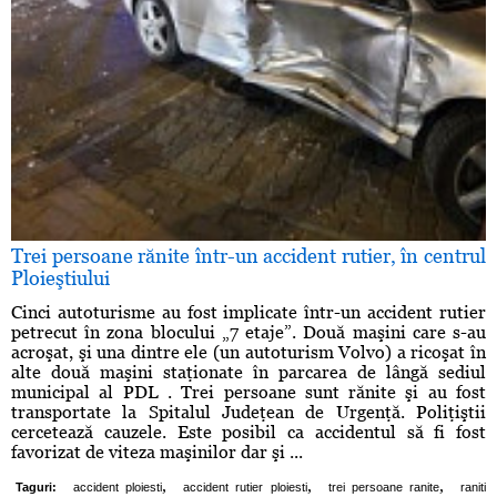
Trei persoane rănite într-un accident rutier, în centrul
Ploieştiului
Cinci autoturisme au fost implicate într-un accident rutier
petrecut în zona blocului „7 etaje”. Două maşini care s-au
acroşat, şi una dintre ele (un autoturism Volvo) a ricoşat în
alte două maşini staţionate în parcarea de lângă sediul
municipal al PDL . Trei persoane sunt rănite şi au fost
transportate la Spitalul Judeţean de Urgenţă. Poliţiştii
cercetează cauzele. Este posibil ca accidentul să fi fost
favorizat de viteza maşinilor dar şi ...
,
,
,
Taguri:
accident ploiesti
accident rutier ploiesti
trei persoane ranite
raniti