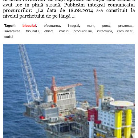
avut loc în plină stradă. Publicăm integral comunicatul
procurorilor: „La data de 18.08.2014 s-a constituit la
nivelul parchetului de pe lângă ...
,
,
,
,
,
,
Taguri:
blocului
efectuarea
integral
murit
penal
prezentat
,
,
,
,
,
,
,
savarsirea
tribunalul
obiect
lovituri
procurorului
infractiunii
comunicat
cutitul