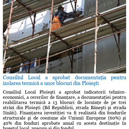
Consiliul Local a aprobat documentaţia pentru
izolarea termică a unor blocuri din Ploieşti
Consiliul Local Ploieşti a aprobat indicatorii tehnico-
economici, a cererilor de finanţare, a documentaţiei pentru
reabilitarea termică a 13 blocuri de locuinţe de pe trei
străzi din Ploieşti (Bd Republicii, strada Băneşti şi strada
Sinăii). Finanţarea investiţiei va fi realizată din fondurile
structurale şi de coeziune ale Uniunii Europene (60%) şi
40% din fonduri aprobate anual cu acesta destinaţie în
bugetul local, precum şi din fondul ...