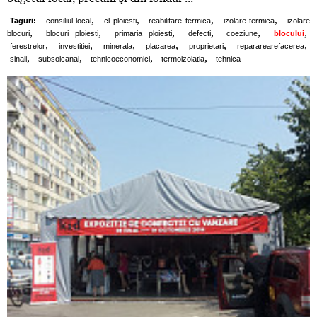
,
,
,
,
Taguri:
consiliul local
cl ploiesti
reabilitare termica
izolare termica
izolare
,
,
,
,
,
,
blocuri
blocuri ploiesti
primaria ploiesti
defecti
coeziune
blocului
,
,
,
,
,
,
ferestrelor
investitiei
minerala
placarea
proprietari
repararearefacerea
,
,
,
,
sinaii
subsolcanal
tehnicoeconomici
termoizolatia
tehnica