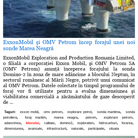
ExxonMobil şi OMV Petrom încep forajul unei noi
sonde Marea Neagră
ExxonMobil Exploration and Production Romania Limited,
o filială a corporaţiei Exxon Mobil, şi OMV Petrom SA
(OMV Petrom) anunţă începerea forajului la sonda
Domino-2 în zona de mare adâncime a blocului Neptun, în
sectorul românesc al Mării Negre, potrivit unui comunicat
al OMV Petrom. Datele colectate în timpul programului de
foraj vor fi utilizate pentru a evalua dimensiunea şi
viabilitatea comercială a zăcământului de gaze descoperit
de ...
,
,
,
,
Taguri:
exxon mobil
omv petrom
explorare petrol
sonda maritima
sonda
,
,
,
,
,
petroliera
foraj maritim
marea neagra
petrom
explorare petrom
,
,
,
,
,
,
,
adancimea
blocului
calitate
domino2
exploration
hidrocarburi
forarea
,
,
,
,
,
dimensiunea
avansate
infrastructurii
naturale
participatie
situata