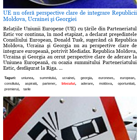
UE nu oferă perspective clare de integrare Republicii
Moldova, Ucrainei şi Georgiei
Relaţiile Uniunii Europene (UE) cu ţările din Parteneriatul
Estic vor continua, în mod etapizat, a declarat preşedintele
Consiliului European, Donald Tusk, sugerând că Republica
Moldova, Ucraina şi Georgia nu au perspective clare de
integrare europeană, potrivit Mediafax. Republica Moldova,
Ucraina şi Georgia au cerut perspective clare de aderare la
Uniunea Europeană, cu ocazia summitului Parteneriatului
Estic, desfăşurat la Riga. ...
,
,
,
,
,
,
Taguri:
uniunea
summitului
ucrainei
georgia
euronews
european
,
,
,
,
,
,
,
consiliului
aspiratii
partener
blocului
aderare
moldova
oportunitati
,
premierul
tarile