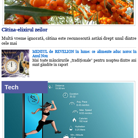
Cătina-elixirul zeilor
Multă vreme ignorată, cătina este recunoscută astăzi drept unul dintre
cele mai
MENIUL de REVELION în lume: ce alimente aduc noroc în
Anul Nou
Mai toate mâncărurile „tradiţionale” pentru noaptea dintre ani
sunt gândite în raport
Tech