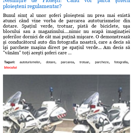
Nesimţire de Ploieşti! Când vor parca şoferii
ploieşteni regulamentar?
Bunul simţ al unor şoferi ploieşteni nu prea mai există
atunci când vine vorba de parcarea autoturismelor din
dotare. Spaţiul verde, trotuar, pistă de biciclete, uşa
blocului sau a magazinului....nimic nu scapă imaginaţiei
şoferilor dornici de cât mai puţină mişcare. O demonstrează
şi conducătorul auto din fotografia noastră, care a decis să
îşi parcheze maşina direct pe spaţiul verde... Am decis să
"vânăm" toţi aceşti şoferi care ...
,
,
,
,
,
,
Taguri:
autoturismelor
dotare
parcarea
trotuar
parcheze
fotografia
blocului