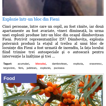
Explozie într-un bloc din Fieni
Cinci persoane, între care un copil, au fost rănite, iar două
apartamente au fost avariate, vineri dimineaţă, în urma
unei explozii produse într-un bloc din oraşul dâmboviţean
Fieni. Potrivit reprezentanţilor ISU Dâmboviţa, explozia
puternică produsă la etajul al treilea al unui bloc de
locuinţe din Fieni a fost urmată de incendiu, la faţa locului
fiind trimise trei autospeciale şi o autoscară pentru
intervenţie la înălţime şi trei ...
,
,
,
,
,
Taguri:
acumulari
blocului
dambovitean
explozia
orasenesc
,
,
,
,
targoviste
fieni
judetean
exploziei
pucioasa
Food