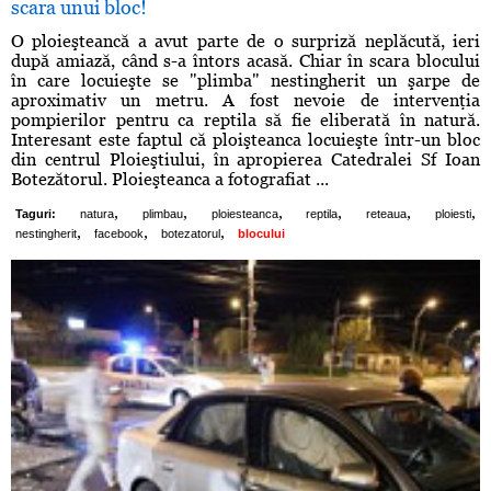
scara unui bloc!
O ploieşteancă a avut parte de o surpriză neplăcută, ieri
după amiază, când s-a întors acasă. Chiar în scara blocului
în care locuieşte se "plimba" nestingherit un şarpe de
aproximativ un metru. A fost nevoie de intervenţia
pompierilor pentru ca reptila să fie eliberată în natură.
Interesant este faptul că ploişteanca locuieşte într-un bloc
din centrul Ploieştiului, în apropierea Catedralei Sf Ioan
Botezătorul. Ploieşteanca a fotografiat ...
,
,
,
,
,
,
Taguri:
natura
plimbau
ploiesteanca
reptila
reteaua
ploiesti
,
,
,
nestingherit
facebook
botezatorul
blocului