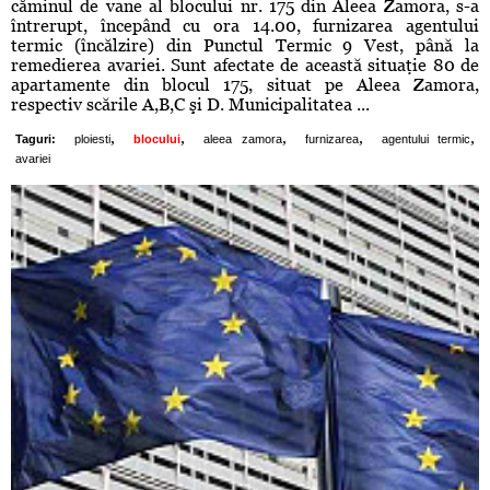
căminul de vane al blocului nr. 175 din Aleea Zamora, s-a
întrerupt, începând cu ora 14.00, furnizarea agentului
termic (încălzire) din Punctul Termic 9 Vest, până la
remedierea avariei. Sunt afectate de această situaţie 80 de
apartamente din blocul 175, situat pe Aleea Zamora,
respectiv scările A,B,C şi D. Municipalitatea ...
,
,
,
,
,
Taguri:
ploiesti
blocului
aleea zamora
furnizarea
agentului termic
avariei