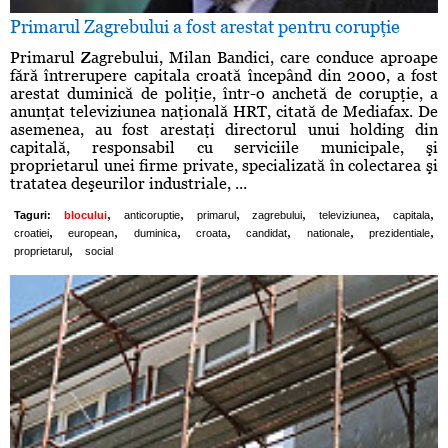
Primarul Zagrebului a fost arestat pentru corupţie
Primarul Zagrebului, Milan Bandici, care conduce aproape
fără întrerupere capitala croată începând din 2000, a fost
arestat duminică de poliţie, într-o anchetă de corupţie, a
anunţat televiziunea naţională HRT, citată de Mediafax. De
asemenea, au fost arestaţi directorul unui holding din
capitală, responsabil cu serviciile municipale, şi
proprietarul unei firme private, specializată în colectarea şi
tratatea deşeurilor industriale, ...
,
,
,
,
,
,
Taguri:
blocului
anticoruptie
primarul
zagrebului
televiziunea
capitala
,
,
,
,
,
,
,
croatiei
european
duminica
croata
candidat
nationale
prezidentiale
,
proprietarul
social