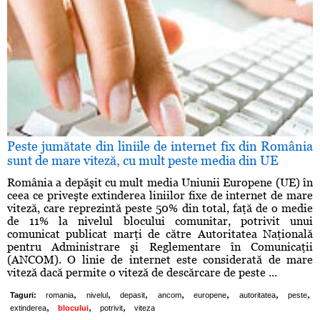
Peste jumătate din liniile de internet fix din România
sunt de mare viteză, cu mult peste media din UE
România a depăşit cu mult media Uniunii Europene (UE) în
ceea ce priveşte extinderea liniilor fixe de internet de mare
viteză, care reprezintă peste 50% din total, faţă de o medie
de 11% la nivelul blocului comunitar, potrivit unui
comunicat publicat marţi de către Autoritatea Naţională
pentru Administrare şi Reglementare în Comunicaţii
(ANCOM). O linie de internet este considerată de mare
viteză dacă permite o viteză de descărcare de peste ...
,
,
,
,
,
,
,
Taguri:
romania
nivelul
depasit
ancom
europene
autoritatea
peste
,
,
,
extinderea
blocului
potrivit
viteza