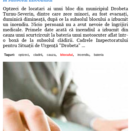
Optzeci de locatari ai unui bloc din municipiul Drobeta
Turnu-Severin, dintre care zece minori, au fost evacuaţi,
duminică dimineaţă, după ce la subsolul blocului a izbucnit
un incendiu. Nicio persoană nu a avut nevoie de îngrijiri
medicale. Primele date arată că incendiul a izbucnit din
cauza unui scurtcircuit la bateria unui motoscuter aflat într-
o boxă de la subsolul clădirii. Cadrele Inspectoratului
pentru Situaţii de Urgenţă "Drobeta" ...
,
,
,
,
,
Taguri:
optzeci
cladirii
cauza
blocului
incendiu
bateria