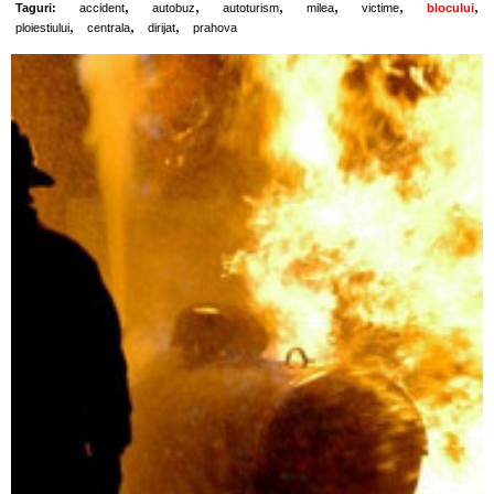
,
,
,
,
,
,
Taguri:
accident
autobuz
autoturism
milea
victime
blocului
,
,
,
ploiestiului
centrala
dirijat
prahova