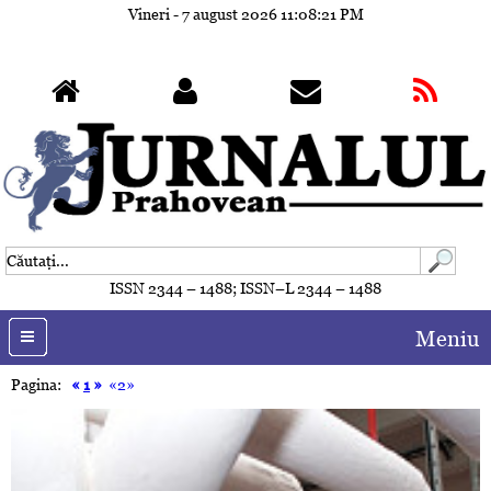
Vineri - 7 august 2026
11:08:24 PM
ISSN 2344 – 1488; ISSN–L 2344 – 1488
Meniu
Pagina:
«
1
»
«2»