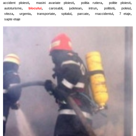
,
,
,
,
accident ploiesti
masini avariate ploiesti
politia rutiera
politie ploiesti
,
,
,
,
,
,
,
autoturisme
blocului
carosabil
judetean
intrun
politistii
poleiul
,
,
,
,
,
,
,
viteza
urgenta
transportate
spitalul
parcate
rnaccidentul
7 etaje
sapte etaje