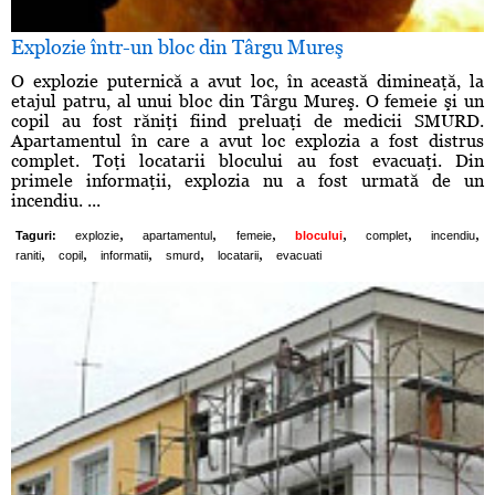
Explozie într-un bloc din Târgu Mureş
O explozie puternică a avut loc, în această dimineaţă, la
etajul patru, al unui bloc din Târgu Mureş. O femeie şi un
copil au fost răniţi fiind preluaţi de medicii SMURD.
Apartamentul în care a avut loc explozia a fost distrus
complet. Toţi locatarii blocului au fost evacuaţi. Din
primele informaţii, explozia nu a fost urmată de un
incendiu. ...
,
,
,
,
,
,
Taguri:
explozie
apartamentul
femeie
blocului
complet
incendiu
,
,
,
,
,
raniti
copil
informatii
smurd
locatarii
evacuati