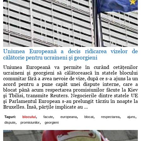
Uniunea Europeană a decis ridicarea vizelor de
călătorie pentru ucraineni şi georgieni
Uniunea Europeană va permite în curând cetăţenilor
ucraineni şi georgieni să călătorească în statele blocului
comunitar fără a avea nevoie de vize, după ce s-a ajuns la un
acord pentru a pune capăt unei dispute interne, care a
blocat până acum respectarea promisiunilor făcute la Kiev
şi Tbilisi, transmite Reuters. Negocierile dintre statele UE
şi Parlamentul European s-au prelungit târziu în noapte la
Bruxelles. Însă, părţile implicate au ...
,
,
,
,
,
,
Taguri:
blocului
facute
europeana
blocat
respectarea
ajuns
,
,
dispute
promisiunilor
georgieni