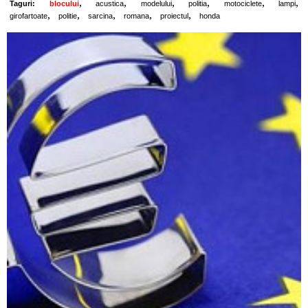
,
,
,
,
,
,
Taguri:
blocului
acustica
modelului
politia
motociclete
lampi
,
,
,
,
,
girofartoate
politie
sarcina
romana
proiectul
honda