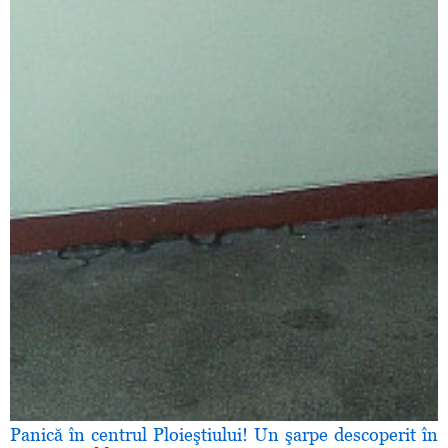
Panică în centrul Ploieştiului! Un şarpe descoperit în