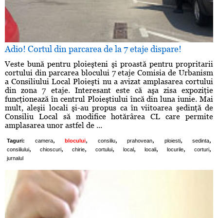
Adio! Cortul din parcarea de la 7 etaje dispare!
Veste bună pentru ploieşteni şi proastă pentru propritarii
cortului din parcarea blocului 7 etaje Comisia de Urbanism
a Consiliului Local Ploieşti nu a avizat amplasarea cortului
din zona 7 etaje. Interesant este că aşa zisa expoziţie
funcţionează în centrul Ploieştiului încă din luna iunie. Mai
mult, aleşii locali şi-au propus ca în viitoarea şedinţă de
Consiliu Local să modifice hotărârea CL care permite
amplasarea unor astfel de ...
,
,
,
,
,
,
Taguri:
camera
blocului
consiliu
prahovean
ploiesti
sedinta
,
,
,
,
,
,
,
,
consiliului
chioscuri
chirie
cortului
local
locali
locurile
corturi
jurnalul