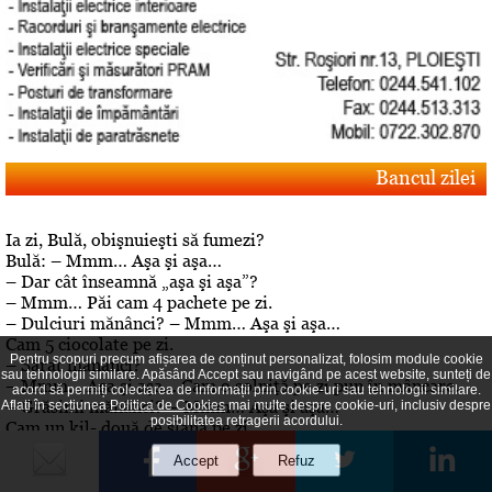
Bancul zilei
Ia zi, Bulă, obişnuieşti să fumezi?
Bulă: – Mmm… Aşa şi aşa…
– Dar cât înseamnă „aşa şi aşa”?
– Mmm… Păi cam 4 pachete pe zi.
– Dulciuri mănânci? – Mmm… Aşa şi aşa…
Cam 5 ciocolate pe zi.
Pentru scopuri precum afișarea de conținut personalizat, folosim module cookie
– Sărat mănânci?
sau tehnologii similare. Apăsând Accept sau navigând pe acest website, sunteți de
– Mmm… Aşa şi aşa… Cam o solniţă pe zi pun în mâncare.
acord să permiți colectarea de informații prin cookie-uri sau tehnologii similare.
– Grăsimi mănânci? – Mmm… Aşa şi aşa…
Aflați în secțiunea
Politica de Cookies
mai multe despre cookie-uri, inclusiv despre
posibilitatea retragerii acordului.
Cam un kil- două de slană pe zi…
– Prăjit mănânci?
– Mmm… Aşa şi aşa… Pe zi… Cam câte o omletă de 4 ouă şi
cartofi prăjiţi, asezonaţi cu cârnaţi