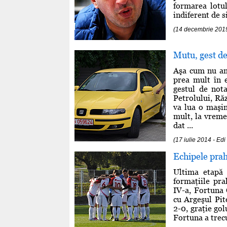
formarea lotul
indiferent de s
(14 decembrie 201
Mutu, gest de
Aşa cum nu am
prea mult în e
gestul de not
Petrolului, Ră
va lua o maşi
mult, la vreme
dat ...
(17 iulie 2014 - 
Echipele prah
Ultima etapă 
formaţiile pra
IV-a, Fortuna 
cu Argeşul Pit
2-0, graţie gol
Fortuna a trecu