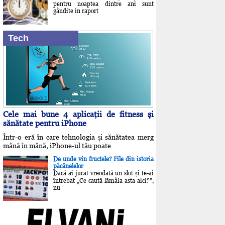
pentru noaptea dintre ani sunt
gândite în raport
Tech
Cele mai bune 4 aplicaţii de fitness şi
sănătate pentru iPhone
Într-o eră în care tehnologia și sănătatea merg
mână în mână, iPhone-ul tău poate
De unde vin fructele? File din istoria
păcănelelor
Dacă ai jucat vreodată un slot și te-ai
întrebat „Ce caută lămâia asta aici?”,
nu