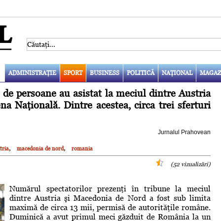
ADMINISTRAŢIE
SPORT
BUSINESS
POLITICĂ
NAŢIONAL
MAGAZ
de persoane au asistat la meciul dintre Austria
 Naţională. Dintre acestea, circa trei sferturi
Jurnalul Prahovean
,
,
tria
macedonia de nord
romania
(52 vizualizări)
Numărul spectatorilor prezenţi în tribune la meciul
dintre Austria şi Macedonia de Nord a fost sub limita
maximă de circa 13 mii, permisă de autorităţile române.
Duminică a avut primul meci găzduit de România la un