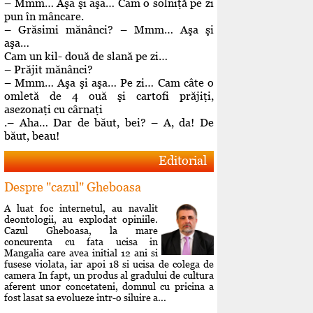
– Mmm… Aşa şi aşa… Cam o solniţă pe zi
pun în mâncare.
– Grăsimi mănânci? – Mmm… Aşa şi
aşa…
Cam un kil- două de slană pe zi…
– Prăjit mănânci?
– Mmm… Aşa şi aşa… Pe zi… Cam câte o
omletă de 4 ouă şi cartofi prăjiţi,
asezonaţi cu cârnaţi
.– Aha… Dar de băut, bei? – A, da! De
băut, beau!
Editorial
Despre "cazul" Gheboasa
A luat foc internetul, au navalit
deontologii, au explodat opiniile.
Cazul Gheboasa, la mare
concurenta cu fata ucisa in
Mangalia care avea initial 12 ani si
fusese violata, iar apoi 18 si ucisa de colega de
camera In fapt, un produs al gradului de cultura
aferent unor concetateni, domnul cu pricina a
fost lasat sa evolueze intr-o siluire a...