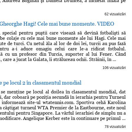
 Andreea Boghian şi Daniela Druncea, a încheiat finala pe
62 vizualizări
, Gheorghe Hagi! Cele mai bune momente. VIDEO
n special pentru puştii care visează să devină fotbalişti să
be colaje cu cele mai bune momente ale lui Hagi. Cele mai
te de turci. Cu netul ăla al lor de doi lei, turcii au pus fază
ntru a-i aduce omagiu celui care le-a ridicat fotbalul.
ă cu un profesor din Turcia, suporter al lui Fener. Când
care a jucat la Galata, îi străluceau ochii. Străinii, în ...
106 vizualizări
 pe locul 2 în clasamentul mondial
se menţine pe locul al doilea în clasamentul mondial, dat
ni, dar coboară pe poziţia secundă în ierarhia pentru Turneul
 informează site-ul wtatennis.com. Sportiva cehă Karolina
 a câştigat turneul WTA Premier de la Eastbourne, este noul
mentului pentru Singapore. La vârful ierarhiei de simplu nu a
modificare. Angelique Kerber este în continuare pe primul ...
78 vizualizări