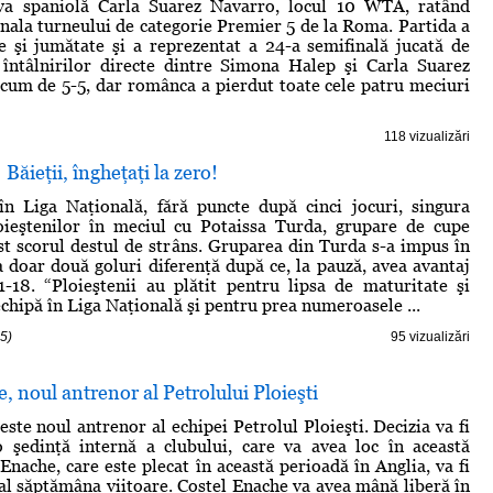
iva spaniolă Carla Suarez Navarro, locul 10 WTA, ratând
finala turneului de categorie Premier 5 de la Roma. Partida a
 şi jumătate şi a reprezentat a 24-a semifinală jucată de
 întâlnirilor directe dintre Simona Halep şi Carla Suarez
cum de 5-5, dar românca a pierdut toate cele patru meciuri
118 vizualizări
Băieţii, îngheţaţi la zero!
în Liga Naţională, fără puncte după cinci jocuri, singura
loieştenilor în meciul cu Potaissa Turda, grupare de cupe
st scorul destul de strâns. Gruparea din Turda s-a impus în
a doar două goluri diferenţă după ce, la pauză, avea avantaj
1-18. “Ploieştenii au plătit pentru lipsa de maturitate şi
echipă în Liga Naţională şi pentru prea numeroasele ...
5)
95 vizualizări
, noul antrenor al Petrolului Ploieşti
ste noul antrenor al echipei Petrolul Ploieşti. Decizia va fi
o şedinţă internă a clubului, care va avea loc în această
Enache, care este plecat în această perioadă în Anglia, va fi
ial săptămâna viitoare. Costel Enache va avea mână liberă în