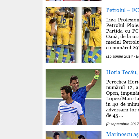
Petrolul – FC
Liga Profesion
Petrolul Ploie
Partida cu FC
Oană, de la ora
meciul Petrolu
cu numărul 29! 
(15 aprilie 2014 
Horia Tecău,
Perechea Hori
numărul 12, a
Open, impunând
Lopez/Marc Lop
în 40 de minut
adversarii lor
de 45 ...
(8 septembrie 2017
Marinescu aşt