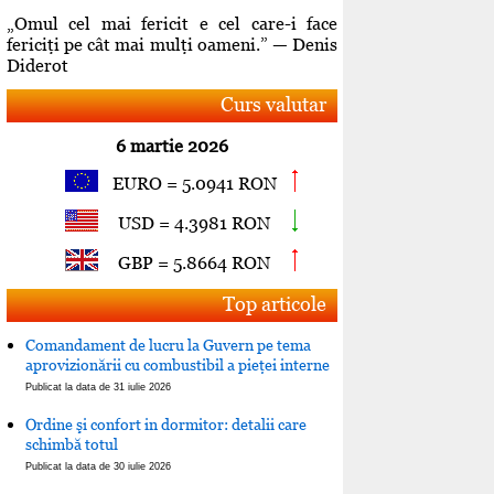
„Omul cel mai fericit e cel care-i face
fericiţi pe cât mai mulţi oameni.” — Denis
Diderot
Curs valutar
6 martie 2026
EURO = 5.0941 RON
USD = 4.3981 RON
GBP = 5.8664 RON
Top articole
Comandament de lucru la Guvern pe tema
aprovizionării cu combustibil a pieţei interne
Publicat la data de 31 iulie 2026
Ordine şi confort in dormitor: detalii care
schimbă totul
Publicat la data de 30 iulie 2026