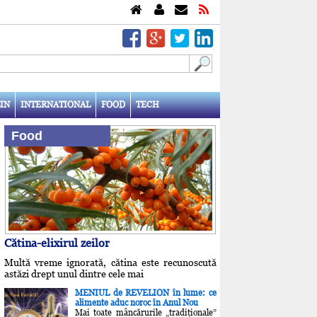
IN
INTERNATIONAL
FOOD
TECH
Food
Cătina-elixirul zeilor
Multă vreme ignorată, cătina este recunoscută
astăzi drept unul dintre cele mai
MENIUL de REVELION în lume: ce
alimente aduc noroc în Anul Nou
Mai toate mâncărurile „tradiţionale”