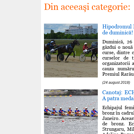
Din aceeaşi categorie:
Hipodromul P
de duminică!
Duminică, 26 
găzdui o nouă 
curse, dintre 
curselor de 
organizatorii 
cauza numărul
Premiul Rarău s
(24 august 2018)
Canotaj: E
A patra meda
Echipajul fem
bronz în cadrul
Janeiro. Aceas
de bronz. Ec
Strungaru, Mi