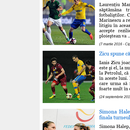
Laurenţiu Mari
săptămâna tr
fotbaliştilor.
Marinescu a re
litigiu în ace
accepte rezil
ploieştean va ..
(7 martie 2016 - C
Zicu spune că 
Ianis Zicu joa
este şi el, la 
la Petrolul, c
în aceste luni
care urma să 
foarte mult în 
(24 septembrie 20
Simona Halep
finala turneu
Simona Halep, 