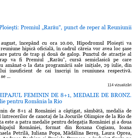
loieşti: Premiul „Rarău”, punct de reper al Reuniunii
august, începând cu ora 10.00, Hipodromul Ploieşti va
reuniune hipică oficială, în cadrul căreia vor avea loc şase
care patru de trap şi două de galop. Punctul de atracţie al
trap va fi Premiul „Rarău”, cursă semiclasică pe care
au amânat-o la data programării sale iniţiale, 29 iulie, din
ui insuficient de cai înscrişi în reuniunea respectivă.
e ...
114 vizualizări
CHIPAJUL FEMININ DE 8+1, MEDALIE DE BRONZ.
lie pentru România la Rio
inin de 8+1 al României a câştigat, sâmbătă, medalia de
 întrecerilor de canotaj de la Jocurile Olimpice de la Rio de
ta este a patra medalie pentru delegaţia României şi a doua
hipajul României, format din Roxana Cogianu, Ioana
haela Petrilă, Iuliana Popa, Mădălina Bereş, Laura Oprea,