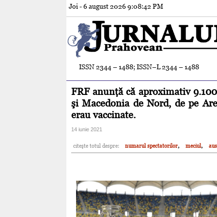
Joi - 6 august 2026
9:08:44 PM
ISSN 2344 – 1488; ISSN–L 2344 – 1488
FRF anunţă că aproximativ 9.100 
şi Macedonia de Nord, de pe Arena
erau vaccinate.
14 iunie 2021
,
,
citeşte totul despre:
numarul spectatorilor
meciul
aus