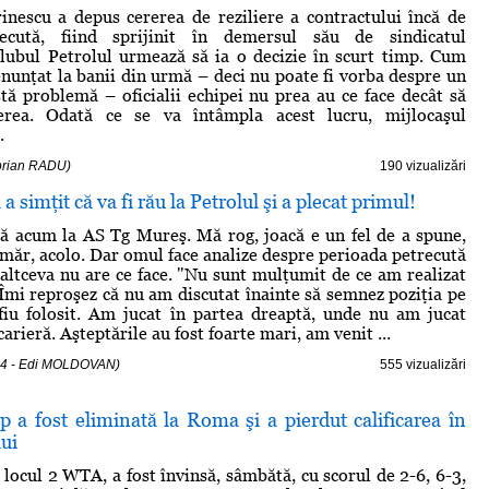
nescu a depus cererea de reziliere a contractului încă de
ecută, fiind sprijinit în demersul său de sindicatul
 Clubul Petrolul urmează să ia o decizie în scurt timp. Cum
nunţat la banii din urmă – deci nu poate fi vorba despre un
astă problemă – oficialii echipei nu prea au ce face decât să
ierea. Odată ce se va întâmpla acest lucru, mijlocaşul
.
iprian RADU)
190 vizualizări
a simţit că va fi rău la Petrolul şi a plecat primul!
că acum la AS Tg Mureş. Mă rog, joacă e un fel de a spune,
număr, acolo. Dar omul face analize despre perioada petrecută
ă altceva nu are ce face. "Nu sunt mulţumit de ce am realizat
. Îmi reproşez că nu am discutat înainte să semnez poziţia pe
fiu folosit. Am jucat în partea dreaptă, unde nu am jucat
carieră. Aşteptările au fost foarte mari, am venit ...
14 - Edi MOLDOVAN)
555 vizualizări
 a fost eliminată la Roma şi a pierdut calificarea în
lui
locul 2 WTA, a fost învinsă, sâmbătă, cu scorul de 2-6, 6-3,