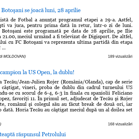
 Botoşani se joacă luni, 28 aprilie
istă de Fotbal a anunţat programul etapei a 29-a. Astfel,
şti va juca, pentru prima dată în retur, într-o zi de luni.
 Botoşani este programată pe data de 28 aprilie, pe Ilie
 21.00, meciul urmând a fi televizat de Digisport. De altfel,
lui cu FC Botoşani va reprezenta ultima partidă din etapa
...
- Edi MOLDOVAN)
189 vizualizări
 campion la US Open, la dublu!
a Tecău/Jean-Julien Rojer (România/Olanda), cap de serie
 câştigat, vineri, proba de dublu din cadrul turneului US
u-se cu scorul de 6-4, 6-3 în finala cu spaniolii Feliciano
ez, favoriţi 11. În primul set, adjudecat de Tecău şi Rojer
e, românul şi colegul său au făcut break de două ori, iar
 o dată. Horia Tecău au câştigat meciul după un al doilea set
)
168 vizualizări
eaptă răspunsul Petrolului