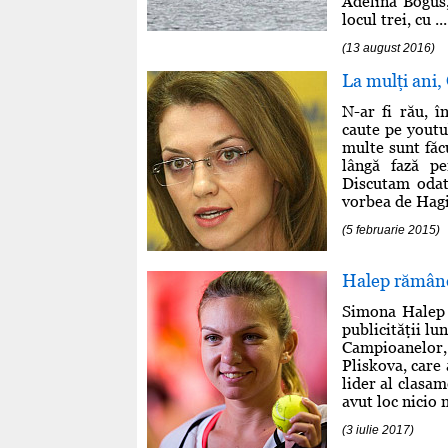
Adelina Bogus,
locul trei, cu ...
(13 august 2016)
La mulţi ani
N-ar fi rău, î
caute pe youtu
multe sunt făcu
lângă fază pe
Discutam odat
vorbea de Hagi, 
(5 februarie 2015)
Halep rămâne
Simona Halep 
publicităţii lu
Campioanelor,
Pliskova, care
lider al clasa
avut loc nicio 
(3 iulie 2017)