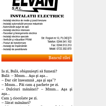
Bancul zilei
Ia zi, Bulă, obişnuieşti să fumezi?
Bulă: – Mmm… Aşa şi aşa…
– Dar cât înseamnă „aşa şi aşa”?
– Mmm… Păi cam 4 pachete pe zi.
– Dulciuri mănânci? – Mmm… Aşa şi
aşa…
Cam 5 ciocolate pe zi.
– Sărat mănânci?