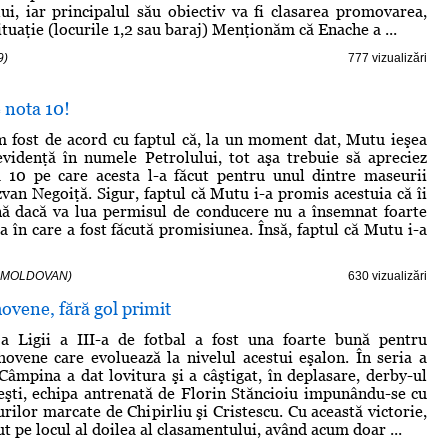
ui, iar principalul său obiectiv va fi clasarea promovarea,
ituaţie (locurile 1,2 sau baraj) Menţionăm că Enache a ...
9)
777 vizualizări
 nota 10!
 fost de acord cu faptul că, la un moment dat, Mutu ieşea
videnţă în numele Petrolului, tot aşa trebuie să apreciez
a 10 pe care acesta l-a făcut pentru unul dintre maseurii
zvan Negoiţă. Sigur, faptul că Mutu i-a promis acestuia că îi
nă dacă va lua permisul de conducere nu a însemnat foarte
a în care a fost făcută promisiunea. Însă, faptul că Mutu i-a
Edi MOLDOVAN)
630 vizualizări
ovene, fără gol primit
a Ligii a III-a de fotbal a fost una foarte bună pentru
hovene care evoluează la nivelul acestui eşalon. În seria a
Câmpina a dat lovitura şi a câştigat, în deplasare, derby-ul
eşti, echipa antrenată de Florin Stăncioiu impunându-se cu
urilor marcate de Chipirliu şi Cristescu. Cu această victorie,
t pe locul al doilea al clasamentului, având acum doar ...