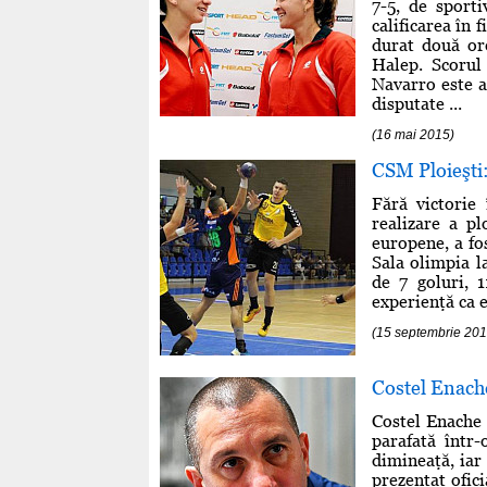
7-5, de sport
calificarea în 
durat două ore
Halep. Scorul
Navarro este a
disputate ...
(16 mai 2015)
CSM Ploieşti: 
Fără victorie 
realizare a p
europene, a fo
Sala olimpia l
de 7 goluri, 1
experienţă ca 
(15 septembrie 201
Costel Enache
Costel Enache e
parafată într-
dimineaţă, iar 
prezentat ofic