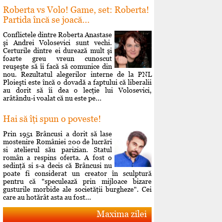
Roberta vs Volo! Game, set: Roberta!
Partida încă se joacă...
Conflictele dintre Roberta Anastase
şi Andrei Volosevici sunt vechi.
Certurile dintre ei durează mult şi
foarte greu vreun cunoscut
reuşeşte să îi facă să comunice din
nou. Rezultatul alegerilor interne de la PNL
Ploieşti este încă o dovadă a faptului că liberalii
au dorit să îi dea o lecţie lui Volosevici,
arâtându-i voalat că nu este pe...
Hai să îţi spun o poveste!
Prin 1951 Brâncusi a dorit să lase
mostenire României 200 de lucrări
si atelierul său parizian. Statul
român a respins oferta. A fost o
sedinţă si s-a decis că Brâncusi nu
poate fi considerat un creator în sculptură
pentru că "speculează prin mijloace bizare
gusturile morbide ale societăţii burgheze". Cei
care au hotărât asta au fost...
Maxima zilei