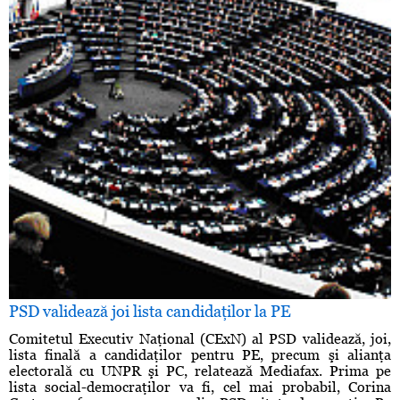
PSD validează joi lista candidaţilor la PE
Comitetul Executiv Naţional (CExN) al PSD validează, joi,
lista finală a candidaţilor pentru PE, precum şi alianţa
electorală cu UNPR şi PC, relatează Mediafax. Prima pe
lista social-democraţilor va fi, cel mai probabil, Corina