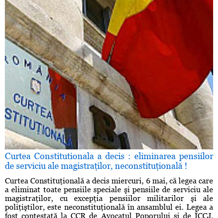
Curtea Constitutionala a decis : eliminarea pensiilor
de serviciu ale magistraţilor, neconstituţională !
Curtea Constituţională a decis miercuri, 6 mai, că legea care
a eliminat toate pensiile speciale şi pensiile de serviciu ale
magistraţilor, cu excepţia pensiilor militarilor şi ale
poliţiştilor, este neconstituţională în ansamblul ei. Legea a
fost contestată la CCR de Avocatul Poporului şi de ÎCCJ.