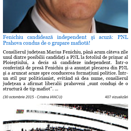
Fenichiu candidează independent şi acuză: PNL
Prahova condus de o grupare mafiotă!
Consilierul judeţean Marius Fenichiu, până acum câteva zile
unul dintre posibilii candidaţi a PNL la fotoliul de primar al
Ploieştiului, a decis să candideze independent. Într-o
conferinţă de presă Fenichiu şi-a anunţat plecarea din PNL
şi a aruncat acuze spre conducerea formaţiuni politice. Într-
un stil pur politicianist, evitând să dea nume, consilierul
judeţean a afirmat liberalii prahoveni „sunt conduşi de o
structură de tip mafiot". ...
(30 octombrie 2015 - Cristina IANCU)
407 vizualizări