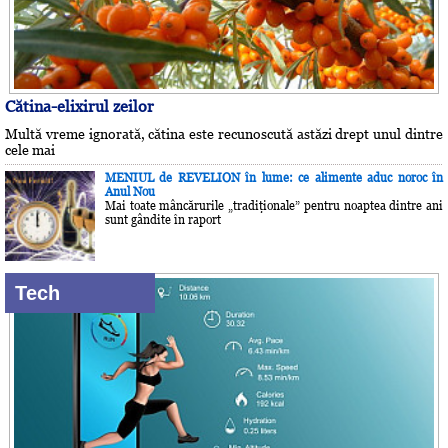
Cătina-elixirul zeilor
Multă vreme ignorată, cătina este recunoscută astăzi drept unul dintre
cele mai
MENIUL de REVELION în lume: ce alimente aduc noroc în
Anul Nou
Mai toate mâncărurile „tradiţionale” pentru noaptea dintre ani
sunt gândite în raport
Tech