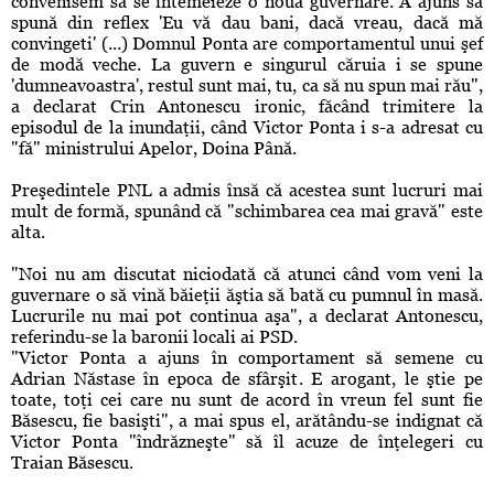
convenisem să se întemeieze o nouă guvernare. A ajuns să
spună din reflex 'Eu vă dau bani, dacă vreau, dacă mă
convingeti' (...) Domnul Ponta are comportamentul unui şef
de modă veche. La guvern e singurul căruia i se spune
'dumneavoastra', restul sunt mai, tu, ca să nu spun mai rău",
a declarat Crin Antonescu ironic, făcând trimitere la
episodul de la inundaţii, când Victor Ponta i s-a adresat cu
"fă" ministrului Apelor, Doina Până.
Preşedintele PNL a admis însă că acestea sunt lucruri mai
mult de formă, spunând că "schimbarea cea mai gravă" este
alta.
"Noi nu am discutat niciodată că atunci când vom veni la
guvernare o să vină băieţii ăştia să bată cu pumnul în masă.
Lucrurile nu mai pot continua aşa", a declarat Antonescu,
referindu-se la baronii locali ai PSD.
"Victor Ponta a ajuns în comportament să semene cu
Adrian Năstase în epoca de sfârşit. E arogant, le ştie pe
toate, toţi cei care nu sunt de acord în vreun fel sunt fie
Băsescu, fie basişti", a mai spus el, arătându-se indignat că
Victor Ponta "îndrăzneşte" să îl acuze de înţelegeri cu
Traian Băsescu.