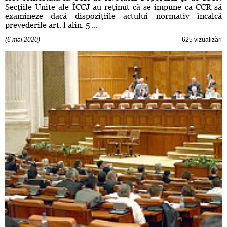
Secţiile Unite ale ÎCCJ au reţinut că se impune ca CCR să
examineze dacă dispoziţiile actului normativ încalcă
prevederile art. l alin. 5 ...
(6 mai 2020)
625 vizualizări