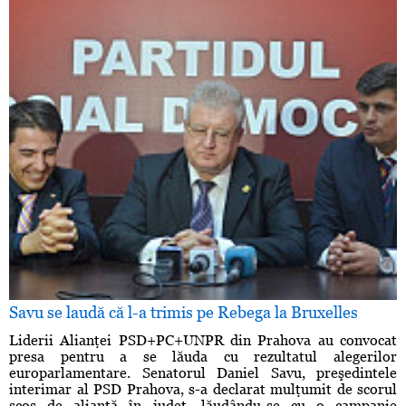
Savu se laudă că l-a trimis pe Rebega la Bruxelles
Liderii Alianţei PSD+PC+UNPR din Prahova au convocat
presa pentru a se lăuda cu rezultatul alegerilor
europarlamentare. Senatorul Daniel Savu, preşedintele
interimar al PSD Prahova, s-a declarat mulţumit de scorul
scos de alianţă în judeţ, lăudându-se cu o campanie