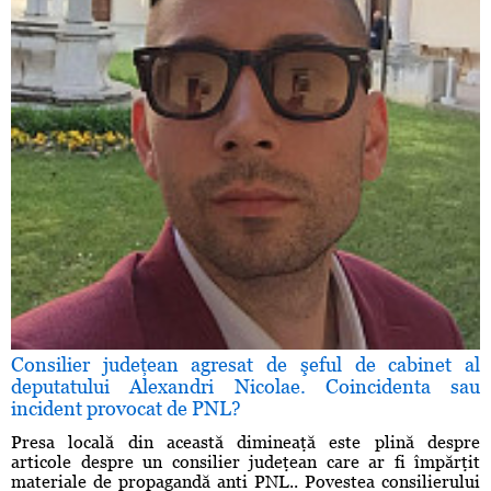
Consilier judeţean agresat de şeful de cabinet al
deputatului Alexandri Nicolae. Coincidenta sau
incident provocat de PNL?
Presa locală din această dimineaţă este plină despre
articole despre un consilier judeţean care ar fi împărţit
materiale de propagandă anti PNL.. Povestea consilierului