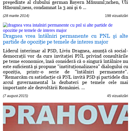
preşedinte al clubului german Bayern M&uuml;nchen, Uli
H&ouml;ness, condamnat la 3 ani şi 6 ...
(28 martie 2014)
198 vizualizări
Dragnea vrea întâlniri permanente cu PNL şi alte
partide de opoziţie pe temele de interes major
Liderul interimar al PSD, Liviu Dragnea, anunţă că social-
democraţii vor da curs invitaţiei PNL privind consultările
pe teme economice, însă consideră că o singură întâlnire nu
este suficientă şi propune "instituţionalizarea" dialogului cu
opoziţia, printr-o serie de "întâlniri permanente".
"Remarcăm cu satisfacţie că PNL invită PSD şi partidele din
arcul guvernamental la dezbateri pe temele cele mai
importante ale dezvoltării României. ...
(7 august 2015)
45 vizualizări