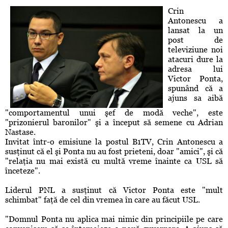
Crin
Antonescu a
lansat la un
post de
televiziune noi
atacuri dure la
adresa lui
Victor Ponta,
spunând că a
ajuns sa aibă
"comportamentul unui şef de modă veche", este
"prizonierul baronilor" şi a început să semene cu Adrian
Nastase.
Invitat într-o emisiune la postul B1TV, Crin Antonescu a
susţinut că el şi Ponta nu au fost prieteni, doar "amici", şi că
"relaţia nu mai există cu multă vreme înainte ca USL să
înceteze".
Liderul PNL a susţinut că Victor Ponta este "mult
schimbat" faţă de cel din vremea în care au făcut USL.
"Domnul Ponta nu aplica mai nimic din principiile pe care