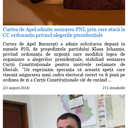
Curtea de Apel admite sesizarea PNL prin care atacă la
CC ordonanţa privind alegerile prezidenţiale
Curtea de Apel Bucureşti a admis solicitarea depusă în
numele PNL de preşedintele partidului Klaus Iohannis,
privind ordonanţa de urgenţă care modifică legea de
organizare a alegerilor prezidenţiale, stabilind sesizarea
Curţii Constituţionale pentru motivele reclamate de
liberali. "Ne exprimăm speranţa că această speţă care
vizează asigurarea unui cadru electoral corect va fi pusă pe
ordinea de zi a Curţii Constituţionale cât de curând ...
(21 august 2014)
271 vizualizări