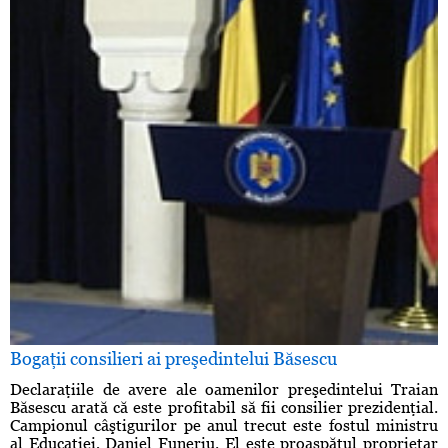
Bogaţii consilieri ai preşedintelui Băsescu
Declaraţiile de avere ale oamenilor preşedintelui Traian
Băsescu arată că este profitabil să fii consilier prezidenţial.
Campionul câştigurilor pe anul trecut este fostul ministru
al Educaţiei, Daniel Funeriu. El este proaspătul proprietar