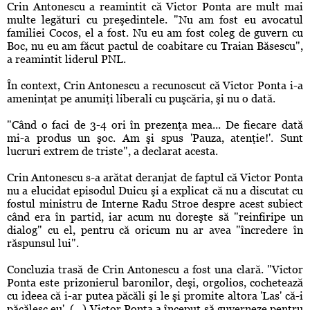
Crin Antonescu a reamintit că Victor Ponta are mult mai
multe legături cu preşedintele. "Nu am fost eu avocatul
familiei Cocos, el a fost. Nu eu am fost coleg de guvern cu
Boc, nu eu am făcut pactul de coabitare cu Traian Băsescu",
a reamintit liderul PNL.
În context, Crin Antonescu a recunoscut că Victor Ponta i-a
ameninţat pe anumiţi liberali cu puşcăria, şi nu o dată.
"Când o faci de 3-4 ori în prezenţa mea... De fiecare dată
mi-a produs un şoc. Am şi spus 'Pauza, atenţie!'. Sunt
lucruri extrem de triste", a declarat acesta.
Crin Antonescu s-a arătat deranjat de faptul că Victor Ponta
nu a elucidat episodul Duicu şi a explicat că nu a discutat cu
fostul ministru de Interne Radu Stroe despre acest subiect
când era în partid, iar acum nu doreşte să "reinfiripe un
dialog" cu el, pentru că oricum nu ar avea "încredere în
răspunsul lui".
Concluzia trasă de Crin Antonescu a fost una clară. "Victor
Ponta este prizonierul baronilor, deşi, orgolios, cochetează
cu ideea că i-ar putea păcăli şi le şi promite altora 'Las' că-i
păcălesc eu'. (...) Victor Ponta a început să guverneze pentru