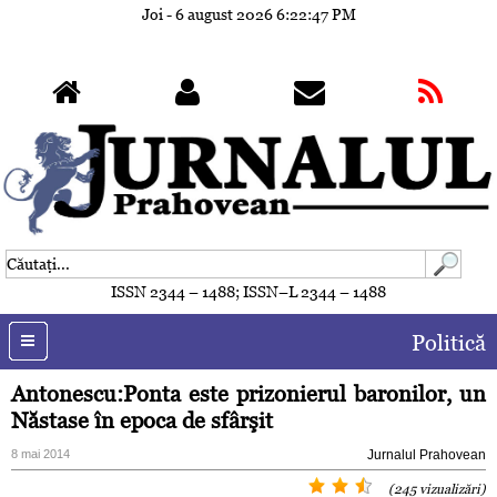
Joi - 6 august 2026
6:22:50 PM
ISSN 2344 – 1488; ISSN–L 2344 – 1488
Politică
Antonescu:Ponta este prizonierul baronilor, un
Năstase în epoca de sfârşit
8 mai 2014
Jurnalul Prahovean
(245 vizualizări)