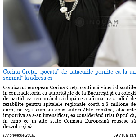
Corina Creţu, „şocată” de „atacurile pornite ca la un
semnal" la adresa ei
Comisarul european Corina Creţu continuă vineri discuţiile
în contradictoriu cu autorităţile de la Bucureşti şi cu colegii
de partid, ea remarcând că după ce a afirmat că studiul de
fezabilite pentru spitalele regionale costă 1,8 milione de
euro, nu 250 cum au spus autorităţile române, atacurile
împotriva sa s-au intensificat, ea considerând trist faptul că,
în timp ce în alte state Comisia Europeană reuşesc să
dezvolte şi să ...
(3 noiembrie 2018)
59 vizualizări