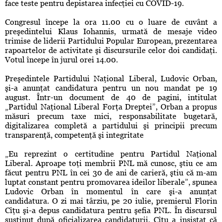
face teste pentru depistarea infecţiei cu COVID-19.
Congresul începe la ora 11.00 cu o luare de cuvânt a
preşedintelui Klaus Iohannis, urmată de mesaje video
trimise de liderii Partidului Popular European, prezentarea
rapoartelor de activitate şi discursurile celor doi candidaţi.
Votul începe în jurul orei 14.00.
Preşedintele Partidului Naţional Liberal, Ludovic Orban,
şi-a anunţat candidatura pentru un nou mandat pe 19
august. Într-un document de 40 de pagini, intitulat
„Partidul Naţional Liberal Forţa Dreptei”, Orban a propus
măsuri precum taxe mici, responsabilitate bugetară,
digitalizarea completă a partidului şi principii precum
transparenţă, competenţă şi integritate
„Eu reprezint o certitudine pentru Partidul Naţional
Liberal. Aproape toţi membrii PNL mă cunosc, ştiu ce am
făcut pentru PNL în cei 30 de ani de carieră, ştiu că m-am
luptat constant pentru promovarea ideilor liberale”, spunea
Ludovic Orban în momentul în care şi-a anunţat
candidatura. O zi mai târziu, pe 20 iulie, premierul Florin
Cîţu şi-a depus candidatura pentru şefia PNL. În discursul
susţinut după oficializarea candidaturii, Cîţu a insistat că