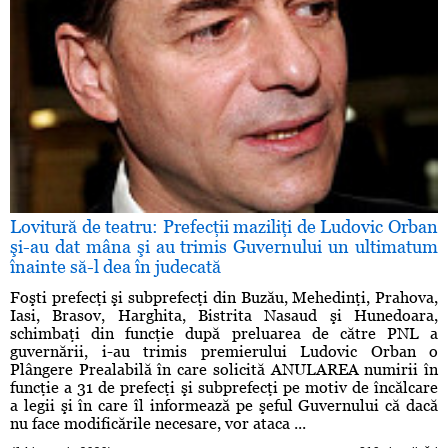
Lovitură de teatru: Prefecţii maziliţi de Ludovic Orban
şi-au dat mâna şi au trimis Guvernului un ultimatum
înainte să-l dea în judecată
Foşti prefecţi şi subprefecţi din Buzău, Mehedinţi, Prahova,
Iasi, Brasov, Harghita, Bistrita Nasaud şi Hunedoara,
schimbaţi din funcţie după preluarea de către PNL a
guvernării, i-au trimis premierului Ludovic Orban o
Plângere Prealabilă în care solicită ANULAREA numirii în
funcţie a 31 de prefecţi şi subprefecţi pe motiv de încălcare
a legii şi în care îl informează pe şeful Guvernului că dacă
nu face modificările necesare, vor ataca ...