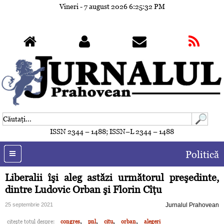
Vineri - 7 august 2026
6:25:35 PM
ISSN 2344 – 1488; ISSN–L 2344 – 1488
Politică
Liberalii îşi aleg astăzi următorul preşedinte,
dintre Ludovic Orban şi Florin Cîţu
25 septembrie 2021
Jurnalul Prahovean
,
,
,
,
citeşte totul despre:
congres
pnl
citu
orban
alegeri