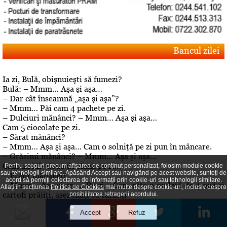
Bancul zilei
Ia zi, Bulă, obişnuieşti să fumezi?
Bulă: – Mmm… Aşa şi aşa…
– Dar cât înseamnă „aşa şi aşa”?
– Mmm… Păi cam 4 pachete pe zi.
– Dulciuri mănânci? – Mmm… Aşa şi aşa…
Cam 5 ciocolate pe zi.
– Sărat mănânci?
– Mmm… Aşa şi aşa… Cam o solniţă pe zi pun în mâncare.
– Grăsimi mănânci? – Mmm… Aşa şi aşa…
Cam un kil- două de slană pe zi…
Pentru scopuri precum afișarea de conținut personalizat, folosim module cookie
sau tehnologii similare. Apăsând Accept sau navigând pe acest website, sunteți de
– Prăjit mănânci?
acord să permiți colectarea de informații prin cookie-uri sau tehnologii similare.
– Mmm… Aşa şi aşa… Pe zi… Cam câte o omletă de 4 ouă şi
Aflați în secțiunea
Politica de Cookies
mai multe despre cookie-uri, inclusiv despre
cartofi prăjiţi, asezonaţi cu cârnaţi
posibilitatea retragerii acordului.
.– Aha… Dar de băut, bei? – A, da! De băut, beau!
Editorial