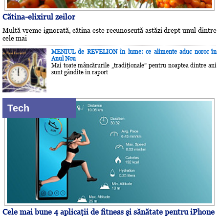
Cătina-elixirul zeilor
Multă vreme ignorată, cătina este recunoscută astăzi drept unul dintre
cele mai
MENIUL de REVELION în lume: ce alimente aduc noroc în
Anul Nou
Mai toate mâncărurile „tradiţionale” pentru noaptea dintre ani
sunt gândite în raport
Tech
Cele mai bune 4 aplicaţii de fitness şi sănătate pentru iPhone