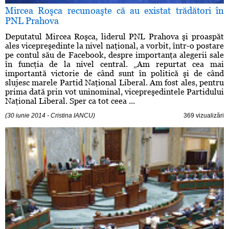
Mircea Roşca recunoaşte că au existat trădători în
PNL Prahova
Deputatul Mircea Roşca, liderul PNL Prahova şi proaspăt
ales vicepreşedinte la nivel naţional, a vorbit, într-o postare
pe contul său de Facebook, despre importanţa alegerii sale
în funcţia de la nivel central. „Am repurtat cea mai
importantă victorie de când sunt în politică şi de când
slujesc marele Partid Naţional Liberal. Am fost ales, pentru
prima dată prin vot uninominal, vicepreşedintele Partidului
Naţional Liberal. Sper ca tot ceea ...
(30 iunie 2014 - Cristina IANCU)
369 vizualizări