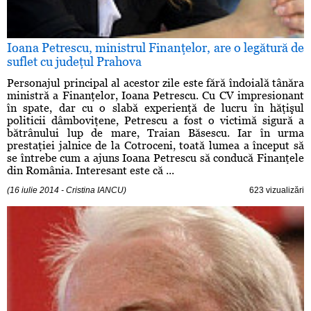
Ioana Petrescu, ministrul Finanţelor, are o legătură de
suflet cu judeţul Prahova
Personajul principal al acestor zile este fără îndoială tânăra
ministră a Finanţelor, Ioana Petrescu. Cu CV impresionant
în spate, dar cu o slabă experienţă de lucru în hăţişul
politicii dâmboviţene, Petrescu a fost o victimă sigură a
bătrânului lup de mare, Traian Băsescu. Iar în urma
prestaţiei jalnice de la Cotroceni, toată lumea a început să
se întrebe cum a ajuns Ioana Petrescu să conducă Finanţele
din România. Interesant este că ...
(16 iulie 2014 - Cristina IANCU)
623 vizualizări