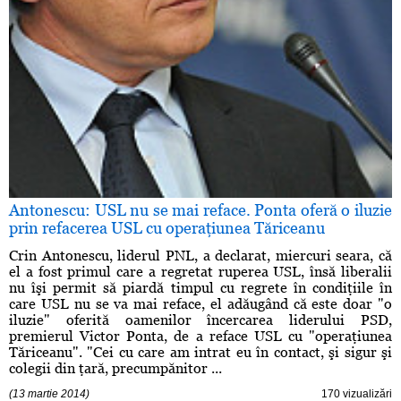
Antonescu: USL nu se mai reface. Ponta oferă o iluzie
prin refacerea USL cu operaţiunea Tăriceanu
Crin Antonescu, liderul PNL, a declarat, miercuri seara, că
el a fost primul care a regretat ruperea USL, însă liberalii
nu îşi permit să piardă timpul cu regrete în condiţiile în
care USL nu se va mai reface, el adăugând că este doar "o
iluzie" oferită oamenilor încercarea liderului PSD,
premierul Victor Ponta, de a reface USL cu "operaţiunea
Tăriceanu". "Cei cu care am intrat eu în contact, şi sigur şi
colegii din ţară, precumpănitor ...
(13 martie 2014)
170 vizualizări