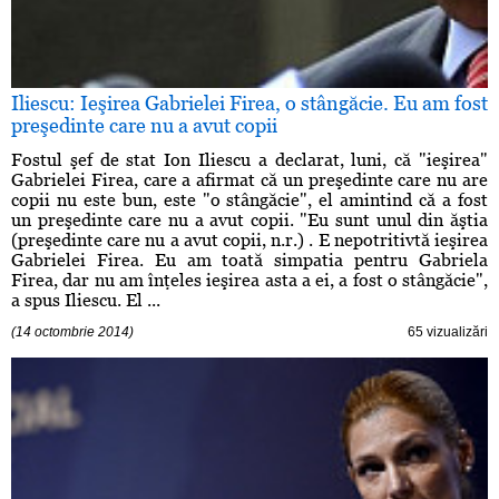
Iliescu: Ieşirea Gabrielei Firea, o stângăcie. Eu am fost
preşedinte care nu a avut copii
Fostul şef de stat Ion Iliescu a declarat, luni, că "ieşirea"
Gabrielei Firea, care a afirmat că un preşedinte care nu are
copii nu este bun, este "o stângăcie", el amintind că a fost
un preşedinte care nu a avut copii. "Eu sunt unul din ăştia
(preşedinte care nu a avut copii, n.r.) . E nepotritivtă ieşirea
Gabrielei Firea. Eu am toată simpatia pentru Gabriela
Firea, dar nu am înţeles ieşirea asta a ei, a fost o stângăcie",
a spus Iliescu. El ...
(14 octombrie 2014)
65 vizualizări