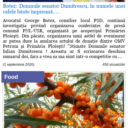
Botez: Domnule senator Dumitrescu, în numele unei
cafele băute împreună.....
Avocatul George Botez, consilier local PSD, continuă
investigaţia privind organizarea conferinţei de presă
comună PNL-USR, organizată pe acoperişul Primăriei
Ploieşti. Din păcate, organizarea unui astfel de eveniment
ar putea duce la anularea actului de donaţie dintre OMV
Petrom şi Primăria Ploieşti! "Stimate Domnule senator
Iulian Dumitrescu ! Aceasta ar fi scrisoarea deschisa
numarul doi, fara a vrea sa ma simt intr-o competitie cu ...
(1 septembrie 2020)
450 vizualizări
Food