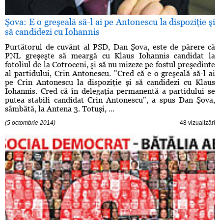
Şova: E o greşeală să-l ai pe Antonescu la dispoziţie şi
să candidezi cu Iohannis
Purtătorul de cuvânt al PSD, Dan Şova, este de părere că
PNL greşeşte să meargă cu Klaus Iohannis candidat la
fotoliul de la Cotroceni, şi să nu mizeze pe fostul preşedinte
al partidului, Crin Antonescu. "Cred că e o greşeală să-l ai
pe Crin Antonescu la dispoziţie şi să candidezi cu Klaus
Iohannis. Cred că în delegaţia permanentă a partidului se
putea stabili candidat Crin Antonescu", a spus Dan Şova,
sâmbătă, la Antena 3. Totuşi, ...
(5 octombrie 2014)
48 vizualizări