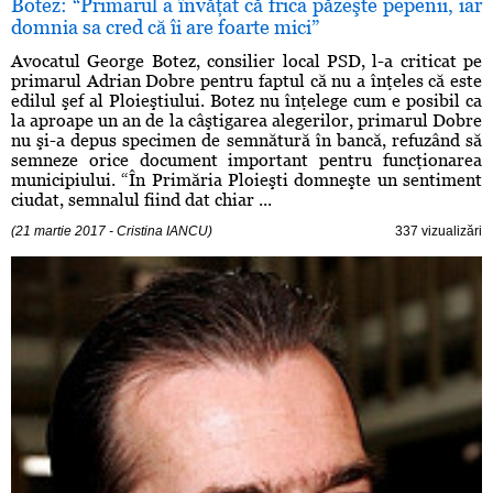
Botez: “Primarul a învăţat că frica păzeşte pepenii, iar
domnia sa cred că îi are foarte mici”
Avocatul George Botez, consilier local PSD, l-a criticat pe
primarul Adrian Dobre pentru faptul că nu a înţeles că este
edilul şef al Ploieştiului. Botez nu înţelege cum e posibil ca
la aproape un an de la câştigarea alegerilor, primarul Dobre
nu şi-a depus specimen de semnătură în bancă, refuzând să
semneze orice document important pentru funcţionarea
municipiului. “În Primăria Ploieşti domneşte un sentiment
ciudat, semnalul fiind dat chiar ...
(21 martie 2017 - Cristina IANCU)
337 vizualizări