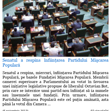
Senatul a respins înfiinţarea Partidului Mişcarea
Populară
Senatul a respins, miercuri, înfiinţarea Partidului Mişcarea
Populară, pe bazele Fundaţiei Mişcarea Populară. Membrii
camerei superioare a Parlamentului au votat în favoarea
unei iniţiative legislative propuse de liberalul Octavian Bot,
prin care se interzice unui partid nou înfiinţat să ia numele
sau însemnele unei fundaţii. Prin urmare, înfiinţarea
Partidului Mişcarea Populară este cel puţin amânată, asta
până la votul din Camera ...