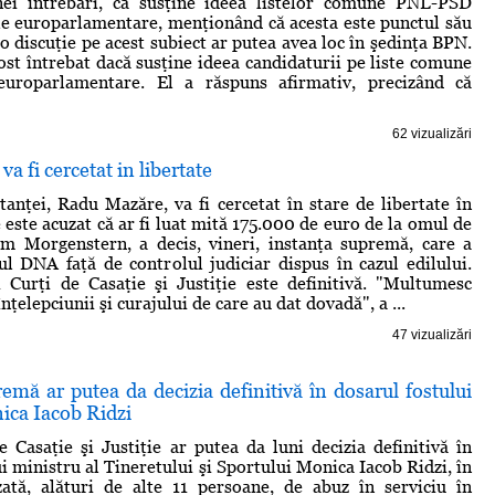
ei întrebări, că susţine ideea listelor comune PNL-PSD
le europarlamentare, menţionând că acesta este punctul său
o discuţie pe acest subiect ar putea avea loc în şedinţa BPN.
ost întrebat dacă susţine ideea candidaturii pe liste comune
uroparlamentare. El a răspuns afirmativ, precizând că
62 vizualizări
a fi cercetat in libertate
anţei, Radu Mazăre, va fi cercetat în stare de libertate în
 este acuzat că ar fi luat mită 175.000 de euro de la omul de
am Morgenstern, a decis, vineri, instanţa supremă, care a
ul DNA faţă de controlul judiciar dispus în cazul edilului.
i Curţi de Casaţie şi Justiţie este definitivă. "Multumesc
înţelepciunii şi curajului de care au dat dovadă", a ...
47 vizualizări
emă ar putea da decizia definitivă în dosarul fostului
ica Iacob Ridzi
e Casaţie şi Justiţie ar putea da luni decizia definitivă în
i ministru al Tineretului şi Sportului Monica Iacob Ridzi, în
zată, alături de alte 11 persoane, de abuz în serviciu în