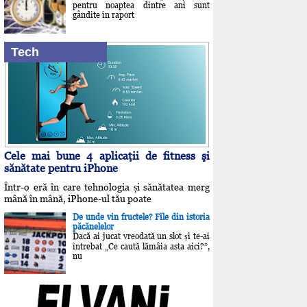
pentru noaptea dintre ani sunt
gândite în raport
Tech
Cele mai bune 4 aplicaţii de fitness şi
sănătate pentru iPhone
Într-o eră în care tehnologia și sănătatea merg
mână în mână, iPhone-ul tău poate
De unde vin fructele? File din istoria
păcănelelor
Dacă ai jucat vreodată un slot și te-ai
întrebat „Ce caută lămâia asta aici?”,
nu