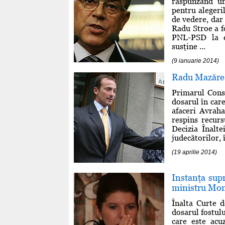
răspunzând un
pentru alegeri
de vedere, dar 
Radu Stroe a f
PNL-PSD la e
susţine ...
(9 ianuarie 2014)
Radu Mazăre v
Primarul Const
dosarul în care
afaceri Avrah
respins recurs
Decizia Înalte
judecătorilor, 
(19 aprilie 2014)
Instanţa supr
ministru Mon
Înalta Curte d
dosarul fostulu
care este acu