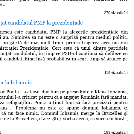
 ...
270 vizualizări
at candidatul PMP la prezidenţiale
onescu este candidatul PMP la alegerile prezidenţiale din
 an. Numirea sa nu este o surpriză pentru mediul politic,
 pregătită de mai mult timp, prin retragerea acestuia din
traţiei Prezidenţiale. Cert este că unul dintre partidele
anunţat candidatul, în timp ce PSD-ul continuă să defileze cu
l candidat, fiind însă probabil ca în scurt timp să arunce pe
119 vizualizări
ur la Iohannis
or Ponta l-a atacat dur luni pe preşedintele Klaus Iohannis,
tatului l-a criticat pentru că a angajat România fără mandat,
iza refugiaţilor. Ponta a ţinut luni să facă precizări pentru
laus". ”Problema nu este ce spune domnul Iohannis, ci
 că nu face nimic. Domnul Iohannis merge la Bruxelles şi
ce de la Bruxelles şi tace. Ştiţi vorba aceea, ca surda în horă”,
)
183 vizualizări