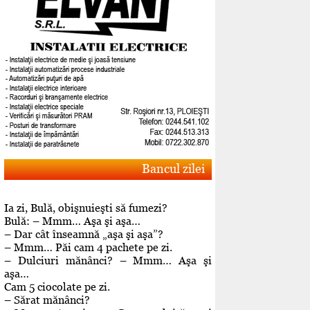
Bancul zilei
Ia zi, Bulă, obişnuieşti să fumezi?
Bulă: – Mmm… Aşa şi aşa…
– Dar cât înseamnă „aşa şi aşa”?
– Mmm… Păi cam 4 pachete pe zi.
– Dulciuri mănânci? – Mmm… Aşa şi
aşa…
Cam 5 ciocolate pe zi.
– Sărat mănânci?