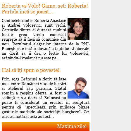
Roberta vs Volo! Game, set: Roberta!
Partida încă se joacă...
Conflictele dintre Roberta Anastase
şi Andrei Volosevici sunt vechi.
Certurile dintre ei durează mult şi
foarte greu vreun cunoscut
reuşeşte să îi facă să comunice din
nou. Rezultatul alegerilor interne de la PNL
Ploieşti este încă o dovadă a faptului că liberalii
au dorit să îi dea o lecţie lui Volosevici,
arâtându-i voalat că nu este pe...
Hai să îţi spun o poveste!
Prin 1951 Brâncusi a dorit să lase
mostenire României 200 de lucrări
si atelierul său parizian. Statul
român a respins oferta. A fost o
sedinţă si s-a decis că Brâncusi nu
poate fi considerat un creator în sculptură
pentru că "speculează prin mijloace bizare
gusturile morbide ale societăţii burgheze". Cei
care au hotărât asta au fost...
Maxima zilei