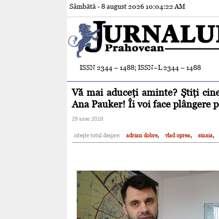
Sâmbătă - 8 august 2026
10:04:24 AM
ISSN 2344 – 1488; ISSN–L 2344 – 1488
Vă mai aduceţi aminte? Ştiţi ci
Ana Pauker! Îi voi face plângere 
29 iunie 2018
,
,
,
citeşte totul despre:
adrian dobre
vlad oprea
sinaia