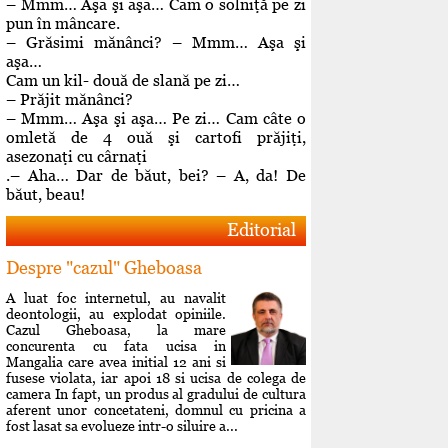
– Mmm… Aşa şi aşa… Cam o solniţă pe zi
pun în mâncare.
– Grăsimi mănânci? – Mmm… Aşa şi
aşa…
Cam un kil- două de slană pe zi…
– Prăjit mănânci?
– Mmm… Aşa şi aşa… Pe zi… Cam câte o
omletă de 4 ouă şi cartofi prăjiţi,
asezonaţi cu cârnaţi
.– Aha… Dar de băut, bei? – A, da! De
băut, beau!
Editorial
Despre "cazul" Gheboasa
A luat foc internetul, au navalit
deontologii, au explodat opiniile.
Cazul Gheboasa, la mare
concurenta cu fata ucisa in
Mangalia care avea initial 12 ani si
fusese violata, iar apoi 18 si ucisa de colega de
camera In fapt, un produs al gradului de cultura
aferent unor concetateni, domnul cu pricina a
fost lasat sa evolueze intr-o siluire a...