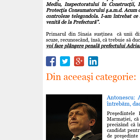
Mediu, Inspectoratului în Construcţii, 
Protecţia Consumatorului ş.a.m.d. Acum do
controleze telegondola. I-am întrebat ce
venită de la Prefectură”.
Primarul din Sinaia susţinea că unii dint
scuze, recunoscând, însă, că trebuie să du
voi face plângere penală prefectului Adria
Din aceeaşi categorie:
Antonescu: 
întrebăm, dac
Preşedintele
Marmaţiei, că
precizând că î
candidat pentru
de preşedinte 