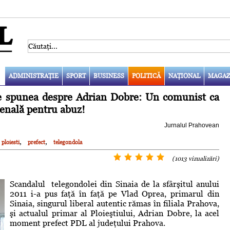
ADMINISTRAŢIE
SPORT
BUSINESS
POLITICĂ
NAŢIONAL
MAGAZ
ne spunea despre Adrian Dobre: Un comunist ca
penală pentru abuz!
Jurnalul Prahovean
,
,
ploiesti
prefect
telegondola
(1013 vizualizări)
Scandalul telegondolei din Sinaia de la sfârşitul anului
2011 i-a pus faţă în faţă pe Vlad Oprea, primarul din
Sinaia, singurul liberal autentic rămas în filiala Prahova,
şi actualul primar al Ploieştiului, Adrian Dobre, la acel
moment prefect PDL al judeţului Prahova.