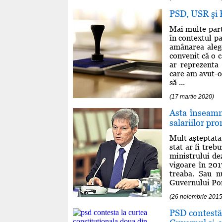
PSD, USR şi 
Mai multe part
în contextul p
amânarea alege
convenit că o 
ar reprezenta
care am avut-o
să ...
(17 martie 2020)
Asta înseamnă
salariilor pr
Mult aşteptata 
stat ar fi treb
ministrului de
vigoare în 201
treaba. Sau n
Guvernului Pont
(26 noiembrie 2015
PSD contestă 