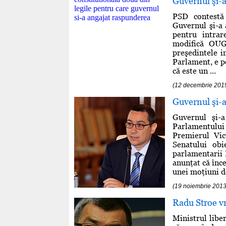
Guvernul şi-
PSD contestă 
Guvernul şi-a 
pentru intrar
modifică OUG 
preşedintele i
Parlament, e po
că este un ...
(12 decembrie 201
Guvernul şi-a
Guvernul şi-a
Parlamentului
Premierul Vic
Senatului obie
parlamentarii 
anunţat că înc
unei moţiuni de
(19 noiembrie 2013
Radu Stroe v
Ministrul libe