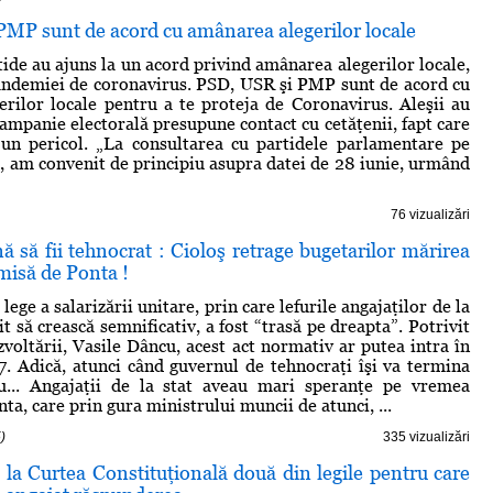
PMP sunt de acord cu amânarea alegerilor locale
ide au ajuns la un acord privind amânarea alegerilor locale,
andemiei de coronavirus. PSD, USR şi PMP sunt de acord cu
rilor locale pentru a te proteja de Coronavirus. Aleşii au
campanie electorală presupune contact cu cetăţenii, fapt care
 un pericol. „La consultarea cu partidele parlamentare pe
, am convenit de principiu asupra datei de 28 iunie, urmând
76 vizualizări
 să fii tehnocrat : Cioloş retrage bugetarilor mărirea
omisă de Ponta !
lege a salarizării unitare, prin care lefurile angajaţilor de la
uit să crească semnificativ, a fost “trasă pe dreapta”. Potrivit
zvoltării, Vasile Dâncu, acest act normativ ar putea intra în
7. Adică, atunci când guvernul de tehnocraţi îşi va termina
u... Angajaţii de la stat aveau mari speranţe pe vremea
a, care prin gura ministrului muncii de atunci, ...
)
335 vizualizări
la Curtea Constituţională două din legile pentru care