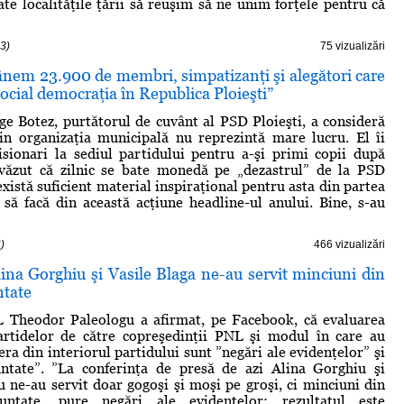
ate localităţile ţării să reuşim să ne unim forţele pentru că
3)
75 vizualizări
nem 23.900 de membri, simpatizanţi şi alegători care
ocial democraţia în Republica Ploieşti”
e Botez, purtătorul de cuvânt al PSD Ploieşti, a consideră
in organizaţia municipală nu reprezintă mare lucru. El îi
sionari la sediul partidului pentru a-şi primi copii după
văzut că zilnic se bate monedă pe „dezastrul” de la PSD
 există suficient material inspiraţional pentru asta din partea
 să facă din această acţiune headline-ul anului. Bine, s-au
)
466 vizualizări
ina Gorghiu şi Vasile Blaga ne-au servit minciuni din
ntate
 Theodor Paleologu a afirmat, pe Facebook, că evaluarea
partidelor de către copreşedinţii PNL şi modul în care au
ra din interiorul partidului sunt ”negări ale evidenţelor” şi
untate”. ”La conferinţa de presă de azi Alina Gorghiu şi
u ne-au servit doar gogoşi şi moşi pe groşi, ci minciuni din
untate, pure negări ale evidenţelor: rezultatul este