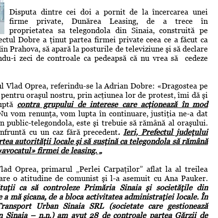
Disputa dintre cei doi a pornit de la încercarea unei
firme private, Dunărea Leasing, de a trece în
proprietatea sa telegondola din Sinaia, construită pe
ectul Dobre a ţinut partea firmei private ceea ce a făcut ca
in Prahova, să apară la posturile de televiziune şi să declare
ându-i zeci de controale ca pedeapsă că nu vrea să cedeze
ul Vlad Oprea, referindu-se la Adrian Dobre: «Dragostea pe
 pentru oraşul nostru, prin acţiunea lor de protest, îmi dă şi
luptă
contra grupului de interese care acţionează în mod
u vom renunţa, vom lupta în continuare, justiţia ne-a dat
n public-telegondola, este şi trebuie să rămână al oraşului.
onfruntă cu un caz fără precedent
.
Ieri, Prefectul judeţului
tea autorităţii locale şi să susţină ca telegondola să rămână
«avocatul» firmei de leasing. „
ad Oprea, primarul „Perlei Carpaţilor” aflat la al treilea
re o atitudine de comunist şi l-a asemuit cu Ana Pauker.
uţii ca să controleze Primăria Sinaia şi societăţile din
 a mă şicana, de a bloca activitatea administraţiei locale. În
ransport Urban Sinaia SRL (societate care gestionează
n Sinaia – n.n.) am avut 28 de controale partea Gărzii de