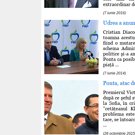
extraordinar de
(7 iunie 2016)
Udrea a anunţ
Cristian Diac
toamna acestui
fiind o mutare
schema Adminis
politice şi-a 
Ponta ca posibi
piaţă ...
(7 iunie 2014)
Ponta, atac d
Premierul Vict
după ce şeful s
la Sofia, în cr
"cetăţeanul K
problema este
tace, se întoar
...
(26 octombrie 2015