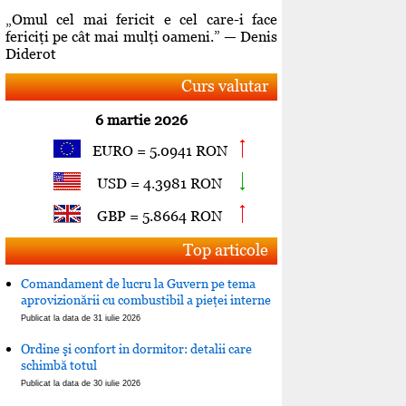
„Omul cel mai fericit e cel care-i face
fericiţi pe cât mai mulţi oameni.” — Denis
Diderot
Curs valutar
6 martie 2026
EURO = 5.0941 RON
USD = 4.3981 RON
GBP = 5.8664 RON
Top articole
Comandament de lucru la Guvern pe tema
aprovizionării cu combustibil a pieţei interne
Publicat la data de 31 iulie 2026
Ordine şi confort in dormitor: detalii care
schimbă totul
Publicat la data de 30 iulie 2026