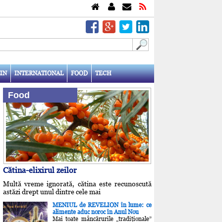
IN
INTERNATIONAL
FOOD
TECH
Food
Cătina-elixirul zeilor
Multă vreme ignorată, cătina este recunoscută
astăzi drept unul dintre cele mai
MENIUL de REVELION în lume: ce
alimente aduc noroc în Anul Nou
Mai toate mâncărurile „tradiţionale”