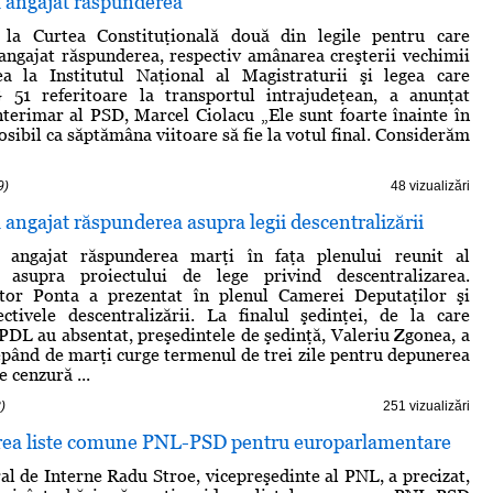
a angajat răspunderea
la Curtea Constituţională două din legile pentru care
angajat răspunderea, respectiv amânarea creşterii vechimii
ea la Institutul Naţional al Magistraturii şi legea care
51 referitoare la transportul intrajudeţean, a anunţat
nterimar al PSD, Marcel Ciolacu „Ele sunt foarte înainte în
sibil ca săptămâna viitoare să fie la votul final. Considerăm
9)
48 vizualizări
 angajat răspunderea asupra legii descentralizării
 angajat răspunderea marţi în faţa plenului reunit al
 asupra proiectului de lege privind descentralizarea.
tor Ponta a prezentat în plenul Camerei Deputaţilor şi
ctivele descentralizării. La finalul şedinţei, de la care
PDL au absentat, preşedintele de şedinţă, Valeriu Zgonea, a
epând de marţi curge termenul de trei zile pentru depunerea
 cenzură ...
)
251 vizualizări
rea liste comune PNL-PSD pentru europarlamentare
ral de Interne Radu Stroe, vicepreşedinte al PNL, a precizat,