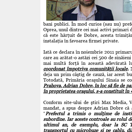
bani publici. În mod curios (sau nu) pref
Oprea, unul dintre cei mai activi primari d
că este hărţuit de Dobre, acesta trimiţ
instalaţia în favoarea firmei private.
Iată ce declara în noiembrie 2011 primar
care au arătat-o astăzi cei 500 de sinăieni
mai multă forţă în această adevărată 
coordonat împotriva comunităţii locale
.
N
deja un prim câştig de cauză, iar acest bu
Totodată, Primăria oraşului Sinaia se c
Prahova, Adrian Dobre, în loc să fie de par
în proprietatea oraşului, s-a constituit în 
Conform site-ului de ştiri Max Media, Vl
mandat, a spus despre Adrian Dobre că a
“
Prefectul a trimis o mulţime de instit
subordine. Iar aceste controale au rolul de
ultimul an, de exemplu, doar la SC T
transportul cu microbuze şi pe cablu, di