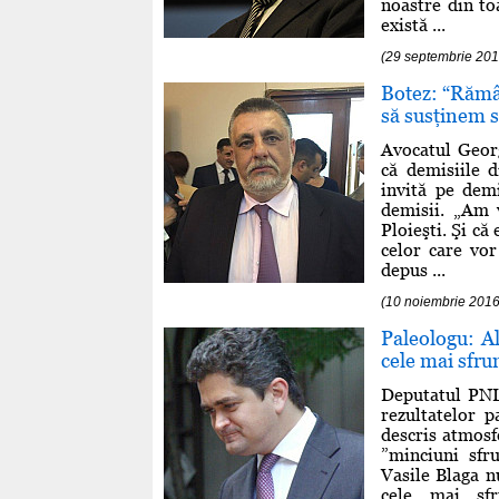
noastre din to
există ...
(29 septembrie 201
Botez: “Rămâ
să susţinem s
Avocatul Georg
că demisiile d
invită pe demi
demisii. „Am 
Ploieşti. Şi că
celor care vor
depus ...
(10 noiembrie 2016
Paleologu: Al
cele mai sfru
Deputatul PNL
rezultatelor 
descris atmosfe
”minciuni sfr
Vasile Blaga n
cele mai sfr