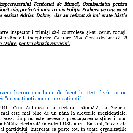
Inspectoratului Teritorial de Muncă, Comisariatul pentru
uă zile, prefectul mi-a trimis Poliţia Prahova pe cap, ca să
 a sesizat Adrian Dobre, dar au refuzat să îmi arate hârtia
re inspectorii trimişi să-l controleze şi-au cerut, totuşi,
că ordinele la îndeplinire. Ca atare, Vlad Oprea declara că
“îi
n Dobre, pentru abuz în serviciu”.
Avem lucruri mai bune de făcut în USL decât să ne
ă ”ne susţineţi sau nu ne susţineţi”
 PNL, Crin Antonescu, a declarat, sâmbătă, la Sighetu
 mai este mai bine de un până la alegerile prezidenţiale,
n acest timp nu este necesară preocuparea susţinerii unui
 bătălia electorală în cadrul USL-ului. ”Eu sunt, în calitate
al partidului, interesat ca peste tot, în toate organizaţiile