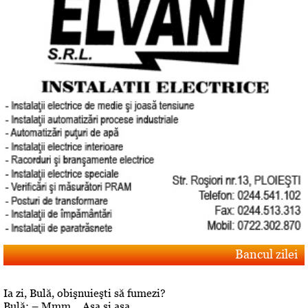
Bancul zilei
Ia zi, Bulă, obişnuieşti să fumezi?
Bulă: – Mmm… Aşa şi aşa…