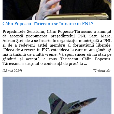
Călin Popescu-Tăriceanu se întoarce în PNL?
Preşedintele Senatului, Călin Popescu-Tăriceanu a anunţat
că acceptă propunerea preşedintelui PNL Satu Mare,
Adrian Ştef, de a se înscrie în organizaţia municipală a PNL
şi de a redeveni astfel membru al formaţiunii liberale.
"Ideea de a reveni în PNL este ideea la care m-am gândit şi
mă frământă de multă vreme. Vă spun sincer că nu stau pe
gânduri şi accept", a spus Tăriceanu. Călin Popescu-
Tăriceanu a susţinut o conferinţă de presă la ...
(22 mai 2014)
77 vizualizări