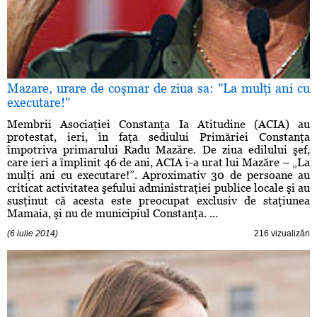
Mazare, urare de coşmar de ziua sa: "La mulţi ani cu
executare!"
Membrii Asociaţiei Constanţa Ia Atitudine (ACIA) au
protestat, ieri, în faţa sediului Primăriei Constanţa
împotriva primarului Radu Mazăre. De ziua edilului şef,
care ieri a împlinit 46 de ani, ACIA i-a urat lui Mazăre – „La
mulţi ani cu executare!”. Aproximativ 30 de persoane au
criticat activitatea şefului administraţiei publice locale şi au
susţinut că acesta este preocupat exclusiv de staţiunea
Mamaia, şi nu de municipiul Constanţa. ...
(6 iulie 2014)
216 vizualizări