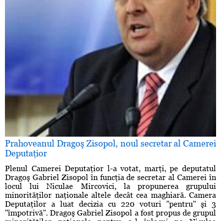
Prahoveanul Dragoş Zisopol, noul secretar al Camerei
Deputaţior
Plenul Camerei Deputaţior l-a votat, marţi, pe deputatul
Dragoş Gabriel Zisopol în funcţia de secretar al Camerei în
locul lui Niculae Mircovici, la propunerea grupului
minorităţilor naţionale altele decât cea maghiară. Camera
Deputaţilor a luat decizia cu 220 voturi ''pentru'' şi 3
''împotrivă''. Dragoş Gabriel Zisopol a fost propus de grupul