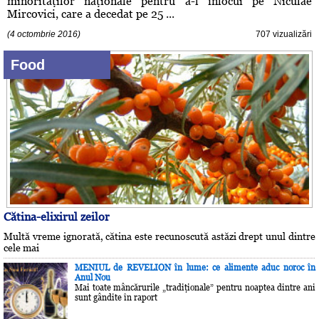
minorităţilor naţionale pentru a-l înlocui pe Niculae
Mircovici, care a decedat pe 25 ...
(4 octombrie 2016)
707 vizualizări
Food
Cătina-elixirul zeilor
Multă vreme ignorată, cătina este recunoscută astăzi drept unul dintre
cele mai
MENIUL de REVELION în lume: ce alimente aduc noroc în
Anul Nou
Mai toate mâncărurile „tradiţionale” pentru noaptea dintre ani
sunt gândite în raport