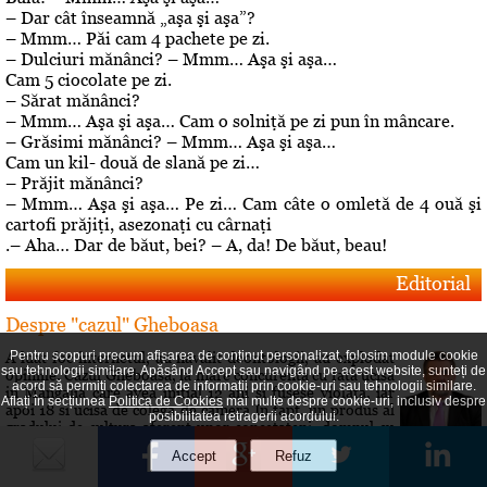
– Dar cât înseamnă „aşa şi aşa”?
– Mmm… Păi cam 4 pachete pe zi.
– Dulciuri mănânci? – Mmm… Aşa şi aşa…
Cam 5 ciocolate pe zi.
– Sărat mănânci?
– Mmm… Aşa şi aşa… Cam o solniţă pe zi pun în mâncare.
– Grăsimi mănânci? – Mmm… Aşa şi aşa…
Cam un kil- două de slană pe zi…
– Prăjit mănânci?
– Mmm… Aşa şi aşa… Pe zi… Cam câte o omletă de 4 ouă şi
cartofi prăjiţi, asezonaţi cu cârnaţi
.– Aha… Dar de băut, bei? – A, da! De băut, beau!
Editorial
Despre "cazul" Gheboasa
Pentru scopuri precum afișarea de conținut personalizat, folosim module cookie
A luat foc internetul, au navalit deontologii, au explodat
sau tehnologii similare. Apăsând Accept sau navigând pe acest website, sunteți de
opiniile. Cazul Gheboasa, la mare concurenta cu fata ucisa
acord să permiți colectarea de informații prin cookie-uri sau tehnologii similare.
in Mangalia care avea initial 12 ani si fusese violata, iar
Aflați în secțiunea
Politica de Cookies
mai multe despre cookie-uri, inclusiv despre
apoi 18 si ucisa de colega de camera In fapt, un produs al
posibilitatea retragerii acordului.
gradului de cultura aferent unor concetateni, domnul cu
pricina a fost lasat sa evolueze intr-o siluire a...