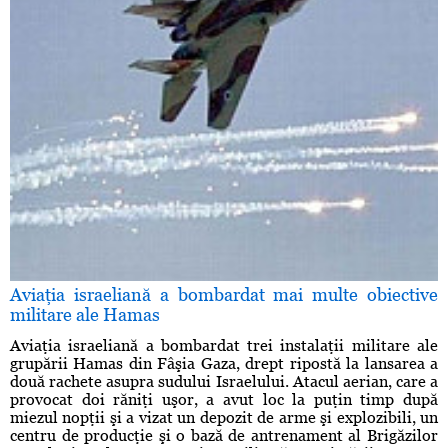
Aviaţia israeliană a bombardat mai multe obiective
militare ale Hamas
Aviaţia israeliană a bombardat trei instalaţii militare ale
grupării Hamas din Fâşia Gaza, drept ripostă la lansarea a
două rachete asupra sudului Israelului. Atacul aerian, care a
provocat doi răniţi uşor, a avut loc la puţin timp după
miezul nopţii şi a vizat un depozit de arme şi explozibili, un
centru de producţie şi o bază de antrenament al Brigăzilor