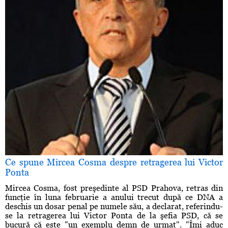
Ce spune Mircea Cosma despre retragerea lui Victor
Ponta
Mircea Cosma, fost preşedinte al PSD Prahova, retras din
funcţie în luna februarie a anului trecut după ce DNA a
deschis un dosar penal pe numele său, a declarat, referindu-
se la retragerea lui Victor Ponta de la şefia PSD, că se
bucură că este "un exemplu demn de urmat". "Îmi aduc