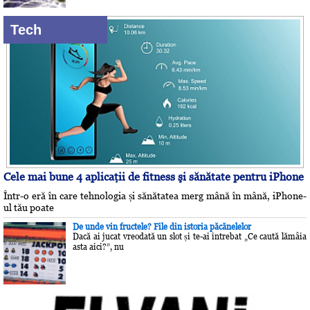
Tech
Cele mai bune 4 aplicaţii de fitness şi sănătate pentru iPhone
Într-o eră în care tehnologia și sănătatea merg mână în mână, iPhone-
ul tău poate
De unde vin fructele? File din istoria păcănelelor
Dacă ai jucat vreodată un slot și te-ai întrebat „Ce caută lămâia
asta aici?”, nu