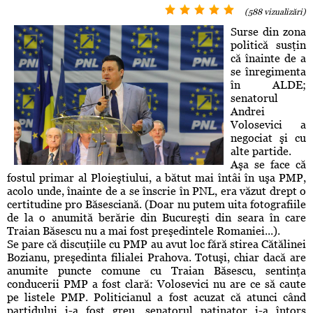
(588 vizualizări)
Surse din zona
politică susţin
că înainte de a
se înregimenta
în ALDE;
senatorul
Andrei
Volosevici a
negociat şi cu
alte partide.
Aşa se face că
fostul primar al Ploieştiului, a bătut mai întâi în uşa PMP,
acolo unde, înainte de a se înscrie în PNL, era văzut drept o
certitudine pro Băsesciană. (Doar nu putem uita fotografiile
de la o anumită berărie din Bucureşti din seara în care
Traian Băsescu nu a mai fost preşedintele Romaniei...).
Se pare că discuţiile cu PMP au avut loc fără stirea Cătălinei
Bozianu, preşedinta filialei Prahova. Totuşi, chiar dacă are
anumite puncte comune cu Traian Băsescu, sentinţa
conducerii PMP a fost clară: Volosevici nu are ce să caute
pe listele PMP. Politicianul a fost acuzat că atunci când
partidului i-a fost greu, senatorul patinator i-a întors