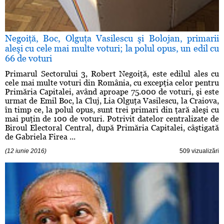
Negoiţă, Boc, Olguţa Vasilescu şi Bolojan, primarii
aleşi cu cele mai multe voturi; la polul opus, un edil cu
66 de voturi
Primarul Sectorului 3, Robert Negoiţă, este edilul ales cu
cele mai multe voturi din România, cu excepţia celor pentru
Primăria Capitalei, având aproape 75.000 de voturi, şi este
urmat de Emil Boc, la Cluj, Lia Olguţa Vasilescu, la Craiova,
în timp ce, la polul opus, sunt trei primari din ţară aleşi cu
mai puţin de 100 de voturi. Potrivit datelor centralizate de
Biroul Electoral Central, după Primăria Capitalei, câştigată
de Gabriela Firea ...
(12 iunie 2016)
509 vizualizări