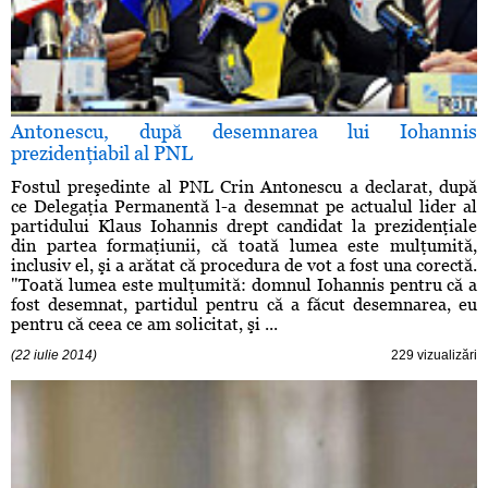
Antonescu, după desemnarea lui Iohannis
prezidenţiabil al PNL
Fostul preşedinte al PNL Crin Antonescu a declarat, după
ce Delegaţia Permanentă l-a desemnat pe actualul lider al
partidului Klaus Iohannis drept candidat la prezidenţiale
din partea formaţiunii, că toată lumea este mulţumită,
inclusiv el, şi a arătat că procedura de vot a fost una corectă.
"Toată lumea este mulţumită: domnul Iohannis pentru că a
fost desemnat, partidul pentru că a făcut desemnarea, eu
pentru că ceea ce am solicitat, şi ...
(22 iulie 2014)
229 vizualizări