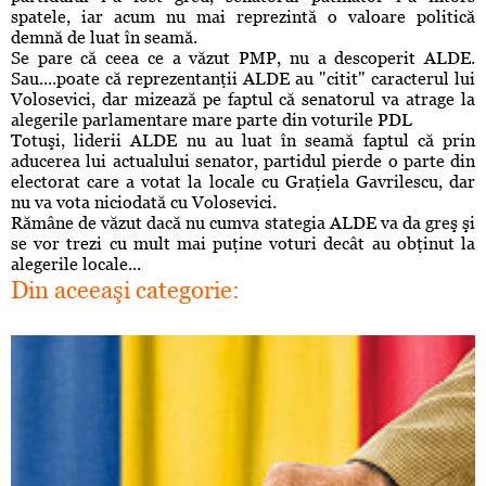
spatele, iar acum nu mai reprezintă o valoare politică
demnă de luat în seamă.
Se pare că ceea ce a văzut PMP, nu a descoperit ALDE.
Sau....poate că reprezentanţii ALDE au "citit" caracterul lui
Volosevici, dar mizează pe faptul că senatorul va atrage la
alegerile parlamentare mare parte din voturile PDL
Totuşi, liderii ALDE nu au luat în seamă faptul că prin
aducerea lui actualului senator, partidul pierde o parte din
electorat care a votat la locale cu Graţiela Gavrilescu, dar
nu va vota niciodată cu Volosevici.
Rămâ
ne de văzut dacă nu cumva stategia ALDE va da greş şi
se vor trezi cu mult mai puţine voturi decât au obţinut la
alegerile locale...
Din aceeaşi categorie: