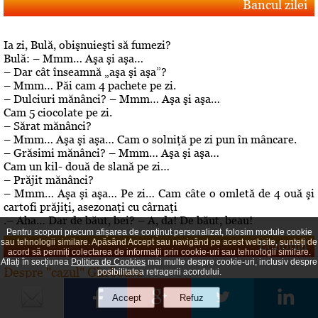
Bancul zilei
Ia zi, Bulă, obişnuieşti să fumezi?
Bulă: – Mmm… Aşa şi aşa…
– Dar cât înseamnă „aşa şi aşa”?
– Mmm… Păi cam 4 pachete pe zi.
– Dulciuri mănânci? – Mmm… Aşa şi aşa…
Cam 5 ciocolate pe zi.
– Sărat mănânci?
– Mmm… Aşa şi aşa… Cam o solniţă pe zi pun în mâncare.
– Grăsimi mănânci? – Mmm… Aşa şi aşa…
Cam un kil- două de slană pe zi…
– Prăjit mănânci?
– Mmm… Aşa şi aşa… Pe zi… Cam câte o omletă de 4 ouă şi
cartofi prăjiţi, asezonaţi cu cârnaţi
.– Aha… Dar de băut, bei? – A, da! De băut, beau!
Pentru scopuri precum afișarea de conținut personalizat, folosim module cookie
sau tehnologii similare. Apăsând Accept sau navigând pe acest website, sunteți de
Editorial
acord să permiți colectarea de informații prin cookie-uri sau tehnologii similare.
Aflați în secțiunea
Politica de Cookies
mai multe despre cookie-uri, inclusiv despre
Despre "cazul" Gheboasa
posibilitatea retragerii acordului.
A luat foc internetul, au navalit deontologii, au explodat
opiniile. Cazul Gheboasa, la mare concurenta cu fata ucisa
in Mangalia care avea initial 12 ani si fusese violata, iar