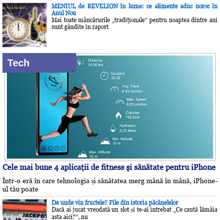
MENIUL de REVELION în lume: ce alimente aduc noroc în
Anul Nou
Mai toate mâncărurile „tradiţionale” pentru noaptea dintre ani
sunt gândite în raport
Tech
Cele mai bune 4 aplicaţii de fitness şi sănătate pentru iPhone
Într-o eră în care tehnologia și sănătatea merg mână în mână, iPhone-
ul tău poate
De unde vin fructele? File din istoria păcănelelor
Dacă ai jucat vreodată un slot și te-ai întrebat „Ce caută lămâia
asta aici?”, nu