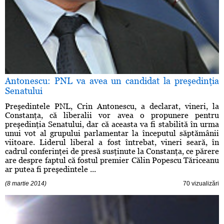
Antonescu: PNL va avea un candidat la preşedinţia
Senatului
Preşedintele PNL, Crin Antonescu, a declarat, vineri, la
Constanţa, că liberalii vor avea o propunere pentru
preşedinţia Senatului, dar că aceasta va fi stabilită în urma
unui vot al grupului parlamentar la începutul săptămânii
viitoare. Liderul liberal a fost întrebat, vineri seară, în
cadrul conferinţei de presă susţinute la Constanţa, ce părere
are despre faptul că fostul premier Călin Popescu Tăriceanu
ar putea fi preşedintele ...
(8 martie 2014)
70 vizualizări