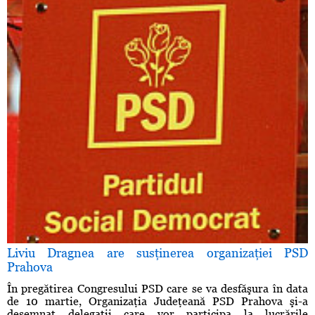
Liviu Dragnea are susţinerea organizaţiei PSD
Prahova
În pregătirea Congresului PSD care se va desfăşura în data
de 10 martie, Organizaţia Judeţeană PSD Prahova şi-a
desemnat delegaţii care vor participa la lucrările