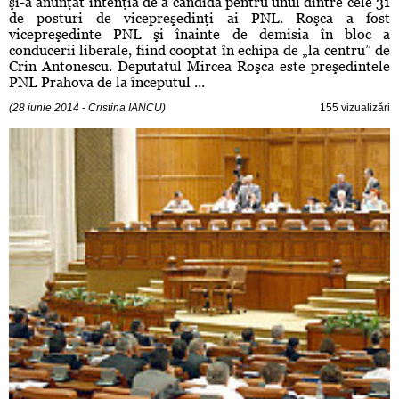
şi-a anunţat intenţia de a candida pentru unul dintre cele 31
de posturi de vicepreşedinţi ai PNL. Roşca a fost
vicepreşedinte PNL şi înainte de demisia în bloc a
conducerii liberale, fiind cooptat în echipa de „la centru” de
Crin Antonescu. Deputatul Mircea Roşca este preşedintele
PNL Prahova de la începutul ...
(28 iunie 2014 - Cristina IANCU)
155 vizualizări