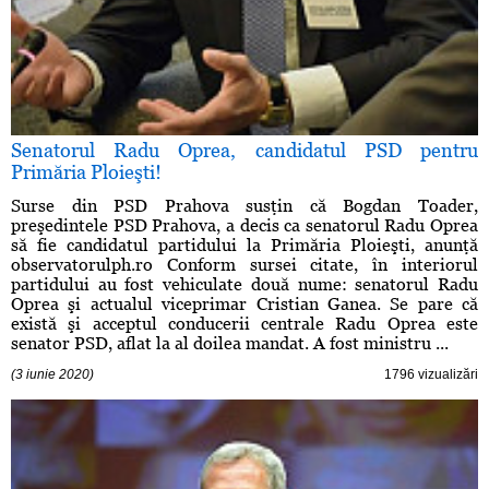
Senatorul Radu Oprea, candidatul PSD pentru
Primăria Ploieşti!
Surse din PSD Prahova susţin că Bogdan Toader,
preşedintele PSD Prahova, a decis ca senatorul Radu Oprea
să fie candidatul partidului la Primăria Ploieşti, anunţă
observatorulph.ro Conform sursei citate, în interiorul
partidului au fost vehiculate două nume: senatorul Radu
Oprea şi actualul viceprimar Cristian Ganea. Se pare că
există şi acceptul conducerii centrale Radu Oprea este
senator PSD, aflat la al doilea mandat. A fost ministru ...
(3 iunie 2020)
1796 vizualizări