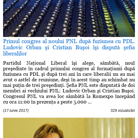
Primul congres al noului PNL după fuziunea cu PDL.
Ludovic Orban şi Cristian Buşoi îşi dispută şefia
liberalilor
Partidul Naţional Liberal îşi alege, sâmbătă, noul
preşedinte în cadrul primului congres al formaţiunii după
fuziunea cu PDL şi după trei ani în care liberalii nu au mai
avut o astfel de reuniune, deşi în acest timp au schimbat nu
mai puţin de trei preşedinţi. Şefia PNL este disputată de doi
membri ai vechiului PNL: Ludovic Orban şi Cristian Buşoi.
Congresul PNL va avea loc sâmbătă la Romexpo începând
cu ora 11:00 în prezenţa a peste 5.000 ...
(17 iunie 2017)
329 vizualizări