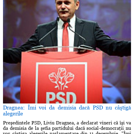
Dragnea: Îmi voi da demisia dacă PSD nu câştigă
alegerile
Preşedintele PSD, Liviu Dragnea, a declarat vineri că îşi va
da demisia de la şefia partidului dacă social-democraţii nu
vor câştiga alegerile parlamentare din 11 decembrie. "Îmi