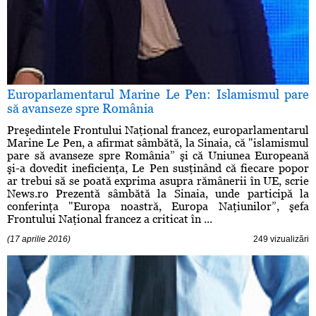
Europarlamentarul Marine Le Pen: Islamismul pare
să avanseze spre România
Preşedintele Frontului Naţional francez, europarlamentarul
Marine Le Pen, a afirmat sâmbătă, la Sinaia, că "islamismul
pare să avanseze spre România” şi că Uniunea Europeană
şi-a dovedit ineficienţa, Le Pen susţinând că fiecare popor
ar trebui să se poată exprima asupra rămânerii în UE, scrie
News.ro Prezentă sâmbătă la Sinaia, unde participă la
conferinţa "Europa noastră, Europa Naţiunilor”, şefa
Frontului Naţional francez a criticat în ...
(17 aprilie 2016)
249 vizualizări