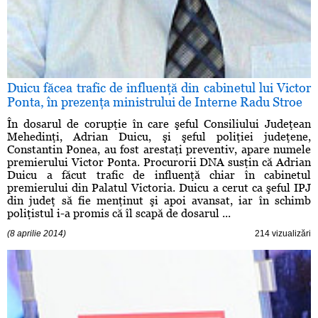
Duicu făcea trafic de influenţă din cabinetul lui Victor
Ponta, în prezenţa ministrului de Interne Radu Stroe
În dosarul de corupţie în care şeful Consiliului Judeţean
Mehedinţi, Adrian Duicu, şi şeful poliţiei judeţene,
Constantin Ponea, au fost arestaţi preventiv, apare numele
premierului Victor Ponta. Procurorii DNA susţin că Adrian
Duicu a făcut trafic de influenţă chiar în cabinetul
premierului din Palatul Victoria. Duicu a cerut ca şeful IPJ
din judeţ să fie menţinut şi apoi avansat, iar în schimb
poliţistul i-a promis că îl scapă de dosarul ...
(8 aprilie 2014)
214 vizualizări