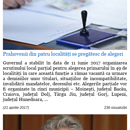
Prahovenii din patru localităţi se pregătesc de alegeri
Guvernul a stabilit în data de 11 iunie 2017 organizarea
scrutinului local parţial pentru alegerea primarului în 49 de
localităţi în care această funcţie a rămas vacantă ca urmare
a demisiilor unor titulari, situaţiilor de incompatibilitate,
invalidării mandatelor, decesului etc. Alegerile parţiale vor
fi organizate în cinci municipii – Moineşti, judeţul Bacău,
Craiova, judeţul Dolj, Târgu Jiu, judeţul Gorj, Lupeni,
judeţul Hunedoara, ...
(21 aprilie 2017)
236 vizualizări