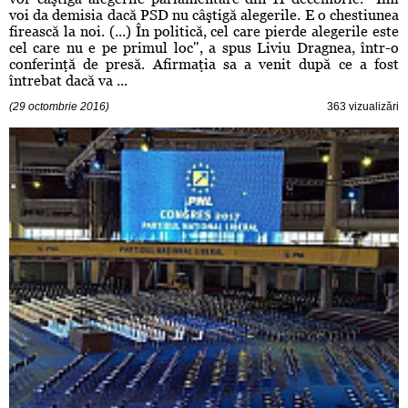
voi da demisia dacă PSD nu câştigă alegerile. E o chestiunea
firească la noi. (...) În politică, cel care pierde alegerile este
cel care nu e pe primul loc", a spus Liviu Dragnea, într-o
conferinţă de presă. Afirmaţia sa a venit după ce a fost
întrebat dacă va ...
(29 octombrie 2016)
363 vizualizări