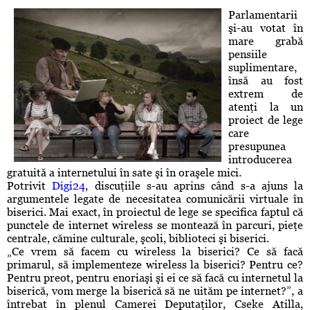
Parlamentarii
şi-au votat în
mare grabă
pensiile
suplimentare,
însă au fost
extrem de
atenţi la un
proiect de lege
care
presupunea
introducerea
gratuită a internetului în sate şi în oraşele mici.
Potrivit
Digi24
, discuţiile s-au aprins când s-a ajuns la
argumentele legate de necesitatea comunicării virtuale în
biserici. Mai exact, în proiectul de lege se specifica faptul că
punctele de internet wireless se montează în parcuri, pieţe
centrale, cămine culturale, şcoli, biblioteci şi biserici.
„Ce vrem să facem cu wireless la biserici? Ce să facă
primarul, să implementeze wireless la biserici? Pentru ce?
Pentru preot, pentru enoriaşi şi ei ce să facă cu internetul la
biserică, vom merge la biserică să ne uităm pe internet?”, a
întrebat în plenul Camerei Deputaţilor, Cseke Atilla,