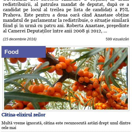
redistribuirii, al patrulea mandat de deputat, după ce a
candidat pe locul al treilea pe lista de candidaţi a PNL
Prahova. Este pentru a doua oară când Anastase obţine
mandatul de parlamentar la redistribuie, o situaţie similară
fiind şi în urmă cu patru ani. Roberta Anastase, preşedinte
al Camerei Deputaţilor între anii 2008 şi 2012, ...
(15 decembrie 2016)
599 vizualizări
Food
Cătina-elixirul zeilor
Multă vreme ignorată, cătina este recunoscută astăzi drept unul dintre
cele mai