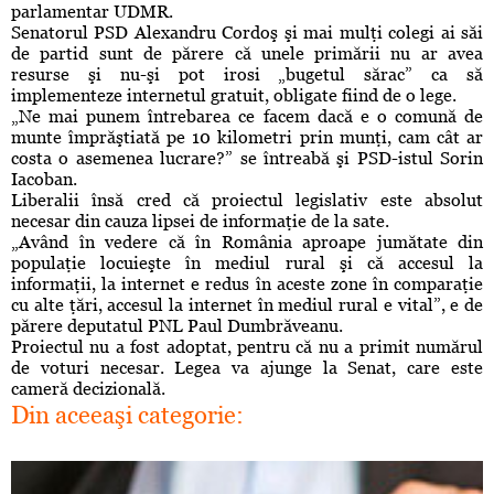
parlamentar UDMR.
Senatorul PSD Alexandru Cordoş şi mai mulţi colegi ai săi
de partid sunt de părere că unele primării nu ar avea
resurse şi nu-şi pot irosi „bugetul sărac” ca să
implementeze internetul gratuit, obligate fiind de o lege.
„Ne mai punem întrebarea ce facem dacă e o comună de
munte împrăştiată pe 10 kilometri prin munţi, cam cât ar
costa o asemenea lucrare?” se întreabă şi PSD-istul Sorin
Iacoban.
Liberalii însă cred că proiectul legislativ este absolut
necesar din cauza lipsei de informaţie de la sate.
„Având în vedere că în România aproape jumătate din
populaţie locuieşte în mediul rural şi că accesul la
informaţii, la internet e redus în aceste zone în comparaţie
cu alte ţări, accesul la internet în mediul rural e vital”, e de
părere deputatul PNL Paul Dumbrăveanu.
Proiectul nu a fost adoptat, pentru că nu a primit numărul
de voturi necesar. Legea va ajunge la Senat, care este
cameră decizională.
Din aceeaşi categorie: