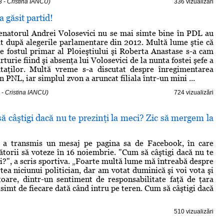
 - Cristina IANCU)
336 vizualizări
a găsit partid!
enatorul Andrei Volosevici nu se mai simte bine în PDL au
t după alegerile parlamentare din 2012. Multă lume ştie că
re fostul primar al Ploieştiului şi Roberta Anastase s-a cam
rturie fiind şi absenţa lui Volosevici de la nunta fostei şefe a
aţilor. Multă vreme s-a discutat despre înregimentarea
în PNL, iar simplul zvon a aruncat filiala într-un mini ...
 - Cristina IANCU)
724 vizualizări
 câştigi dacă nu te prezinţi la meci? Zic să mergem la
a transmis un mesaj pe pagina sa de Facebook, în care
torii să voteze în 16 noiembrie. "Cum să câştigi dacă nu te
ci?", a scris sportiva. „Foarte multă lume mă întreabă despre
tea niciunui politician, dar am votat duminică şi voi vota şi
oare, dintr-un sentiment de responsabilitate faţă de ţara
 simt de fiecare dată când intru pe teren. Cum să câştigi dacă
510 vizualizări