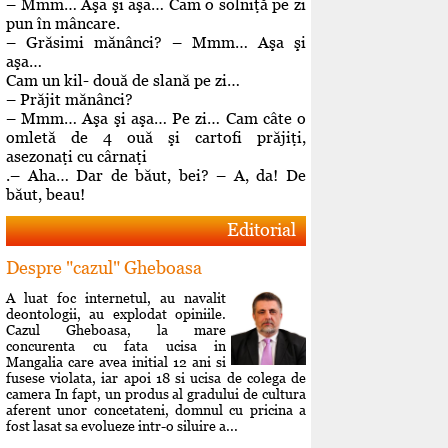
– Mmm… Aşa şi aşa… Cam o solniţă pe zi
pun în mâncare.
– Grăsimi mănânci? – Mmm… Aşa şi
aşa…
Cam un kil- două de slană pe zi…
– Prăjit mănânci?
– Mmm… Aşa şi aşa… Pe zi… Cam câte o
omletă de 4 ouă şi cartofi prăjiţi,
asezonaţi cu cârnaţi
.– Aha… Dar de băut, bei? – A, da! De
băut, beau!
Editorial
Despre "cazul" Gheboasa
A luat foc internetul, au navalit
deontologii, au explodat opiniile.
Cazul Gheboasa, la mare
concurenta cu fata ucisa in
Mangalia care avea initial 12 ani si
fusese violata, iar apoi 18 si ucisa de colega de
camera In fapt, un produs al gradului de cultura
aferent unor concetateni, domnul cu pricina a
fost lasat sa evolueze intr-o siluire a...