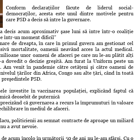
Conform declaraţiilor făcute de liderul social-
democraţilor, acesta este unul dintre motivele pentru
care PSD a decis să intre la guvernare.
a decis acum aproximativ şase luni să intre într-o coaliţie
 într-un moment dificil”
nare de dreapta, în care în primul guvern am gestionat cel
ivă mortalitate, oamenii neavând acces la actul medical.
milioane unor oameni de afaceri pe care nu le-au plătit alţi
s-a dovedit o decizie greşită. Am furat la Uniform peste un
re. Am venit în pandemie către cetăţeni şi către oameni de
ivelul ţărilor din Africa, Congo sau alte ţări, când în toată
t preşedintele PSD.
le investite în vaccinarea populaţiei, explicând faptul că
nomică deosebit de puternică
, precizând că guvernarea a recurs la împrumuturi în valoare
echilibrare în mediul de afaceri.
olacu, politicienii au semnat contracte de aproape un miliard
nu a avut nevoie.
 de acum încolo în următorii 50 de ani nu le-am sfârşi. Cu o