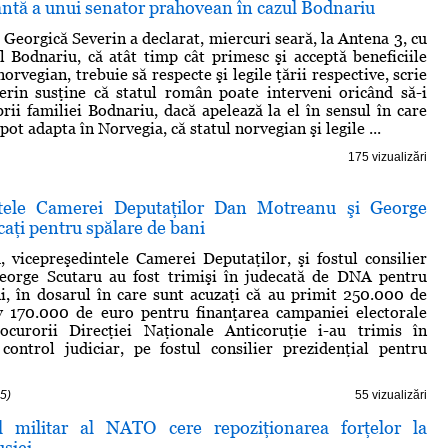
antă a unui senator prahovean în cazul Bodnariu
Georgică Severin a declarat, miercuri seară, la Antena 3, cu
ul Bodnariu, că atât timp cât primesc şi acceptă beneficiile
norvegian, trebuie să respecte şi legile ţării respective, scrie
erin susţine că statul român poate interveni oricând să-i
ii familiei Bodnariu, dacă apelează la el în sensul în care
pot adapta în Norvegia, că statul norvegian şi legile ...
175 vizualizări
ntele Camerei Deputaţilor Dan Motreanu şi George
caţi pentru spălare de bani
vicepreşedintele Camerei Deputaţilor, şi fostul consilier
George Scutaru au fost trimişi în judecată de DNA pentru
i, în dosarul în care sunt acuzaţi că au primit 250.000 de
iv 170.000 de euro pentru finanţarea campaniei electorale
curorii Direcţiei Naţionale Anticoruţie i-au trimis în
control judiciar, pe fostul consilier prezidenţial pentru
5)
55 vizualizări
 militar al NATO cere repoziţionarea forţelor la
usiei