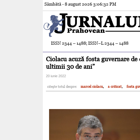
Sâmbătă - 8 august 2026
3:06:33 PM
ISSN 2344 – 1488; ISSN–L 2344 – 1488
Ciolacu acuză fosta guvernare de 
ultimii 30 de ani”
20 iunie 2022
,
,
citeşte totul despre:
marcel ciolacu
a criticat
fosta gu