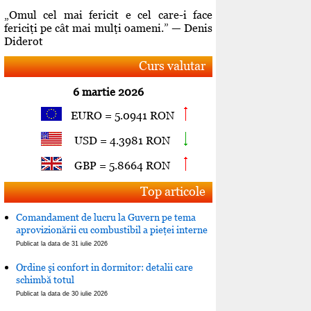
„Omul cel mai fericit e cel care-i face
fericiţi pe cât mai mulţi oameni.” — Denis
Diderot
Curs valutar
6 martie 2026
EURO = 5.0941 RON
USD = 4.3981 RON
GBP = 5.8664 RON
Top articole
Comandament de lucru la Guvern pe tema
aprovizionării cu combustibil a pieţei interne
Publicat la data de 31 iulie 2026
Ordine şi confort in dormitor: detalii care
schimbă totul
Publicat la data de 30 iulie 2026