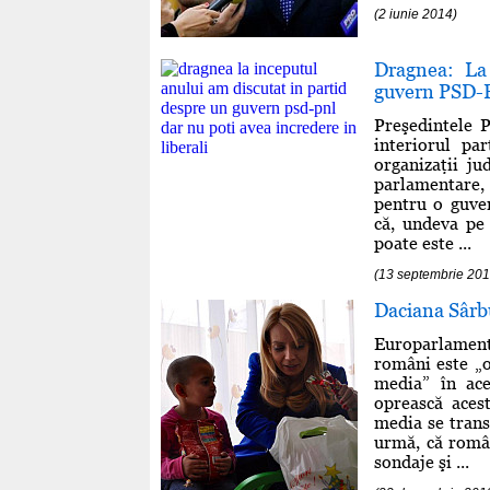
(2 iunie 2014)
Dragnea: La
guvern PSD-PN
Preşedintele 
interiorul par
organizaţii j
parlamentare, 
pentru o guve
că, undeva pe 
poate este ...
(13 septembrie 201
Daciana Sârbu
Europarlamenta
români este „o
media” în ace
oprească aces
media se trans
urmă, că român
sondaje şi ...