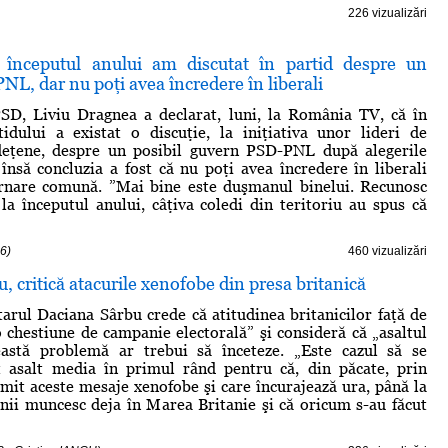
226 vizualizări
 începutul anului am discutat în partid despre un
L, dar nu poţi avea încredere în liberali
PSD, Liviu Dragnea a declarat, luni, la România TV, că în
tidului a existat o discuţie, la iniţiativa unor lideri de
udeţene, despre un posibil guvern PSD-PNL după alegerile
însă concluzia a fost că nu poţi avea încredere în liberali
rnare comună. ”Mai bine este duşmanul binelui. Recunosc
la începutul anului, câţiva coledi din teritoriu au spus că
6)
460 vizualizări
, critică atacurile xenofobe din presa britanică
rul Daciana Sârbu crede că atitudinea britanicilor faţă de
 chestiune de campanie electorală” şi consideră că „asaltul
astă problemă ar trebui să înceteze. „Este cazul să se
t asalt media în primul rând pentru că, din păcate, prin
mit aceste mesaje xenofobe şi care încurajează ura, până la
ii muncesc deja în Marea Britanie şi că oricum s-au făcut