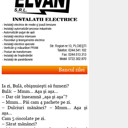
Bancul zilei
Ia zi, Bulă, obişnuieşti să fumezi?
Bulă: – Mmm… Aşa şi aşa…
– Dar cât înseamnă „aşa şi aşa”?
– Mmm… Păi cam 4 pachete pe zi.
– Dulciuri mănânci? – Mmm… Aşa şi
aşa…
Cam 5 ciocolate pe zi.
– Sărat mănânci?