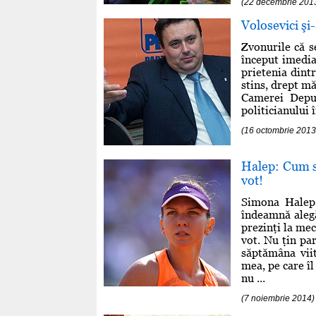
(22 decembrie 2013
Volosevici şi-
Zvonurile că s
început imedia
prietenia dint
stins, drept mă
Camerei Deput
politicianului 
(16 octombrie 2013
Halep: Cum să
vot!
Simona Halep 
îndeamnă alegă
prezinţi la me
vot. Nu ţin par
săptămâna viit
mea, pe care îl
nu ...
(7 noiembrie 2014)