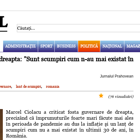
ADMINISTRAŢIE
SPORT
BUSINESS
POLITICĂ
NAŢIONAL
MAGAZ
dreapta: ”Sunt scumpiri cum n-au mai existat în
Jurnalul Prahovean
,
,
vernare
lant de scumpiri
romania
(76 vizualizări)
Marcel Ciolacu a criticat fosta guvernare de dreapta,
precizând că împrumuturile foarte mari făcute mai ales
în perioada de pandemie au dus la inflaţie şi un lanţ de
scumpiri cum nu a mai existat în ultimii 30 de ani, în
România.