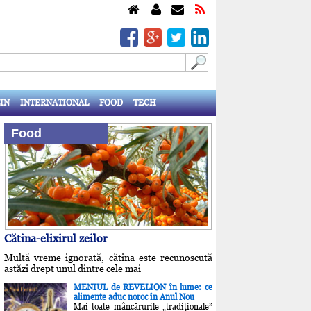
IN
INTERNATIONAL
FOOD
TECH
Food
Cătina-elixirul zeilor
Multă vreme ignorată, cătina este recunoscută
astăzi drept unul dintre cele mai
MENIUL de REVELION în lume: ce
alimente aduc noroc în Anul Nou
Mai toate mâncărurile „tradiţionale”