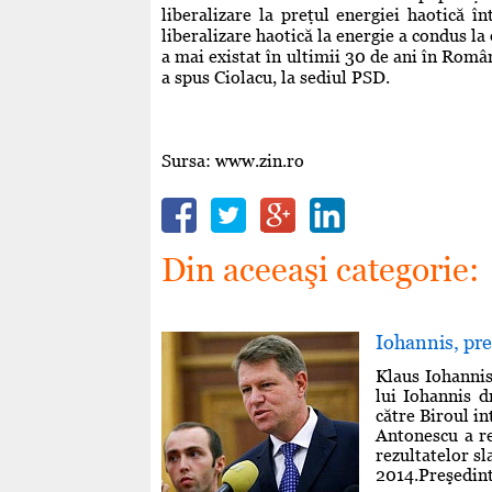
liberalizare la preţul energiei haotică 
liberalizare haotică la energie a condus la
a mai existat în ultimii 30 de ani în Român
a spus Ciolacu, la sediul PSD.
Sursa: www.zin.ro
Din aceeaşi categorie:
Iohannis, pre
Klaus Iohannis
lui Iohannis d
către Biroul in
Antonescu a re
rezultatelor s
2014.Preşedint