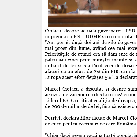
Ciolacu, despre actuala guvernare: ”PSD 
împreună cu PNL, UDMR şi cu minorităţile
”Am pornit după doi ani de zile de guver
mai prost din lume, având cea mai exces
Priorităţile de atunci era să dăm sute de 
patru sau cinci prim miniştri înainte şi 
miliard de lei şi s-a făcut zeci de dosa
afaceri cu un efort de 2% din PIB, cam la n
Europa acest efort depăşea 5%”, a declara
Marcel Ciolacu a discutat şi despre sume
achiziţa de vaccinuri a dus la o criză eco
Liderul PSD a criticat coaliţia de dreapta
de 200 de miliarde de lei, fără să existe o 
Potrivit declaraţiilor făcute de Marcel Ci
de euro pentru vaccinuri de care România 
”Chiar dacă ne-am vaccina toată populaţia