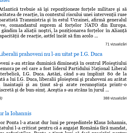
tlantică trebuie să îşi repoziţioneze forţele militare şi să
acitatea de reacţie, în contextul riscului unei intervenţii ruse
paratistă Transnistria şi în estul Ucrainei, afirmă generalul
love, comandantul suprem al forţelor NATO din Europa.
gândim la aliaţii noştri, la poziţionarea forţelor în Alianţă
apacităţii de reacţie, astfel încât să fim acolo ...
71 vizualizări
Liberalii prahoveni nu l-au uitat pe I.G. Duca
oveni s-au strâns duminică dimineaţă în centrul Ploieştiului
emora pe cel care a fost liderul Partidului Naţional Liberal
terbelică, I.G. Duca. Astăzi, când s-au împlinit 80 de la
ă a lui I.G. Duca, liberalii ploieşteni şi prahoveni au arătat
 înaintaşii şi au ţinut să-şi arate recunoştinţa printr-o
retă şi de bun-simţ. Aceştia s-au strâns în jurul ...
3)
388 vizualizări
ur la Iohannis
or Ponta l-a atacat dur luni pe preşedintele Klaus Iohannis,
tatului l-a criticat pentru că a angajat România fără mandat,