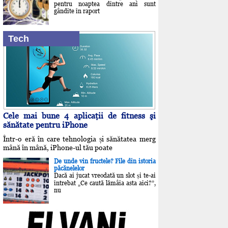
pentru noaptea dintre ani sunt
gândite în raport
Tech
Cele mai bune 4 aplicaţii de fitness şi
sănătate pentru iPhone
Într-o eră în care tehnologia și sănătatea merg
mână în mână, iPhone-ul tău poate
De unde vin fructele? File din istoria
păcănelelor
Dacă ai jucat vreodată un slot și te-ai
întrebat „Ce caută lămâia asta aici?”,
nu