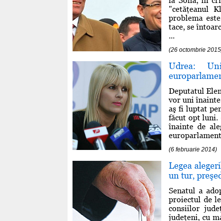
la Sofia, în cr
"cetăţeanul K
problema este
tace, se întoar
...
(26 octombrie 2015
Udrea: Uni
europarlame
Deputatul Elen
vor uni înainte
aş fi luptat p
făcut opt luni.
înainte de al
europarlamenta
(6 februarie 2014)
Legea alegeril
un tur, preşed
Senatul a adop
proiectul de le
consiilor jude
judeţeni, cu ma