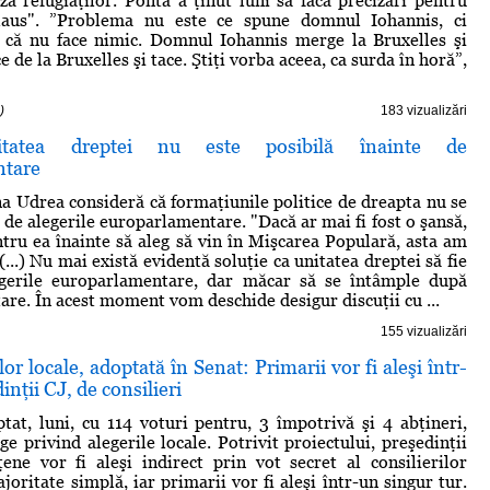
iza refugiaţilor. Ponta a ţinut luni să facă precizări pentru
laus". ”Problema nu este ce spune domnul Iohannis, ci
 că nu face nimic. Domnul Iohannis merge la Bruxelles şi
ce de la Bruxelles şi tace. Ştiţi vorba aceea, ca surda în horă”,
)
183 vizualizări
tatea dreptei nu este posibilă înainte de
ntare
a Udrea consideră că formaţiunile politice de dreapta nu se
 de alegerile europarlamentare. "Dacă ar mai fi fost o şansă,
entru ea înainte să aleg să vin în Mişcarea Populară, asta am
 (...) Nu mai există evidentă soluţie ca unitatea dreptei să fie
egerile europarlamentare, dar măcar să se întâmple după
re. În acest moment vom deschide desigur discuţii cu ...
155 vizualizări
or locale, adoptată în Senat: Primarii vor fi aleşi într-
inţii CJ, de consilieri
tat, luni, cu 114 voturi pentru, 3 împotrivă şi 4 abţineri,
ge privind alegerile locale. Potrivit proiectului, preşedinţii
ţene vor fi aleşi indirect prin vot secret al consilierilor
joritate simplă, iar primarii vor fi aleşi într-un singur tur.