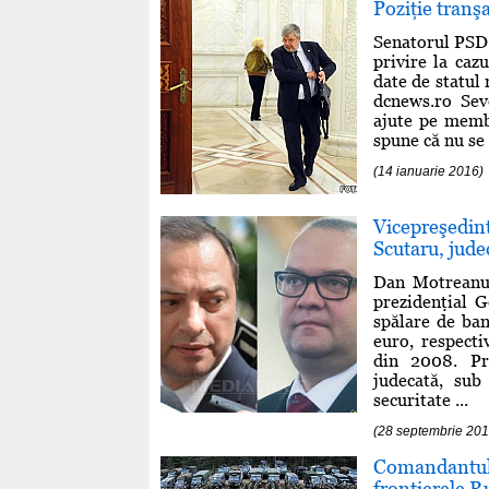
Poziţie tranş
Senatorul PSD 
privire la caz
date de statul 
dcnews.ro Sev
ajute pe membr
spune că nu se 
(14 ianuarie 2016)
Vicepreşedi
Scutaru, jude
Dan Motreanu, 
prezidenţial 
spălare de ban
euro, respect
din 2008. Pro
judecată, sub 
securitate ...
(28 septembrie 201
Comandantul
frontierele R