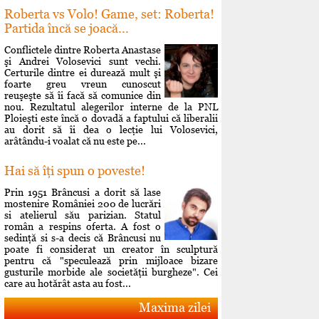
Roberta vs Volo! Game, set: Roberta!
Partida încă se joacă...
Conflictele dintre Roberta Anastase
şi Andrei Volosevici sunt vechi.
Certurile dintre ei durează mult şi
foarte greu vreun cunoscut
reuşeşte să îi facă să comunice din
nou. Rezultatul alegerilor interne de la PNL
Ploieşti este încă o dovadă a faptului că liberalii
au dorit să îi dea o lecţie lui Volosevici,
arâtându-i voalat că nu este pe...
Hai să îţi spun o poveste!
Prin 1951 Brâncusi a dorit să lase
mostenire României 200 de lucrări
si atelierul său parizian. Statul
român a respins oferta. A fost o
sedinţă si s-a decis că Brâncusi nu
poate fi considerat un creator în sculptură
pentru că "speculează prin mijloace bizare
gusturile morbide ale societăţii burgheze". Cei
care au hotărât asta au fost...
Maxima zilei