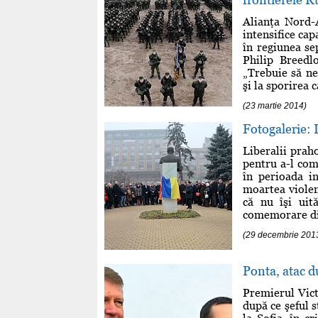
Alianţa Nord-A
intensifice cap
în regiunea se
Philip Breed
„Trebuie să ne 
şi la sporirea c
(23 martie 2014)
Fotogalerie: 
Liberalii prah
pentru a-l com
în perioada in
moartea violent
că nu îşi uită
comemorare disc
(29 decembrie 201
Ponta, atac d
Premierul Vict
după ce şeful s