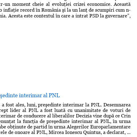
într-un moment cheie al evoluţiei crizei economice. Această
 o inflaţie record în România şi la un lanţ de scumpiri cum n-
ia. Acesta este contextul în care a intrat PSD la guvernare”,
şedinte interimar al PNL
 a fost ales, luni, preşedinte interimar la PNL. Desemnarea
rept lider al PNL a fost luată cu unanimitate de voturi de
terimar de conducere al liberalilor Decizia vine după ce Crin
nunţat la funcţia de preşedinte interimar al PNL, în urma
labe obţinute de partid în urma Alegerilor Europarlamentare
ele de onoare al PNL, Mircea Ionescu Quintus, a declarat, ...