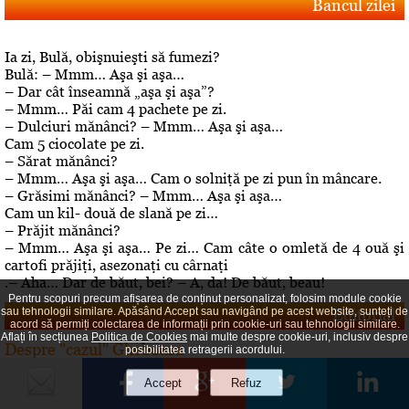
Bancul zilei
Ia zi, Bulă, obişnuieşti să fumezi?
Bulă: – Mmm… Aşa şi aşa…
– Dar cât înseamnă „aşa şi aşa”?
– Mmm… Păi cam 4 pachete pe zi.
– Dulciuri mănânci? – Mmm… Aşa şi aşa…
Cam 5 ciocolate pe zi.
– Sărat mănânci?
– Mmm… Aşa şi aşa… Cam o solniţă pe zi pun în mâncare.
– Grăsimi mănânci? – Mmm… Aşa şi aşa…
Cam un kil- două de slană pe zi…
– Prăjit mănânci?
– Mmm… Aşa şi aşa… Pe zi… Cam câte o omletă de 4 ouă şi
cartofi prăjiţi, asezonaţi cu cârnaţi
.– Aha… Dar de băut, bei? – A, da! De băut, beau!
Pentru scopuri precum afișarea de conținut personalizat, folosim module cookie
Editorial
sau tehnologii similare. Apăsând Accept sau navigând pe acest website, sunteți de
acord să permiți colectarea de informații prin cookie-uri sau tehnologii similare.
Aflați în secțiunea
Politica de Cookies
mai multe despre cookie-uri, inclusiv despre
Despre "cazul" Gheboasa
posibilitatea retragerii acordului.
A luat foc internetul, au navalit deontologii, au explodat
opiniile. Cazul Gheboasa, la mare concurenta cu fata ucisa
in Mangalia care avea initial 12 ani si fusese violata, iar