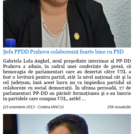
Şefa PPDD Prahova colaborează foarte bine cu PSD
Gabriela Lola Anghel, noul preşedinte interimar al PP-DD
Prahova a admis, în cadrul unei conferinţe de presă, că
hemoragia de parlamentari care au dezertat către USL a
fost o lovitură pentru partid, atât la nivel naţional cât şi la
cel judeţean, însă acest lucru nu va împiedica partidul să
colaboreze cu social democraţii. În ultima perioadă, 27 de
parlamentari PP-DD au părăsit formaţiunea şi s-au înscris
în partidele care compun USL, astfel ...
(23 octombrie 2013 - Cristina IANCU)
258 vizualizări