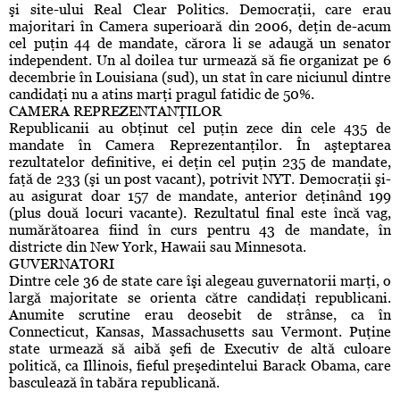
şi site-ului Real Clear Politics. Democraţii, care erau
majoritari în Camera superioară din 2006, deţin de-acum
cel puţin 44 de mandate, cărora li se adaugă un senator
independent. Un al doilea tur urmează să fie organizat pe 6
decembrie în Louisiana (sud), un stat în care niciunul dintre
candidaţi nu a atins marţi pragul fatidic de 50%.
CAMERA REPREZENTANŢILOR
Republicanii au obţinut cel puţin zece din cele 435 de
mandate în Camera Reprezentanţilor. În aşteptarea
rezultatelor definitive, ei deţin cel puţin 235 de mandate,
faţă de 233 (şi un post vacant), potrivit NYT. Democraţii şi-
au asigurat doar 157 de mandate, anterior deţinând 199
(plus două locuri vacante). Rezultatul final este încă vag,
numărătoarea fiind în curs pentru 43 de mandate, în
districte din New York, Hawaii sau Minnesota.
GUVERNATORI
Dintre cele 36 de state care îşi alegeau guvernatorii marţi, o
largă majoritate se orienta către candidaţi republicani.
Anumite scrutine erau deosebit de strânse, ca în
Connecticut, Kansas, Massachusetts sau Vermont. Puţine
state urmează să aibă şefi de Executiv de altă culoare
politică, ca Illinois, fieful preşedintelui Barack Obama, care
basculează în tabăra republicană.