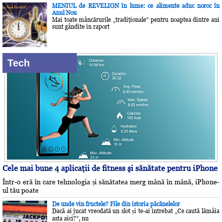
MENIUL de REVELION în lume: ce alimente aduc noroc în
Anul Nou
Mai toate mâncărurile „tradiţionale” pentru noaptea dintre ani
sunt gândite în raport
Tech
Cele mai bune 4 aplicaţii de fitness şi sănătate pentru iPhone
Într-o eră în care tehnologia și sănătatea merg mână în mână, iPhone-
ul tău poate
De unde vin fructele? File din istoria păcănelelor
Dacă ai jucat vreodată un slot și te-ai întrebat „Ce caută lămâia
asta aici?”, nu