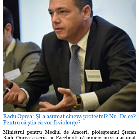
Radu Oprea: Şi-a asumat cineva protestul? Nu. De ce?
Pentru că ştia că vor fi violenţe?
Ministrul pentru Mediul de Afaceri, ploieşteanul Ştefan
Radu Oprea, a scris, pe Facebook, că nimeni nu şi-a asumat