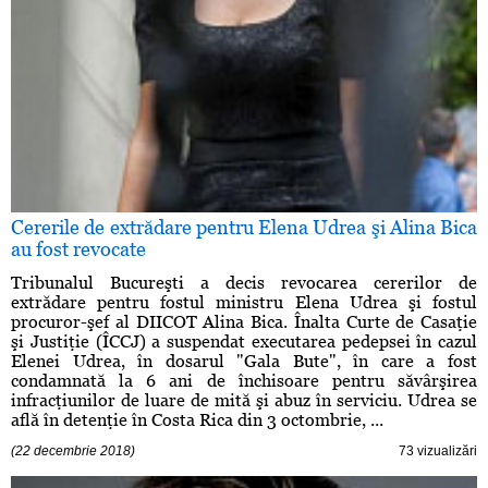
Cererile de extrădare pentru Elena Udrea şi Alina Bica
au fost revocate
Tribunalul Bucureşti a decis revocarea cererilor de
extrădare pentru fostul ministru Elena Udrea şi fostul
procuror-şef al DIICOT Alina Bica. Înalta Curte de Casaţie
şi Justiţie (ÎCCJ) a suspendat executarea pedepsei în cazul
Elenei Udrea, în dosarul "Gala Bute", în care a fost
condamnată la 6 ani de închisoare pentru săvârşirea
infracţiunilor de luare de mită şi abuz în serviciu. Udrea se
află în detenţie în Costa Rica din 3 octombrie, ...
(22 decembrie 2018)
73 vizualizări