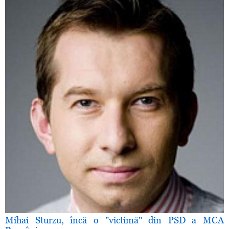
Mihai Sturzu, încă o "victimă" din PSD a MCA