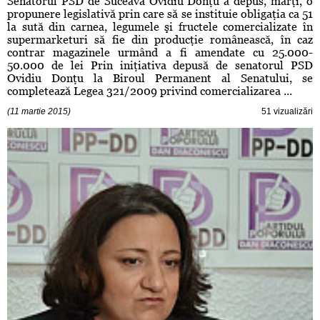
Senatorul PSD de Suceava Ovidiu Donţu a depus, marţi, o
propunere legislativă prin care să se instituie obligaţia ca 51
la sută din carnea, legumele şi fructele comercializate în
supermarketuri să fie din producţie românească, în caz
contrar magazinele urmând a fi amendate cu 25.000-
50.000 de lei Prin iniţiativa depusă de senatorul PSD
Ovidiu Donţu la Biroul Permanent al Senatului, se
completează Legea 321/2009 privind comercializarea ...
(11 martie 2015)
51 vizualizări