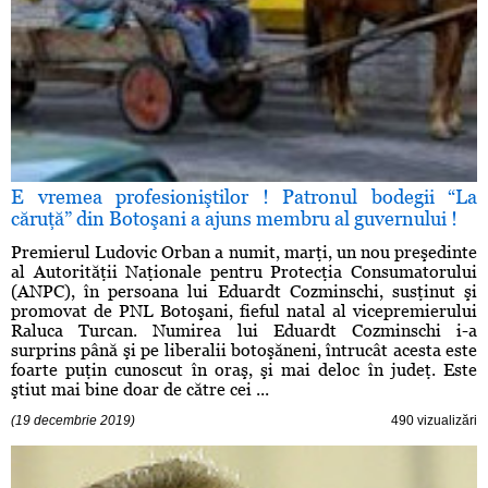
E vremea profesioniştilor ! Patronul bodegii “La
căruţă” din Botoşani a ajuns membru al guvernului !
Premierul Ludovic Orban a numit, marţi, un nou preşedinte
al Autorităţii Naţionale pentru Protecţia Consumatorului
(ANPC), în persoana lui Eduardt Cozminschi, susţinut şi
promovat de PNL Botoşani, fieful natal al vicepremierului
Raluca Turcan. Numirea lui Eduardt Cozminschi i-a
surprins până şi pe liberalii botoşăneni, întrucât acesta este
foarte puţin cunoscut în oraş, şi mai deloc în judeţ. Este
ştiut mai bine doar de către cei ...
(19 decembrie 2019)
490 vizualizări