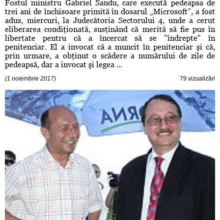
Fostul ministru Gabriel Sandu, care execută pedeapsa de
trei ani de închisoare primită în dosarul „Microsoft”, a fost
adus, miercuri, la Judecătoria Sectorului 4, unde a cerut
eliberarea condiţionată, susţinând că merită să fie pus în
libertate pentru că a încercat să se "îndrepte" în
penitenciar. El a invocat că a muncit în penitenciar şi că,
prin urmare, a obţinut o scădere a numărului de zile de
pedeapsă, dar a invocat şi legea ...
(1 noiembrie 2017)
79 vizualizări