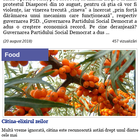
protestul Diasporei din 10 august, pentru că ştia că vor fi
violenţe, iar vinerea trecută „cineva” a încercat „prin forţă
dărâmarea unui mecanism care funcţionează”, respectiv
guvernarea PSD. „Guvernarea Partidului Social Democrat a
adus o creştere economică record. Pe cine deranjează?
Guvernarea Partidului Social Democrat a dus ...
(20 august 2018)
457 vizualizări
Food
Cătina-elixirul zeilor
Multă vreme ignorată, cătina este recunoscută astăzi drept unul dintre
cele mai