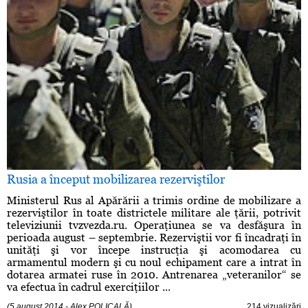
Rusia a început mobilizarea rezerviştilor
Ministerul Rus al Apărării a trimis ordine de mobilizare a
rezerviştilor în toate districtele militare ale ţării, potrivit
televiziunii tvzvezda.ru. Operaţiunea se va desfăşura în
perioada august – septembrie. Rezerviştii vor fi încadraţi în
unităţi şi vor începe instrucţia şi acomodarea cu
armamentul modern şi cu noul echipament care a intrat în
dotarea armatei ruse în 2010. Antrenarea „veteranilor“ se
va efectua în cadrul exerciţiilor ...
(5 august 2014 - Alex POLICALĂ)
214 vizualizări