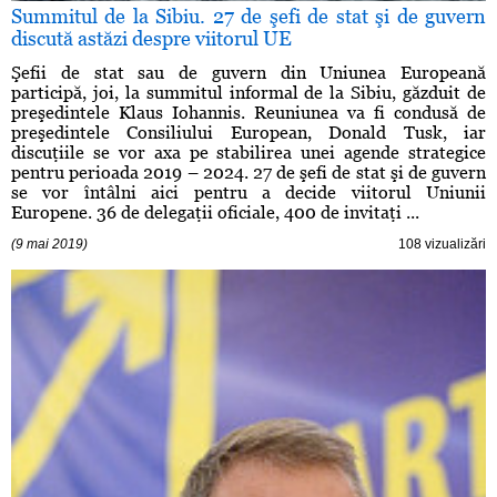
Summitul de la Sibiu. 27 de şefi de stat şi de guvern
discută astăzi despre viitorul UE
Şefii de stat sau de guvern din Uniunea Europeană
participă, joi, la summitul informal de la Sibiu, găzduit de
preşedintele Klaus Iohannis. Reuniunea va fi condusă de
preşedintele Consiliului European, Donald Tusk, iar
discuţiile se vor axa pe stabilirea unei agende strategice
pentru perioada 2019 – 2024. 27 de şefi de stat şi de guvern
se vor întâlni aici pentru a decide viitorul Uniunii
Europene. 36 de delegaţii oficiale, 400 de invitaţi ...
(9 mai 2019)
108 vizualizări