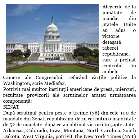
Alegerile de la
jumătate de
mandat din
Statele Unite
au adus o
victorie
detaşată
taberei
republicane,
care a preluat
controlul în
ambele
Camere ale Congresului, refăcând cărţile politice la
Washington, scrie Mediafax.
Potrivit mai multor instituţii americane de presă, miercuri,
rezultate provizorii ale scrutinelor arătau următoarea
componenţă:
SENAT
După scrutinul pentru peste o treime (36) din cele 100 de
mandate din Senat, republicanii deţin cel puţin o majoritate
de 52 de mandate, după ce au obţinut victorii în şapte state:
Arkansas, Colorado, Iowa, Montana, North Carolina, South
Dakota, West Virginia, potrivit The New York Times (NYT)