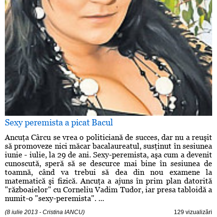
Sexy peremista a picat Bacul
Ancuţa Cârcu se vrea o politiciană de succes, dar nu a reuşit
să promoveze nici măcar bacalaureatul, susţinut în sesiunea
iunie - iulie, la 29 de ani. Sexy-peremista, aşa cum a devenit
cunoscută, speră să se descurce mai bine în sesiunea de
toamnă, când va trebui să dea din nou examene la
matematică şi fizică. Ancuţa a ajuns în prim plan datorită
"războaielor" cu Corneliu Vadim Tudor, iar presa tabloidă a
numit-o "sexy-peremista". ...
(8 iulie 2013 - Cristina IANCU)
129 vizualizări