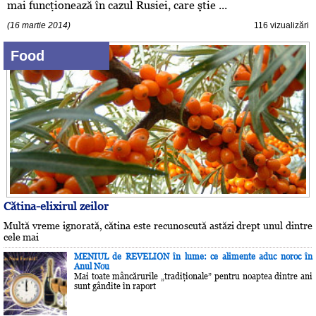
mai funcţionează în cazul Rusiei, care ştie ...
(16 martie 2014)
116 vizualizări
Food
Cătina-elixirul zeilor
Multă vreme ignorată, cătina este recunoscută astăzi drept unul dintre
cele mai
MENIUL de REVELION în lume: ce alimente aduc noroc în
Anul Nou
Mai toate mâncărurile „tradiţionale” pentru noaptea dintre ani
sunt gândite în raport