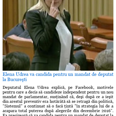
Elena Udrea va candida pentru un mandat de deputat
la Bucureşti
Deputatul Elena Udrea explică, pe Facebook, motivele
pentru care a decis să candideze independent pentru un nou
mandat de parlamentar, susţinând că, deşi după ce a ieşit
din arestul preventiv era hotărâtă să se retragă din politică,
”Sistemul" a continuat să o facă ţintă "în strategia lui de a
acapara total puterea după alegerile din decembrie 2016”.
Ea precizează că va candida pentru un mandat de deputat la