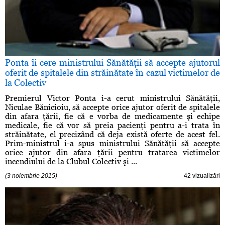
Ponta îi cere ministrului Sănătăţii să accepte ajutorul
oferit de spitalele din străinătate în cazul victimelor de
la Colectiv
Premierul Victor Ponta i-a cerut ministrului Sănătăţii,
Niculae Bănicioiu, să accepte orice ajutor oferit de spitalele
din afara ţării, fie că e vorba de medicamente şi echipe
medicale, fie că vor să preia pacienţi pentru a-i trata în
străinătate, el precizând că deja există oferte de acest fel.
Prim-ministrul i-a spus ministrului Sănătăţii să accepte
orice ajutor din afara ţării pentru tratarea victimelor
incendiului de la Clubul Colectiv şi ...
(3 noiembrie 2015)
42 vizualizări