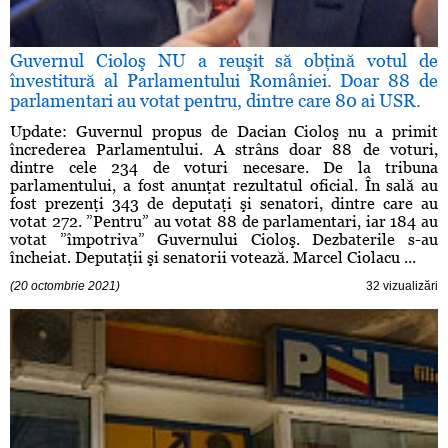
Guvernul Cioloş NU a reuşit să obţină votul de
învestitură al Parlamentului României. Doar 88 de
parlamentari au votat pentru, dintre care 80 ai USR.
Update: Guvernul propus de Dacian Cioloş nu a primit
încrederea Parlamentului. A strâns doar 88 de voturi,
dintre cele 234 de voturi necesare. De la tribuna
parlamentului, a fost anunţat rezultatul oficial. În sală au
fost prezenţi 343 de deputaţi şi senatori, dintre care au
votat 272. ”Pentru” au votat 88 de parlamentari, iar 184 au
votat ”împotriva” Guvernului Cioloş. Dezbaterile s-au
încheiat. Deputaţii şi senatorii votează. Marcel Ciolacu ...
(20 octombrie 2021)
32 vizualizări