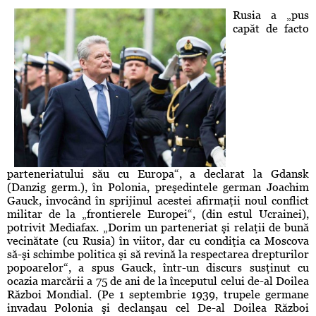
Rusia a „pus
capăt de facto
parteneriatului său cu Europa“, a declarat la Gdansk
(Danzig germ.), în Polonia, preşedintele german Joachim
Gauck, invocând în sprijinul acestei afirmaţii noul conflict
militar de la „frontierele Europei“, (din estul Ucrainei),
potrivit Mediafax. „Dorim un parteneriat şi relaţii de bună
vecinătate (cu Rusia) în viitor, dar cu condiţia ca Moscova
să-şi schimbe politica şi să revină la respectarea drepturilor
popoarelor“, a spus Gauck, într-un discurs susţinut cu
ocazia marcării a 75 de ani de la începutul celui de-al Doilea
Război Mondial. (Pe 1 septembrie 1939, trupele germane
invadau Polonia şi declanşau cel De-al Doilea Război