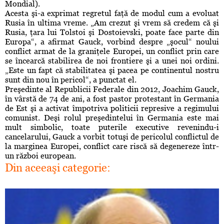
Mondial).
Acesta şi-a exprimat regretul faţă de modul cum a evoluat
Rusia în ultima vreme. „Am crezut şi vrem să credem că şi
Rusia, ţara lui Tolstoi şi Dostoievski, poate face parte din
Europa“, a afirmat Gauck, vorbind despre „şocul“ noului
conflict armat de la graniţele Europei, un conflict prin care
se încearcă stabilirea de noi frontiere şi a unei noi ordini.
„Este un fapt că stabilitatea şi pacea pe continentul nostru
sunt din nou în pericol“, a punctat el.
Preşedinte al Republicii Federale din 2012, Joachim Gauck,
în vârstă de 74 de ani, a fost pastor protestant în Germania
de Est şi a activat împotriva politicii represive a regimului
comunist. Deşi rolul preşedintelui în Germania este mai
mult simbolic, toate puterile executive revenindu-i
cancelarului, Gauck a vorbit totuşi de pericolul conflictul de
la marginea Europei, conflict care riscă să degenereze într-
un război european.
Din aceeaşi categorie: