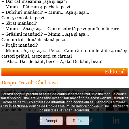
– Dar cât înseamnă „aşa şi aşa”?
– Mmm… Păi cam 4 pachete pe zi.
– Dulciuri mănânci? – Mmm… Aşa şi aşa…
Cam 5 ciocolate pe zi.
– Sărat mănânci?
– Mmm… Aşa şi aşa… Cam o solniţă pe zi pun în mâncare.
– Grăsimi mănânci? – Mmm… Aşa şi aşa…
Cam un kil- două de slană pe zi…
– Prăjit mănânci?
– Mmm… Aşa şi aşa… Pe zi… Cam câte o omletă de 4 ouă şi
cartofi prăjiţi, asezonaţi cu cârnaţi
.– Aha… Dar de băut, bei? – A, da! De băut, beau!
Editorial
Despre "cazul" Gheboasa
A luat foc internetul, au navalit deontologii, au explodat
Pentru scopuri precum afișarea de conținut personalizat, folosim module cookie
opiniile. Cazul Gheboasa, la mare concurenta cu fata ucisa
sau tehnologii similare. Apăsând Accept sau navigând pe acest website, sunteți de
in Mangalia care avea initial 12 ani si fusese violata, iar
acord să permiți colectarea de informații prin cookie-uri sau tehnologii similare.
apoi 18 si ucisa de colega de camera In fapt, un produs al
Aflați în secțiunea
Politica de Cookies
mai multe despre cookie-uri, inclusiv despre
gradului de cultura aferent unor concetateni, domnul cu
posibilitatea retragerii acordului.
pricina a fost lasat sa evolueze intr-o siluire a...
Roberta vs Volo! Game, set: Roberta! Partida încă se