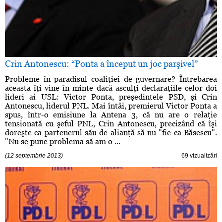
Crin Antonescu: “Ponta a început un joc parşivel”
Probleme în paradisul coaliţiei de guvernare? Întrebarea
aceasta îţi vine în minte dacă asculţi declaraţiile celor doi
lideri ai USL: Victor Ponta, preşedintele PSD, şi Crin
Antonescu, liderul PNL. Mai întâi, premierul Victor Ponta a
spus, într-o emisiune la Antena 3, că nu are o relaţie
tensionată cu şeful PNL, Crin Antonescu, precizând că îşi
doreşte ca partenerul său de alianţă să nu "fie ca Băsescu".
"Nu se pune problema să am o ...
(12 septembrie 2013)
69 vizualizări