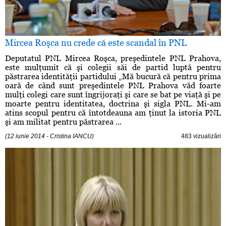
Mircea Roşca nu crede că este scandal în PNL
Deputatul PNL Mircea Roşca, preşedintele PNL Prahova,
este mulţumit că şi colegii săi de partid luptă pentru
păstrarea identităţii partidului „Mă bucură că pentru prima
oară de când sunt preşedintele PNL Prahova văd foarte
mulţi colegi care sunt îngrijoraţi şi care se bat pe viaţă şi pe
moarte pentru identitatea, doctrina şi sigla PNL. Mi-am
atins scopul pentru că întotdeauna am ţinut la istoria PNL
şi am militat pentru păstrarea ...
(12 iunie 2014 - Cristina IANCU)
483 vizualizări