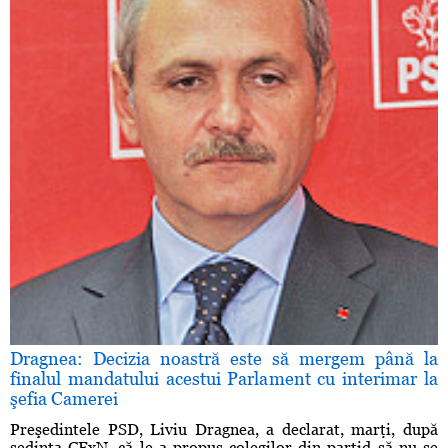
Dragnea: Decizia noastră este să mergem până la
finalul mandatului acestui Parlament cu interimar la
şefia Camerei
Preşedintele PSD, Liviu Dragnea, a declarat, marţi, după
şedinţa CExN, că le-a propus colegilor din partid să nu se