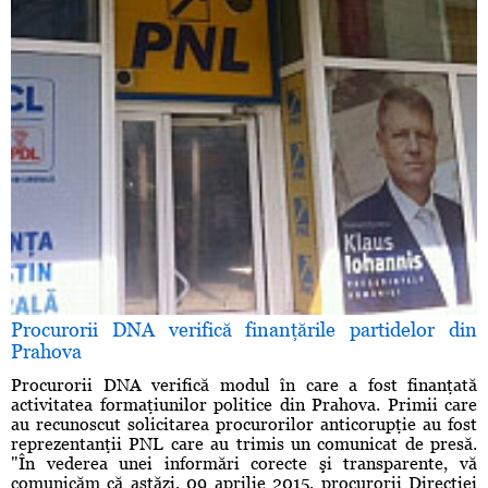
Procurorii DNA verifică finanţările partidelor din
Prahova
Procurorii DNA verifică modul în care a fost finanţată
activitatea formaţiunilor politice din Prahova. Primii care
au recunoscut solicitarea procurorilor anticorupţie au fost
reprezentanţii PNL care au trimis un comunicat de presă.
"În vederea unei informări corecte şi transparente, vă
comunicăm că astăzi, 09 aprilie 2015, procurorii Direcţiei