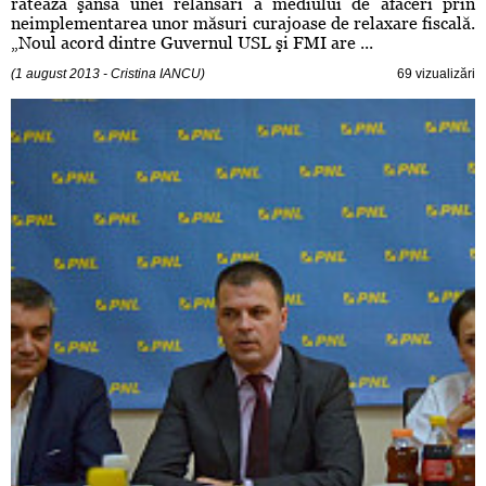
ratează şansa unei relansări a mediului de afaceri prin
neimplementarea unor măsuri curajoase de relaxare fiscală.
„Noul acord dintre Guvernul USL şi FMI are ...
(1 august 2013 - Cristina IANCU)
69 vizualizări