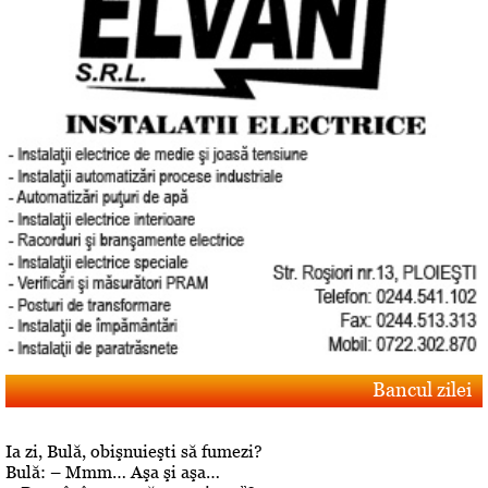
Bancul zilei
Ia zi, Bulă, obişnuieşti să fumezi?
Bulă: – Mmm… Aşa şi aşa…