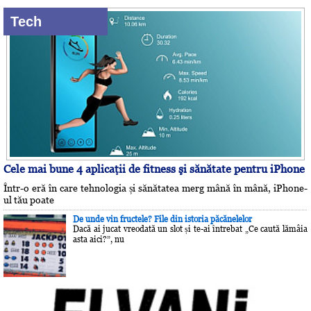
Tech
Cele mai bune 4 aplicaţii de fitness şi sănătate pentru iPhone
Într-o eră în care tehnologia și sănătatea merg mână în mână, iPhone-
ul tău poate
De unde vin fructele? File din istoria păcănelelor
Dacă ai jucat vreodată un slot și te-ai întrebat „Ce caută lămâia
asta aici?”, nu