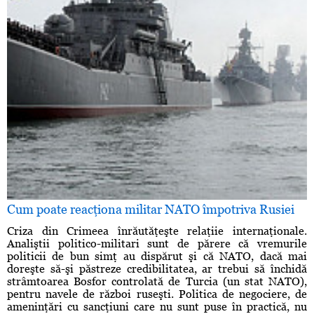
Cum poate reacţiona militar NATO împotriva Rusiei
Criza din Crimeea înrăutăţeşte relaţiie internaţionale.
Analiştii politico-militari sunt de părere că vremurile
politicii de bun simţ au dispărut şi că NATO, dacă mai
doreşte să-şi păstreze credibilitatea, ar trebui să închidă
strâmtoarea Bosfor controlată de Turcia (un stat NATO),
pentru navele de război ruseşti. Politica de negociere, de
ameninţări cu sancţiuni care nu sunt puse în practică, nu