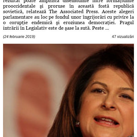
rezultat poate amplifica disensiunile între formaţiunile
prooccidentale şi proruse în această fostă republică
sovietică, relatează The Associated Press. Aceste alegeri
parlamentare au loc pe fondul unor îngrijorări cu privire la
o corupţie endemică şi eroziunea democraţiei. Pragul
intrării în Legislativ este de şase la sută. Peste ...
(24 februarie 2019)
47 vizualizări