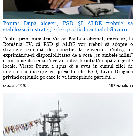
Ponta: După alegeri, PSD ŞI ALDE trebuie să
stabilească o strategie de opoziţie la actualul Guvern
Fostul prim-ministru Victor Ponta a afirmat, miercuri, la
România TV, că PSD şi ALDE vor trebui să adopte o
strategie comună de opoziţie la guvernul Cioloş, el
exprimându-şi disponibilitatea de a vota „cu ambele mîini”
o moţiune de cenzură ce ar putea fi iniţiată după alegerile
locale. Victor Ponta a spus că a avut în cursul zilei de
miercuri o discuţie cu preşedintele PSD, Liviu Dragnea
privind acţiunile pe care le va întreprinde partidul ...
(2 iunie 2016)
192 vizualizări