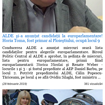
ALDE şi-a anunţat candidaţii la europarlamentare!
Horia Toma, fost primar al Ploieştiului, ocupă locul 9
Conducerea ALDE a anunţat miercuri seară lista
candidaţilor pentru alegerile europarlamentare. Biroul
Politic Central al ALDE a aprobat, în şedinţa de miercuri,
lista pentru europarlamentare, primii fiind
europarlamentarii Norica Nicolai şi Renate Weber -
locurile 1 şi 3 - şi fostul preşedinte al AEP Daniel Barbu, pe
locul 2. Potrivit preşedintelui ALDE, Călin Popescu-
Tăriceanu, pe locul 4 se află Ovidiu Silaghi, fost ministru ...
(28 februarie 2019)
381 vizualizări