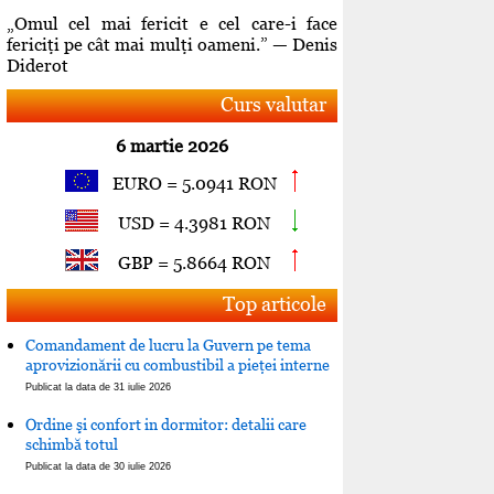
„Omul cel mai fericit e cel care-i face
fericiţi pe cât mai mulţi oameni.” — Denis
Diderot
Curs valutar
6 martie 2026
EURO = 5.0941 RON
USD = 4.3981 RON
GBP = 5.8664 RON
Top articole
Comandament de lucru la Guvern pe tema
aprovizionării cu combustibil a pieţei interne
Publicat la data de 31 iulie 2026
Ordine şi confort in dormitor: detalii care
schimbă totul
Publicat la data de 30 iulie 2026