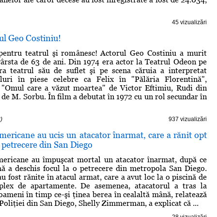
45 vizualizări
ul Geo Costiniu!
 pentru teatrul şi românesc! Actorul Geo Costiniu a murit
 vârsta de 63 de ani. Din 1974 era actor la Teatrul Odeon pe
ra teatrul său de suflet şi pe scena căruia a interpretat
uri în piese celebre ca Felix în "Pălăria Florentină",
 "Omul care a văzut moartea" de Victor Eftimiu, Rudi din
 de M. Sorbu. În film a debutat în 1972 cu un rol secundar în
)
937 vizualizări
americane au ucis un atacator înarmat, care a rănit opt
 petrecere din San Diego
americane au împuşcat mortal un atacator înarmat, după ce
ă a deschis focul la o petrecere din metropola San Diego.
 fost rănite în atacul armat, care a avut loc la o piscină de
lex de apartamente. De asemenea, atacatorul a tras la
oameni în timp ce-şi ţinea berea în cealaltă mână, relatează
Poliţiei din San Diego, Shelly Zimmerman, a explicat că ...
28 vizualizări