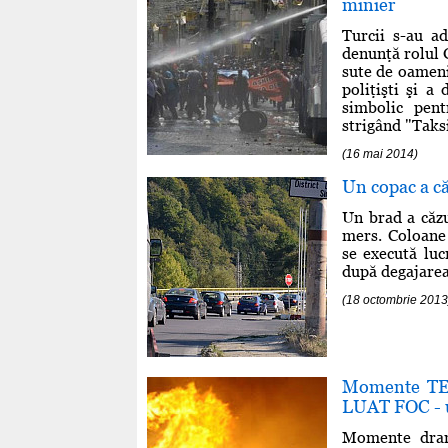
minier
Turcii s-au a
denunţă rolul 
sute de oameni
poliţişti şi a
simbolic pent
strigând "Taksi
(16 mai 2014)
Un copac a că
Un brad a căzu
mers. Coloane 
se execută luc
după degajarea 
(18 octombrie 2013
Momente TER
LUAT FOC - u
Momente dram