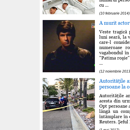
cu ...
(10 februarie 2014)
A murit actor
Veste tragică
luni seară, la
care-l conside
numeroase rol
vagabondul în
"Patima roşie"
...
(12 noiembrie 2013
Autorităţile 
persoane la o
Autorităţile 
acesta din urm
Opt persoane au
lângă un comp
întâmplare în 
Reuters. Şeful 
(1 mai 2017)