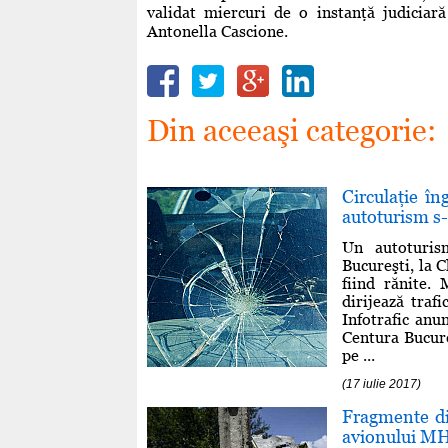
validat miercuri de o instanţă judiciar
Antonella Cascione.
Din aceeaşi categorie:
Circulaţie î
autoturism s-
Un autoturis
Bucureşti, la 
fiind rănite. 
dirijează traf
Infotrafic anu
Centura Bucure
pe ...
(17 iulie 2017)
Fragmente din
avionului MH