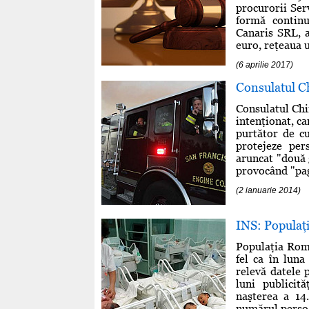
procurorii Ser
formă continu
Canaris SRL, a
euro, reţeaua u
(6 aprilie 2017)
Consulatul Ch
Consulatul Chi
intenţionat, c
purtător de cu
protejeze per
aruncat "două g
provocând "pag
(2 ianuarie 2014)
INS: Populaţ
Populaţia Româ
fel ca în luna
relevă datele p
luni publicită
naşterea a 14
numărul persoa