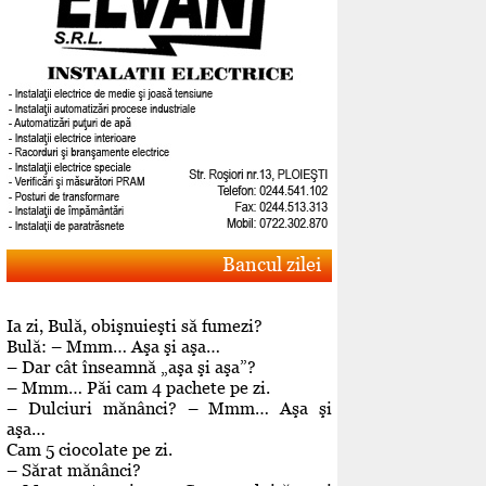
Bancul zilei
Ia zi, Bulă, obişnuieşti să fumezi?
Bulă: – Mmm… Aşa şi aşa…
– Dar cât înseamnă „aşa şi aşa”?
– Mmm… Păi cam 4 pachete pe zi.
– Dulciuri mănânci? – Mmm… Aşa şi
aşa…
Cam 5 ciocolate pe zi.
– Sărat mănânci?