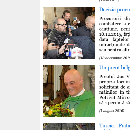
Decizia procu
Procurorii di
combatere a c
cauţiune, pen
18.12.2015, f
data faptelo
infracţiunile 
sau pentru altu
(18 decembrie 201
Un preot belgi
Preotul Jos V
propria locuin
solicitant de a
mâinilor în t
Potrivit Mirror
să-i permită să
(1 august 2016)
Turcia: Piaţ