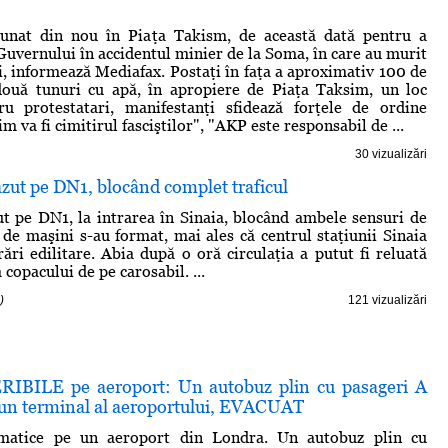
dunat din nou în Piaţa Takism, de această dată pentru a
Guvernului în accidentul minier de la Soma, în care au murit
, informează Mediafax. Postaţi în faţa a aproximativ 100 de
 două tunuri cu apă, în apropiere de Piaţa Taksim, un loc
ru protestatari, manifestanţi sfidează forţele de ordine
m va fi cimitirul fasciştilor", "AKP este responsabil de ...
30 vizualizări
zut pe DN1, blocând complet traficul
t pe DN1, la intrarea în Sinaia, blocând ambele sensuri de
de maşini s-au format, mai ales că centrul staţiunii Sinaia
rări edilitare. Abia după o oră circulaţia a putut fi reluată
copacului de pe carosabil. ...
)
121 vizualizări
IBILE pe aeroport: Un autobuz plin cu pasageri A
n terminal al aeroportului, EVACUAT
atice pe un aeroport din Londra. Un autobuz plin cu