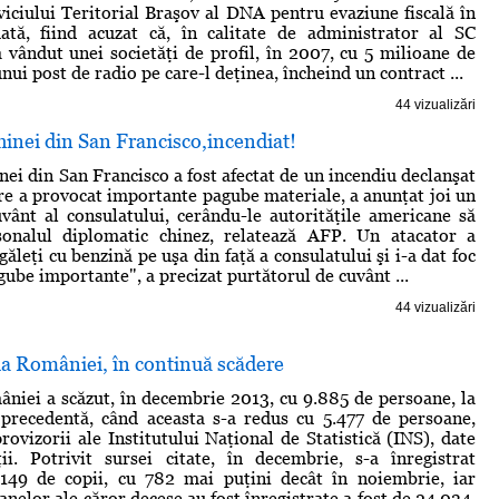
viciului Teritorial Braşov al DNA pentru evaziune fiscală în
ată, fiind acuzat că, în calitate de administrator al SC
 vândut unei societăţi de profil, în 2007, cu 5 milioane de
nui post de radio pe care-l deţinea, încheind un contract ...
44 vizualizări
inei din San Francisco,incendiat!
nei din San Francisco a fost afectat de un incendiu declanşat
are a provocat importante pagube materiale, a anunţat joi un
vânt al consulatului, cerându-le autorităţile americane să
sonalul diplomatic chinez, relatează AFP. Un atacator a
ăleţi cu benzină pe uşa din faţă a consulatului şi i-a dat foc
ube importante", a precizat purtătorul de cuvânt ...
44 vizualizări
ia României, în continuă scădere
niei a scăzut, în decembrie 2013, cu 9.885 de persoane, la
 precedentă, când aceasta s-a redus cu 5.477 de persoane,
rovizorii ale Institutului Naţional de Statistică (INS), date
ţii. Potrivit sursei citate, în decembrie, s-a înregistrat
.149 de copii, cu 782 mai puţini decât în noiembrie, iar
nelor ale căror decese au fost înregistrate a fost de 24.034,