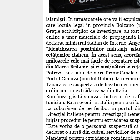
islamişti. În următoarele ore va fi expulz
care locuia legal în provincia Bolzano (
Graţie activităţilor de investigare, au fos
online a unor materiale de propagandă is
declarat ministrul italian de Interne, Ang
"Identificarea posibililor militanţi is
cetăţenilor italieni. În acest sens, acor
mijloacele cele mai facile de recrutare i
din Marea Britanie, şi ei susţinători ai reţ
Potrivit site-ului de ştiri PrimoCanale.
Portul Genova (nordul Italiei), la revenire
Tânăra este suspectată de legături cu medii
ordin pentru extrădarea sa din Italia.
Românca, găsită vinovată în trecut de trafi
tunisian. Ea a revenit în Italia pentru că 
La coborârea de pe feribot în portul di
Direcţiei italiene pentru Investigaţii Gene
iniţiat procedurile pentru extrădarea sus
"Este vorba de o persoană suspectată că a
declarat o sursă din cadrul serviciilor de s
Mandatul pentru extrădarea româncei, emis