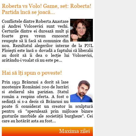
Roberta vs Volo! Game, set: Roberta!
Partida încă se joacă...
Conflictele dintre Roberta Anastase
şi Andrei Volosevici sunt vechi.
Certurile dintre ei durează mult şi
foarte greu vreun cunoscut
reuşeşte să îi facă să comunice din
nou. Rezultatul alegerilor interne de la PNL
Ploieşti este încă o dovadă a faptului că liberalii
au dorit să îi dea o lecţie lui Volosevici,
arâtându-i voalat că nu este pe...
Hai să îţi spun o poveste!
Prin 1951 Brâncusi a dorit să lase
mostenire României 200 de lucrări
si atelierul său parizian. Statul
român a respins oferta. A fost o
sedinţă si s-a decis că Brâncusi nu
poate fi considerat un creator în sculptură
pentru că "speculează prin mijloace bizare
gusturile morbide ale societăţii burgheze". Cei
care au hotărât asta au fost...
Maxima zilei