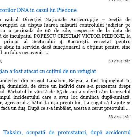
rorilor DNA in cazul lui Piedone
n cadrul Direcţiei Naţionale Anticorupţie – Secţia de
orupţiei au dispus luarea măsurii controlului judiciar pe
tru o perioadă de 60 de zile, respectiv de la data de
aţă de inculpatul POPESCU CRISTIAN VICTOR PIEDONE, la
r primar al Sectorului 4 Bucureşti. cercetat pentru
de abuz în serviciu dacă funcţionarul a obţinut pentru sine
l un folos necuvenit ...
5)
60 vizualizări
an a fost atacat cu cuţitul de un refugiat
anderlee din oraşul Lanaken, Belgia, a fost înjunghiat în
ţă, duminică, de către un individ care s-a prezentat drept
zil. Bărbatul în vârstă de 65 de ani a suferit răni la nivelul
impul incidentului care a avut loc dumincă după-amiază.
, agresorul a bătut la uşa preotului, l-a rugat să-l ajute şi
 facă un duş. După ce s-a îmbăiat, acesta a cerut preotului ...
33 vizualizări
a Taksim, ocupată de protestatari, după accidentul