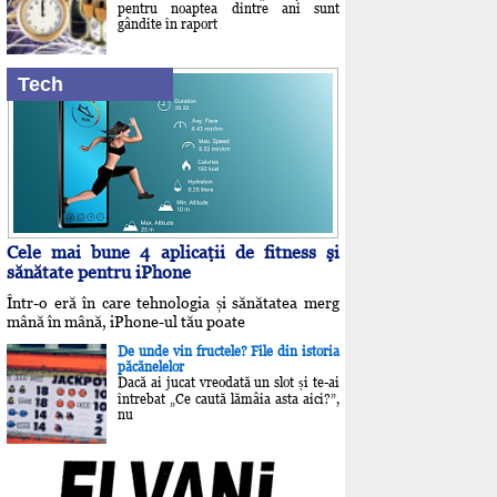
pentru noaptea dintre ani sunt
gândite în raport
Tech
Cele mai bune 4 aplicaţii de fitness şi
sănătate pentru iPhone
Într-o eră în care tehnologia și sănătatea merg
mână în mână, iPhone-ul tău poate
De unde vin fructele? File din istoria
păcănelelor
Dacă ai jucat vreodată un slot și te-ai
întrebat „Ce caută lămâia asta aici?”,
nu