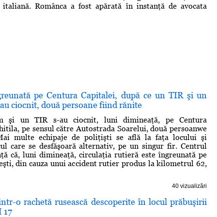
ă italiană. Românca a fost apărată în instanţă de avocata
ngreunată pe Centura Capitalei, după ce un TIR şi un
au ciocnit, două persoane fiind rănite
m şi un TIR s-au ciocnit, luni dimineaţă, pe Centura
Chitila, pe sensul către Autostrada Soarelui, două persoanwe
Mai multe echipaje de poliţişti se află la faţa locului şi
icul care se desfăşoară alternativ, pe un singur fir. Centrul
nţă că, luni dimineaţă, circulaţia rutieră este îngreunată pe
şti, din cauza unui accident rutier produs la kilometrul 62,
40 vizualizări
tr-o rachetă rusească descoperite în locul prăbuşirii
 17