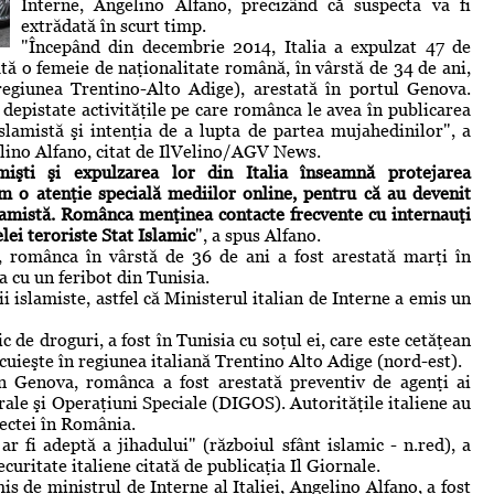
Interne, Angelino Alfano, precizând că suspecta va fi
extrădată în scurt timp.
"Începând din decembrie 2014, Italia a expulzat 47 de
ată o femeie de naţionalitate română, în vârstă de 34 de ani,
regiunea Trentino-Alto Adige), arestată în portul Genova.
t depistate activităţile pe care românca le avea în publicarea
lamistă şi intenţia de a lupta de partea mujahedinilor", a
elino Alfano, citat de IlVelino/AGV News.
lamişti şi expulzarea lor din Italia înseamnă protejarea
dăm o atenţie specială mediilor online, pentru că au devenit
slamistă. Românca menţinea contacte frecvente cu internauţi
elei teroriste Stat Islamic
", a spus Alfano.
it, românca în vârstă de 36 de ani a fost arestată marţi în
a cu un feribot din Tunisia.
 islamiste, astfel că Ministerul italian de Interne a emis un
c de droguri, a fost în Tunisia cu soţul ei, care este cetăţean
locuieşte în regiunea italiană Trentino Alto Adige (nord-est).
n Genova, românca a fost arestată preventiv de agenţi ai
rale şi Operaţiuni Speciale (DIGOS). Autorităţile italiene au
pectei în România.
r fi adeptă a jihadului" (războiul sfânt islamic - n.red), a
ecuritate italiene citată de publicaţia Il Giornale.
 de ministrul de Interne al Italiei, Angelino Alfano, a fost