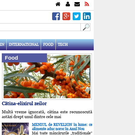
IN
INTERNATIONAL
FOOD
TECH
Food
Cătina-elixirul zeilor
Multă vreme ignorată, cătina este recunoscută
astăzi drept unul dintre cele mai
MENIUL de REVELION în lume: ce
alimente aduc noroc în Anul Nou
Mai toate mâncărurile „tradiţionale”