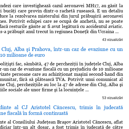
landezi care investighează cazul aeronavei MH17, au găsit la
ii bucăţi care provin dintr-o rachetă rusească. E un detaliu
duce la rezolvarea misterului din jurul prăbuşirii aeronavei
nes. Potrivit echipei care se ocupă de anchetă, nu se poate
acă resturile găsite ar fi avut legătură cu accidentul aviatic.
-a prăbuşit anul trecut în regiunea Doneţk din Ucraina ...
43 vizualizări
n Cluj, Alba şi Prahova, într-un caz de evaziune cu un
 10 milioane de euro
liţişti fac, sâmbătă, 47 de percheziţii în judeţele Cluj, Alba
tr-un caz de evaziune fiscală cu un prejudiciu de 10 milioane
 vizate persoane care au achiziţionat maşini second-hand din
omunitar, fără să plătească TVA. Potrivit unui comunicat al
ne Cluj, percheziţiile au loc la 47 de adrese din Cluj, Alba şi
ile sociale ale unor firme şi la locuinţele ...
53 vizualizări
dinte al CJ Aristotel Căncescu, trimis în judecată
ne fiscală în formă continuată
nte al Consiliului Judeţean Braşov Aristotel Căncescu, aflat
diciar într-un alt dosar, a fost trimis în judecată de către