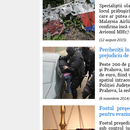
Specialiştii o
locul prăbuşir
care ar putea 
Malaysia Airli
confirma încă d
Avionul MH17 s
(12 august 2015)
Percheziţii î
prejudiciu de
Peste 200 de po
şi Prahova, în
de euro, fiind
spaţiul intrac
Poliţiei Judeţe
Prahova, la sedi
(8 noiembrie 2014)
Fostul preşe
pentru evaziu
Fostul preşedi
sub control ju