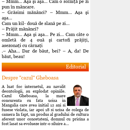
– Mmm… Aşa şi aşa… Cam o solniţă pe zi
pun în mâncare.
– Grăsimi mănânci? – Mmm… Aşa şi
aşa…
Cam un kil- două de slană pe zi…
– Prăjit mănânci?
– Mmm… Aşa şi aşa… Pe zi… Cam câte o
omletă de 4 ouă şi cartofi prăjiţi,
asezonaţi cu cârnaţi
.– Aha… Dar de băut, bei? – A, da! De
băut, beau!
Editorial
Despre "cazul" Gheboasa
A luat foc internetul, au navalit
deontologii, au explodat opiniile.
Cazul Gheboasa, la mare
concurenta cu fata ucisa in
Mangalia care avea initial 12 ani si
fusese violata, iar apoi 18 si ucisa de colega de
camera In fapt, un produs al gradului de cultura
aferent unor concetateni, domnul cu pricina a
fost lasat sa evolueze intr-o siluire a...