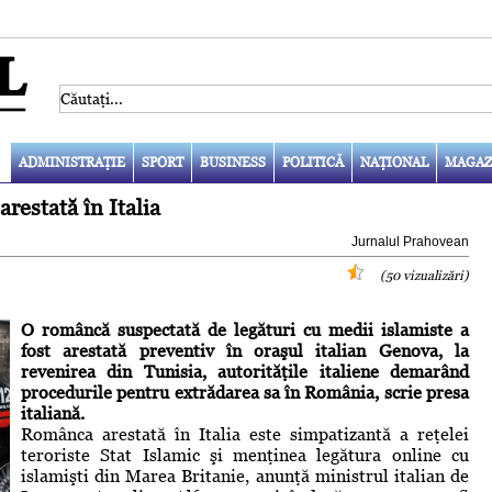
ADMINISTRAŢIE
SPORT
BUSINESS
POLITICĂ
NAŢIONAL
MAGAZ
restată în Italia
Jurnalul Prahovean
(50 vizualizări)
O româncă suspectată de legături cu medii islamiste a
fost arestată preventiv în oraşul italian Genova, la
revenirea din Tunisia, autorităţile italiene demarând
procedurile pentru extrădarea sa în România, scrie presa
italiană.
Românca arestată în Italia este simpatizantă a reţelei
teroriste Stat Islamic şi menţinea legătura online cu
islamişti din Marea Britanie, anunţă ministrul italian de