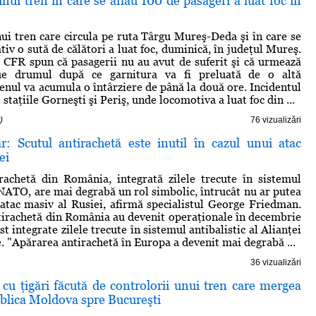
ui tren în care se aflau 100 de pasageri a luat foc în
i tren care circula pe ruta Târgu Mureş-Deda şi în care se
iv o sută de călători a luat foc, duminică, în judeţul Mureş.
 CFR spun că pasagerii nu au avut de suferit şi că urmează
nue drumul după ce garnitura va fi preluată de o altă
enul va acumula o întârziere de până la două ore. Incidentul
e staţiile Gorneşti şi Periş, unde locomotiva a luat foc din ...
)
76 vizualizări
ar: Scutul antirachetă este inutil în cazul unui atac
ei
irachetă din România, integrată zilele trecute în sistemul
l NATO, are mai degrabă un rol simbolic, întrucât nu ar putea
atac masiv al Rusiei, afirmă specialistul George Friedman.
irachetă din România au devenit operaţionale în decembrie
st integrate zilele trecute în sistemul antibalistic al Alianţei
. "Apărarea antirachetă în Europa a devenit mai degrabă ...
36 vizualizări
cu ţigări făcută de controlorii unui tren care mergea
blica Moldova spre Bucureşti