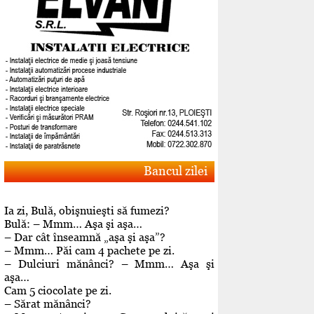
Bancul zilei
Ia zi, Bulă, obişnuieşti să fumezi?
Bulă: – Mmm… Aşa şi aşa…
– Dar cât înseamnă „aşa şi aşa”?
– Mmm… Păi cam 4 pachete pe zi.
– Dulciuri mănânci? – Mmm… Aşa şi
aşa…
Cam 5 ciocolate pe zi.
– Sărat mănânci?