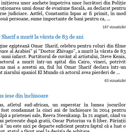
 iniţierea unor anchete împotriva unor lucrători din Poliţie
luţionarea unui dosar de evaziune fiscală, au declarat pentru
 judiciare. Astfel, Constantin Ispas ar fi primit, în mod
două persoane, sume importante de bani pentru ca, ...
187 vizualizări
Sharif a murit la vârsta de 83 de ani
gine egipteană Omar Sharif, celebru pentru roluri din filme
ce al Arabiei" şi "Doctor Zhivago", a murit la vârsta de 83
 unui infarct. Purtătorul de cuvânt al artistului, Steve Kenis,
ctorul a murit într-un spital din Cairo, vineri, potrivit
na mai a acestui an, fiul lui Omar Sharif declara într-un
t ziarului spaniol El Mundo că actorul avea pierderi de ...
63 vizualizări
us iese din închisoare
us, atletul sud-african, un superstar în lumea jocurilor
 fost condamnat la cinci ani de închisoare în 2014 pentru
ulpă a prietenei sale, Reeva Steenkamp. În 21 august, când va
ni petrecute după gratii, Oscar Pistorius va fi liber. Părinţii
ă ”nu este nici pe departe suficient pentru faptul că a luat o
nt, statul a făcut apel la decizia de achitare ...