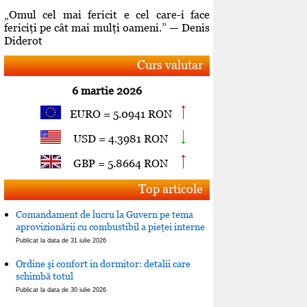
„Omul cel mai fericit e cel care-i face
fericiţi pe cât mai mulţi oameni.” — Denis
Diderot
Curs valutar
6 martie 2026
EURO = 5.0941 RON
USD = 4.3981 RON
GBP = 5.8664 RON
Top articole
Comandament de lucru la Guvern pe tema
aprovizionării cu combustibil a pieţei interne
Publicat la data de 31 iulie 2026
Ordine şi confort in dormitor: detalii care
schimbă totul
Publicat la data de 30 iulie 2026