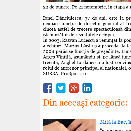
22 de puncte. Pe 21 noiembrie, în etapa a
Ionel Dănciulescu, 37 de ani, este la pr
ocupase funcţia de director general al "ro
cincea astfel de trecere spectaculoasă di
răspunzător de rezultatele echipei.
În 2003, Răzvan Lucescu a renunţat la pos
a echipei. Marius Lăcătuş a procedat la fe
2008 părăsise funcţia de preşedinte. Luna
Argeş Vintilă, asumându-şi, pe lângă func
trecută, Anghel Iordănescu a fost convins
rolul de antrenor principal al naţionalei, 
SURSA: ProSport.ro
Din aceeaşi categorie:
Mită la Bac, 
În noaptea de