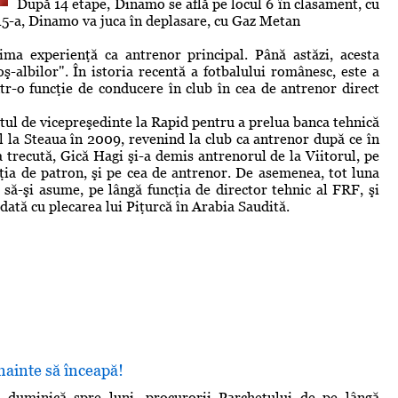
După 14 etape, Dinamo se află pe locul 6 în clasament, cu
 15-a, Dinamo va juca în deplasare, cu Gaz Metan
ima experienţă ca antrenor principal. Până astăzi, acesta
ş-albilor". În istoria recentă a fotbalului românesc, este a
ntr-o funcţie de conducere în club în cea de antrenor direct
tul de vicepreşedinte la Rapid pentru a prelua banca tehnică
l la Steaua în 2009, revenind la club ca antrenor după ce în
 trecută, Gică Hagi şi-a demis antrenorul de la Viitorul, pe
ţia de patron, şi pe cea de antrenor. De asemenea, tot luna
 să-şi asume, pe lângă funcţia de director tehnic al FRF, şi
odată cu plecarea lui Piţurcă în Arabia Saudită.
înainte să înceapă!
 duminică spre luni, procurorii Parchetului de pe lângă