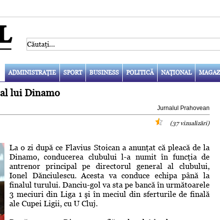
ADMINISTRAŢIE
SPORT
BUSINESS
POLITICĂ
NAŢIONAL
MAGAZ
 al lui Dinamo
Jurnalul Prahovean
(37 vizualizări)
La o zi după ce Flavius Stoican a anunţat că pleacă de la
Dinamo, conducerea clubului l-a numit în funcţia de
antrenor principal pe directorul general al clubului,
Ionel Dănciulescu. Acesta va conduce echipa până la
finalul turului. Danciu-gol va sta pe bancă în următoarele
3 meciuri din Liga 1 şi în meciul din sferturile de finală
ale Cupei Ligii, cu U Cluj.