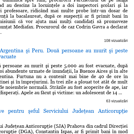
d au descins la locuinţele a doi inspectori şcolari şi la
ei profesoare, ridicând mai multe probe într-un dosar de
uenţă la bacalaureat, după ce suspecţii ar fi primit bani în
isiunii că vor ajuta mai mulţi candidaţi să promoveze
unţat Mediafax. Procurorul de caz Codrin Gavra a declarat
.
108 vizualizări
 Argentina şi Peru. Două persoane au murit şi peste
vacuate
ă persoane au murit şi peste 5.000 au fost evacuate, după
loi abundente urmate de inundaţii, la Buenos Aires şi în alte
entina. Furtuna nu a contenit mai bine de 40 de ore în
inei şi în împrejurimi. În trei zile a plouat tot atât de mult
 de noiembrie normală. Străzile au fost acoperite de ape, iar
 disperaţi. Apele au făcut şi victime: un adolescent de 14 ...
63 vizualizări
ve pentru şeful Serviciului Judeţean Anticorupţie
lui Judeţean Anticorupţie (SJA) Prahova din cadrul Direcţiei
orupţie (DGA), Constantin Ispas, ar fi primit bani în mod