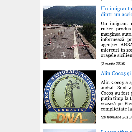
Un imigrant 
dintr-un acci
Un imigrant 
rutier produs
marginea autos
informează pr
agenţiei ANSA
miercuri în zo
oraşele sicilien
(2 martie 2016)
Alin Cocoş şi
Alin Cocoş a a
audiat. Sunt a
Cocoş au fost 
puţin timp la D
vizează pe Ele
complicitate la
(20 februarie 2015)