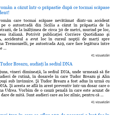
român a căzut într-o prăpastie după ce tocmai scăpase
dent!
român care tocmai scăpase nevătămat dintr-un accident
 pe o autostradă din Sicilia a căzut în prăpastia de la
trazii, de la înălţimea de circa 30 de metri, murind pe loc,
esa italiană. Potrivit publicaţiei Corriere Quotidiano şi
, accidentul a avut loc în cursul nopţii de marţi spre
na Tremonzelli, pe autostrada A19, care face legătura între
e ...
41 vizualizări
 Tudor Breazu, audiaţi la sediul DNA
juns, vineri dimineaţă, la sediul DNA, unde urmează să fie
udieri de rutină, în dosarele în care Tudor Breazu şi Alin
puşi sub învinuire. Şi Tudor Breazu a fost adus în urmă cu
NA. Şi acesta se află în arest preventiv într-un dosar care o
na Udrea. Vorbim de o cauză penală în care este acuzat de
 dare de mită. Sunt audieri care au loc zilnic, pentru că ...
41 vizualizări