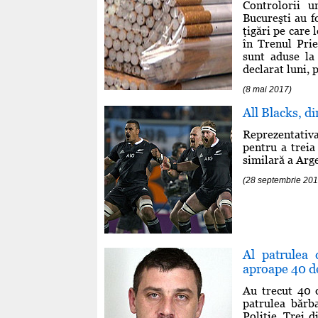
Controlorii 
Bucureşti au fo
ţigări pe care 
în Trenul Pri
sunt aduse la 
declarat luni, 
(8 mai 2017)
All Blacks, d
Reprezentativa
pentru a treia
similară a Arge
(28 septembrie 201
Al patrulea 
aproape 40 d
Au trecut 40 d
patrulea bărb
Poliţie. Trei d