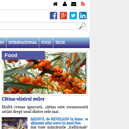
IN
INTERNATIONAL
FOOD
TECH
Food
Cătina-elixirul zeilor
Multă vreme ignorată, cătina este recunoscută
astăzi drept unul dintre cele mai
MENIUL de REVELION în lume: ce
alimente aduc noroc în Anul Nou
Mai toate mâncărurile „tradiţionale”