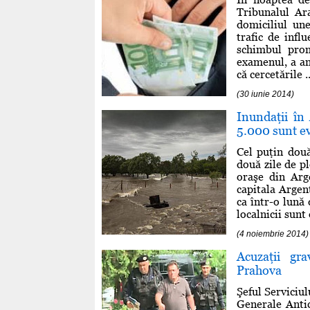
Tribunalul Ara
domiciliul un
trafic de infl
schimbul prom
examenul, a an
că cercetările ..
(30 iunie 2014)
Inundaţii în
5.000 sunt e
Cel puţin dou
două zile de p
oraşe din Arg
capitala Argent
ca într-o lună
localnicii sunt
(4 noiembrie 2014)
Acuzaţii gra
Prahova
Şeful Serviciu
Generale Antic