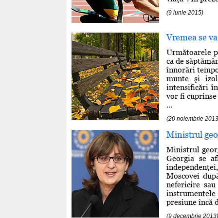
(9 iunie 2015)
Vremea se va 
Următoarele p
ca de săptămân
înnorări tempor
munte şi izo
intensificări 
vor fi cuprinse
...
(20 noiembrie 2013
Ministrul geo
Ministrul geor
Georgia se af
independenţei,
Moscovei după
nefericire sau
instrumentel
presiune încă de
(9 decembrie 2013