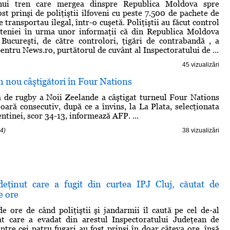
unui tren care mergea dinspre Republica Moldova spre
st prinşi de poliţiştii ilfoveni cu peste 7.500 de pachete de
le transportau ilegal, într-o cuşetă. Poliţiştii au făcut control
eteniei în urma unor informaţii că din Republica Moldova
Bucureşti, de către controlori, ţigări de contrabandă , a
pentru News.ro, purtătorul de cuvânt al Inspectoratului de ...
45 vizualizări
in nou câştigători în Four Nations
 de rugby a Noii Zeelande a câştigat turneul Four Nations
 oară consecutiv, după ce a învins, la La Plata, selecţionata
ntinei, scor 34-13, informează AFP. ...
4)
38 vizualizări
deţinut care a fugit din curtea IPJ Cluj, căutat de
e ore
e ore de când poliţiştii şi jandarmii îl caută pe cel de-al
at care a evadat din arestul Inspectoratului Judeţean de
intre cei patru fugari au fost prinşi în doar câteva ore, însă