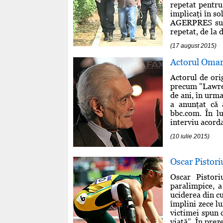
repetat pentru
implicaţi în so
AGERPRES surse
repetat, de la 
(17 august 2015)
Actorul Omar 
Actorul de ori
precum "Lawren
de ani, în urma
a anunţat că a
bbc.com. În lu
interviu acorda
(10 iulie 2015)
Oscar Pistori
Oscar Pistori
paralimpice, a
uciderea din c
împlini zece lu
victimei spun c
viaţă”. În preze