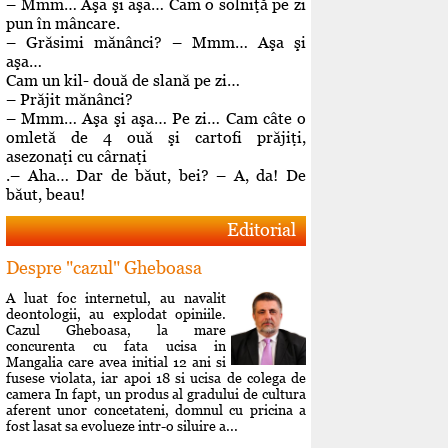
– Mmm… Aşa şi aşa… Cam o solniţă pe zi
pun în mâncare.
– Grăsimi mănânci? – Mmm… Aşa şi
aşa…
Cam un kil- două de slană pe zi…
– Prăjit mănânci?
– Mmm… Aşa şi aşa… Pe zi… Cam câte o
omletă de 4 ouă şi cartofi prăjiţi,
asezonaţi cu cârnaţi
.– Aha… Dar de băut, bei? – A, da! De
băut, beau!
Editorial
Despre "cazul" Gheboasa
A luat foc internetul, au navalit
deontologii, au explodat opiniile.
Cazul Gheboasa, la mare
concurenta cu fata ucisa in
Mangalia care avea initial 12 ani si
fusese violata, iar apoi 18 si ucisa de colega de
camera In fapt, un produs al gradului de cultura
aferent unor concetateni, domnul cu pricina a
fost lasat sa evolueze intr-o siluire a...