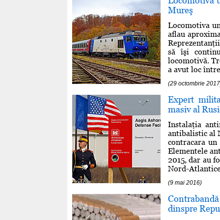
Locomotiva un
Mureş
Locomotiva unu
aflau aproximat
Reprezentanţii
să îşi conti
locomotivă. Tr
a avut loc într
(29 octombrie 2017
Expert milit
masiv al Rusi
Instalaţia ant
antibalistic a
contracara un 
Elementele ant
2015, dar au fo
Nord-Atlantice
(9 mai 2016)
Contrabandă 
dinspre Repu