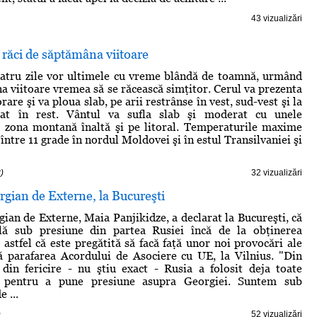
43 vizualizări
răci de săptămâna viitoare
atru zile vor ultimele cu vreme blândă de toamnă, urmând
a viitoare vremea să se răcească simţitor. Cerul va prezenta
are şi va ploua slab, pe arii restrânse în vest, sud-vest şi la
lat în rest. Vântul va sufla slab şi moderat cu unele
în zona montană înaltă şi pe litoral. Temperaturile maxime
 între 11 grade în nordul Moldovei şi în estul Transilvaniei şi
)
32 vizualizări
rgian de Externe, la Bucureşti
gian de Externe, Maia Panjikidze, a declarat la Bucureşti, că
lă sub presiune din partea Rusiei încă de la obţinerea
 astfel că este pregătită să facă faţă unor noi provocări ale
 parafarea Acordului de Asociere cu UE, la Vilnius. "Din
 din fericire - nu ştiu exact - Rusia a folosit deja toate
e pentru a pune presiune asupra Georgiei. Suntem sub
 ...
)
52 vizualizări