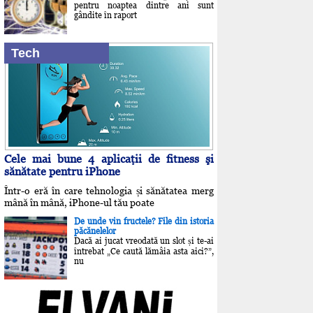
pentru noaptea dintre ani sunt
gândite în raport
Tech
Cele mai bune 4 aplicaţii de fitness şi
sănătate pentru iPhone
Într-o eră în care tehnologia și sănătatea merg
mână în mână, iPhone-ul tău poate
De unde vin fructele? File din istoria
păcănelelor
Dacă ai jucat vreodată un slot și te-ai
întrebat „Ce caută lămâia asta aici?”,
nu