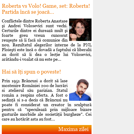
Roberta vs Volo! Game, set: Roberta!
Partida încă se joacă...
Conflictele dintre Roberta Anastase
şi Andrei Volosevici sunt vechi.
Certurile dintre ei durează mult şi
foarte greu vreun cunoscut
reuşeşte să îi facă să comunice din
nou. Rezultatul alegerilor interne de la PNL
Ploieşti este încă o dovadă a faptului că liberalii
au dorit să îi dea o lecţie lui Volosevici,
arâtându-i voalat că nu este pe...
Hai să îţi spun o poveste!
Prin 1951 Brâncusi a dorit să lase
mostenire României 200 de lucrări
si atelierul său parizian. Statul
român a respins oferta. A fost o
sedinţă si s-a decis că Brâncusi nu
poate fi considerat un creator în sculptură
pentru că "speculează prin mijloace bizare
gusturile morbide ale societăţii burgheze". Cei
care au hotărât asta au fost...
Maxima zilei