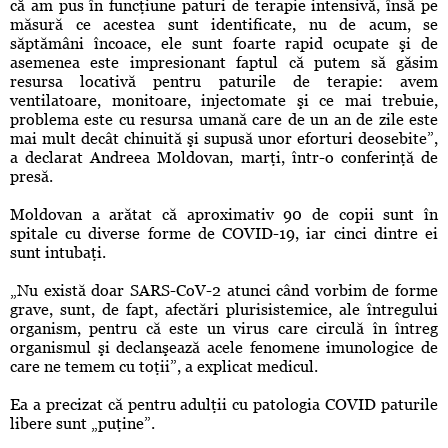
că am pus în funcţiune paturi de terapie intensivă, însă pe
măsură ce acestea sunt identificate, nu de acum, se
săptămâni încoace, ele sunt foarte rapid ocupate şi de
asemenea este impresionant faptul că putem să găsim
resursa locativă pentru paturile de terapie: avem
ventilatoare, monitoare, injectomate şi ce mai trebuie,
problema este cu resursa umană care de un an de zile este
mai mult decât chinuită şi supusă unor eforturi deosebite”,
a declarat Andreea Moldovan, marţi, într-o conferinţă de
presă.
Moldovan a arătat că aproximativ 90 de copii sunt în
spitale cu diverse forme de COVID-19, iar cinci dintre ei
sunt intubaţi.
„Nu există doar SARS-CoV-2 atunci când vorbim de forme
grave, sunt, de fapt, afectări plurisistemice, ale întregului
organism, pentru că este un virus care circulă în întreg
organismul şi declanşează acele fenomene imunologice de
care ne temem cu toţii”, a explicat medicul.
Ea a precizat că pentru adulţii cu patologia COVID paturile
libere sunt „puţine”.