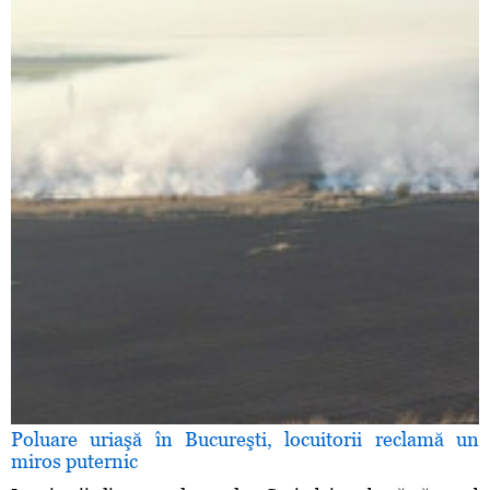
Poluare uriaşă în Bucureşti, locuitorii reclamă un
miros puternic