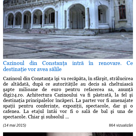
Cazinoul din Constanţa intră în renovare. Ce
destinaţie vor avea sălile
Cazinoul din Constanţa îşi va recăpăta, în sfârşit, strălucirea
de altădată, după ce autorităţile au decis să cheltuiască
şapte milioane de euro pentru refacerea sa, anunţă
digi24.ro. Arhitectura Cazinoului va fi păstrată, la fel şi
destinaţia principalelor încăperi. La parter vor fi amenajate
spaţii pentru conferinţe, expoziţii, spectacole, dar şi o
cafenea. La etajul întâi vor fi o sală de bal şi una de
spectacole. Chiar şi subsolul ...
(14 mai 2015)
864 vizualizări