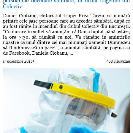
persoanele decedate sâmbătă, în urma tragediei din
Colectiv
Daniel Ciobanu, chitaristul trupei Prea Târziu, se numără
printre cele şase persoane care au decedat sâmbătă, după ce
au fost rănite în incendiul din clubul Colectiv din Bucureşti.
"Cu durere în suflet vă anunţăm că Dan a luptat până astăzi,
la ora 7:30, să rămână cu noi. Va rămâne în amintirile
noastre ca unul dintre cei mai minunaţi oameni! Dumnezeu
să îl odihnească în pace!", a anunţat sâmbătă, pe pagina sa
de Facebook, Daniela Ciobanu, ...
(7 noiembrie 2015)
453 vizualizări