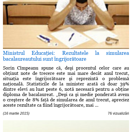
Ministrul Educaţiei: Rezultatele la simularea
bacalaureautului sunt îngrijorătoare
Sorin Cîmpeanu spune că, deşi procentul celor care au
obţinut note de trecere este mai mare decât anul trecut,
situaţia este îngrijorătoare şi reprezintă o problemă
naţională. Statisticile de la minister arată că doar 39%
dintre elevi au luat peste 6, notă necesară pentru a obţine
diploma de bacalaureat. „Deşi ca şi medie ponderată avem
o creştere de 8% faţă de simularea de anul trecut, apreciez
aceste rezultate ca fiind îngrijorătoare, mai ...
(16 martie 2015)
76 vizualizări