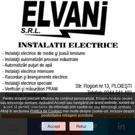
Pentru scopuri precum afișarea de conținut personalizat, folosim module cookie
sau tehnologii similare. Apăsând Accept sau navigând pe acest website, sunteți de
acord să permiți colectarea de informații prin cookie-uri sau tehnologii similare.
Aflați în secțiunea
Politica de Cookies
mai multe despre cookie-uri, inclusiv despre
posibilitatea retragerii acordului.
Bancul zilei