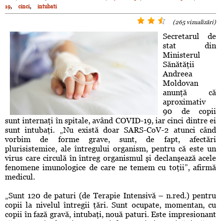
,
,
19
cinci
intubati
(265 vizualizări)
Secretarul de
stat din
Ministerul
Sănătăţii
Andreea
Moldovan
anunţă că
aproximativ
90 de copii
sunt internaţi în spitale, având COVID-19, iar cinci dintre ei
sunt intubaţi. „Nu există doar SARS-CoV-2 atunci când
vorbim de forme grave, sunt, de fapt, afectări
plurisistemice, ale întregului organism, pentru că este un
virus care circulă în întreg organismul şi declanşează acele
fenomene imunologice de care ne temem cu toţii”, afirmă
medicul.
„Sunt 120 de paturi (de Terapie Intensivă – n.red.) pentru
copii la nivelul întregii ţări. Sunt ocupate, momentan, cu
copii în fază gravă, intubaţi, nouă paturi. Este impresionant