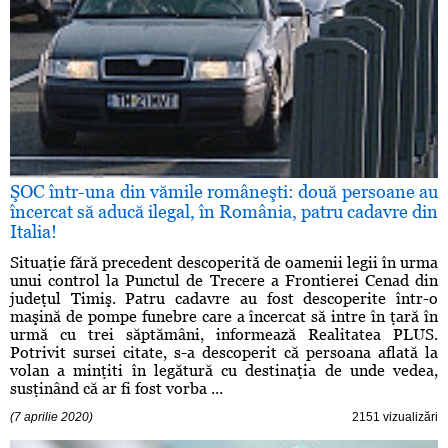
ŞOC într-una din vămile româneşti: două persoane au
încercat să aducă ilegal, în România, patru cadavre din
Italia!
Situaţie fără precedent descoperită de oamenii legii în urma
unui control la Punctul de Trecere a Frontierei Cenad din
judeţul Timiş. Patru cadavre au fost descoperite într-o
maşină de pompe funebre care a încercat să intre în ţară în
urmă cu trei săptămâni, informează Realitatea PLUS.
Potrivit sursei citate, s-a descoperit că persoana aflată la
volan a minţiti în legătură cu destinaţia de unde vedea,
susţinând că ar fi fost vorba ...
(7 aprilie 2020)
2151 vizualizări