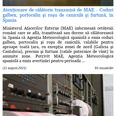
Atenţionare de călătorie transmisă de MAE - Coduri
galben, portocaliu şi roşu de caniculă şi furtună, în
Spania
Ministerul Afacerilor Externe (MAE) informează cetăţenii
români care se află, tranzitează sau doresc să călătorească
în Spania că Agenţia Meteorologică spaniolă a emis coduri
galben, portocaliu şi roşu de caniculă, valabile pentru
aproape toată ţara, cu excepţia zonei de nord (Galicia şi
Cantabria), precum şi furtuni (rafale puternice de vânt) în
anumite zone. Potrivit MAE, Agenţia Meteorologică
spaniolă a emis avertizări pentru perioada ...
(11 august 2021)
93 vizualizări