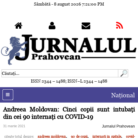
Sâmbătă - 8 august 2026
7:21:03 PM
ISSN 2344 – 1488; ISSN–L 2344 – 1488
Naţional
Andreea Moldovan: Cinci copii sunt intubaţi
din cei 90 internaţi cu COVID-19
31 martie 2021
Jurnalul Prahovean
,
,
,
citeşte totul despre:
andreea moldovan
90 de copii
internati in spitale
covid-