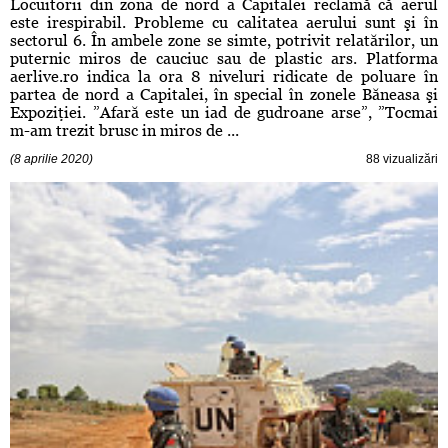
Locuitorii din zona de nord a Capitalei reclamă că aerul
este irespirabil. Probleme cu calitatea aerului sunt şi în
sectorul 6. În ambele zone se simte, potrivit relatărilor, un
puternic miros de cauciuc sau de plastic ars. Platforma
aerlive.ro indica la ora 8 niveluri ridicate de poluare în
partea de nord a Capitalei, în special în zonele Băneasa şi
Expoziţiei. ”Afară este un iad de gudroane arse”, ”Tocmai
m-am trezit brusc in miros de ...
(8 aprilie 2020)
88 vizualizări