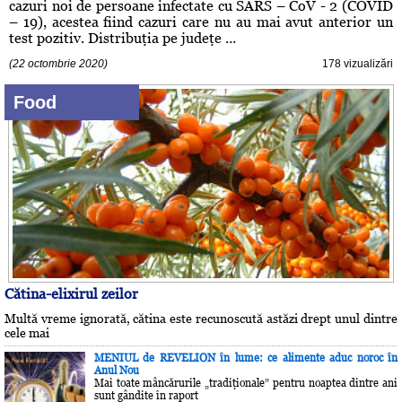
cazuri noi de persoane infectate cu SARS – CoV - 2 (COVID
– 19), acestea fiind cazuri care nu au mai avut anterior un
test pozitiv. Distribuţia pe judeţe ...
(22 octombrie 2020)
178 vizualizări
Food
Cătina-elixirul zeilor
Multă vreme ignorată, cătina este recunoscută astăzi drept unul dintre
cele mai
MENIUL de REVELION în lume: ce alimente aduc noroc în
Anul Nou
Mai toate mâncărurile „tradiţionale” pentru noaptea dintre ani
sunt gândite în raport