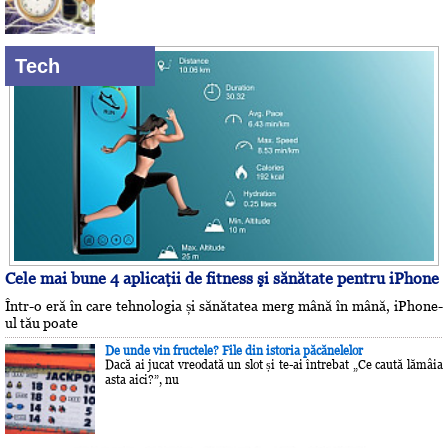
Tech
Cele mai bune 4 aplicaţii de fitness şi sănătate pentru iPhone
Într-o eră în care tehnologia și sănătatea merg mână în mână, iPhone-
ul tău poate
De unde vin fructele? File din istoria păcănelelor
Dacă ai jucat vreodată un slot și te-ai întrebat „Ce caută lămâia
asta aici?”, nu