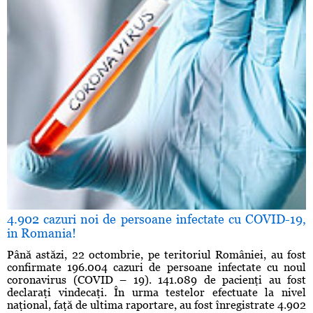
4.902 cazuri noi de persoane infectate cu COVID-19,
in Romania!
Până astăzi, 22 octombrie, pe teritoriul României, au fost
confirmate 196.004 cazuri de persoane infectate cu noul
coronavirus (COVID – 19). 141.089 de pacienţi au fost
declaraţi vindecaţi. În urma testelor efectuate la nivel
naţional, faţă de ultima raportare, au fost înregistrate 4.902