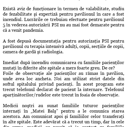
Există aviz de funcţionare în termen de valabilitate, studiu
de fezabilitate şi expertiză pentru pavilionul în care a fost
incendiul. Lucrările ce trebuiau efectuate pentru pavilionul
5 în vederea autorizării PSI nu au mai fost demarate pentru
că a venit pandemia.
A fost depusă documentaţia pentru autorizaţia PSI pentru
pavilionul cu terapia intensivă adulţi, copii, secţiile de copii,
camera de gardă şi radiologia.
Imediat după incendiu comunicarea cu familiile pacienţilor
mutaţi în diferite alte spitale a mers foarte greu. De ce?
Foile de observaţie ale pacienţilor au rămas în pavilion,
unde avea loc ancheta. Noi am utilizat strict datele din
softul spitalului privind pacienţi. În acest program este
trecut telefonul declarat de pacient la internare. Telefonul
aparţinătorilor/rudelor este trecut în foaia de observaţie.
Medicii noştri au sunat familiile tuturor pacienţilor
internaţi în „Matei Balş” pentru a le comunica starea
acestora. Am comunicat apoi şi familiilor celor transferaţi
în alte spitale. Este adevărat că a trecut un timp, dar în cele