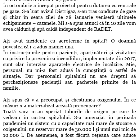
În octombrie a început proiectul pentru dotarea cu centrale
pe gaze. S-a luat avizul Distrigaz, s-au tras conducte de gaze
şi chiar în seara zilei de 28 ianuarie veniseră ultimele
echipamente – cazanele. Mi s-a spus atunci că în 10 zile vom
avea căldură şi apă caldă independent de RADET.
Aţi avut incidente cu aeroterme în spital? O doamnă
povestea că i-a adus mamei una.
În instrucţiunile pentru pacienţi, aparţinători şi vizitatori
cu privire la prevenirea incendiilor, implementate din 2017,
sunt clar interzise aparatele electrice de încălzire. Mie,
personal, nu mi-a fost adusă la cunoştinţă o astfel de
situaţie. Dar personalul spitalului nu are dreptul să
percheziţioneze pacienţii sau pachetele primite de la
familie.
Aţi spus că v-a preocupat şi chestiunea oxigenului. În ce
măsuri s-a materializat această preocupare?
Toată vara m-au speriat tuburile de oxigen pe care le
vedeam în curtea spitalului. S-a amenajat în perioada
pandemiei un sistem cu o capacitate mai mare de stocare a
oxigenului, un rezervor mare de 30.000 l şi unul mai mic de
10.000 l. De asemenea, a fost făcută reţeaua care aduce