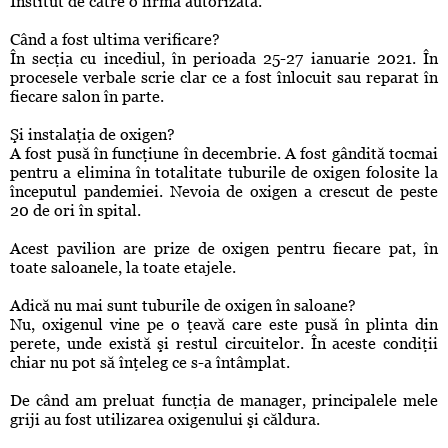
Institut de către o firmă autorizată.
Când a fost ultima verificare?
În secţia cu incediul, în perioada 25-27 ianuarie 2021. În
procesele verbale scrie clar ce a fost înlocuit sau reparat în
fiecare salon în parte.
Şi instalaţia de oxigen?
A fost pusă în funcţiune în decembrie. A fost gândită tocmai
pentru a elimina în totalitate tuburile de oxigen folosite la
începutul pandemiei. Nevoia de oxigen a crescut de peste
20 de ori în spital.
Acest pavilion are prize de oxigen pentru fiecare pat, în
toate saloanele, la toate etajele.
Adică nu mai sunt tuburile de oxigen în saloane?
Nu, oxigenul vine pe o ţeavă care este pusă în plinta din
perete, unde există şi restul circuitelor. În aceste condiţii
chiar nu pot să înţeleg ce s-a întâmplat.
De când am preluat funcţia de manager, principalele mele
griji au fost utilizarea oxigenului şi căldura.