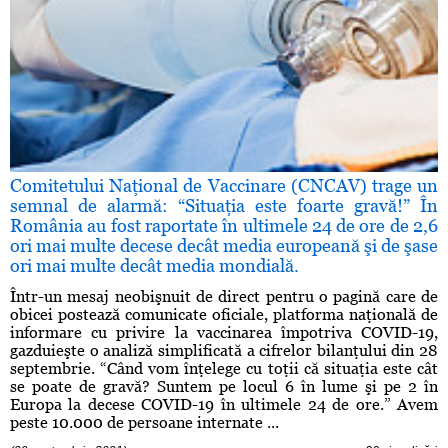
Comitetului Naţional de Vaccinare (CNCAV) trage un
semnal de alarmă: “Situaţia este foarte gravă!” În
România au fost raportate în ultimele 24 de ore de 2,6
ori mai multe decese decât media europeană şi de şase
ori mai multe decât media mondială.
Într-un mesaj neobişnuit de direct pentru o pagină care de
obicei postează comunicate oficiale, platforma naţională de
informare cu privire la vaccinarea împotriva COVID-19,
gazduieşte o analiză simplificată a cifrelor bilanţului din 28
septembrie. “Când vom înţelege cu toţii că situaţia este cât
se poate de gravă? Suntem pe locul 6 în lume şi pe 2 în
Europa la decese COVID-19 în ultimele 24 de ore.” Avem
peste 10.000 de persoane internate ...