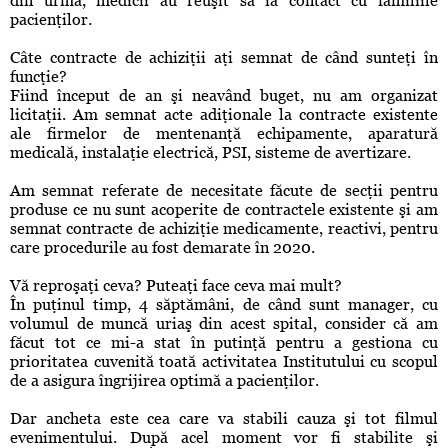
din urma, medicii au reuşit să ia contact cu familiile
pacienţilor.
Câte contracte de achiziţii aţi semnat de când sunteţi în
funcţie?
Fiind început de an şi neavând buget, nu am organizat
licitaţii. Am semnat acte adiţionale la contracte existente
ale firmelor de mentenanţă echipamente, aparatură
medicală, instalaţie electrică, PSI, sisteme de avertizare.
Am semnat referate de necesitate făcute de secţii pentru
produse ce nu sunt acoperite de contractele existente şi am
semnat contracte de achiziţie medicamente, reactivi, pentru
care procedurile au fost demarate în 2020.
Vă reproşaţi ceva? Puteaţi face ceva mai mult?
În puţinul timp, 4 săptămâni, de când sunt manager, cu
volumul de muncă uriaş din acest spital, consider că am
făcut tot ce mi-a stat în putinţă pentru a gestiona cu
prioritatea cuvenită toată activitatea Institutului cu scopul
de a asigura îngrijirea optimă a pacienţilor.
Dar ancheta este cea care va stabili cauza şi tot filmul
evenimentului. După acel moment vor fi stabilite şi