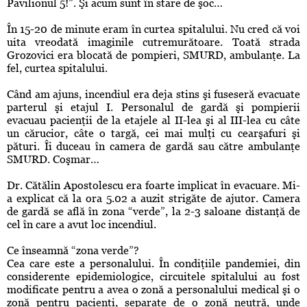
Pavilionul 5!”. Şi acum sunt în stare de şoc…
În 15-20 de minute eram în curtea spitalului. Nu cred că voi
uita vreodată imaginile cutremurătoare. Toată strada
Grozovici era blocată de pompieri, SMURD, ambulanţe. La
fel, curtea spitalului.
Când am ajuns, incendiul era deja stins şi fuseseră evacuate
parterul şi etajul I. Personalul de gardă şi pompierii
evacuau pacienţii de la etajele al II-lea şi al III-lea cu câte
un cărucior, câte o targă, cei mai mulţi cu cearşafuri şi
pături. Îi duceau în camera de gardă sau către ambulanţe
SMURD. Coşmar…
Dr. Cătălin Apostolescu era foarte implicat în evacuare. Mi-
a explicat că la ora 5.02 a auzit strigăte de ajutor. Camera
de gardă se află în zona “verde”, la 2-3 saloane distanţă de
cel în care a avut loc incendiul.
Ce înseamnă “zona verde”?
Cea care este a personalului. În condiţiile pandemiei, din
considerente epidemiologice, circuitele spitalului au fost
modificate pentru a avea o zonă a personalului medical şi o
zonă pentru pacienţi, separate de o zonă neutră, unde