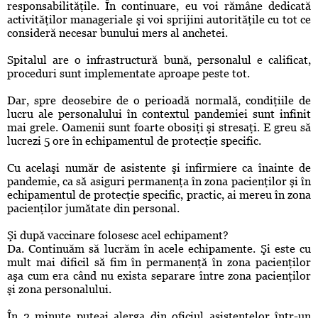
responsabilităţile. În continuare, eu voi rămâne dedicată
activităţilor manageriale şi voi sprijini autorităţile cu tot ce
consideră necesar bunului mers al anchetei.
Spitalul are o infrastructură bună, personalul e calificat,
proceduri sunt implementate aproape peste tot.
Dar, spre deosebire de o perioadă normală, condiţiile de
lucru ale personalului în contextul pandemiei sunt infinit
mai grele. Oamenii sunt foarte obosiţi şi stresaţi. E greu să
lucrezi 5 ore în echipamentul de protecţie specific.
Cu acelaşi număr de asistente şi infirmiere ca înainte de
pandemie, ca să asiguri permanenţa în zona pacienţilor şi în
echipamentul de protecţie specific, practic, ai mereu în zona
pacienţilor jumătate din personal.
Şi după vaccinare folosesc acel echipament?
Da. Continuăm să lucrăm în acele echipamente. Şi este cu
mult mai dificil să fim în permanenţă în zona pacienţilor
aşa cum era când nu exista separare între zona pacienţilor
şi zona personalului.
În 2 minute puteai alerga din oficiul asistentelor într-un