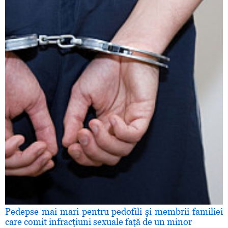
Pedepse mai mari pentru pedofili şi membrii familiei
care comit infracţiuni sexuale faţă de un minor