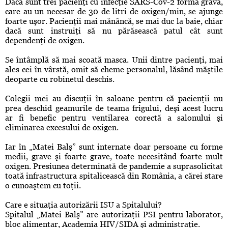
Dacă sunt trei pacienţi cu infecţie SARS-Cov-2 formă gravă,
care au un necesar de 30 de litri de oxigen/min, se ajunge
foarte uşor. Pacienţii mai mănâncă, se mai duc la baie, chiar
dacă sunt instruiţi să nu părăsească patul cât sunt
dependenţi de oxigen.
Se întâmplă să mai scoată masca. Unii dintre pacienţi, mai
ales cei în vârstă, omit să cheme personalul, lăsând măştile
deoparte cu robinetul deschis.
Colegii mei au discuţii în saloane pentru că pacienţii nu
prea deschid geamurile de teama frigului, deşi acest lucru
ar fi benefic pentru ventilarea corectă a salonului şi
eliminarea excesului de oxigen.
Iar în „Matei Balş” sunt internate doar persoane cu forme
medii, grave şi foarte grave, toate necesitând foarte mult
oxigen. Presiunea determinată de pandemie a suprasolicitat
toată infrastructura spitalicească din România, a cărei stare
o cunoaştem cu toţii.
Care e situaţia autorizării ISU a Spitalului?
Spitalul „Matei Balş” are autorizaţii PSI pentru laborator,
bloc alimentar, Academia HIV/SIDA şi administraţie.