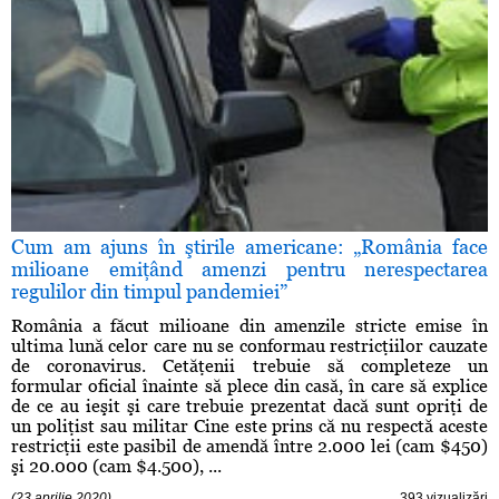
Cum am ajuns în ştirile americane: „România face
milioane emiţând amenzi pentru nerespectarea
regulilor din timpul pandemiei”
România a făcut milioane din amenzile stricte emise în
ultima lună celor care nu se conformau restricţiilor cauzate
de coronavirus. Cetăţenii trebuie să completeze un
formular oficial înainte să plece din casă, în care să explice
de ce au ieşit şi care trebuie prezentat dacă sunt opriţi de
un poliţist sau militar Cine este prins că nu respectă aceste
restricţii este pasibil de amendă între 2.000 lei (cam $450)
şi 20.000 (cam $4.500), ...
(23 aprilie 2020)
393 vizualizări