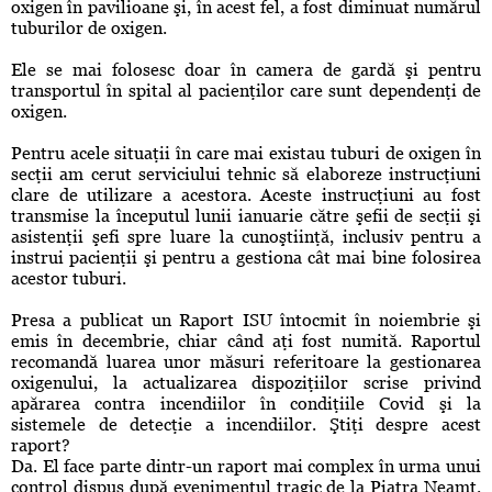
oxigen în pavilioane şi, în acest fel, a fost diminuat numărul
tuburilor de oxigen.
Ele se mai folosesc doar în camera de gardă şi pentru
transportul în spital al pacienţilor care sunt dependenţi de
oxigen.
Pentru acele situaţii în care mai existau tuburi de oxigen în
secţii am cerut serviciului tehnic să elaboreze instrucţiuni
clare de utilizare a acestora. Aceste instrucţiuni au fost
transmise la începutul lunii ianuarie către şefii de secţii şi
asistenţii şefi spre luare la cunoştiinţă, inclusiv pentru a
instrui pacienţii şi pentru a gestiona cât mai bine folosirea
acestor tuburi.
Presa a publicat un Raport ISU întocmit în noiembrie şi
emis în decembrie, chiar când aţi fost numită. Raportul
recomandă luarea unor măsuri referitoare la gestionarea
oxigenului, la actualizarea dispoziţiilor scrise privind
apărarea contra incendiilor în condiţiile Covid şi la
sistemele de detecţie a incendiilor. Ştiţi despre acest
raport?
Da. El face parte dintr-un raport mai complex în urma unui
control dispus după evenimentul tragic de la Piatra Neamţ.