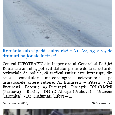
România sub zăpadă: autostrăzile A1, A2, A3 şi 25 de
drumuri naţionale închise!
Centrul INFOTRAFIC din Inspectoratul General al Poliţiei
Române a anuntat, potrivit datelor primite de la structurile
teritoriale de poliţie, că traficul rutier este întrerupt, din
cauza condiţiilor meteorologice nefavorabile, pe
următoarele artere rutiere: A1 Bucureşti – Piteşti; - A2
Bucureşti – Feteşti; - A3 Bucureşti – Ploieşti; - DN 1B Mizil
(Prahova) – Buzău; - DN 1D Albeşti (Prahova) – Urziceni
(Ialomiţa); - DN 2 Afumaţi (Ilfov) – ...
(26 ianuarie 2014)
396 vizualizări