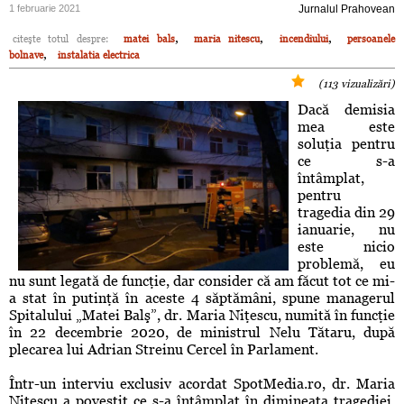
1 februarie 2021
Jurnalul Prahovean
,
,
,
citeşte totul despre:
matei bals
maria nitescu
incendiului
persoanele
,
bolnave
instalatia electrica
(113 vizualizări)
Dacă demisia
mea este
soluţia pentru
ce s-a
întâmplat,
pentru
tragedia din 29
ianuarie, nu
este nicio
problemă, eu
nu sunt legată de funcţie, dar consider că am făcut tot ce mi-
a stat în putinţă în aceste 4 săptămâni, spune managerul
Spitalului „Matei Balş”, dr. Maria Niţescu, numită în funcţie
în 22 decembrie 2020, de ministrul Nelu Tătaru, după
plecarea lui Adrian Streinu Cercel în Parlament.
Într-un interviu exclusiv acordat SpotMedia.ro, dr. Maria
Niţescu a povestit ce s-a întâmplat în dimineaţa tragediei,