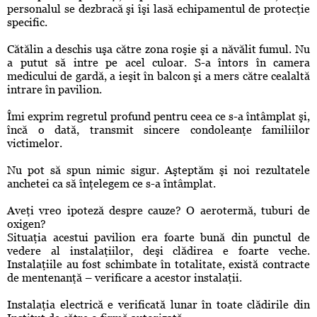
personalul se dezbracă şi îşi lasă echipamentul de protecţie
specific.
Cătălin a deschis uşa către zona roşie şi a năvălit fumul. Nu
a putut să intre pe acel culoar. S-a întors în camera
medicului de gardă, a ieşit în balcon şi a mers către cealaltă
intrare în pavilion.
Îmi exprim regretul profund pentru ceea ce s-a întâmplat şi,
încă o dată, transmit sincere condoleanţe familiilor
victimelor.
Nu pot să spun nimic sigur. Aşteptăm şi noi rezultatele
anchetei ca să înţelegem ce s-a întâmplat.
Aveţi vreo ipoteză despre cauze? O aerotermă, tuburi de
oxigen?
Situaţia acestui pavilion era foarte bună din punctul de
vedere al instalaţiilor, deşi clădirea e foarte veche.
Instalaţiile au fost schimbate în totalitate, există contracte
de mentenanţă – verificare a acestor instalaţii.
Instalaţia electrică e verificată lunar în toate clădirile din