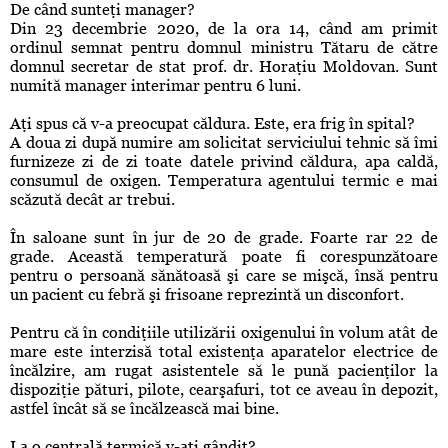
De când sunteţi manager?
Din 23 decembrie 2020, de la ora 14, când am primit
ordinul semnat pentru domnul ministru Tătaru de către
domnul secretar de stat prof. dr. Horaţiu Moldovan. Sunt
numită manager interimar pentru 6 luni.
Aţi spus că v-a preocupat căldura. Este, era frig în spital?
A doua zi după numire am solicitat serviciului tehnic să îmi
furnizeze zi de zi toate datele privind căldura, apa caldă,
consumul de oxigen. Temperatura agentului termic e mai
scăzută decât ar trebui.
În saloane sunt în jur de 20 de grade. Foarte rar 22 de
grade. Această temperatură poate fi corespunzătoare
pentru o persoană sănătoasă şi care se mişcă, însă pentru
un pacient cu febră şi frisoane reprezintă un disconfort.
Pentru că în condiţiile utilizării oxigenului în volum atât de
mare este interzisă total existenţa aparatelor electrice de
încălzire, am rugat asistentele să le pună pacienţilor la
dispoziţie pături, pilote, cearşafuri, tot ce aveau în depozit,
astfel încât să se încălzească mai bine.
La o centrală termică v-aţi gândit?