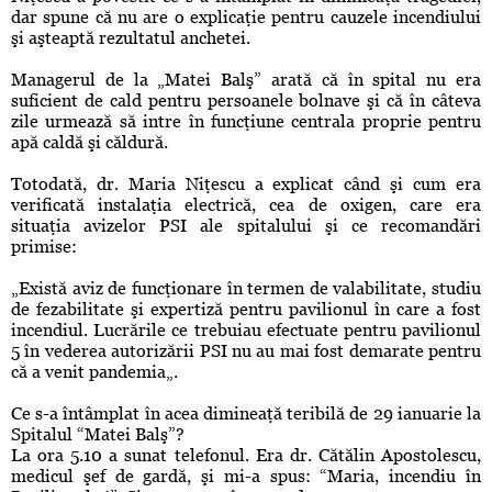
dar spune că nu are o explicaţie pentru cauzele incendiului
şi aşteaptă rezultatul anchetei.
Managerul de la „Matei Balş” arată că în spital nu era
suficient de cald pentru persoanele bolnave şi că în câteva
zile urmează să intre în funcţiune centrala proprie pentru
apă caldă şi căldură.
Totodată, dr. Maria Niţescu a explicat când şi cum era
verificată instalaţia electrică, cea de oxigen, care era
situaţia avizelor PSI ale spitalului şi ce recomandări
primise:
„Există aviz de funcţionare în termen de valabilitate, studiu
de fezabilitate şi expertiză pentru pavilionul în care a fost
incendiul. Lucrările ce trebuiau efectuate pentru pavilionul
5 în vederea autorizării PSI nu au mai fost demarate pentru
că a venit pandemia„.
Ce s-a întâmplat în acea dimineaţă teribilă de 29 ianuarie la
Spitalul “Matei Balş”?
La ora 5.10 a sunat telefonul. Era dr. Cătălin Apostolescu,
medicul şef de gardă, şi mi-a spus: “Maria, incendiu în