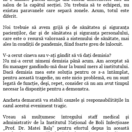
salon de la capătul secţiei. Nu trebuia să te echipezi, nu
existau paravanele care separă zonele. Acum, totul este
diferit.
Noi trebuie să avem grijă şi de sănătatea şi siguranţa
pacienţilor, dar şi de sănătatea şi siguranţa personalului,
care este o resursă valoroasă a sistemului de sănătate, mai
ales în condiţii de pandemie, fiind foarte greu de înlocuit.
V-a cerut cineva sau v-aţi gândit să vă daţi demisia?
Nu mi-a cerut nimeni demisia până acum. Am acceptat să
fiu manager gandindu-mă doar la bunul mers al institutului.
Dacă demisia mea este soluţia pentru ce s-a întâmplat,
pentru această tragedie, nu este nicio problemă, eu nu sunt
legată de funcţie, deşi, repet, consider că nu am avut timpul
necesar la dispoziţie pentru a demonstra.
Ancheta demarată va stabili cauzele şi responsabilităţile în
cazul acestui eveniment tragic.
Vreau să mulţumesc întregului staff medical şi
administrativ de la Institutul Naţional de Boli Infecţioase
„Prof. Dr. Matei Balş” pentru efortul depus în această