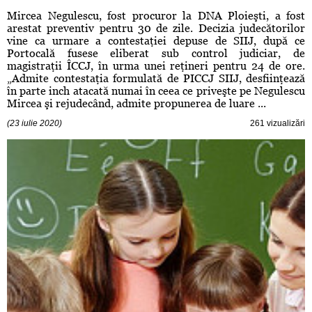
Mircea Negulescu, fost procuror la DNA Ploieşti, a fost
arestat preventiv pentru 30 de zile. Decizia judecătorilor
vine ca urmare a contestaţiei depuse de SIIJ, după ce
Portocală fusese eliberat sub control judiciar, de
magistraţii ÎCCJ, în urma unei reţineri pentru 24 de ore.
„Admite contestaţia formulată de PICCJ SIIJ, desfiinţează
în parte inch atacată numai în ceea ce priveşte pe Negulescu
Mircea şi rejudecând, admite propunerea de luare ...
(23 iulie 2020)
261 vizualizări