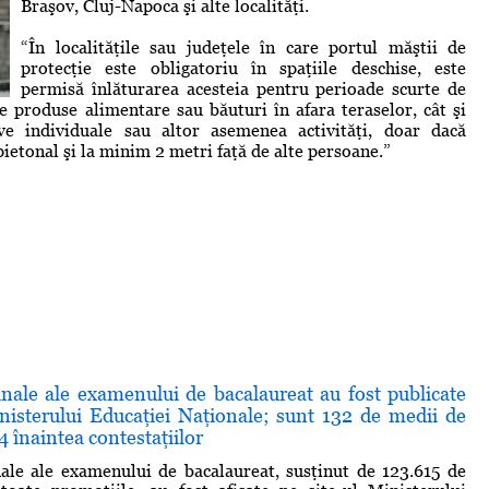
Braşov, Cluj-Napoca şi alte localităţi.
“În localităţile sau judeţele în care portul măştii de
protecţie este obligatoriu în spaţiile deschise, este
permisă înlăturarea acesteia pentru perioade scurte de
 produse alimentare sau băuturi în afara teraselor, cât şi
ive individuale sau altor asemenea activităţi, doar dacă
pietonal şi la minim 2 metri faţă de alte persoane.”
inale ale examenului de bacalaureat au fost publicate
inisterului Educaţiei Naţionale; sunt 132 de medii de
4 înaintea contestaţiilor
nale ale examenului de bacalaureat, susţinut de 123.615 de