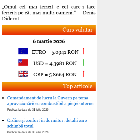
„Omul cel mai fericit e cel care-i face
fericiţi pe cât mai mulţi oameni.” — Denis
Diderot
Curs valutar
6 martie 2026
EURO = 5.0941 RON
USD = 4.3981 RON
GBP = 5.8664 RON
Top articole
Comandament de lucru la Guvern pe tema
aprovizionării cu combustibil a pieţei interne
Publicat la data de 31 iulie 2026
Ordine şi confort in dormitor: detalii care
schimbă totul
Publicat la data de 30 iulie 2026