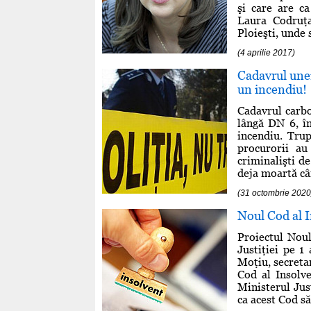
şi care are ca
Laura Codruţa
Ploieşti, unde 
(4 aprilie 2017)
Cadavrul unei
un incendiu!
Cadavrul carbo
lângă DN 6, î
incendiu. Trup
procurorii au
criminalişti de
deja moartă cân
(31 octombrie 2020
Noul Cod al I
Proiectul Noul
Justiţiei pe 1
Moţiu, secretar
Cod al Insolv
Ministerul Jus
ca acest Cod să