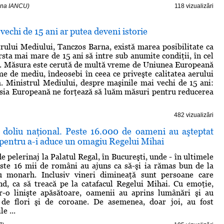
stina IANCU)
118 vizualizări
vechi de 15 ani ar putea deveni istorie
trului Mediului, Tanczos Barna, există marea posibilitate ca
rsta mai mare de 15 ani să intre sub anumite condiţii, în cel
p. Măsura este cerută de multă vreme de Uniunea Europeană
me de mediu, îndeosebi în ceea ce priveşte calitatea aerului
. Ministrul Mediului, despre maşinile mai vechi de 15 ani:
sia Europeană ne forţează să luăm măsuri pentru reducerea
482 vizualizări
 doliu naţional. Peste 16.000 de oameni au aşteptat
e pentru a-i aduce un omagiu Regelui Mihai
e pelerinaj la Palatul Regal, în Bucureşti, unde - în ultimele
ste 16 mii de români au ajuns ca să-şi ia rămas bun de la
u monarh. Inclusiv vineri dimineaţă sunt persoane care
nd, ca să treacă pe la catafacul Regelui Mihai. Cu emoţie,
tr-o linişte apăsătoare, oamenii au aprins lumânări şi au
 de flori şi de coroane. De asemenea, doar joi, au fost
e ...