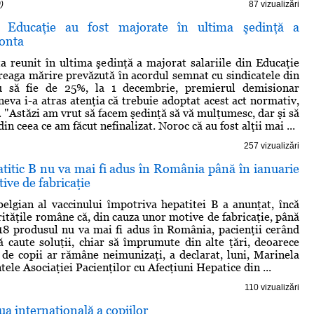
)
87 vizualizări
in Educaţie au fost majorate în ultima şedinţă a
onta
 reunit în ultima şedinţă a majorat salariile din Educaţie
ntreaga mărire prevăzută în acordul semnat cu sindicatele din
u să fie de 25%, la 1 decembrie, premierul demisionar
neva i-a atras atenţia că trebuie adoptat acest act normativ,
. "Astăzi am vrut să facem şedinţă să vă mulţumesc, dar şi să
in ceea ce am făcut nefinalizat. Noroc că au fost alţii mai ...
257 vizualizări
titic B nu va mai fi adus în România până în ianuarie
ive de fabricaţie
elgian al vaccinului împotriva hepatitei B a anunţat, încă
rităţile române că, din cauza unor motive de fabricaţie, până
18 produsul nu va mai fi adus în România, pacienţii cerând
să caute soluţii, chiar să împrumute din alte ţări, deoarece
de copii ar rămâne neimunizaţi, a declarat, luni, Marinela
ele Asociaţiei Pacienţilor cu Afecţiuni Hepatice din ...
110 vizualizări
ua internaţională a copiilor