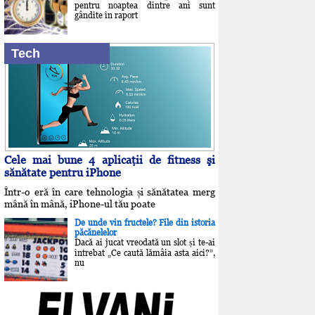
pentru noaptea dintre ani sunt
gândite în raport
Tech
Cele mai bune 4 aplicaţii de fitness şi
sănătate pentru iPhone
Într-o eră în care tehnologia și sănătatea merg
mână în mână, iPhone-ul tău poate
De unde vin fructele? File din istoria
păcănelelor
Dacă ai jucat vreodată un slot și te-ai
întrebat „Ce caută lămâia asta aici?”,
nu