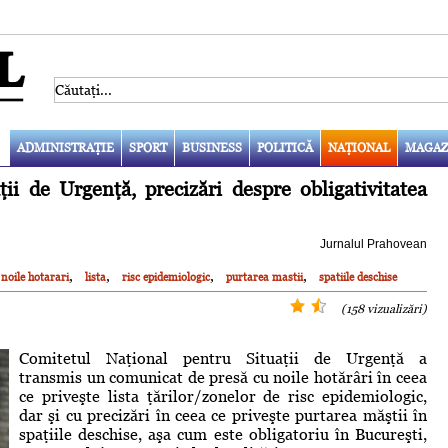
ADMINISTRAŢIE
SPORT
BUSINESS
POLITICĂ
NAŢIONAL
MAGAZ
ii de Urgenţă, precizări despre obligativitatea
Jurnalul Prahovean
,
,
,
,
noile hotarari
lista
risc epidemiologic
purtarea mastii
spatiile deschise
(158 vizualizări)
Comitetul Naţional pentru Situaţii de Urgenţă a
transmis un comunicat de presă cu noile hotărâri în ceea
ce priveşte lista ţărilor/zonelor de risc epidemiologic,
dar şi cu precizări în ceea ce priveşte purtarea măştii în
spaţiile deschise, aşa cum este obligatoriu în Bucureşti,