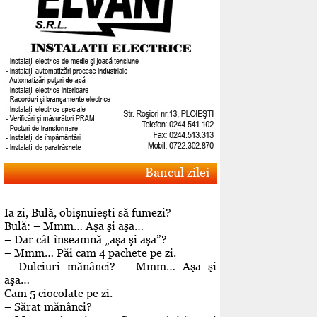
Bancul zilei
Ia zi, Bulă, obişnuieşti să fumezi?
Bulă: – Mmm… Aşa şi aşa…
– Dar cât înseamnă „aşa şi aşa”?
– Mmm… Păi cam 4 pachete pe zi.
– Dulciuri mănânci? – Mmm… Aşa şi
aşa…
Cam 5 ciocolate pe zi.
– Sărat mănânci?