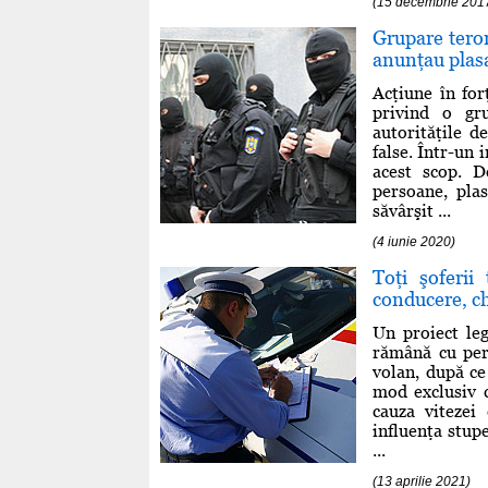
(15 decembrie 201
Grupare teror
anunţau plas
Acţiune în for
privind o gru
autorităţile 
false. Într-un 
acest scop. D
persoane, pla
săvârşit ...
(4 iunie 2020)
Toţi şoferii
conducere, ch
Un proiect leg
rămână cu perm
volan, după ce 
mod exclusiv c
cauza vitezei
influenţa stup
...
(13 aprilie 2021)