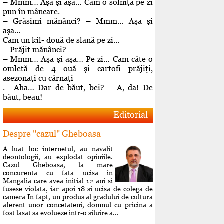
– Mmm… Aşa şi aşa… Cam o solniţă pe zi
pun în mâncare.
– Grăsimi mănânci? – Mmm… Aşa şi
aşa…
Cam un kil- două de slană pe zi…
– Prăjit mănânci?
– Mmm… Aşa şi aşa… Pe zi… Cam câte o
omletă de 4 ouă şi cartofi prăjiţi,
asezonaţi cu cârnaţi
.– Aha… Dar de băut, bei? – A, da! De
băut, beau!
Editorial
Despre "cazul" Gheboasa
A luat foc internetul, au navalit
deontologii, au explodat opiniile.
Cazul Gheboasa, la mare
concurenta cu fata ucisa in
Mangalia care avea initial 12 ani si
fusese violata, iar apoi 18 si ucisa de colega de
camera In fapt, un produs al gradului de cultura
aferent unor concetateni, domnul cu pricina a
fost lasat sa evolueze intr-o siluire a...