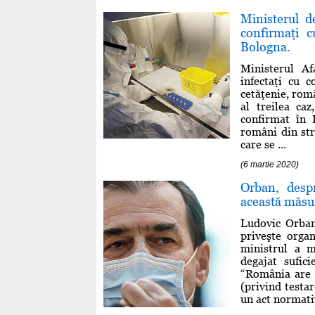
Ministerul d
confirmaţi c
Bologna.
Ministerul Af
infectaţi cu 
cetăţenie, rom
al treilea ca
confirmat în 
români din str
care se ...
(6 martie 2020)
Orban, desp
această măsu
Ludovic Orban
priveşte orga
ministrul a m
degajat sufic
“România are 
(privind testa
un act normativ