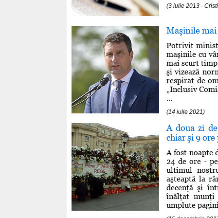
(3 iulie 2013 - Cri
Maşinile mai 
Potrivit minis
maşinile cu vâ
mai scurt tim
şi vizează nor
respirat de om
„Inclusiv Comi
...
(14 iulie 2021)
A doua zi de
chiar şi 9 or
A fost noapte d
24 de ore - pe
ultimul nostr
aşteaptă la râ
decenţă şi în
înălţat munţi
umplute paginil