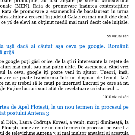
toate promoţiile, au fost afişate pe site-ul Ministerului
ionale (MEN). Rata de promovare înaintea contestaţiilor
. Rata de promovare a examenului de bacalaureat în urma
ntestaţiilor a crescut în judeţul Galaţi cu mai mult dde două
ce 76 de elevi au obţinut medii mai mari decât cele iniţiale.
59 vizualizări
 la uşă dacă ai căutat aşa ceva pe google. Românii
ă grijă
e google poţi găsi orice, de la ştiri interesante la reţete de
sfaturi mai mult sau mai puţin utile. De asemenea, când vrei
sul la ceva, google îţi poate veni în ajutor. Uneori, însă,
utare se poate transforma într-un duşman de temut. Iată
re nu ar trebui să le cauţi pe internet! Lucruri pe care să nu
gle Puţine lucruri sunt atât de revelatoare ca istoricul ...
1010 vizualizări
rtea de Apel Ploieşti, la un nou termen în procesul pe
ntat postului Antena 3
 al DNA, Laura Codruţa Kovesi, a venit, marţi dimineaţă, la
 Ploieşti, unde are loc un nou termen în procesul pe care l-a
ui de televiziune Antena 3 şi mai multor angajaţi ai acestuia