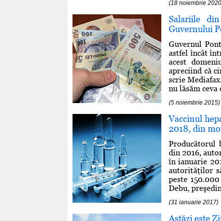
(18 noiembrie 2020
Salariile d
Guvernului P
Guvernul Ponta
astfel încât î
acest domeni
apreciind că ci
scrie Mediafax
nu lăsăm ceva d
(5 noiembrie 2015)
Vaccinul hepa
2018, din mot
Producătorul b
din 2016, auto
în ianuarie 20
autorităţilor 
peste 150.000 
Debu, preşedint
(31 ianuarie 2017)
Astăzi este Zi