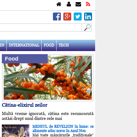
IN
INTERNATIONAL
FOOD
TECH
Food
Cătina-elixirul zeilor
Multă vreme ignorată, cătina este recunoscută
astăzi drept unul dintre cele mai
MENIUL de REVELION în lume: ce
alimente aduc noroc în Anul Nou
Mai toate mâncărurile „tradiţionale”