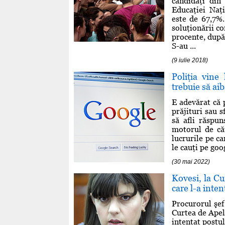
candidaţi din 
Educaţiei Naţ
este de 67,7%
soluţionării co
procente, după 
S-au ...
(9 iulie 2018)
Poliţia vine
trebuie să aib
E adevărat că p
prăjituri sau 
să afli răspun
motorul de că
lucrurile pe ca
le cauţi pe goo
(30 mai 2022)
Kovesi, la Cu
care l-a inte
Procurorul şef
Curtea de Apel
intentat postul