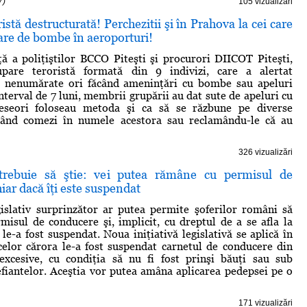
7)
105 vizualizări
istă destructurată! Perchezitii şi în Prahova la cei care
are de bombe în aeroporturi!
ţă a poliţiştilor BCCO Piteşti şi procurori DIICOT Piteşti,
pare teroristă formată din 9 indivizi, care a alertat
de nenumărate ori făcând ameninţări cu bombe sau apeluri
interval de 7 luni, membrii grupării au dat sute de apeluri cu
eseori foloseau metoda şi ca să se răzbune pe diverse
sând comezi în numele acestora sau reclamându-le că au
326 vizualizări
 trebuie să ştie: vei putea rămâne cu permisul de
iar dacă îţi este suspendat
islativ surprinzător ar putea permite şoferilor români să
isul de conducere şi, implicit, cu dreptul de a se afla la
le-a fost suspendat. Noua iniţiativă legislativă se aplică în
elor cărora le-a fost suspendat carnetul de conducere din
 excesive, cu condiţia să nu fi fost prinşi băuţi sau sub
efiantelor. Aceştia vor putea amâna aplicarea pedepsei pe o
171 vizualizări