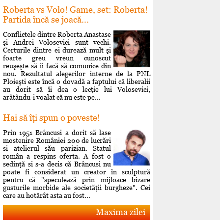
Roberta vs Volo! Game, set: Roberta!
Partida încă se joacă...
Conflictele dintre Roberta Anastase
şi Andrei Volosevici sunt vechi.
Certurile dintre ei durează mult şi
foarte greu vreun cunoscut
reuşeşte să îi facă să comunice din
nou. Rezultatul alegerilor interne de la PNL
Ploieşti este încă o dovadă a faptului că liberalii
au dorit să îi dea o lecţie lui Volosevici,
arâtându-i voalat că nu este pe...
Hai să îţi spun o poveste!
Prin 1951 Brâncusi a dorit să lase
mostenire României 200 de lucrări
si atelierul său parizian. Statul
român a respins oferta. A fost o
sedinţă si s-a decis că Brâncusi nu
poate fi considerat un creator în sculptură
pentru că "speculează prin mijloace bizare
gusturile morbide ale societăţii burgheze". Cei
care au hotărât asta au fost...
Maxima zilei