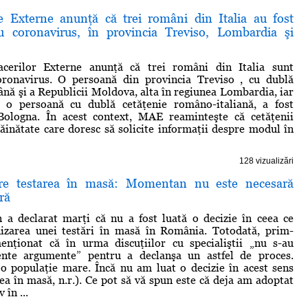
e Externe anunţă că trei români din Italia au fost
u coronavirus, în provincia Treviso, Lombardia şi
acerilor Externe anunţă că trei români din Italia sunt
coronavirus. O persoană din provincia Treviso , cu dublă
ână şi a Republicii Moldova, alta în regiunea Lombardia, iar
z, o persoană cu dublă cetăţenie româno-italiană, a fost
Bologna. În acest context, MAE reaminteşte că cetăţenii
ăinătate care doresc să solicite informaţii despre modul în
128 vizualizări
re testarea în masă: Momentan nu este necesară
ră
 a declarat marţi că nu a fost luată o decizie în ceea ce
nizarea unei testări în masă în România. Totodată, prim-
enţionat că în urma discuţiilor cu specialiştii „nu s-au
iente argumente” pentru a declanşa un astfel de proces.
o populaţie mare. Încă nu am luat o decizie în acest sens
rea în masă, n.r.). Ce pot să vă spun este că deja am adoptat
 în ...