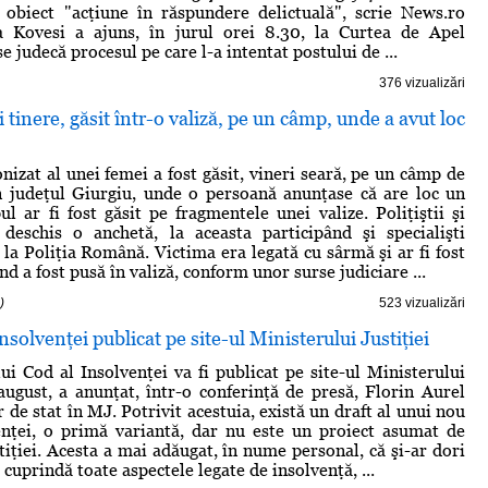
 obiect "acţiune în răspundere delictuală", scrie News.ro
 Kovesi a ajuns, în jurul orei 8.30, la Curtea de Apel
se judecă procesul pe care l-a intentat postului de ...
376 vizualizări
 tinere, găsit într-o valiză, pe un câmp, unde a avut loc
nizat al unei femei a fost găsit, vineri seară, pe un câmp de
n judeţul Giurgiu, unde o persoană anunţase că are loc un
ul ar fi fost găsit pe fragmentele unei valize. Poliţiştii şi
 deschis o anchetă, la aceasta participând şi specialişti
 la Poliţia Română. Victima era legată cu sârmă şi ar fi fost
d a fost pusă în valiză, conform unor surse judiciare ...
)
523 vizualizări
nsolvenţei publicat pe site-ul Ministerului Justiţiei
ui Cod al Insolvenţei va fi publicat pe site-ul Ministerului
 august, a anunţat, într-o conferinţă de presă, Florin Aurel
 de stat în MJ. Potrivit acestuia, există un draft al unui nou
enţei, o primă variantă, dar nu este un proiect asumat de
tiţiei. Acesta a mai adăugat, în nume personal, că şi-ar dori
 cuprindă toate aspectele legate de insolvenţă, ...