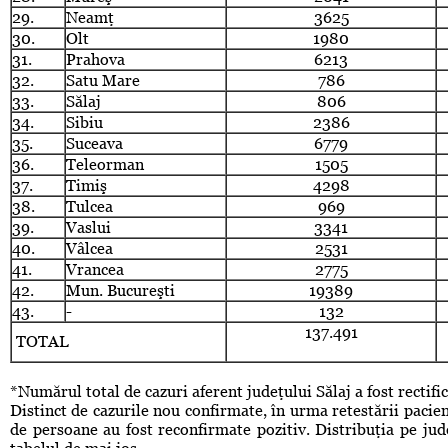
29.
Neamţ
3625
30.
Olt
1980
31.
Prahova
6213
32.
Satu Mare
786
33.
Sălaj
806
34.
Sibiu
2386
35.
Suceava
6779
36.
Teleorman
1505
37.
Timiş
4298
38.
Tulcea
969
39.
Vaslui
3341
40.
Vâlcea
2531
41.
Vrancea
2775
42.
Mun. Bucureşti
19389
43.
-
132
137.491
TOTAL
*Numărul total de cazuri aferent judeţului Sălaj a fost rectifi
Distinct de cazurile nou confirmate, în urma retestării pacien
de persoane au fost reconfirmate pozitiv. Distribuţia pe jude