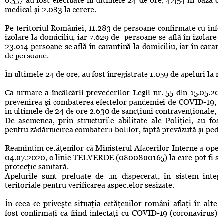
6.537 au fost efectuate în ultimele 24 de ore, 4.454 în baza d
medical şi 2.083 la cerere.
Pe teritoriul României, 11.283 de persoane confirmate cu inf
izolare la domiciliu, iar 7.629 de persoane se află în izolare
23.014 persoane se află în carantină la domiciliu, iar în caran
de persoane.
În ultimele 24 de ore, au fost înregistrate 1.059 de apeluri la
Ca urmare a încălcării prevederilor Legii nr. 55 din 15.05.
prevenirea şi combaterea efectelor pandemiei de COVID-19, po
în ultimele de 24 de ore 2.630 de sancţiuni contravenţionale, 
De asemenea, prin structurile abilitate ale Poliţiei, au fos
pentru zădărnicirea combaterii bolilor, faptă prevăzută şi ped
Reamintim cetăţenilor că Ministerul Afacerilor Interne a ope
04.07.2020, o linie TELVERDE (0800800165) la care pot fi se
protecţie sanitară.
Apelurile sunt preluate de un dispecerat, în sistem integr
teritoriale pentru verificarea aspectelor sesizate.
În ceea ce priveşte situaţia cetăţenilor români aflaţi în alt
fost confirmaţi ca fiind infectaţi cu COVID-19 (coronavirus): 