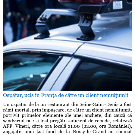
Ospătar, ucis în Franţa de către un client nemulţumit
Un ospătar de la un restaurant din Seine-Saint-Denis a fost
rănit mortal, prin împuşcare, de către un client nemulţumit,
potrivit primelor elemente ale unei anchete, din cauză că
sandviciul nu i-a fost pregătit suficient de repede, relatează
AFP. Vineri, către ora locală 21.00 (22.00, ora României),
angajaţii unui fast-food de la Noisy-le-Grand au chemat