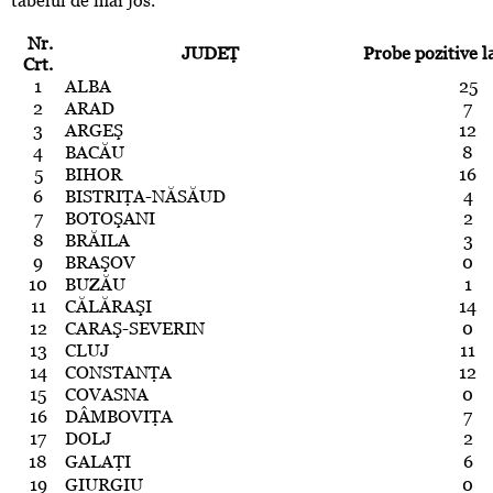
tabelul de mai jos.
Nr.
JUDEŢ
Probe pozitive l
Crt.
1
ALBA
25
2
ARAD
7
3
ARGEŞ
12
4
BACĂU
8
5
BIHOR
16
6
BISTRIŢA-NĂSĂUD
4
7
BOTOŞANI
2
8
BRĂILA
3
9
BRAŞOV
0
10
BUZĂU
1
11
CĂLĂRAŞI
14
12
CARAŞ-SEVERIN
0
13
CLUJ
11
14
CONSTANŢA
12
15
COVASNA
0
16
DÂMBOVIŢA
7
17
DOLJ
2
18
GALAŢI
6
19
GIURGIU
0