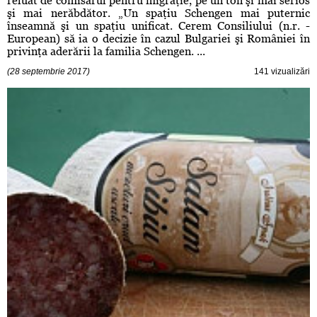
reluat de comisarul pentru migraţie, pe un ton şi mai serios
şi mai nerăbdător. „Un spaţiu Schengen mai puternic
înseamnă şi un spaţiu unificat. Cerem Consiliului (n.r. -
European) să ia o decizie în cazul Bulgariei şi României în
privinţa aderării la familia Schengen. ...
(28 septembrie 2017)
141 vizualizări