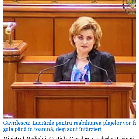
Gavrilescu: Lucrările pentru reabilitarea plajelor vor fi
gata până în toamnă, deşi sunt întârzieri
Ministrul Mediului, Graţiela Gavrilescu, a declarat, vineri,