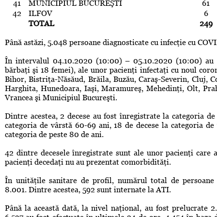
41
MUNICIPIUL BUCUREŞTI
61
42
ILFOV
6
TOTAL
249
Până astăzi, 5.048 persoane diagnosticate cu infecţie cu COV
În intervalul 04.10.2020 (10:00) – 05.10.2020 (10:00) au 
bărbaţi şi 18 femei), ale unor pacienţi infectaţi cu noul coron
Bihor, Bistriţa-Năsăud, Brăila, Buzău, Caraş-Severin, Cluj, 
Harghita, Hunedoara, Iaşi, Maramureş, Mehedinţi, Olt, Praho
Vrancea şi Municipiul Bucureşti.
Dintre acestea, 2 decese au fost înregistrate la categoria de
categoria de vârstă 60-69 ani, 18 de decese la categoria de 
categoria de peste 80 de ani.
42 dintre decesele înregistrate sunt ale unor pacienţi care 
pacienţi decedaţi nu au prezentat comorbidităţi.
În unităţile sanitare de profil, numărul total de persoan
8.001. Dintre acestea, 592 sunt internate la ATI.
Până la această dată, la nivel naţional, au fost prelucrate 2