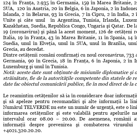
124 în Franţa, 2.935 în Germania, 159 în Marea Britanie, 2
SUA, 120 în Austria, 20 în Belgia, 6 în Japonia, 2 în Indonezi
Islanda, 2 în Belarus, 93 în Grecia, 7 în Cipru, 2 în India, 2
Unite şi câte unul în Argentina, Tunisia, Irlanda, Luxemb
Kazakhstan, Suedia, Republica Congo, Ungaria şi Qatar. De 
19 (coronavirus) şi până la acest moment, 126 de cetăţeni ro
Italia, 19 în Franţa, 43 în Marea Britanie, 11 în Spania, 14 
Suedia, unul în Elveţia, unul în SUA, unul în Brazilia, un
Grecia, au decedat.
Dintre cetăţenii români confirmaţi cu noul coronavirus, 733 au
Germania, 90 în Grecia, 18 în Franţa, 6 în Japonia, 2 în I
Luxemburg şi unul în Tunisia.
Notă: aceste date sunt obţinute de misiunile diplomatice şi o
străinătate, fie de la autorităţile competente din statele de r
date fac obiectul comunicării publice, fie în mod direct de la 
Le reamintim cetăţenilor să ia în considerare doar informaţiil
şi să apeleze pentru recomandări şi alte informaţii la 
Numărul TELVERDE nu este un număr de urgenţă, este o linie 
informarea cetăţenilor şi este valabilă pentru apelurile na
intervalul orar 08.00 – 20.00. De asemenea, românii afla
informaţii despre prevenirea şi combaterea virusului l
+4021.320.20.20.