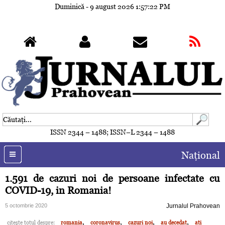
Duminică - 9 august 2026
1:57:24 PM
ISSN 2344 – 1488; ISSN–L 2344 – 1488
Naţional
1.591 de cazuri noi de persoane infectate cu
COVID-19, in Romania!
5 octombrie 2020
Jurnalul Prahovean
,
,
,
,
citeşte totul despre:
romania
coronavirus
cazuri noi
au decedat
ati