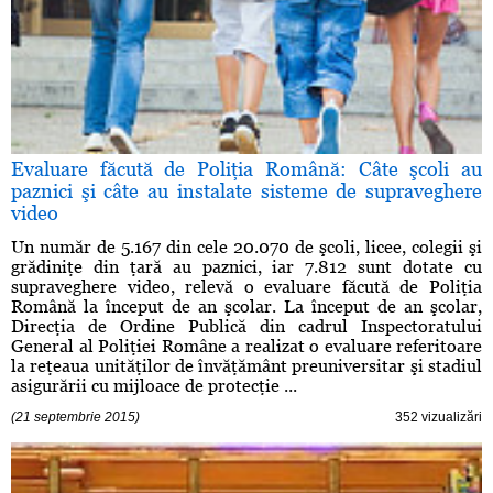
Evaluare făcută de Poliţia Română: Câte şcoli au
paznici şi câte au instalate sisteme de supraveghere
video
Un număr de 5.167 din cele 20.070 de şcoli, licee, colegii şi
grădiniţe din ţară au paznici, iar 7.812 sunt dotate cu
supraveghere video, relevă o evaluare făcută de Poliţia
Română la început de an şcolar. La început de an şcolar,
Direcţia de Ordine Publică din cadrul Inspectoratului
General al Poliţiei Române a realizat o evaluare referitoare
la reţeaua unităţilor de învăţământ preuniversitar şi stadiul
asigurării cu mijloace de protecţie ...
(21 septembrie 2015)
352 vizualizări