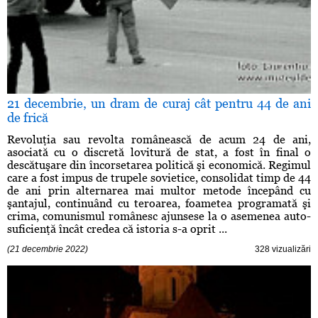
21 decembrie, un dram de curaj cât pentru 44 de ani
de frică
Revoluţia sau revolta românească de acum 24 de ani,
asociată cu o discretă lovitură de stat, a fost în final o
descătuşare din încorsetarea politică şi economică. Regimul
care a fost impus de trupele sovietice, consolidat timp de 44
de ani prin alternarea mai multor metode începând cu
şantajul, continuând cu teroarea, foametea programată şi
crima, comunismul românesc ajunsese la o asemenea auto-
suficienţă încât credea că istoria s-a oprit ...
(21 decembrie 2022)
328 vizualizări