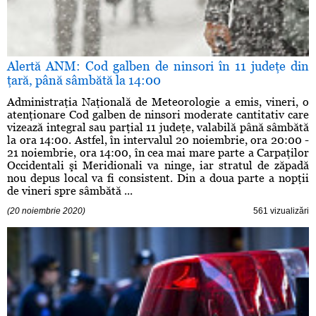
Alertă ANM: Cod galben de ninsori în 11 judeţe din
ţară, până sâmbătă la 14:00
Administraţia Naţională de Meteorologie a emis, vineri, o
atenţionare Cod galben de ninsori moderate cantitativ care
vizează integral sau parţial 11 judeţe, valabilă până sâmbătă
la ora 14:00. Astfel, în intervalul 20 noiembrie, ora 20:00 -
21 noiembrie, ora 14:00, în cea mai mare parte a Carpaţilor
Occidentali şi Meridionali va ninge, iar stratul de zăpadă
nou depus local va fi consistent. Din a doua parte a nopţii
de vineri spre sâmbătă ...
(20 noiembrie 2020)
561 vizualizări