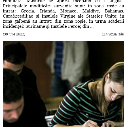
cumulată. Măsurile se aplică începând cu 1 august.
Principalele modificări survenite sunt: în zona roşie au
intrat: Grecia, Irlanda, Monaco, Maldive, Bahamas,
Cura&ccedil;ao şi Insulele Virgine ale Statelor Unite; în
zona galbenă au intrat: din zona roşie, în urma scăderii
incidenţei: Suriname şi Insulele Feroe; din ...
(30 iulie 2021)
114 vizualizări