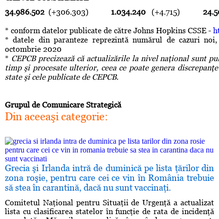
34.986.502
(+306.303)
1.034.240
(+4.715)
24.
* conform datelor publicate de către Johns Hopkins CSSE -
h
* datele din paranteze reprezintă numărul de cazuri noi,
octombrie 2020
*
CEPCB precizează că actualizările la nivel naţional sunt pu
timp şi procesate ulterior, ceea ce poate genera discrepanţe 
state şi cele publicate de CEPCB.
Grupul de Comunicare Strategică
Din aceeaşi categorie:
Grecia şi Irlanda intră de duminică pe lista ţărilor din
zona roşie, pentru care cei ce vin în România trebuie
să stea în carantină, dacă nu sunt vaccinaţi.
Comitetul Naţional pentru Situaţii de Urgenţă a actualizat
lista cu clasificarea statelor în funcţie de rata de incidenţă