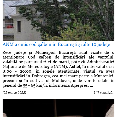
ANM a emis cod galben în Bucureşti şi alte 10 judeţe
Zece judeţe şi Municipiul Bucureşti sunt vizate de o
atenţionare Cod galben de intensificări ale vântului,
valabilă pe parcursul zilei de marţi, potrivit Administraţiei
Naţionale de Meteorologie (ANM). Astfel, în intervalul orar
8:00 - 20:00, în zonele atenţionate, vântul va avea
intensificări în Dobrogea, cea mai mare parte a Munteniei,
precum şi în sud-vestul Moldovei, unde vor fi rafale în
general de 55 - 65 km/h, informează Agerpres. ...
(22 martie 2022)
147 vizualizări