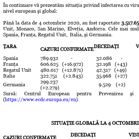
În continuare vă prezentăm situaţia privind infectarea cu vi
nivel european şi global:
Până la data de 4 octombrie 2020, au fost raportate
3.517.6
Unit, Monaco, San Marino, Elveţia, Andorra. Cele mai multe
Spania, Franţa, Regatul Unit, Italia, şi Germania.
ŢARA
DECEDAŢI
CAZURI CONFIRMATE
Spania
789.932 -
32.086 -
Franţa
606.625 (+16.972)
32.198 (+43)
Regatul Unit
480.017 (+12.871)
42.317 (+49)
Italia
322.751 (+2.843)
35.968 (+27)
2
299.237
Germania
9.529 (+2)
2
(+2.279)
Sursă: Centrul European pentru Prevenirea şi 
(
https://www.ecdc.europa.eu/en
)
SITUAŢIE GLOBALĂ LA 4 OCTOMBRI
DECEDAŢI
VIN
CAZURI CONFIRMATE