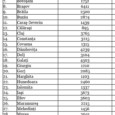
7.
Botoşani
1752
8.
Braşov
6411
9.
Brăila
2500
10.
Buzău
2874
11.
Caraş-Severin
1439
12.
Călăraşi
895
13.
Cluj
3765
14.
Constanţa
3215
15.
Covasna
1315
16.
Dâmboviţa
4239
17.
Dolj
3104
18.
Galaţi
4503
19.
Giurgiu
1210
20.
Gorj
2085
21.
Harghita
1103
22.
Hunedoara
2460
23.
Ialomiţa
1337
24.
Iaşi
5673
25.
Ilfov
3603
26.
Maramureş
2215
27.
Mehedinţi
1456
28.
Mureş
2041