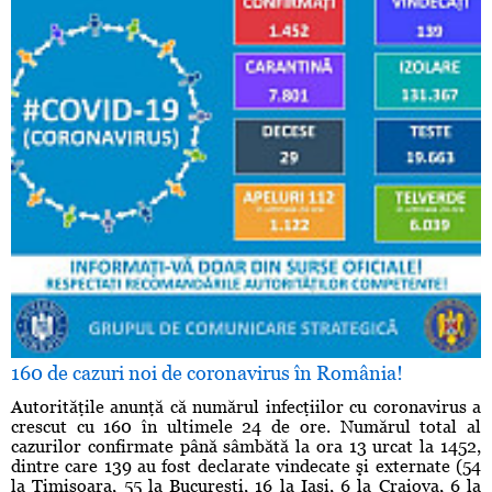
160 de cazuri noi de coronavirus în România!
Autorităţile anunţă că numărul infecţiilor cu coronavirus a
crescut cu 160 în ultimele 24 de ore. Numărul total al
cazurilor confirmate până sâmbătă la ora 13 urcat la 1452,
dintre care 139 au fost declarate vindecate şi externate (54
la Timişoara, 55 la Bucureşti, 16 la Iaşi, 6 la Craiova, 6 la