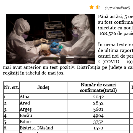
(147 vizualizări)
Până astăzi, 5 o
au fost confirma
infectate cu nou
108.526 de pacie
În urma testelor
de ultima raport
cazuri noi de pe
2 (COVID – 19),
mai avut anterior un test pozitiv. Distribuţia pe judeţe a caz
regăsiţi în tabelul de mai jos.
Număr de cazuri
Nr. crt.
Judeţ
confirmate(total)
1.
Alba
2042
2.
Arad
2852
3.
Argeş
5601
4.
Bacău
4964
5.
Bihor
3752
6.
Bistriţa-Năsăud
1570