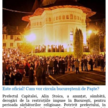
Este oficial! Cum vor circula bucureştenii de Paşte?
Prefectul Capitalei, Alin Stoica, a anunţat, sâmbătă,
derogări de la restricţiile impuse în Bucureşti, pentru
perioada sărbătorilor religioase. Potrivit prefectului, în