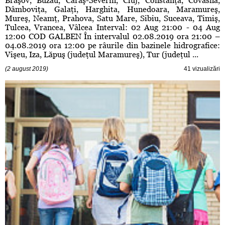
Braşov, Buzău, Caraş-Severin, Cluj, Constanţa, Covasna,
Dâmboviţa, Galaţi, Harghita, Hunedoara, Maramureş,
Mureş, Neamţ, Prahova, Satu Mare, Sibiu, Suceava, Timiş,
Tulcea, Vrancea, Vâlcea Interval: 02 Aug 21:00 - 04 Aug
12:00 COD GALBEN În intervalul 02.08.2019 ora 21:00 –
04.08.2019 ora 12:00 pe râurile din bazinele hidrografice:
Vişeu, Iza, Lăpuş (judeţul Maramureş), Tur (judeţul ...
(2 august 2019)
41 vizualizări