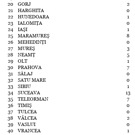
20
GORJ
2
21
HARGHITA
0
22
HUNEDOARA
1
23
IALOMIŢA
0
24
IAŞI
1
25
MARAMUREŞ
8
26
MEHEDINŢI
0
27
MUREŞ
3
28
NEAMŢ
5
29
OLT
1
30
PRAHOVA
7
31
SĂLAJ
0
32
SATU MARE
0
33
SIBIU
1
34
SUCEAVA
13
35
TELEORMAN
7
36
TIMIŞ
0
37
TULCEA
0
38
VÂLCEA
2
39
VASLUI
0
40
VRANCEA
1