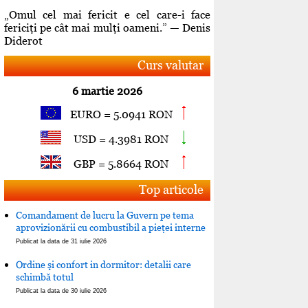
„Omul cel mai fericit e cel care-i face
fericiţi pe cât mai mulţi oameni.” — Denis
Diderot
Curs valutar
6 martie 2026
EURO = 5.0941 RON
USD = 4.3981 RON
GBP = 5.8664 RON
Top articole
Comandament de lucru la Guvern pe tema
aprovizionării cu combustibil a pieţei interne
Publicat la data de 31 iulie 2026
Ordine şi confort in dormitor: detalii care
schimbă totul
Publicat la data de 30 iulie 2026