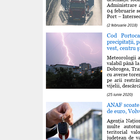
Administrare a
04 februarie s
Port – Interse
(2 februarie 2018)
Cod Portoca
precipitaţii, 
vest, centru ş
Meteorologii a
valabil până l
Dobrogea, Tran
cu averse tore
pe arii restrâ
vijelii, descărc
(25 iunie 2020)
ANAF scoate 
de euro, Volv
Agenţia Naţio
multe autotur
teritorial va
judeţean de va