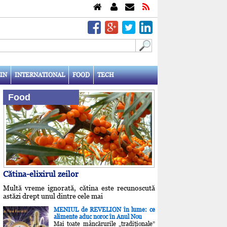
IN
INTERNATIONAL
FOOD
TECH
Food
Cătina-elixirul zeilor
Multă vreme ignorată, cătina este recunoscută
astăzi drept unul dintre cele mai
MENIUL de REVELION în lume: ce
alimente aduc noroc în Anul Nou
Mai toate mâncărurile „tradiţionale”