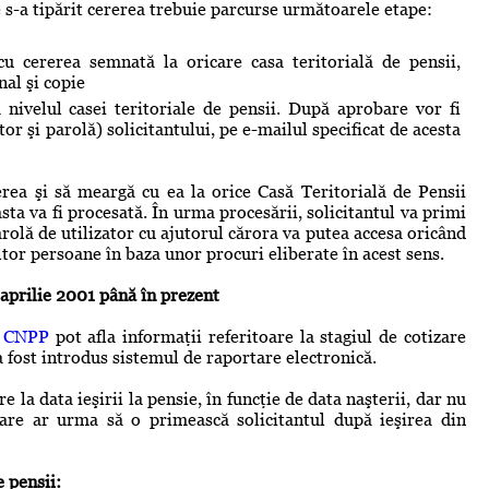
 s-a tipărit cererea trebuie parcurse următoarele etape:
cu cererea semnată la oricare casa teritorială de pensii,
nal şi copie
 nivelul casei teritoriale de pensii. După aprobare vor fi
or şi parolă) solicitantului, pe e-mailul specificat de acesta
erea şi să meargă cu ea la orice Casă Teritorială de Pensii
ta va fi procesată. În urma procesării, solicitantul va primi
rolă de utilizator cu ajutorul cărora va putea accesa oricând
altor persoane în baza unor procuri eliberate în acest sens.
n aprilie 2001 până în prezent
CNPP
pot afla informaţii referitoare la stagiul de cotizare
a fost introdus sistemul de raportare electronică.
e la data ieşirii la pensie, în funcţie de data naşterii, dar nu
are ar urma să o primească solicitantul după ieşirea din
 pensii: