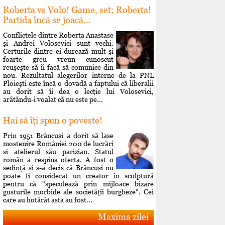
Roberta vs Volo! Game, set: Roberta!
Partida încă se joacă...
Conflictele dintre Roberta Anastase
şi Andrei Volosevici sunt vechi.
Certurile dintre ei durează mult şi
foarte greu vreun cunoscut
reuşeşte să îi facă să comunice din
nou. Rezultatul alegerilor interne de la PNL
Ploieşti este încă o dovadă a faptului că liberalii
au dorit să îi dea o lecţie lui Volosevici,
arâtându-i voalat că nu este pe...
Hai să îţi spun o poveste!
Prin 1951 Brâncusi a dorit să lase
mostenire României 200 de lucrări
si atelierul său parizian. Statul
român a respins oferta. A fost o
sedinţă si s-a decis că Brâncusi nu
poate fi considerat un creator în sculptură
pentru că "speculează prin mijloace bizare
gusturile morbide ale societăţii burgheze". Cei
care au hotărât asta au fost...
Maxima zilei