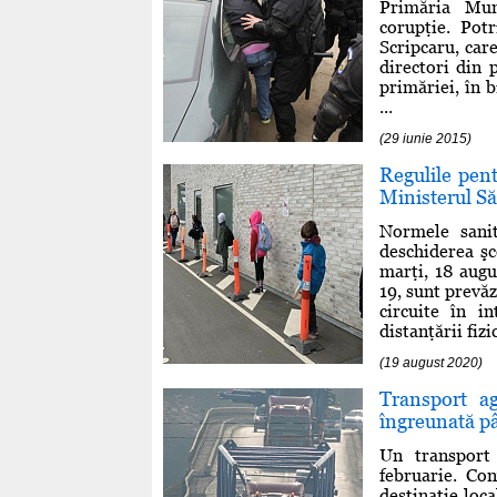
Primăria Mun
corupţie. Pot
Scripcaru, care
directori din 
primăriei, în b
...
(29 iunie 2015)
Regulile pent
Ministerul Să
Normele sanit
deschiderea şc
marţi, 18 augu
19, sunt prevăz
circuite în in
distanţării fizi
(19 august 2020)
Transport ag
îngreunată p
Un transport
februarie. Co
destinaţie loc