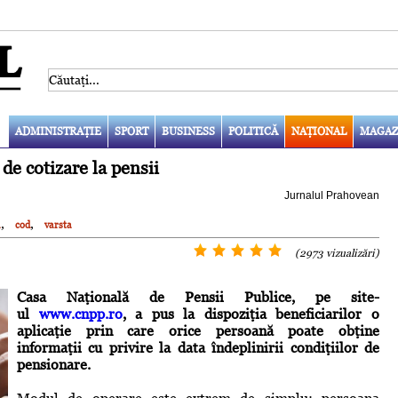
ADMINISTRAŢIE
SPORT
BUSINESS
POLITICĂ
NAŢIONAL
MAGAZ
de cotizare la pensii
Jurnalul Prahovean
,
,
n
cod
varsta
(2973 vizualizări)
Casa Naţională de Pensii Publice, pe site-
ul
www.cnpp.ro
, a pus la dispoziţia beneficiarilor o
aplicaţie prin care orice persoană poate obţine
informaţii cu privire la data îndeplinirii condiţiilor de
pensionare.