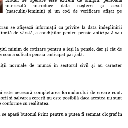
Modul de operare este extrem de simplu: persoana
interesată introduce data naşterii şi sexul
(masculin/feminin) şi un cod de verificare afişat pe
ran se afişează informaţii cu privire la data îndeplinirii
limită de vârstă, a condiţiilor pentru pensie anticipată sau
agiul minim de cotizare pentru a ieşi la pensie, dar şi cât de
ersoana solicita pensia anticipat parţială.
diţii normale de muncă în sectorul civil şi au caracter
lui este necesară completarea formularului de creare cont.
rii şi salvarea cererii nu este posibilă daca acestea nu sunt
e conforme cu realitatea.
 se apasă butonul Print pentru a putea fi semnat olograf în