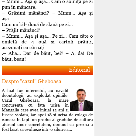
– Mmm… Aşa şi aşa… Cam o solniţă pe zi
pun în mâncare.
– Grăsimi mănânci? – Mmm… Aşa şi
aşa…
Cam un kil- două de slană pe zi…
– Prăjit mănânci?
– Mmm… Aşa şi aşa… Pe zi… Cam câte o
omletă de 4 ouă şi cartofi prăjiţi,
asezonaţi cu cârnaţi
.– Aha… Dar de băut, bei? – A, da! De
băut, beau!
Editorial
Despre "cazul" Gheboasa
A luat foc internetul, au navalit
deontologii, au explodat opiniile.
Cazul Gheboasa, la mare
concurenta cu fata ucisa in
Mangalia care avea initial 12 ani si
fusese violata, iar apoi 18 si ucisa de colega de
camera In fapt, un produs al gradului de cultura
aferent unor concetateni, domnul cu pricina a
fost lasat sa evolueze intr-o siluire a...