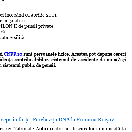
dei începând cu aprilie 2001
de angajatori
PILON II de pensii private
ară
cutare silită
ui
CNPP.ro
sunt persoanele fizice. Acestea pot depune cereri
evidenţa contribuabililor, sistemul de accidente de muncă şi
n sistemul public de pensii.
epe în forţă: Percheziţii DNA la Primăria Braşov
ecţiei Naţionale Anticorupţie au descins luni dimineaţă la