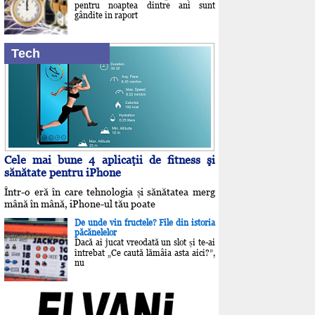
pentru noaptea dintre ani sunt
gândite în raport
Tech
Cele mai bune 4 aplicaţii de fitness şi
sănătate pentru iPhone
Într-o eră în care tehnologia și sănătatea merg
mână în mână, iPhone-ul tău poate
De unde vin fructele? File din istoria
păcănelelor
Dacă ai jucat vreodată un slot și te-ai
întrebat „Ce caută lămâia asta aici?”,
nu