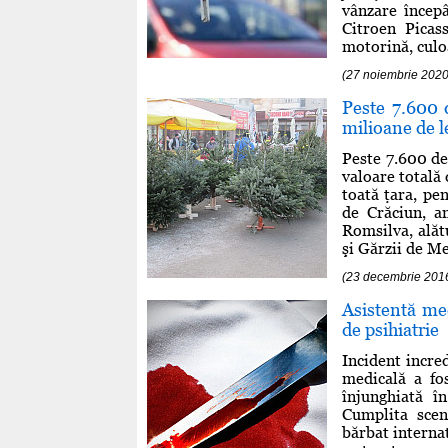
vânzare încep
Citroen Picas
motorină, culoar
(27 noiembrie 2020
Peste 7.600 
milioane de l
Peste 7.600 de
valoare totală 
toată ţara, pe
de Crăciun, a
Romsilva, alătu
şi Gărzii de Me
(23 decembrie 201
Asistentă med
de psihiatrie
Incident incred
medicală a fo
înjunghiată în
Cumplita scen
bărbat interna