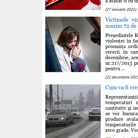
a atacat-o cu un
(27 ianuarie 2021)
Victimele vi
maxim 72 de 
Preşedintele K
violenţei în f
pronunţa ord
cererii în ca
decembrie, aces
nr.217/2013 pr
pentru ...
(22 decembrie 201
Cum va fi vr
Reprezentanţi
temperaturi n
cantitativ şi i
se vor bucura
produce aval
temperaturile 
zero grade. Vre