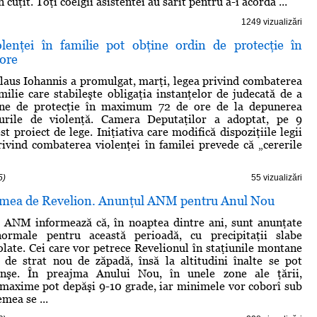
 cuţit. Toţi coelgii asistentei au sărit pentru a-i acorda ...
1249 vizualizări
olenţei în familie pot obţine ordin de protecţie în
ore
laus Iohannis a promulgat, marţi, legea privind combaterea
amilie care stabileşte obligaţia instanţelor de judecată de a
ine de protecţie în maximum 72 de ore de la depunerea
zurile de violenţă. Camera Deputaţilor a adoptat, pe 9
t proiect de lege. Iniţiativa care modifică dispoziţiile legii
ivind combaterea violenţei în familei prevede că „cererile
5)
55 vizualizări
emea de Revelion. Anunţul ANM pentru Anul Nou
i ANM informează că, în noaptea dintre ani, sunt anunţate
ormale pentru această perioadă, cu precipitaţii slabe
zolate. Cei care vor petrece Revelionul în staţiunile montane
 de strat nou de zăpadă, însă la altitudini înalte se pot
anşe. În preajma Anului Nou, în unele zone ale ţării,
maxime pot depăşi 9-10 grade, iar minimele vor coborî sub
mea se ...