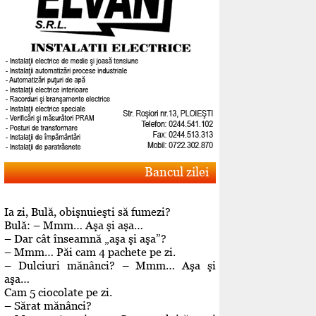
Bancul zilei
Ia zi, Bulă, obişnuieşti să fumezi?
Bulă: – Mmm… Aşa şi aşa…
– Dar cât înseamnă „aşa şi aşa”?
– Mmm… Păi cam 4 pachete pe zi.
– Dulciuri mănânci? – Mmm… Aşa şi
aşa…
Cam 5 ciocolate pe zi.
– Sărat mănânci?