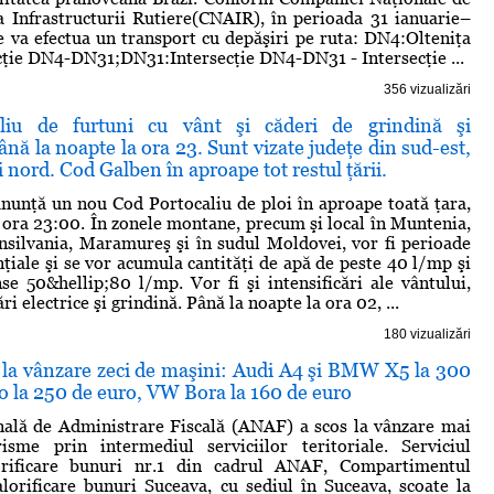
 Infrastructurii Rutiere(CNAIR), în perioada 31 ianuarie–
e va efectua un transport cu depăşiri pe ruta: DN4:Olteniţa
cţie DN4-DN31;DN31:Intersecţie DN4-DN31 - Intersecţie ...
356 vizualizări
liu de furtuni cu vânt şi căderi de grindină şi
până la noapte la ora 23. Sunt vizate judeţe din sud-est,
i nord. Cod Galben în aproape tot restul ţării.
nunţă un nou Cod Portocaliu de ploi în aproape toată ţara,
a ora 23:00. În zonele montane, precum şi local în Muntenia,
silvania, Maramureş şi în sudul Moldovei, vor fi perioade
nţiale şi se vor acumula cantităţi de apă de peste 40 l/mp şi
nse 50&hellip;80 l/mp. Vor fi şi intensificări ale vântului,
ări electrice şi grindină. Până la noapte la ora 02, ...
180 vizualizări
la vânzare zeci de maşini: Audi A4 şi BMW X5 la 300
o la 250 de euro, VW Bora la 160 de euro
nală de Administrare Fiscală (ANAF) a scos la vânzare mai
isme prin intermediul serviciilor teritoriale. Serviciul
lorificare bunuri nr.1 din cadrul ANAF, Compartimentul
lorificare bunuri Suceava, cu sediul în Suceava, scoate la