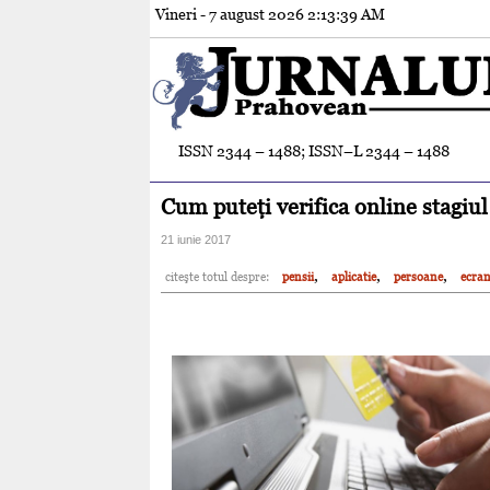
Vineri - 7 august 2026
2:13:41 AM
ISSN 2344 – 1488; ISSN–L 2344 – 1488
Cum puteţi verifica online stagiul 
21 iunie 2017
,
,
,
citeşte totul despre:
pensii
aplicatie
persoane
ecra