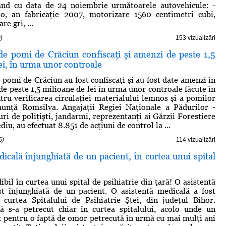
ând cu data de 24 noiembrie următoarele autovehicule: -
so, an fabricaţie 2007, motorizare 1560 centimetri cubi,
e gri, ...
)
153 vizualizări
de pomi de Crăciun confiscaţi şi amenzi de peste 1,5
ei, în urma unor controale
 pomi de Crăciun au fost confiscaţi şi au fost date amenzi în
de peste 1,5 milioane de lei în urma unor controale făcute în
ntru verificarea circulaţiei materialului lemnos şi a pomilor
nunţă Romsilva. Angajaţii Regiei Naţionale a Pădurilor -
ri de poliţişti, jandarmi, reprezentanţi ai Gărzii Forestiere
diu, au efectuat 8.851 de acţiuni de control la ...
6)
114 vizualizări
icală înjunghiată de un pacient, în curtea unui spital
ibil în curtea unui spital de psihiatrie din ţară! O asistentă
st înjunghiată de un pacient. O asistentă medicală a fost
 curtea Spitalului de Psihiatrie Ştei, din judeţul Bihor.
ă s-a petrecut chiar în curtea spitalului, acolo unde un
t pentru o faptă de omor petrecută în urmă cu mai mulţi ani