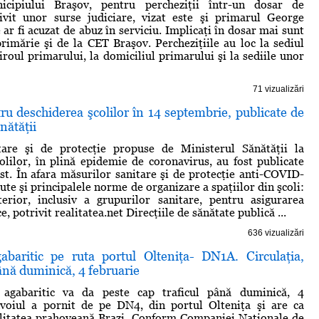
icipiului Braşov, pentru percheziţii într-un dosar de
rivit unor surse judiciare, vizat este şi primarul George
 ar fi acuzat de abuz în serviciu. Implicaţi în dosar mai sunt
primărie şi de la CET Braşov. Percheziţiile au loc la sediul
iroul primarului, la domiciliul primarului şi la sediile unor
71 vizualizări
ru deschiderea şcolilor în 14 septembrie, publicate de
nătăţii
are şi de protecţie propuse de Ministerul Sănătăţii la
olilor, în plină epidemie de coronavirus, au fost publicate
st. În afara măsurilor sanitare şi de protecţie anti-COVID-
ute şi principalele norme de organizare a spaţiilor din şcoli:
terior, inclusiv a grupurilor sanitare, pentru asigurarea
ce, potrivit realitatea.net Direcţiile de sănătate publică ...
636 vizualizări
abaritic pe ruta portul Olteniţa- DN1A. Circulaţia,
ână duminică, 4 februarie
 agabaritic va da peste cap traficul până duminică, 4
nvoiul a pornit de pe DN4, din portul Olteniţa şi are ca
alitatea prahoveană Brazi. Conform Companiei Naţionale de