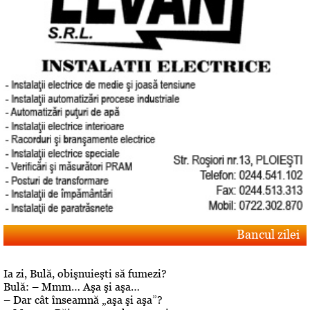
Bancul zilei
Ia zi, Bulă, obişnuieşti să fumezi?
Bulă: – Mmm… Aşa şi aşa…
– Dar cât înseamnă „aşa şi aşa”?