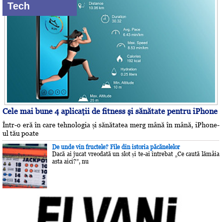
Tech
Cele mai bune 4 aplicaţii de fitness şi sănătate pentru iPhone
Într-o eră în care tehnologia și sănătatea merg mână în mână, iPhone-
ul tău poate
De unde vin fructele? File din istoria păcănelelor
Dacă ai jucat vreodată un slot și te-ai întrebat „Ce caută lămâia
asta aici?”, nu