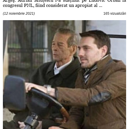
Argeş. Adrian Miuţescu l-a susţinut pe Ludovic Orban la
congresul PNL, fiind considerat un apropiat al ...
(12 noiembrie 2021)
165 vizualizări