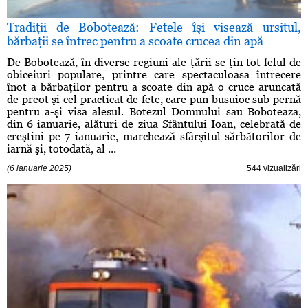
Tradiţii de Bobotează: Fetele îşi visează ursitul,
bărbaţii se întrec pentru a scoate crucea din apă
De Bobotează, în diverse regiuni ale ţării se ţin tot felul de
obiceiuri populare, printre care spectaculoasa întrecere
înot a bărbaţilor pentru a scoate din apă o cruce aruncată
de preot şi cel practicat de fete, care pun busuioc sub pernă
pentru a-şi visa alesul. Botezul Domnului sau Boboteaza,
din 6 ianuarie, alături de ziua Sfântului Ioan, celebrată de
creştini pe 7 ianuarie, marchează sfârşitul sărbătorilor de
iarnă şi, totodată, al ...
(6 ianuarie 2025)
544 vizualizări