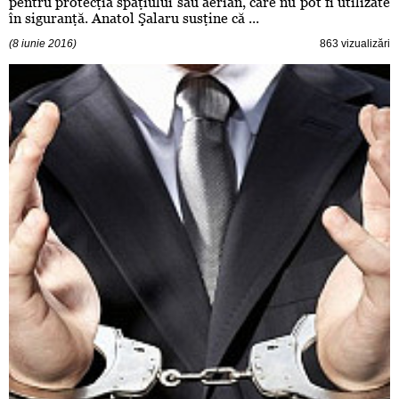
pentru protecţia spaţiului său aerian, care nu pot fi utilizate
în siguranţă. Anatol Şalaru susţine că ...
(8 iunie 2016)
863 vizualizări