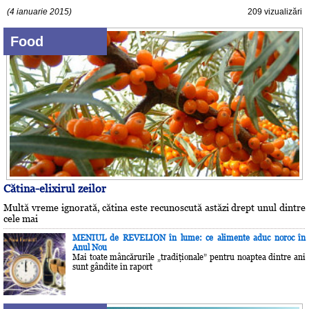
(4 ianuarie 2015)
209 vizualizări
Food
Cătina-elixirul zeilor
Multă vreme ignorată, cătina este recunoscută astăzi drept unul dintre
cele mai
MENIUL de REVELION în lume: ce alimente aduc noroc în
Anul Nou
Mai toate mâncărurile „tradiţionale” pentru noaptea dintre ani
sunt gândite în raport