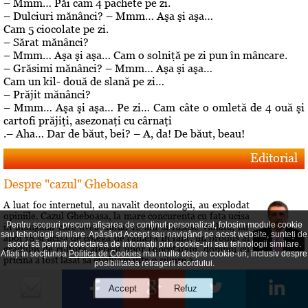
– Mmm… Păi cam 4 pachete pe zi.
– Dulciuri mănânci? – Mmm… Aşa şi aşa…
Cam 5 ciocolate pe zi.
– Sărat mănânci?
– Mmm… Aşa şi aşa… Cam o solniţă pe zi pun în mâncare.
– Grăsimi mănânci? – Mmm… Aşa şi aşa…
Cam un kil- două de slană pe zi…
– Prăjit mănânci?
– Mmm… Aşa şi aşa… Pe zi… Cam câte o omletă de 4 ouă şi
cartofi prăjiţi, asezonaţi cu cârnaţi
.– Aha… Dar de băut, bei? – A, da! De băut, beau!
Editorial
Despre "cazul" Gheboasa
A luat foc internetul, au navalit deontologii, au explodat
opiniile. Cazul Gheboasa, la mare concurenta cu fata ucisa
Pentru scopuri precum afișarea de conținut personalizat, folosim module cookie
in Mangalia care avea initial 12 ani si fusese violata, iar
sau tehnologii similare. Apăsând Accept sau navigând pe acest website, sunteți de
apoi 18 si ucisa de colega de camera In fapt, un produs al
acord să permiți colectarea de informații prin cookie-uri sau tehnologii similare.
gradului de cultura aferent unor concetateni, domnul cu
Aflați în secțiunea
Politica de Cookies
mai multe despre cookie-uri, inclusiv despre
pricina a fost lasat sa evolueze intr-o siluire a...
posibilitatea retragerii acordului.
Roberta vs Volo! Game, set: Roberta! Partida încă se
joacă...