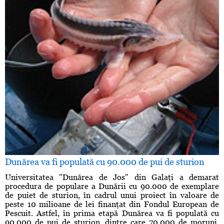
Dunărea va fi populată cu 90.000 de pui de sturion
Universitatea "Dunărea de Jos" din Galaţi a demarat
procedura de populare a Dunării cu 90.000 de exemplare
de puiet de sturion, în cadrul unui proiect în valoare de
peste 10 milioane de lei finanţat din Fondul European de
Pescuit. Astfel, în prima etapă Dunărea va fi populată cu
90.000 de pui de sturion, dintre care 70.000 de moruni,