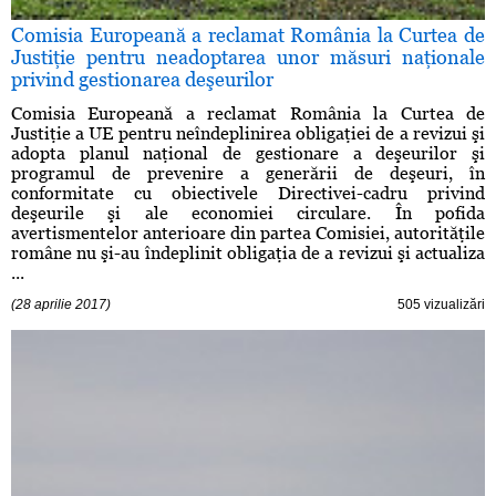
Comisia Europeană a reclamat România la Curtea de
Justiţie pentru neadoptarea unor măsuri naţionale
privind gestionarea deşeurilor
Comisia Europeană a reclamat România la Curtea de
Justiţie a UE pentru neîndeplinirea obligaţiei de a revizui şi
adopta planul naţional de gestionare a deşeurilor şi
programul de prevenire a generării de deşeuri, în
conformitate cu obiectivele Directivei-cadru privind
deşeurile şi ale economiei circulare. În pofida
avertismentelor anterioare din partea Comisiei, autorităţile
române nu şi-au îndeplinit obligaţia de a revizui şi actualiza
...
(28 aprilie 2017)
505 vizualizări