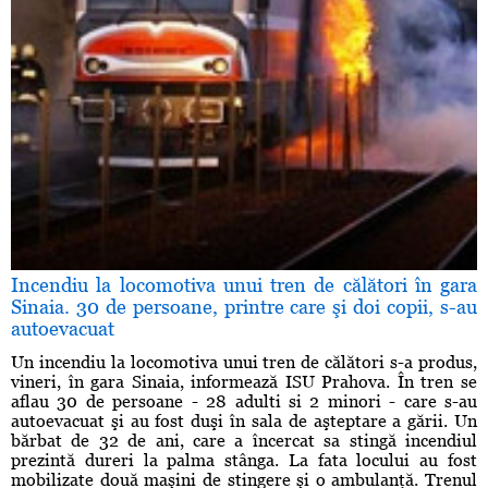
Incendiu la locomotiva unui tren de călători în gara
Sinaia. 30 de persoane, printre care şi doi copii, s-au
autoevacuat
Un incendiu la locomotiva unui tren de călători s-a produs,
vineri, în gara Sinaia, informează ISU Prahova. În tren se
aflau 30 de persoane - 28 adulti si 2 minori - care s-au
autoevacuat şi au fost duşi în sala de aşteptare a gării. Un
bărbat de 32 de ani, care a încercat sa stingă incendiul
prezintă dureri la palma stânga. La fata locului au fost
mobilizate două maşini de stingere şi o ambulanţă. Trenul