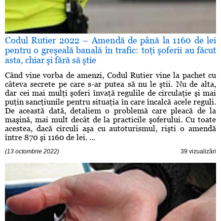
Codul Rutier 2022 – Amendă de până la 1160 de lei
pentru o greşeală banală în trafic: toţi şoferii au făcut
asta, chiar şi fără să ştie
Când vine vorba de amenzi, Codul Rutier vine la pachet cu
câteva secrete pe care s-ar putea să nu le ştii. Nu de alta,
dar cei mai mulţi şoferi învaţă regulile de circulaţie şi mai
puţin sancţiunile pentru situaţia în care încalcă acele reguli.
De această dată, detaliem o problemă care pleacă de la
maşină, mai mult decât de la practicile şoferului. Cu toate
acestea, dacă circuli aşa cu autoturismul, rişti o amendă
între 870 şi 1160 de lei. ...
(13 octombrie 2022)
39 vizualizări