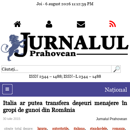
Joi - 6 august 2026
11:12:42 PM
ISSN 2344 – 1488; ISSN–L 2344 – 1488
Naţional
Italia ar putea transfera deşeuri menajere în
gropi de gunoi din România
30 iulie 2015
Jurnalul Prahovean
,
,
,
,
,
citeşte totul despre:
liguria
autoritatile
italiana
standardele
romania