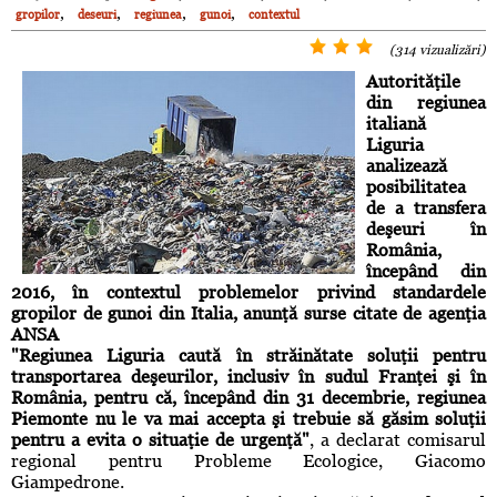
,
,
,
,
gropilor
deseuri
regiunea
gunoi
contextul
(314 vizualizări)
Autorităţile
din regiunea
italiană
Liguria
analizează
posibilitatea
de a transfera
deşeuri în
România,
începând din
2016, în contextul problemelor privind standardele
gropilor de gunoi din Italia, anunţă surse citate de agenţia
ANSA
"Regiunea Liguria caută în străinătate soluţii pentru
transportarea deşeurilor, inclusiv în sudul Franţei şi în
România, pentru că, începând din 31 decembrie, regiunea
Piemonte nu le va mai accepta şi trebuie să găsim soluţii
pentru a evita o situaţie de urgenţă"
, a declarat comisarul
regional pentru Probleme Ecologice, Giacomo
Giampedrone.