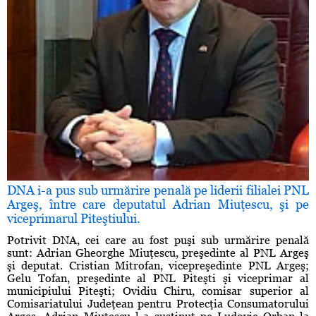
DNA i-a pus sub urmărire penală pe liderii filialei PNL
Argeş, între care deputatul Adrian Miuţescu, şi pe
viceprimarul Piteştiului.
Potrivit DNA, cei care au fost puşi sub urmărire penală
sunt: Adrian Gheorghe Miuţescu, preşedinte al PNL Argeş
şi deputat. Cristian Mitrofan, vicepreşedinte PNL Argeş;
Gelu Tofan, preşedinte al PNL Piteşti şi viceprimar al
municipiului Piteşti; Ovidiu Chiru, comisar superior al
Comisariatului Judeţean pentru Protecţia Consumatorului