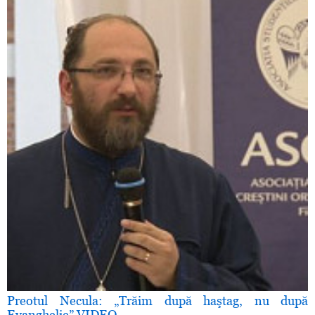
Preotul Necula: „Trăim după haştag, nu după
Evanghelie” VIDEO