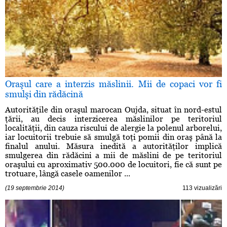
Oraşul care a interzis măslinii. Mii de copaci vor fi
smulşi din rădăcină
Autorităţile din oraşul marocan Oujda, situat în nord-estul
ţării, au decis interzicerea măslinilor pe teritoriul
localităţii, din cauza riscului de alergie la polenul arborelui,
iar locuitorii trebuie să smulgă toţi pomii din oraş până la
finalul anului. Măsura inedită a autorităţilor implică
smulgerea din rădăcini a mii de măslini de pe teritoriul
oraşului cu aproximativ 500.000 de locuitori, fie că sunt pe
trotuare, lângă casele oamenilor ...
(19 septembrie 2014)
113 vizualizări