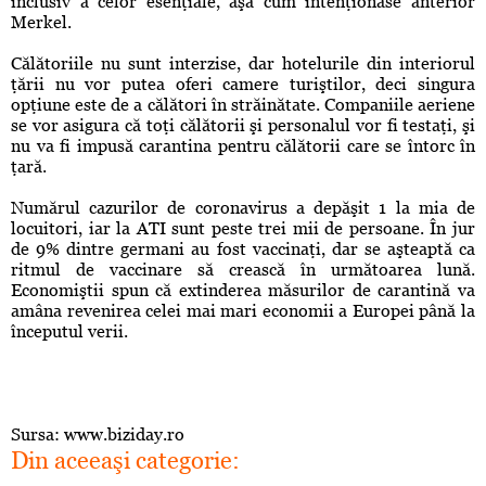
inclusiv a celor esenţiale, aşa cum intenţionase anterior
Merkel.
Călătoriile nu sunt interzise, dar hotelurile din interiorul
ţării nu vor putea oferi camere turiştilor, deci singura
opţiune este de a călători în străinătate. Companiile aeriene
se vor asigura că toţi călătorii şi personalul vor fi testaţi, şi
nu va fi impusă carantina pentru călătorii care se întorc în
ţară.
Numărul cazurilor de coronavirus a depăşit 1 la mia de
locuitori, iar la ATI sunt peste trei mii de persoane. În jur
de 9% dintre germani au fost vaccinaţi, dar se aşteaptă ca
ritmul de vaccinare să crească în următoarea lună.
Economiştii spun că extinderea măsurilor de carantină va
amâna revenirea celei mai mari economii a Europei până la
începutul verii.
Sursa: www.biziday.ro
Din aceeaşi categorie: