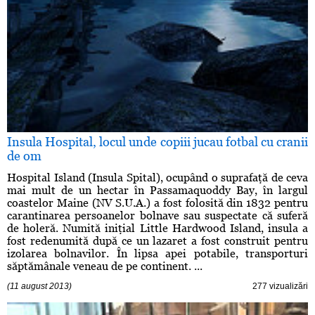
Insula Hospital, locul unde copiii jucau fotbal cu cranii
de om
Hospital Island (Insula Spital), ocupând o suprafaţă de ceva
mai mult de un hectar în Passamaquoddy Bay, în largul
coastelor Maine (NV S.U.A.) a fost folosită din 1832 pentru
carantinarea persoanelor bolnave sau suspectate că suferă
de holeră. Numită iniţial Little Hardwood Island, insula a
fost redenumită după ce un lazaret a fost construit pentru
izolarea bolnavilor. În lipsa apei potabile, transporturi
săptămânale veneau de pe continent. ...
(11 august 2013)
277 vizualizări