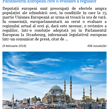
Parlamentul European cere o evaluare a regulilor
Deputaţii europeni sunt preocupaţi de efectele asupra
populaţiei ale schimbării orei, în condiţiile în care la 25
martie Uniunea Europeană ar urma să treacă la ora de vară.
În consecinţă, europarlamentarii au cerut o evaluare a
regimului actual al orei şi, dacă este necesar, o revizuire a
regulilor, într-o rezoluţie adoptată joi în Parlamentul
European la Strasbourg, informează legislativul european
într-un comunicat de presă, citat de ...
(9 februarie 2018)
498 vizualizări