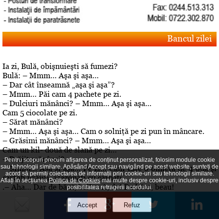
Bancul zilei
Ia zi, Bulă, obişnuieşti să fumezi?
Bulă: – Mmm… Aşa şi aşa…
– Dar cât înseamnă „aşa şi aşa”?
– Mmm… Păi cam 4 pachete pe zi.
– Dulciuri mănânci? – Mmm… Aşa şi aşa…
Cam 5 ciocolate pe zi.
– Sărat mănânci?
– Mmm… Aşa şi aşa… Cam o solniţă pe zi pun în mâncare.
– Grăsimi mănânci? – Mmm… Aşa şi aşa…
Cam un kil- două de slană pe zi…
– Prăjit mănânci?
Pentru scopuri precum afișarea de conținut personalizat, folosim module cookie
sau tehnologii similare. Apăsând Accept sau navigând pe acest website, sunteți de
– Mmm… Aşa şi aşa… Pe zi… Cam câte o omletă de 4 ouă şi
acord să permiți colectarea de informații prin cookie-uri sau tehnologii similare.
cartofi prăjiţi, asezonaţi cu cârnaţi
Aflați în secțiunea
Politica de Cookies
mai multe despre cookie-uri, inclusiv despre
.– Aha… Dar de băut, bei? – A, da! De băut, beau!
posibilitatea retragerii acordului.
Editorial