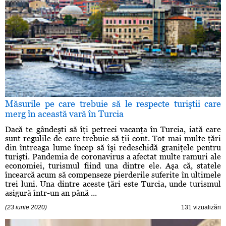
Măsurile pe care trebuie să le respecte turiştii care
merg în această vară în Turcia
Dacă te gândeşti să îţi petreci vacanţa în Turcia, iată care
sunt regulile de care trebuie să ţii cont. Tot mai multe ţări
din întreaga lume încep să îşi redeschidă graniţele pentru
turişti. Pandemia de coronavirus a afectat multe ramuri ale
economiei, turismul fiind una dintre ele. Aşa că, statele
încearcă acum să compenseze pierderile suferite în ultimele
trei luni. Una dintre aceste ţări este Turcia, unde turismul
asigură într-un an până ...
(23 iunie 2020)
131 vizualizări