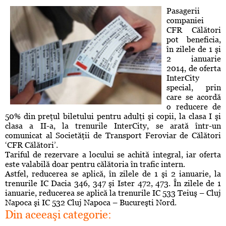
Pasagerii
companiei
CFR Călători
pot beneficia,
în zilele de 1 şi
2 ianuarie
2014, de oferta
InterCity
special, prin
care se acordă
o reducere de
50% din preţul biletului pentru adulţi şi copii, la clasa I şi
clasa a II-a, la trenurile InterCity, se arată într-un
comunicat al Societăţii de Transport Feroviar de Călători
‘CFR Călători’.
Tariful de rezervare a locului se achită integral, iar oferta
este valabilă doar pentru călătoria în trafic intern.
Astfel, reducerea se aplică, în zilele de 1 şi 2 ianuarie, la
trenurile IC Dacia 346, 347 şi Ister 472, 473. În zilele de 1
ianuarie, reducerea se aplică la trenurile IC 533 Teiuş – Cluj
Napoca şi IC 532 Cluj Napoca – Bucureşti Nord.
Din aceeaşi categorie: