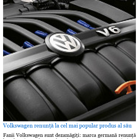
Volkswagen renunţă la cel mai popular produs al său
Fanii Volkswagen sunt dezamăgiţi: marca germană renunţă