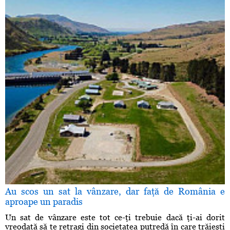
Au scos un sat la vânzare, dar faţă de România e
aproape un paradis
Un sat de vânzare este tot ce-ţi trebuie dacă ţi-ai dorit
vreodată să te retragi din societatea putredă în care trăieşti