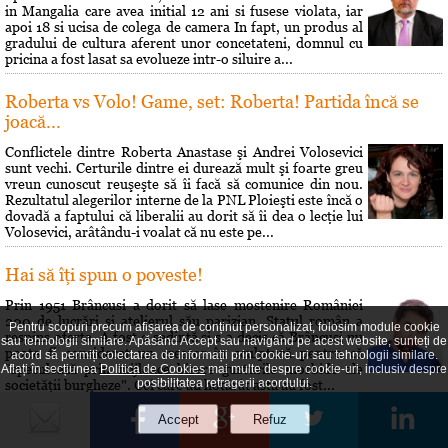
in Mangalia care avea initial 12 ani si fusese violata, iar
apoi 18 si ucisa de colega de camera In fapt, un produs al
gradului de cultura aferent unor concetateni, domnul cu
pricina a fost lasat sa evolueze intr-o siluire a...
Roberta vs Volo! Game, set: Roberta! Partida încă se
joacă...
Conflictele dintre Roberta Anastase şi Andrei Volosevici
sunt vechi. Certurile dintre ei durează mult şi foarte greu
vreun cunoscut reuşeşte să îi facă să comunice din nou.
Rezultatul alegerilor interne de la PNL Ploieşti este încă o
dovadă a faptului că liberalii au dorit să îi dea o lecţie lui
Volosevici, arâtându-i voalat că nu este pe...
Hai să îţi spun o poveste!
Prin 1951 Brâncusi a dorit să lase mostenire României
200 de lucrări si atelierul său parizian. Statul român a
Pentru scopuri precum afișarea de conținut personalizat, folosim module cookie
respins oferta. A fost o sedinţă si s-a decis că Brâncusi nu
sau tehnologii similare. Apăsând Accept sau navigând pe acest website, sunteți de
poate fi considerat un creator în sculptură pentru că
acord să permiți colectarea de informații prin cookie-uri sau tehnologii similare.
"speculează prin mijloace bizare gusturile morbide ale
Aflați în secțiunea
Politica de Cookies
mai multe despre cookie-uri, inclusiv despre
posibilitatea retragerii acordului.
societăţii burgheze". Cei care au hotărât asta au fost...
Maxima zilei