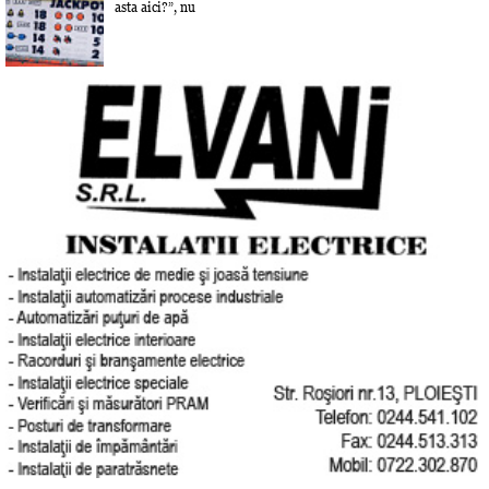
asta aici?”, nu