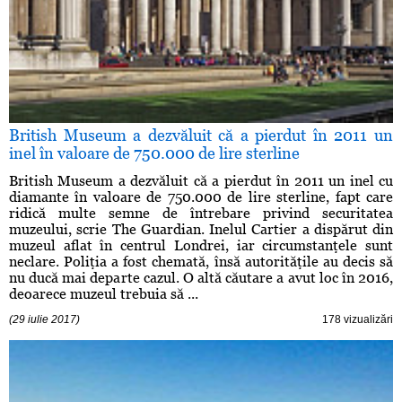
British Museum a dezvăluit că a pierdut în 2011 un
inel în valoare de 750.000 de lire sterline
British Museum a dezvăluit că a pierdut în 2011 un inel cu
diamante în valoare de 750.000 de lire sterline, fapt care
ridică multe semne de întrebare privind securitatea
muzeului, scrie The Guardian. Inelul Cartier a dispărut din
muzeul aflat în centrul Londrei, iar circumstanţele sunt
neclare. Poliţia a fost chemată, însă autorităţile au decis să
nu ducă mai departe cazul. O altă căutare a avut loc în 2016,
deoarece muzeul trebuia să ...
(29 iulie 2017)
178 vizualizări