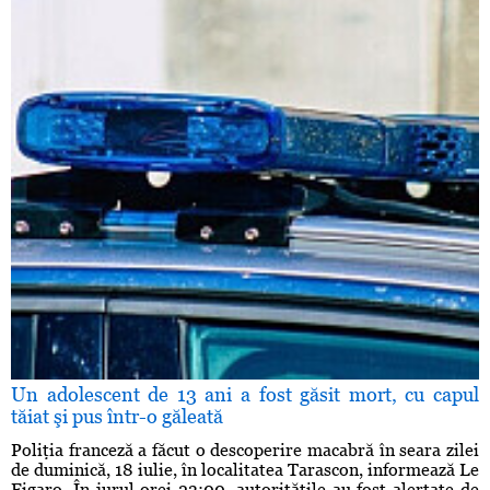
Un adolescent de 13 ani a fost găsit mort, cu capul
tăiat şi pus într-o găleată
Poliţia franceză a făcut o descoperire macabră în seara zilei
de duminică, 18 iulie, în localitatea Tarascon, informează Le
Figaro. În jurul orei 23:00, autorităţile au fost alertate de