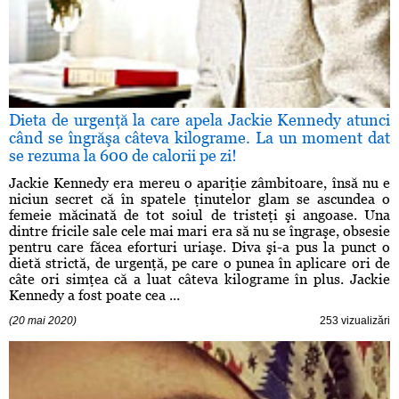
Dieta de urgenţă la care apela Jackie Kennedy atunci
când se îngrăşa câteva kilograme. La un moment dat
se rezuma la 600 de calorii pe zi!
Jackie Kennedy era mereu o apariţie zâmbitoare, însă nu e
niciun secret că în spatele ţinutelor glam se ascundea o
femeie măcinată de tot soiul de tristeţi şi angoase. Una
dintre fricile sale cele mai mari era să nu se îngraşe, obsesie
pentru care făcea eforturi uriaşe. Diva şi-a pus la punct o
dietă strictă, de urgenţă, pe care o punea în aplicare ori de
câte ori simţea că a luat câteva kilograme în plus. Jackie
Kennedy a fost poate cea ...
(20 mai 2020)
253 vizualizări