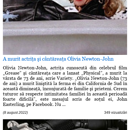
A murit actriţa şi cântăreaţa Olivia Newton-John
Olivia Newton-John, actriţa cunoscută din celebrul film
„Grease” şi cântăreaţa care a lansat „Physical”, a murit la
vârsta de 73 de ani, scrie Variety. „Olivia Newton-John (73
de ani) a murit liniştită la ferma ei din California de Sud în
această dimineaţă, înconjurată de familie şi prieteni. Cerem
tuturor să respecte intimitatea familiei în această perioadă
foarte dificilă”, este mesajul scris de soţul ei, John
Easterling, pe Facebook. Nu ...
(8 august 2022)
349 vizualizări