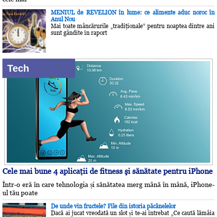
MENIUL de REVELION în lume: ce alimente aduc noroc în
Anul Nou
Mai toate mâncărurile „tradiţionale” pentru noaptea dintre ani
sunt gândite în raport
Tech
Cele mai bune 4 aplicaţii de fitness şi sănătate pentru iPhone
Într-o eră în care tehnologia și sănătatea merg mână în mână, iPhone-
ul tău poate
De unde vin fructele? File din istoria păcănelelor
Dacă ai jucat vreodată un slot și te-ai întrebat „Ce caută lămâia