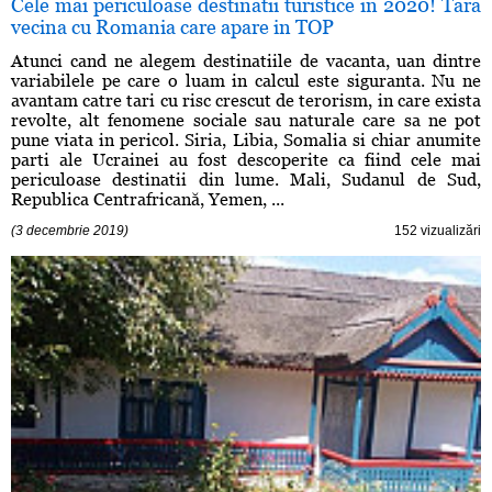
Cele mai periculoase destinatii turistice in 2020! Tara
vecina cu Romania care apare in TOP
Atunci cand ne alegem destinatiile de vacanta, uan dintre
variabilele pe care o luam in calcul este siguranta. Nu ne
avantam catre tari cu risc crescut de terorism, in care exista
revolte, alt fenomene sociale sau naturale care sa ne pot
pune viata in pericol. Siria, Libia, Somalia si chiar anumite
parti ale Ucrainei au fost descoperite ca fiind cele mai
periculoase destinatii din lume. Mali, Sudanul de Sud,
Republica Centrafricană, Yemen, ...
(3 decembrie 2019)
152 vizualizări