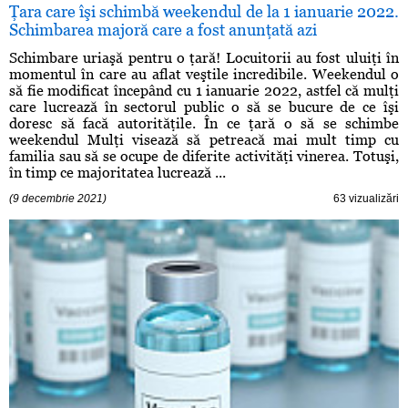
Ţara care îşi schimbă weekendul de la 1 ianuarie 2022.
Schimbarea majoră care a fost anunţată azi
Schimbare uriaşă pentru o ţară! Locuitorii au fost uluiţi în
momentul în care au aflat veştile incredibile. Weekendul o
să fie modificat începând cu 1 ianuarie 2022, astfel că mulţi
care lucrează în sectorul public o să se bucure de ce îşi
doresc să facă autorităţile. În ce ţară o să se schimbe
weekendul Mulţi visează să petreacă mai mult timp cu
familia sau să se ocupe de diferite activităţi vinerea. Totuşi,
în timp ce majoritatea lucrează ...
(9 decembrie 2021)
63 vizualizări