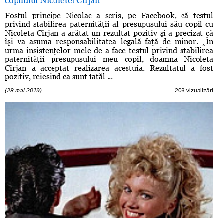
copilului Nicoletei Cîrjan
Fostul principe Nicolae a scris, pe Facebook, că testul
privind stabilirea paternităţii al presupusului său copil cu
Nicoleta Cîrjan a arătat un rezultat pozitiv şi a precizat că
îşi va asuma responsabilitatea legală faţă de minor. „În
urma insistenţelor mele de a face testul privind stabilirea
paternităţii presupusului meu copil, doamna Nicoleta
Cîrjan a acceptat realizarea acestuia. Rezultatul a fost
pozitiv, reiesind ca sunt tatăl ...
(28 mai 2019)
203 vizualizări