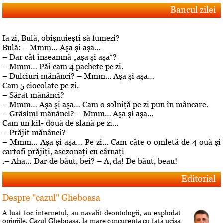
Bancul zilei
Ia zi, Bulă, obişnuieşti să fumezi?
Bulă: – Mmm… Aşa şi aşa…
– Dar cât înseamnă „aşa şi aşa”?
– Mmm… Păi cam 4 pachete pe zi.
– Dulciuri mănânci? – Mmm… Aşa şi aşa…
Cam 5 ciocolate pe zi.
– Sărat mănânci?
– Mmm… Aşa şi aşa… Cam o solniţă pe zi pun în mâncare.
– Grăsimi mănânci? – Mmm… Aşa şi aşa…
Cam un kil- două de slană pe zi…
– Prăjit mănânci?
– Mmm… Aşa şi aşa… Pe zi… Cam câte o omletă de 4 ouă şi
cartofi prăjiţi, asezonaţi cu cârnaţi
.– Aha… Dar de băut, bei? – A, da! De băut, beau!
Editorial
Despre "cazul" Gheboasa
A luat foc internetul, au navalit deontologii, au explodat
opiniile. Cazul Gheboasa, la mare concurenta cu fata ucisa