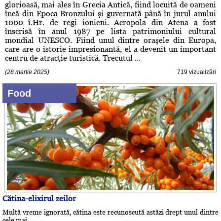
glorioasă, mai ales în Grecia Antică, fiind locuită de oameni
încă din Epoca Bronzului şi guvernată până în jurul anului
1000 î.Hr. de regi ionieni. Acropola din Atena a fost
înscrisă în anul 1987 pe lista patrimoniului cultural
mondial UNESCO. Fiind unul dintre oraşele din Europa,
care are o istorie impresionantă, el a devenit un important
centru de atracţie turistică. Trecutul ...
(28 martie 2025)
719 vizualizări
Food
Cătina-elixirul zeilor
Multă vreme ignorată, cătina este recunoscută astăzi drept unul dintre
cele mai