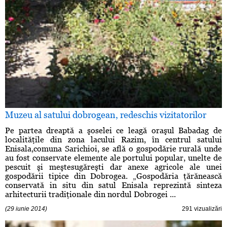
Muzeu al satului dobrogean, redeschis vizitatorilor
Pe partea dreaptă a şoselei ce leagă oraşul Babadag de
localităţile din zona lacului Razim, în centrul satului
Enisala,comuna Sarichioi, se află o gospodărie rurală unde
au fost conservate elemente ale portului popular, unelte de
pescuit şi meştesugăreşti dar anexe agricole ale unei
gospodării tipice din Dobrogea. „Gospodăria ţărănească
conservată in situ din satul Enisala reprezintă sinteza
arhitecturii tradiţionale din nordul Dobrogei ...
(29 iunie 2014)
291 vizualizări