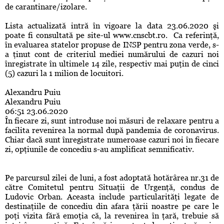
de carantinare/izolare.
Lista actualizată intră în vigoare la data 23.06.2020 şi
poate fi consultată pe site-ul www.cnscbt.ro. Ca referinţă,
în evaluarea statelor propuse de INSP pentru zona verde, s-
a ţinut cont de criteriul mediei numărului de cazuri noi
înregistrate în ultimele 14 zile, respectiv mai puţin de cinci
(5) cazuri la 1 milion de locuitori.
Alexandru Puiu
Alexandru Puiu
06:51 23.06.2020
În fiecare zi, sunt introduse noi măsuri de relaxare pentru a
facilita revenirea la normal după pandemia de coronavirus.
Chiar dacă sunt înregistrate numeroase cazuri noi în fiecare
zi, opţiunile de concediu s-au amplificat semnificativ.
Pe parcursul zilei de luni, a fost adoptată hotărârea nr.31 de
către Comitetul pentru Situaţii de Urgenţă, condus de
Ludovic Orban. Aceasta include particularităţi legate de
destinaţiile de concediu din afara ţării noastre pe care le
poţi vizita fără emoţia că, la revenirea în ţară, trebuie să