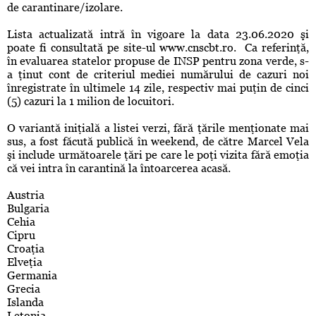
de carantinare/izolare.
Lista actualizată intră în vigoare la data 23.06.2020 şi
poate fi consultată pe site-ul www.cnscbt.ro. Ca referinţă,
în evaluarea statelor propuse de INSP pentru zona verde, s-
a ţinut cont de criteriul mediei numărului de cazuri noi
înregistrate în ultimele 14 zile, respectiv mai puţin de cinci
(5) cazuri la 1 milion de locuitori.
O variantă iniţială a listei verzi, fără ţările menţionate mai
sus, a fost făcută publică în weekend, de către Marcel Vela
şi include următoarele ţări pe care le poţi vizita fără emoţia
că vei intra în carantină la întoarcerea acasă.
Austria
Bulgaria
Cehia
Cipru
Croaţia
Elveţia
Germania
Grecia
Islanda
Letonia