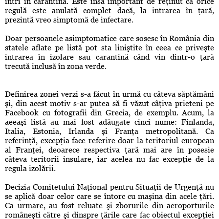
intri în carantină. Este însă important de reţinut că orice
regulă este anulată complet dacă, la intrarea în ţară,
prezintă vreo simptomă de infectare.
Doar persoanele asimptomatice care sosesc în România din
statele aflate pe listă pot sta liniştite în ceea ce priveşte
intrarea în izolare sau carantină când vin dintr-o ţară
trecută inclusă în zona verde.
Definirea zonei verzi s-a făcut în urmă cu câteva săptămâni
şi, din acest motiv s-ar putea să fi văzut câţiva prieteni pe
Facebook cu fotografii din Grecia, de exemplu. Acum, la
aeeaşi listă au mai fost adăugate cinci nume: Finlanda,
Italia, Estonia, Irlanda şi Franţa metropolitană. Ca
referinţă, excepţia face referire doar la teritoriul european
al Franţei, deoarece respectiva ţară mai are în posesie
câteva teritorii insulare, iar acelea nu fac excepţie de la
regula izolării.
Decizia Comitetului Naţional pentru Situaţii de Urgenţă nu
se aplică doar celor care se întorc cu maşina din acele ţări.
Ca urmare, au fost reluate şi zborurile din aeroporturile
româneşti către şi dinspre ţările care fac obiectul excepţiei