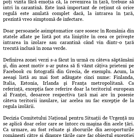
poţi vizita fără emoţia că, la revenirea în ţară, trebuie să
intri în carantină. Este însă important de reţinut că orice
regulă este anulată complet dacă, la intrarea în ţară,
prezintă vreo simptomă de infectare.
Doar persoanele asimptomatice care sosesc în România din
statele aflate pe listă pot sta liniştite în ceea ce priveşte
intrarea în izolare sau carantină când vin dintr-o ţară
trecută inclusă în zona verde.
Definirea zonei verzi s-a făcut în urmă cu câteva săptămâni
şi, din acest motiv s-ar putea să fi văzut câţiva prieteni pe
Facebook cu fotografii din Grecia, de exemplu. Acum, la
aeeaşi listă au mai fost adăugate cinci nume: Finlanda,
Italia, Estonia, Irlanda şi Franţa metropolitană. Ca
referinţă, excepţia face referire doar la teritoriul european
al Franţei, deoarece respectiva ţară mai are în posesie
câteva teritorii insulare, iar acelea nu fac excepţie de la
regula izolării.
Decizia Comitetului Naţional pentru Situaţii de Urgenţă nu
se aplică doar celor care se întorc cu maşina din acele ţări.
Ca urmare, au fost reluate şi zborurile din aeroporturile
româneşti către şi dinspre ţările care fac obiectul excepţiei