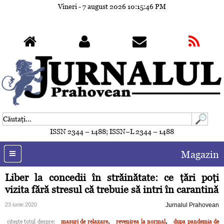
Vineri - 7 august 2026
10:15:49 PM
ISSN 2344 – 1488; ISSN–L 2344 – 1488
Magazin
Liber la concedii în străinătate: ce ţări poţi
vizita fără stresul că trebuie să intri în carantină
23 iunie 2020
Jurnalul Prahovean
,
,
citeşte totul despre:
masuri de relaxare
revenirea la normal
dupa pandemia de