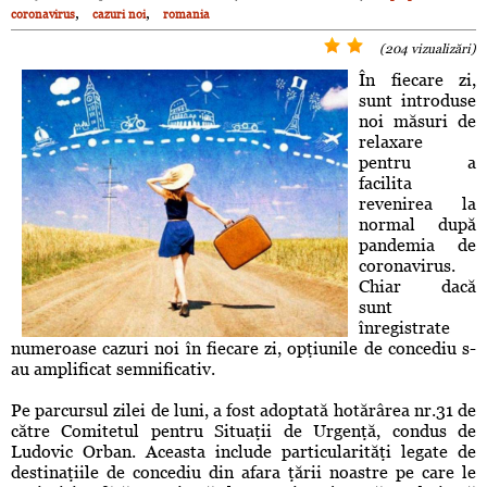
,
,
coronavirus
cazuri noi
romania
(204 vizualizări)
În fiecare zi,
sunt introduse
noi măsuri de
relaxare
pentru a
facilita
revenirea la
normal după
pandemia de
coronavirus.
Chiar dacă
sunt
înregistrate
numeroase cazuri noi în fiecare zi, opţiunile de concediu s-
au amplificat semnificativ.
Pe parcursul zilei de luni, a fost adoptată hotărârea nr.31 de
către Comitetul pentru Situaţii de Urgenţă, condus de
Ludovic Orban. Aceasta include particularităţi legate de
destinaţiile de concediu din afara ţării noastre pe care le