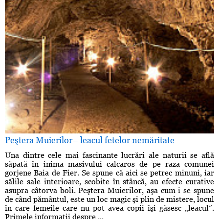
Peştera Muierilor– leacul fetelor nemăritate
Una dintre cele mai fascinante lucrări ale naturii se află
săpată în inima masivului calcaros de pe raza comunei
gorjene Baia de Fier. Se spune că aici se petrec minuni, iar
sălile sale interioare, scobite în stâncă, au efecte curative
asupra câtorva boli. Peştera Muierilor, aşa cum i se spune
de când pământul, este un loc magic şi plin de mistere, locul
în care femeile care nu pot avea copii îşi găsesc „leacul”.
Primele informaţii despre ...