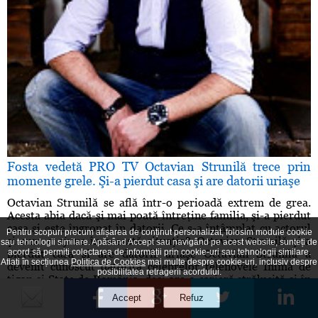
Fosta vedetă PRO TV Octavian Strunilă trece prin
momente grele. Şi-a pierdut casa şi are datorii uriaşe
Octavian Strunilă se află într-o perioadă extrem de grea.
Acesta abia dacă-şi mai poată întreţine familia, şi-a pierdut
casa şi este îngropat în datorii. Ce s-a întâmplat cu actorul
Pentru scopuri precum afișarea de conținut personalizat, folosim module cookie
şi cum a ajuns în această situaţie? Octavian Strunilă şi-a
sau tehnologii similare. Apăsând Accept sau navigând pe acest website, sunteți de
acord să permiți colectarea de informații prin cookie-uri sau tehnologii similare.
pierdut casa şi are datorii uriaşe Octavian Strunilă a
Aflați în secțiunea
Politica de Cookies
mai multe despre cookie-uri, inclusiv despre
devenit cunoscut datorită celebrelor telenovele Inimă de
posibilitatea retragerii acordului.
ţigan şi State de România, deşi are o carieră strălucită şi în
teatru şi a avut de-a ...
(18 noiembrie 2019)
520 vizualizări