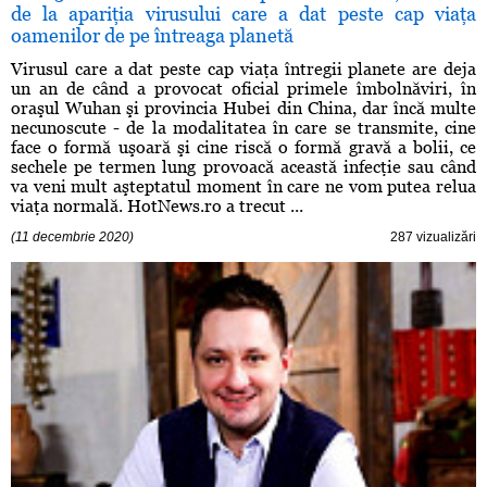
de la apariţia virusului care a dat peste cap viaţa
oamenilor de pe întreaga planetă
Virusul care a dat peste cap viaţa întregii planete are deja
un an de când a provocat oficial primele îmbolnăviri, în
oraşul Wuhan şi provincia Hubei din China, dar încă multe
necunoscute - de la modalitatea în care se transmite, cine
face o formă uşoară şi cine riscă o formă gravă a bolii, ce
sechele pe termen lung provoacă această infecţie sau când
va veni mult aşteptatul moment în care ne vom putea relua
viaţa normală. HotNews.ro a trecut ...
(11 decembrie 2020)
287 vizualizări