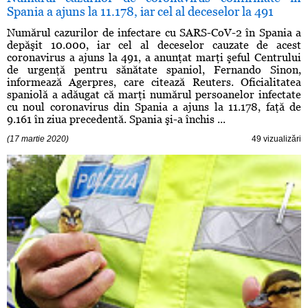
Spania a ajuns la 11.178, iar cel al deceselor la 491
Numărul cazurilor de infectare cu SARS-CoV-2 în Spania a
depăşit 10.000, iar cel al deceselor cauzate de acest
coronavirus a ajuns la 491, a anunţat marţi şeful Centrului
de urgenţă pentru sănătate spaniol, Fernando Sinon,
informează Agerpres, care citează Reuters. Oficialitatea
spaniolă a adăugat că marţi numărul persoanelor infectate
cu noul coronavirus din Spania a ajuns la 11.178, faţă de
9.161 în ziua precedentă. Spania şi-a închis ...
(17 martie 2020)
49 vizualizări