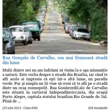
Rua Gonçalo de Carvalho, cea mai frumoasă stradă
din lume
Mulţi dintre noi nu am îndrăzni să visăm la o aşa minunăţie
a naturii. Este vorba despre o stradă din Brazilia, iar când te
afli acolo ai impresia că eşti înt-o altă lume, un paradis
verde. Pur şi simplu nu îţi vine să crezi că te afli pe o stradă
dintr-un oraş cosmopolit. Rua Gon&ccedil;alo de Carvalho
este situată în cartierul Independ&ecirc;ncia, din oraşul
Porto Alegre, capitala statului brazilian Rio Grande do Sul.
Plină de ...
(15 iulie 2013 - Clara ION)
204 vizualizări