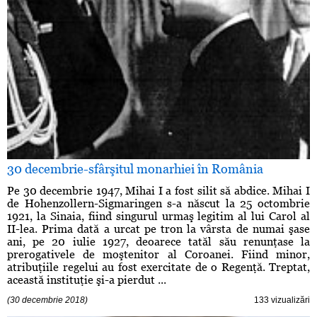
30 decembrie-sfârşitul monarhiei în România
Pe 30 decembrie 1947, Mihai I a fost silit să abdice. Mihai I
de Hohenzollern-Sigmaringen s-a născut la 25 octombrie
1921, la Sinaia, fiind singurul urmaş legitim al lui Carol al
II-lea. Prima dată a urcat pe tron la vârsta de numai şase
ani, pe 20 iulie 1927, deoarece tatăl său renunţase la
prerogativele de moştenitor al Coroanei. Fiind minor,
atribuţiile regelui au fost exercitate de o Regenţă. Treptat,
această instituţie şi-a pierdut ...
(30 decembrie 2018)
133 vizualizări