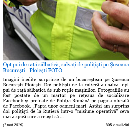
Opt pui de raţă sălbatică, salvaţi de poliţişti pe Şoseaua
Bucureşti - Ploieşti FOTO
Imagini inedite surprinse de un bucureştean pe Şoseaua
Bucureşti-Ploieşti. Doi poliţişti de la rutieră au salvat opt
pui de raţă sălbatică de sub roţile maşinilor. Fotografiile au
fost postate de un martor pe reţeaua de socializare
Facebook şi preluate de Poliţia Română pe pagina oficială
de Facebook. „Fapta unor oameni mari. Astăzi am surprins
doi poliţişti de la Rutieră într-o "misiune operativă" ceva
mai atipică care a reuşit să ...
(1 mai 2019)
805 vizualizări