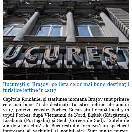
Bucureşti şi Braşov, pe lista celor mai bune destinaţii
turistice ieftine în 2017
Capitala României şi staţiunea montană Braşov sunt printre
cele mai bune 21 de destinaţii turistice ieftine ale anului
2017, potrivit revistei Forbes. Bucureştiul ocupă locul 5 în
topul Forbes, după Vietnamul de Nord, Bişkek (Kârgâstan),
Lisabona (Portugalia) şi Seul (Coreea de Sud). ”Sutele de
ani de arhitectură ale Bucureştiului formează un spectacol
interesant al vechiului şi noului aici. Sunt multe muzee,