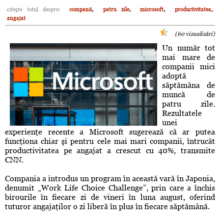
,
,
,
,
citeşte totul despre:
companii
patru zile
microsoft
productivitatea
angajat
(60 vizualizări)
Un număr tot
mai mare de
companii mici
adoptă
săptămâna de
muncă de
patru zile.
Rezultatele
unei
experienţe recente a Microsoft sugerează că ar putea
funcţiona chiar şi pentru cele mai mari companii, întrucât
productivitatea pe angajat a crescut cu 40%, transmite
CNN.
Compania a introdus un program în această vară în Japonia,
denumit „Work Life Choice Challenge”, prin care a închis
birourile în fiecare zi de vineri în luna august, oferind
tuturor angajaţilor o zi liberă în plus în fiecare săptămână.