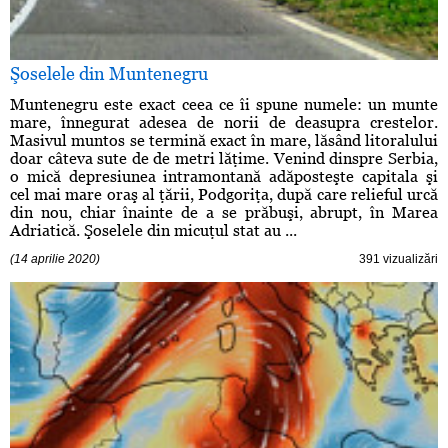
Şoselele din Muntenegru
Muntenegru este exact ceea ce îi spune numele: un munte
mare, înnegurat adesea de norii de deasupra crestelor.
Masivul muntos se termină exact în mare, lăsând litoralului
doar câteva sute de de metri lăţime. Venind dinspre Serbia,
o mică depresiunea intramontană adăposteşte capitala şi
cel mai mare oraş al ţării, Podgoriţa, după care relieful urcă
din nou, chiar înainte de a se prăbuşi, abrupt, în Marea
Adriatică. Şoselele din micuţul stat au ...
(14 aprilie 2020)
391 vizualizări