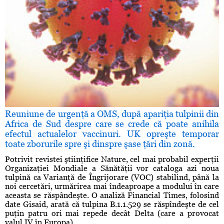
Reuniune de urgenţă a OMS, după apariţia tulpinii din
Africa de Sud despre care se crede că poate anihila
efectul actualelor vaccinuri. UK opreşte temporar
toate zborurile spre şi dinspre şase ţări din zonă.
Potrivit revistei ştiinţifice Nature, cel mai probabil experţii
Organizaţiei Mondiale a Sănătăţii vor cataloga azi noua
tulpină ca Varianţă de Îngrijorare (VOC) stabilind, până la
noi cercetări, urmărirea mai îndeaproape a modului în care
aceasta se răspândeşte. O analiză Financial Times, folosind
date Gisaid, arată că tulpina B.1.1.529 se răspîndeşte de cel
puţin patru ori mai repede decât Delta (care a provocat
valul IV în Europa) ...