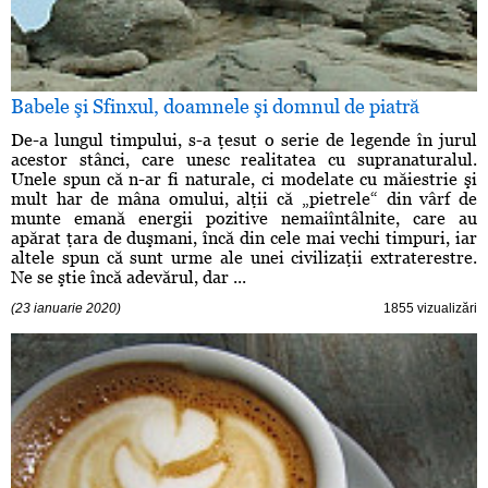
Babele şi Sfinxul, doamnele şi domnul de piatră
De-a lungul timpului, s-a ţesut o serie de legende în jurul
acestor stânci, care unesc realitatea cu supranaturalul.
Unele spun că n-ar fi naturale, ci modelate cu măiestrie şi
mult har de mâna omului, alţii că „pietrele“ din vârf de
munte emană energii pozitive nemaiîntâlnite, care au
apărat ţara de duşmani, încă din cele mai vechi timpuri, iar
altele spun că sunt urme ale unei civilizaţii extraterestre.
Ne se ştie încă adevărul, dar ...
(23 ianuarie 2020)
1855 vizualizări