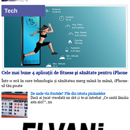
Tech
Cele mai bune 4 aplicaţii de fitness şi sănătate pentru iPhone
Într-o eră în care tehnologia și sănătatea merg mână în mână, iPhone-
ul tău poate
De unde vin fructele? File din istoria păcănelelor
Dacă ai jucat vreodată un slot și te-ai întrebat „Ce caută lămâia
asta aici?”, nu