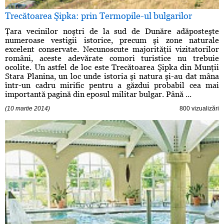
Trecătoarea Şipka: prin Termopile-ul bulgarilor
Ţara vecinilor noştri de la sud de Dunăre adăposteşte
numeroase vestigii istorice, precum şi zone naturale
excelent conservate. Necunoscute majorităţii vizitatorilor
români, aceste adevărate comori turistice nu trebuie
ocolite. Un astfel de loc este Trecătoarea Şipka din Munţii
Stara Planina, un loc unde istoria şi natura şi-au dat mâna
într-un cadru mirific pentru a găzdui probabil cea mai
importantă pagină din eposul militar bulgar. Până ...
(10 martie 2014)
800 vizualizări