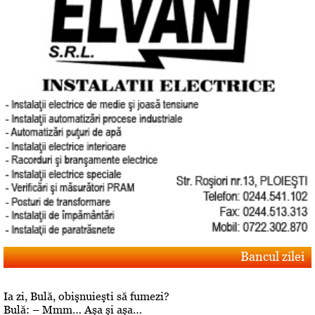
Bancul zilei
Ia zi, Bulă, obişnuieşti să fumezi?
Bulă: – Mmm… Aşa şi aşa…