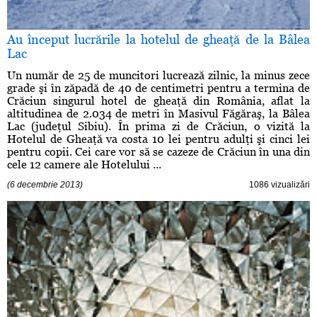
Au început lucrările la hotelul de gheaţă de la Bâlea
Lac
Un număr de 25 de muncitori lucrează zilnic, la minus zece
grade şi în zăpadă de 40 de centimetri pentru a termina de
Crăciun singurul hotel de gheaţă din România, aflat la
altitudinea de 2.034 de metri în Masivul Făgăraş, la Bâlea
Lac (judeţul Sibiu). În prima zi de Crăciun, o vizită la
Hotelul de Gheaţă va costa 10 lei pentru adulţi şi cinci lei
pentru copii. Cei care vor să se cazeze de Crăciun în una din
cele 12 camere ale Hotelului ...
(6 decembrie 2013)
1086 vizualizări