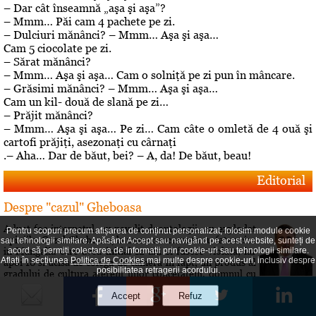
– Dar cât înseamnă „aşa şi aşa”?
– Mmm… Păi cam 4 pachete pe zi.
– Dulciuri mănânci? – Mmm… Aşa şi aşa…
Cam 5 ciocolate pe zi.
– Sărat mănânci?
– Mmm… Aşa şi aşa… Cam o solniţă pe zi pun în mâncare.
– Grăsimi mănânci? – Mmm… Aşa şi aşa…
Cam un kil- două de slană pe zi…
– Prăjit mănânci?
– Mmm… Aşa şi aşa… Pe zi… Cam câte o omletă de 4 ouă şi
cartofi prăjiţi, asezonaţi cu cârnaţi
.– Aha… Dar de băut, bei? – A, da! De băut, beau!
Editorial
Despre "cazul" Gheboasa
A luat foc internetul, au navalit deontologii, au explodat
Pentru scopuri precum afișarea de conținut personalizat, folosim module cookie
opiniile. Cazul Gheboasa, la mare concurenta cu fata ucisa
sau tehnologii similare. Apăsând Accept sau navigând pe acest website, sunteți de
in Mangalia care avea initial 12 ani si fusese violata, iar
acord să permiți colectarea de informații prin cookie-uri sau tehnologii similare.
Aflați în secțiunea
Politica de Cookies
mai multe despre cookie-uri, inclusiv despre
apoi 18 si ucisa de colega de camera In fapt, un produs al
posibilitatea retragerii acordului.
gradului de cultura aferent unor concetateni, domnul cu
pricina a fost lasat sa evolueze intr-o siluire a...
Roberta vs Volo! Game, set: Roberta! Partida încă se