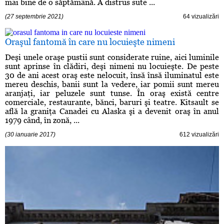
mai bine de o săptămână. A distrus sute ...
(27 septembrie 2021)
64 vizualizări
Oraşul fantomă în care nu locuieşte nimeni
Deşi unele oraşe pustii sunt considerate ruine, aici luminile
sunt aprinse în clădiri, deşi nimeni nu locuieşte. De peste
30 de ani acest oraş este nelocuit, însă însă iluminatul este
mereu deschis, banii sunt la vedere, iar pomii sunt mereu
aranjaţi, iar peluzele sunt tunse. În oraş există centre
comerciale, restaurante, bănci, baruri şi teatre. Kitsault se
află la graniţa Canadei cu Alaska şi a devenit oraş în anul
1979 când, în zonă, ...
(30 ianuarie 2017)
612 vizualizări