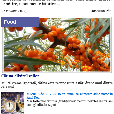
cimitire, monumente istorice ...
(6 ianuarie 2017)
405 vizualizări
Food
Cătina-elixirul zeilor
Multă vreme ignorată, cătina este recunoscută astăzi drept unul dintre
cele mai
MENIUL de REVELION în lume: ce alimente aduc noroc în
Anul Nou
Mai toate mâncărurile „tradiţionale” pentru noaptea dintre ani
sunt gândite în raport