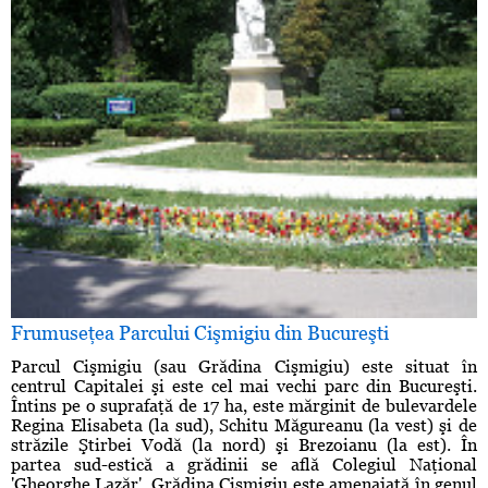
Frumuseţea Parcului Cişmigiu din Bucureşti
Parcul Cişmigiu (sau Grădina Cişmigiu) este situat în
centrul Capitalei şi este cel mai vechi parc din Bucureşti.
Întins pe o suprafaţă de 17 ha, este mărginit de bulevardele
Regina Elisabeta (la sud), Schitu Măgureanu (la vest) şi de
străzile Ştirbei Vodă (la nord) şi Brezoianu (la est). În
partea sud-estică a grădinii se află Colegiul Naţional
'Gheorghe Lazăr'. Grădina Cişmigiu este amenajată în genul