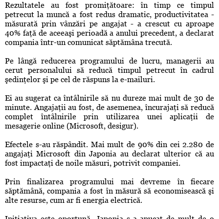
Rezultatele au fost promiţătoare: în timp ce timpul
petrecut la muncă a fost redus dramatic, productivitatea -
măsurată prin vânzări pe angajat - a crescut cu aproape
40% faţă de aceeaşi perioadă a anului precedent, a declarat
compania într-un comunicat săptămâna trecută.
Pe lângă reducerea programului de lucru, managerii au
cerut personalului să reducă timpul petrecut în cadrul
şedinţelor şi pe cel de răspuns la e-mailuri.
Ei au sugerat ca întâlnirile să nu dureze mai mult de 30 de
minute. Angajaţii au fost, de asemenea, încurajaţi să reducă
complet întâlnirile prin utilizarea unei aplicaţii de
mesagerie online (Microsoft, desigur).
Efectele s-au răspândit. Mai mult de 90% din cei 2.280 de
angajaţi Microsoft din Japonia au declarat ulterior că au
fost impactaţi de noile măsuri, potrivit companiei.
Prin finalizarea programului mai devreme în fiecare
săptămână, compania a fost în măsură să economisească şi
alte resurse, cum ar fi energia electrică.
Iniţiativa este oportună. Japonia s-a apucat de mult de o