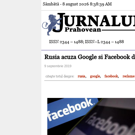
Sâmbătă - 8 august 2026
8:38:40 AM
ISSN 2344 – 1488; ISSN–L 2344 – 1488
Rusia acuza Google si Facebook de
9 septembrie 2019
,
,
,
citeşte totul despre:
rusia
google
facebook
reclame 