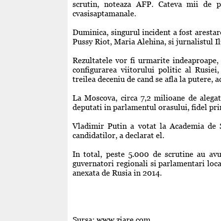
scrutin, noteaza AFP. Cateva mii de pe
cvasisaptamanale.
Duminica, singurul incident a fost arestar
Pussy Riot, Maria Alehina, si jurnalistul Il
Rezultatele vor fi urmarite indeaproape, i
configurarea viitorului politic al Rusie
treilea deceniu de cand se afla la putere,
La Moscova, circa 7,2 milioane de alegato
deputati in parlamentul orasului, fidel p
Vladimir Putin a votat la Academia de St
candidatilor, a declarat el.
In total, peste 5.000 de scrutine au avu
guvernatori regionali si parlamentari loca
anexata de Rusia in 2014.
Sursa: www.ziare.com