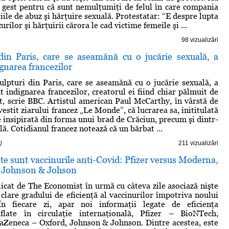
t gest pentru că sunt nemulţumiţi de felul în care compania
iile de abuz şi hărţuire sexuală. Protestatar: “E despre lupta
rilor şi hărţuirii cărora le cad victime femeile şi ...
98 vizualizări
din Paris, care se aseamănă cu o jucărie sexuală, a
gnarea francezilor
lpturi din Paris, care se aseamănă cu o jucărie sexuală, a
t indignarea francezilor, creatorul ei fiind chiar pălmuit de
t, scrie BBC. Artistul american Paul McCarthy, în vârstă de
vestit ziarului francez „Le Monde”, că lucrarea sa, inititulată
e insipirată din forma unui brad de Crăciun, precum şi dintr-
lă. Cotidianul francez notează că un bărbat ...
)
211 vizualizări
nte sunt vaccinurile anti-Covid: Pfizer versus Moderna,
 Johnson & Johson
icat de The Economist în urmă cu câteva zile asociază nişte
clare gradului de eficienţă al vaccinurilor împotriva noului
În fiecare zi, apar noi informaţii legate de eficienţa
aflate în circulaţie internaţională, Pfizer – BioNTech,
aZeneca – Oxford, Johnson & Johnson. Dintre acestea, este