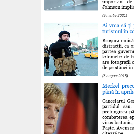
important de
Johnson implică
(9 martie 2021)
Ai vrea să-ţi
turismul în z
Broşura emisă 
distracţii, ca 
partea guvernu
kilometri de li
are fotografii 
de pe stânci în
(6 august 2015)
Merkel preco
până în aprili
Cancelarul Ge
partidul său
prelungirea pâ
combaterea ep
virus britanic
Paşte. Avem ne
citează pe ...