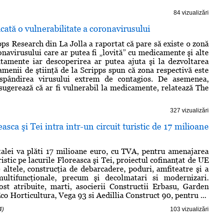
84 vizualizări
icată o vulnerabilitate a coronavirusului
pps Research din La Jolla a raportat că pare să existe o zonă
onavirusului care ar putea fi „lovită” cu medicamente şi alte
atamente iar descoperirea ar putea ajuta şi la dezvoltarea
amenii de ştiinţă de la Scripps spun că zona respectivă este
ăspândirea virusului extrem de contagios. De asemenea,
sugerează că ar fi vulnerabil la medicamente, relatează The
327 vizualizări
asca şi Tei intra intr-un circuit turistic de 17 milioane
alei va plăti 17 milioane euro, cu TVA, pentru amenajarea
ristic pe lacurile Floreasca şi Tei, proiectul cofinanţat de UE
e altele, construcţia de debarcadere, poduri, amfiteatre şi a
multifuncţionale, precum şi decolmatari si modernizari.
ost atribuite, marti, asocierii Constructii Erbasu, Garden
o Horticultura, Vega 93 si Aedillia Construct 90, pentru ...
4)
103 vizualizări