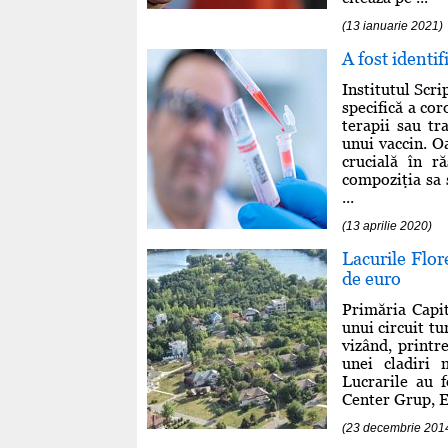
(13 ianuarie 2021)
A fost identif
Institutul Scri
specifică a cor
terapii sau tr
unui vaccin. O
crucială în r
compoziţia sa 
...
(13 aprilie 2020)
Lacurile Flore
de euro
Primăria Capit
unui circuit tu
vizând, printr
unei cladiri 
Lucrarile au f
Center Grup, Ec
(23 decembrie 201