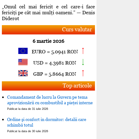
„Omul cel mai fericit e cel care-i face
fericiţi pe cât mai mulţi oameni.” — Denis
Diderot
Curs valutar
6 martie 2026
EURO = 5.0941 RON
USD = 4.3981 RON
GBP = 5.8664 RON
Top articole
Comandament de lucru la Guvern pe tema
aprovizionării cu combustibil a pieţei interne
Publicat la data de 31 iulie 2026
Ordine şi confort in dormitor: detalii care
schimbă totul
Publicat la data de 30 iulie 2026