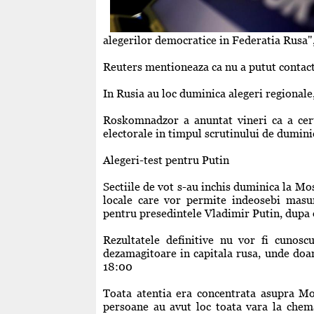
alegerilor democratice in Federatia Rusa", 
Reuters mentioneaza ca nu a putut contac
In Rusia au loc duminica alegeri regionale
Roskomnadzor a anuntat vineri ca a cer
electorale in timpul scrutinului de duminica
Alegeri-test pentru Putin
Sectiile de vot s-au inchis duminica la Mos
locale care vor permite indeosebi masur
pentru presedintele Vladimir Putin, dupa 
Rezultatele definitive nu vor fi cunosc
dezamagitoare in capitala rusa, unde doar
18:00
Toata atentia era concentrata asupra Mos
persoane au avut loc toata vara la chema