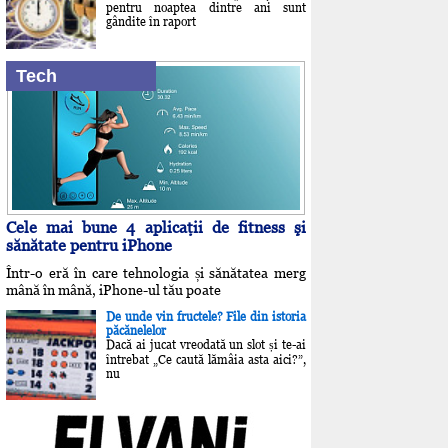
pentru noaptea dintre ani sunt
gândite în raport
Tech
Cele mai bune 4 aplicaţii de fitness şi
sănătate pentru iPhone
Într-o eră în care tehnologia și sănătatea merg
mână în mână, iPhone-ul tău poate
De unde vin fructele? File din istoria
păcănelelor
Dacă ai jucat vreodată un slot și te-ai
întrebat „Ce caută lămâia asta aici?”,
nu