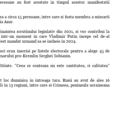
rsoane au fost arestate in timpul acestor manifestatii
ea a circa 15 persoane, intre care si fosta membra a miscarii
ia Azar.
naintea scrutinului legislativ din 2021, si vor contribui la
i, intr-un moment in care Vladimir Putin incepe cel de-al
 acest mandat urmand sa se incheie in 2024.
ri erau inscrisi pe listele electorale pentru a alege 45 de
rimarului pro-Kremlin Serghei Sobianin.
iinte. "Ceea ce conteaza nu este cantitatea, ci calitatea"
t loc duminica in intreaga tara. Rusii au avut de ales 16
li in 13 regiuni, intre care si Crimeea, peninsula ucraineana