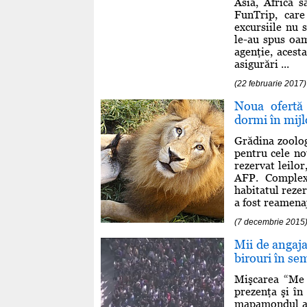
Asia, Africa 
FunTrip, care
excursiile nu 
le-au spus oam
agenţie, acest
asigurări ...
(22 februarie 2017)
Noua ofertă
dormi în mijlo
Grădina zoolog
pentru cele no
rezervat leilor
AFP. Complexu
habitatul reze
a fost reamenaj
(7 decembrie 2015
Mii de angaja
birouri în se
Mişcarea “Me T
prezenţa şi în
mapamondul au 