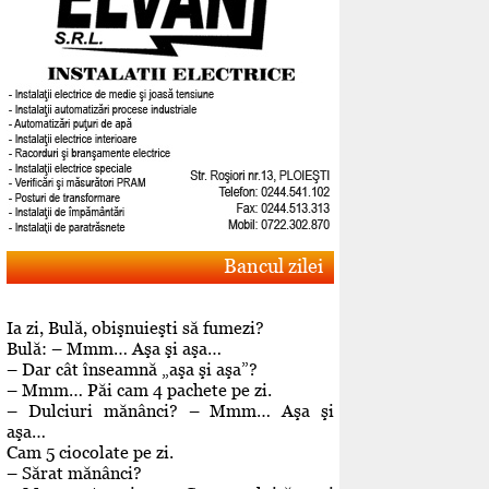
Bancul zilei
Ia zi, Bulă, obişnuieşti să fumezi?
Bulă: – Mmm… Aşa şi aşa…
– Dar cât înseamnă „aşa şi aşa”?
– Mmm… Păi cam 4 pachete pe zi.
– Dulciuri mănânci? – Mmm… Aşa şi
aşa…
Cam 5 ciocolate pe zi.
– Sărat mănânci?