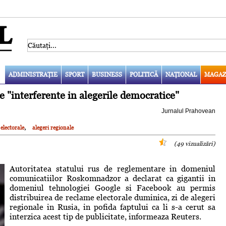
ADMINISTRAŢIE
SPORT
BUSINESS
POLITICĂ
NAŢIONAL
MAGAZ
 "interferente in alegerile democratice"
Jurnalul Prahovean
,
electorale
alegeri regionale
(49 vizualizări)
Autoritatea statului rus de reglementare in domeniul
comunicatiilor Roskomnadzor a declarat ca gigantii in
domeniul tehnologiei Google si Facebook au permis
distribuirea de reclame electorale duminica, zi de alegeri
regionale in Rusia, in pofida faptului ca li s-a cerut sa
interzica acest tip de publicitate, informeaza Reuters.