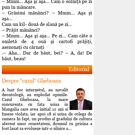
– Mmm… Aşa şi aşa… Cam o solniţă pe zi
pun în mâncare.
– Grăsimi mănânci? – Mmm… Aşa şi
aşa…
Cam un kil- două de slană pe zi…
– Prăjit mănânci?
– Mmm… Aşa şi aşa… Pe zi… Cam câte o
omletă de 4 ouă şi cartofi prăjiţi,
asezonaţi cu cârnaţi
.– Aha… Dar de băut, bei? – A, da! De
băut, beau!
Editorial
Despre "cazul" Gheboasa
A luat foc internetul, au navalit
deontologii, au explodat opiniile.
Cazul Gheboasa, la mare
concurenta cu fata ucisa in
Mangalia care avea initial 12 ani si
fusese violata, iar apoi 18 si ucisa de colega de
camera In fapt, un produs al gradului de cultura
aferent unor concetateni, domnul cu pricina a
fost lasat sa evolueze intr-o siluire a...