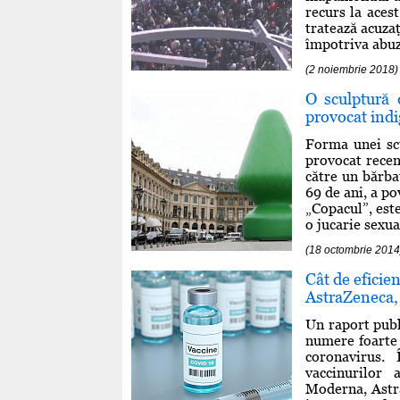
recurs la aces
tratează acuzaţ
împotriva abuzu
(2 noiembrie 2018)
O sculptură 
provocat indi
Forma unei scu
provocat recen
către un bărba
69 de ani, a po
„Copacul”, est
o jucarie sexua
(18 octombrie 2014
Cât de eficie
AstraZeneca,
Un raport publ
numere foarte 
coronavirus. 
vaccinurilor 
Moderna, Astr