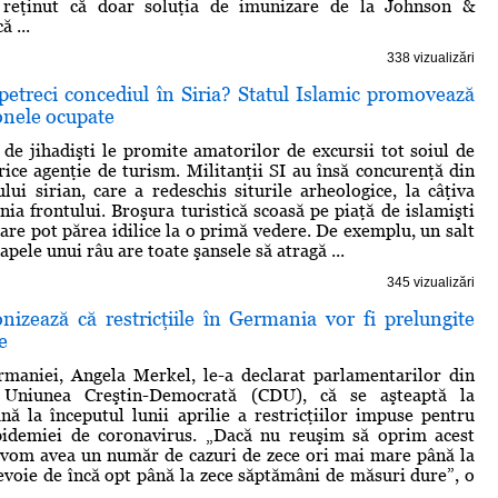
 reţinut că doar soluţia de imunizare de la Johnson &
 ...
338 vizualizări
 petreci concediul în Siria? Statul Islamic promovează
onele ocupate
de jihadişti le promite amatorilor de excursii tot soiul de
orice agenţie de turism. Militanţii SI au însă concurenţă din
lui sirian, care a redeschis siturile arheologice, la câţiva
nia frontului. Broşura turistică scoasă pe piaţă de islamişti
care pot părea idilice la o primă vedere. De exemplu, un salt
 apele unui râu are toate şansele să atragă ...
345 vizualizări
nizează că restricţiile în Germania vor fi prelungite
e
rmaniei, Angela Merkel, le-a declarat parlamentarilor din
, Uniunea Creştin-Democrată (CDU), că se aşteaptă la
nă la începutul lunii aprilie a restricţiilor impuse pentru
idemiei de coronavirus. „Dacă nu reuşim să oprim acest
, vom avea un număr de cazuri de zece ori mai mare până la
voie de încă opt până la zece săptămâni de măsuri dure”, o