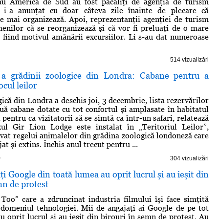
sau America de Sud au fost păcăliţi de agenţia de turism
 i-a anunţat cu doar câteva zile înainte de plecare că
se mai organizează. Apoi, reprezentanţii agenţiei de turism
enilor că se reorganizează şi că vor fi preluaţi de o mare
a fiind motivul amânării excursiilor. Li s-au dat numeroase
514 vizualizări
 a grădinii zoologice din Londra: Cabane pentru a
cul leilor
ică din Londra a deschis joi, 3 decembrie, lista rezervărilor
uă cabane dotate cu tot confortul şi amplasate în habitatul
, pentru ca vizitatorii să se simtă ca într-un safari, relatează
l Gir Lion Lodge este instalat în „Teritoriul Leilor”,
rvat regelui animalelor din grădina zoologică londoneză care
at şi extins. Închis anul trecut pentru ...
)
304 vizualizări
ţi Google din toată lumea au oprit lucrul şi au ieşit din
mn de protest
oo” care a zdruncinat industria filmului îşi face simţită
 domeniul tehnologiei. Mii de angajaţi ai Google de pe tot
oprit lucrul şi au ieşit din birouri în semn de protest. Au