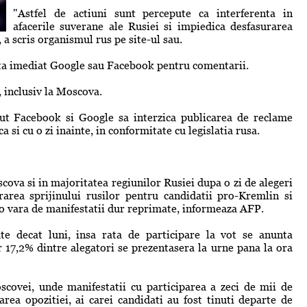
"Astfel de actiuni sunt percepute ca interferenta in
afacerile suverane ale Rusiei si impiedica desfasurarea
a scris organismul rus pe site-ul sau.
ta imediat Google sau Facebook pentru comentarii.
, inclusiv la Moscova.
ut Facebook si Google sa interzica publicarea de reclame
 si cu o zi inainte, in conformitate cu legislatia rusa.
cova si in majoritatea regiunilor Rusiei dupa o zi de alegeri
area sprijinului rusilor pentru candidatii pro-Kremlin si
o vara de manifestatii dur reprimate, informeaza AFP.
ute decat luni, insa rata de participare la vot se anunta
 17,2% dintre alegatori se prezentasera la urne pana la ora
covei, unde manifestatii cu participarea a zeci de mii de
rea opozitiei, ai carei candidati au fost tinuti departe de