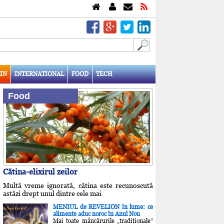
IN
INTERNATIONAL
FOOD
TECH
Food
Cătina-elixirul zeilor
Multă vreme ignorată, cătina este recunoscută
astăzi drept unul dintre cele mai
MENIUL de REVELION în lume: ce
alimente aduc noroc în Anul Nou
Mai toate mâncărurile „tradiţionale”