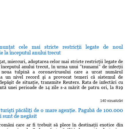
nunţat cele mai stricte restricţii legate de noul
e la începutul anului trecut
at, miercuri, adoptarea celor mai stricte restricţii legate de
 începutul anului trecut, în urma unui ”tsunami” de infecţii
 noua tulpină a coronavirusului care a urcat numărul
r la un nivel record şi a provocat temeri că sistemul de
 depăşit de situaţie, transmite Reuters. Rata de infectări cu
ntă unei perioade de 14 zile s-a mărit de patru ori, la 819
140 vizualizări
turişti păcăliţi de o mare agenţie. Pagubă de 100.000
i sunt de negăsit
omâni care ar fi trebuit să plece în destinaţii exotice din