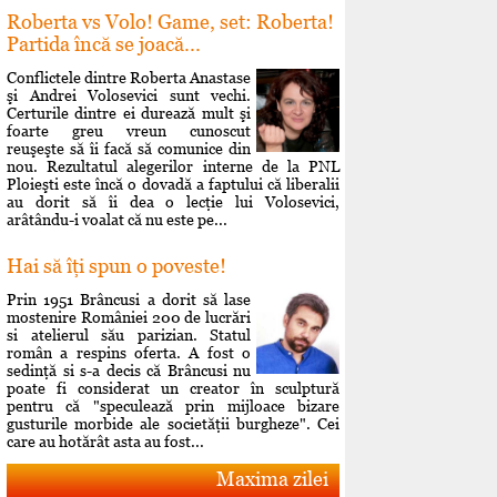
Roberta vs Volo! Game, set: Roberta!
Partida încă se joacă...
Conflictele dintre Roberta Anastase
şi Andrei Volosevici sunt vechi.
Certurile dintre ei durează mult şi
foarte greu vreun cunoscut
reuşeşte să îi facă să comunice din
nou. Rezultatul alegerilor interne de la PNL
Ploieşti este încă o dovadă a faptului că liberalii
au dorit să îi dea o lecţie lui Volosevici,
arâtându-i voalat că nu este pe...
Hai să îţi spun o poveste!
Prin 1951 Brâncusi a dorit să lase
mostenire României 200 de lucrări
si atelierul său parizian. Statul
român a respins oferta. A fost o
sedinţă si s-a decis că Brâncusi nu
poate fi considerat un creator în sculptură
pentru că "speculează prin mijloace bizare
gusturile morbide ale societăţii burgheze". Cei
care au hotărât asta au fost...
Maxima zilei