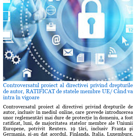
Controversatul proiect al directivei privind drepturile
de autor, RATIFICAT de statele membre UE/ Când va
intra în vigoare
Controversatul proiect al directivei privind drepturile de
autor, inclusiv în mediul online, care prevede introducerea
unor reglementări mai dure de protecţie în domeniu, a fost
ratificat, luni, de majoritatea statelor membre ale Uniunii
Europene, potrivit Reuters. 19 ţări, inclusiv Franţa şi
Germania, şi-au dat acordul, Finlanda, Italia, Luxemburg,