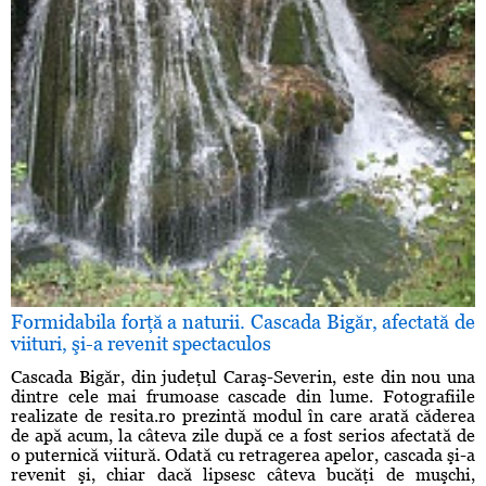
Formidabila forţă a naturii. Cascada Bigăr, afectată de
viituri, şi-a revenit spectaculos
Cascada Bigăr, din judeţul Caraş-Severin, este din nou una
dintre cele mai frumoase cascade din lume. Fotografiile
realizate de resita.ro prezintă modul în care arată căderea
de apă acum, la câteva zile după ce a fost serios afectată de
o puternică viitură. Odată cu retragerea apelor, cascada şi-a
revenit şi, chiar dacă lipsesc câteva bucăţi de muşchi,