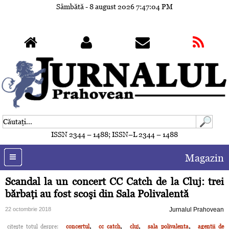
Sâmbătă - 8 august 2026
7:47:07 PM
ISSN 2344 – 1488; ISSN–L 2344 – 1488
Magazin
Scandal la un concert CC Catch de la Cluj: trei
bărbaţi au fost scoşi din Sala Polivalentă
22 octombrie 2018
Jurnalul Prahovean
,
,
,
,
citeşte totul despre:
concertul
cc catch
cluj
sala polivalenta
agentii de