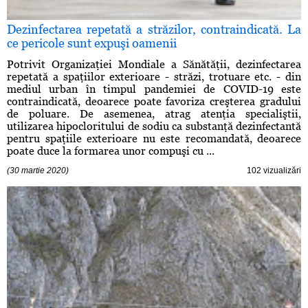
Dezinfectarea repetată a străzilor, contraindicată. La
ce pericole sunt expuşi oamenii
Potrivit Organizaţiei Mondiale a Sănătăţii, dezinfectarea
repetată a spaţiilor exterioare - străzi, trotuare etc. - din
mediul urban în timpul pandemiei de COVID-19 este
contraindicată, deoarece poate favoriza creşterea gradului
de poluare. De asemenea, atrag atenţia specialiştii,
utilizarea hipocloritului de sodiu ca substanţă dezinfectantă
pentru spaţiile exterioare nu este recomandată, deoarece
poate duce la formarea unor compuşi cu ...
(30 martie 2020)
102 vizualizări