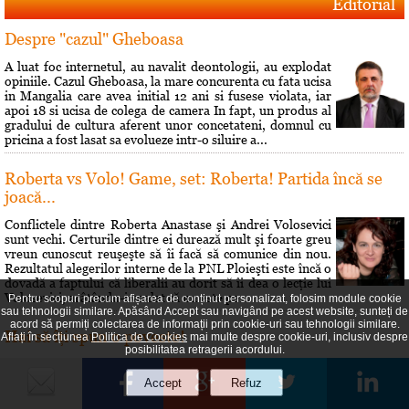
Editorial
Despre "cazul" Gheboasa
A luat foc internetul, au navalit deontologii, au explodat
opiniile. Cazul Gheboasa, la mare concurenta cu fata ucisa
in Mangalia care avea initial 12 ani si fusese violata, iar
apoi 18 si ucisa de colega de camera In fapt, un produs al
gradului de cultura aferent unor concetateni, domnul cu
pricina a fost lasat sa evolueze intr-o siluire a...
Roberta vs Volo! Game, set: Roberta! Partida încă se
joacă...
Conflictele dintre Roberta Anastase şi Andrei Volosevici
sunt vechi. Certurile dintre ei durează mult şi foarte greu
vreun cunoscut reuşeşte să îi facă să comunice din nou.
Rezultatul alegerilor interne de la PNL Ploieşti este încă o
dovadă a faptului că liberalii au dorit să îi dea o lecţie lui
Volosevici, arâtându-i voalat că nu este pe...
Pentru scopuri precum afișarea de conținut personalizat, folosim module cookie
sau tehnologii similare. Apăsând Accept sau navigând pe acest website, sunteți de
acord să permiți colectarea de informații prin cookie-uri sau tehnologii similare.
Hai să îţi spun o poveste!
Aflați în secțiunea
Politica de Cookies
mai multe despre cookie-uri, inclusiv despre
posibilitatea retragerii acordului.
Prin 1951 Brâncusi a dorit să lase mostenire României
200 de lucrări si atelierul său parizian. Statul român a
respins oferta. A fost o sedinţă si s-a decis că Brâncusi nu
poate fi considerat un creator în sculptură pentru că