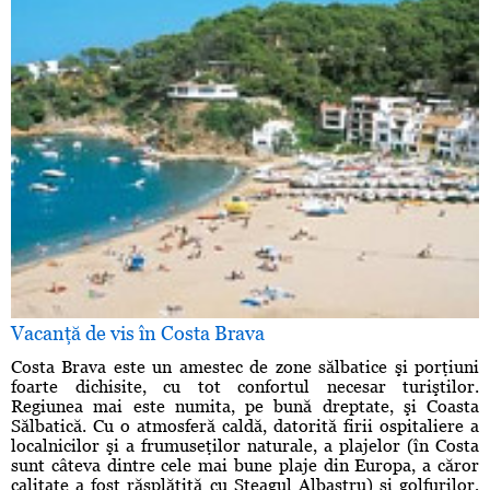
Vacanţă de vis în Costa Brava
Costa Brava este un amestec de zone sălbatice şi porţiuni
foarte dichisite, cu tot confortul necesar turiştilor.
Regiunea mai este numita, pe bună dreptate, şi Coasta
Sălbatică. Cu o atmosferă caldă, datorită firii ospitaliere a
localnicilor şi a frumuseţilor naturale, a plajelor (în Costa
sunt câteva dintre cele mai bune plaje din Europa, a căror
calitate a fost răsplătită cu Steagul Albastru) şi golfurilor,