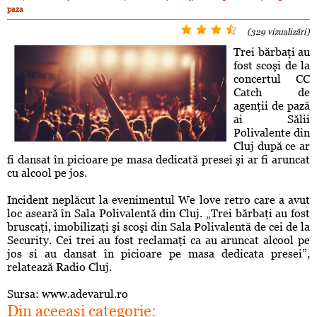
paza
(329 vizualizări)
Trei bărbaţi au
fost scoşi de la
concertul CC
Catch de
agenţii de pază
ai Sălii
Polivalente din
Cluj după ce ar
fi dansat în picioare pe masa dedicată presei şi ar fi aruncat
cu alcool pe jos.
Incident neplăcut la evenimentul We love retro care a avut
loc aseară în Sala Polivalentă din Cluj. „Trei bărbaţi au fost
bruscaţi, imobilizaţi şi scoşi din Sala Polivalentă de cei de la
Security. Cei trei au fost reclamaţi ca au aruncat alcool pe
jos si au dansat în picioare pe masa dedicata presei”,
relatează Radio Cluj.
Sursa: www.adevarul.ro
Din aceeaşi categorie: