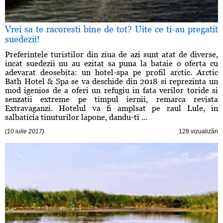
Vrei sa te racoresti bine de tot? Uite ce ti-au pregatit
suedezii!
Preferintele turistilor din ziua de azi sunt atat de diverse,
incat suedezii nu au ezitat sa puna la bataie o oferta cu
adevarat deosebita: un hotel-spa pe profil arctic. Arctic
Bath Hotel & Spa se va deschide din 2018 si reprezinta un
mod igenios de a oferi un refugiu in fata verilor toride si
senzatii extreme pe timpul iernii, remarca revista
Extravaganzi. Hotelul va fi amplsat pe raul Lule, in
salbaticia tinuturilor lapone, dandu-ti ...
(10 iulie 2017)
128 vizualizări