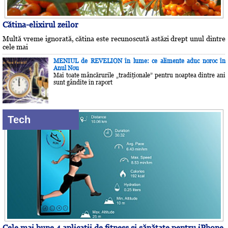
Cătina-elixirul zeilor
Multă vreme ignorată, cătina este recunoscută astăzi drept unul dintre
cele mai
MENIUL de REVELION în lume: ce alimente aduc noroc în
Anul Nou
Mai toate mâncărurile „tradiţionale” pentru noaptea dintre ani
sunt gândite în raport
Tech
Cele mai bune 4 aplicaţii de fitness şi sănătate pentru iPhone