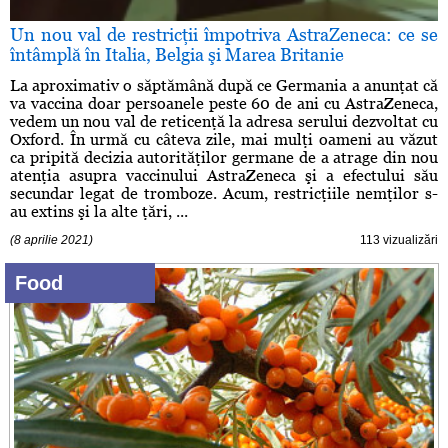
Un nou val de restricţii împotriva AstraZeneca: ce se
întâmplă în Italia, Belgia şi Marea Britanie
La aproximativ o săptămână după ce Germania a anunţat că
va vaccina doar persoanele peste 60 de ani cu AstraZeneca,
vedem un nou val de reticenţă la adresa serului dezvoltat cu
Oxford. În urmă cu câteva zile, mai mulţi oameni au văzut
ca pripită decizia autorităţilor germane de a atrage din nou
atenţia asupra vaccinului AstraZeneca şi a efectului său
secundar legat de tromboze. Acum, restricţiile nemţilor s-
au extins şi la alte ţări, ...
(8 aprilie 2021)
113 vizualizări
Food