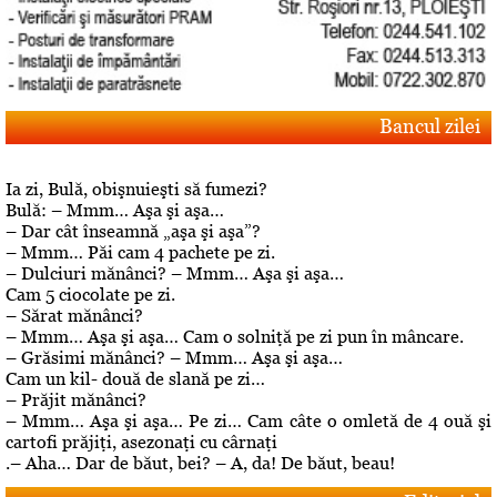
Bancul zilei
Ia zi, Bulă, obişnuieşti să fumezi?
Bulă: – Mmm… Aşa şi aşa…
– Dar cât înseamnă „aşa şi aşa”?
– Mmm… Păi cam 4 pachete pe zi.
– Dulciuri mănânci? – Mmm… Aşa şi aşa…
Cam 5 ciocolate pe zi.
– Sărat mănânci?
– Mmm… Aşa şi aşa… Cam o solniţă pe zi pun în mâncare.
– Grăsimi mănânci? – Mmm… Aşa şi aşa…
Cam un kil- două de slană pe zi…
– Prăjit mănânci?
– Mmm… Aşa şi aşa… Pe zi… Cam câte o omletă de 4 ouă şi
cartofi prăjiţi, asezonaţi cu cârnaţi
.– Aha… Dar de băut, bei? – A, da! De băut, beau!