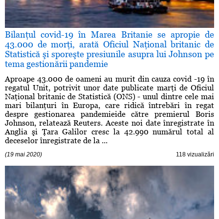
Bilanţul covid-19 în Marea Britanie se apropie de
43.000 de morţi, arată Oficiul Naţional britanic de
Statistică şi sporeşte presiunile asupra lui Johnson pe
tema gestionării pandemie
Aproape 43.000 de oameni au murit din cauza covid -19 în
regatul Unit, potrivit unor date publicate marţi de Oficiul
Naţional britanic de Statistică (ONS) - unul dintre cele mai
mari bilanţuri în Europa, care ridică întrebări în regat
despre gestionarea pandemieide către premierul Boris
Johnson, relatează Reuters. Aceste noi date înregistrate în
Anglia şi Ţara Galilor cresc la 42.990 numărul total al
deceselor înregistrate de la ...
(19 mai 2020)
118 vizualizări