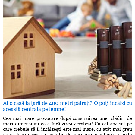
Ai o casă la ţară de 400 metri pătraţi? O poţi încălzi cu
această centrală pe lemne!
Cea mai mare provocare după construirea unei clădiri de
mari dimensiuni este încălzirea acesteia! Cu cât spaţiul pe
care trebuie să îl încălzeşti este mai mare, cu atât mai greu
îţi va fi să găseşti o soluţie de încălzire avantajoasă. Asta