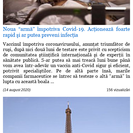
Noua “armă” împotriva Covid-19. Acţionează foarte
rapid şi ar putea preveni infecţia
Vaccinul împotriva coronavirusului, anunţat triumfător de
ruşi, după nici două luni de testare este privit cu scepticism
de comunitatea ştiinţifică internaţională şi de experţii în
sănătate publică. S-ar putea să mai treacă luni bune până
vom avea într-adevăr un vaccin anti-Covid sigur şi eficient,
potrivit specialiştilor. Pe de altă parte însă, marile
companii farmaceutice se întrec să testeze o altă “armă” în
lupta cu această boala ...
(14 august 2020)
156 vizualizări