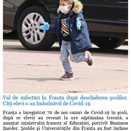
Val de infectări în Franţa după deschiderea şcolilor.
Câţi elevi s-au îmbolnăvit de Covid-19
Franţa a înregistrat 70 de noi cazuri de Covid-19 în şcoli,
după ce elevii au revenit la ore săptămâna trecută, a
anunţat ministrului francez al Educaţiei, potrivit Business
Insider. Şcolile şi Universităţile din Franţa au fost închise