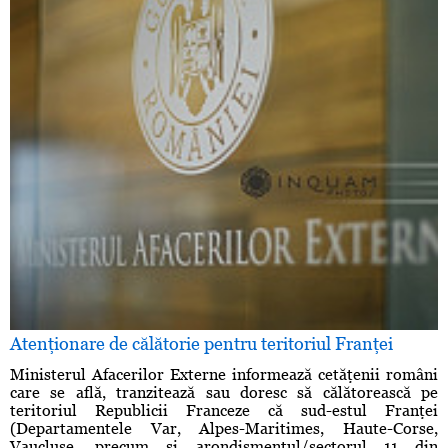
Atenţionare de călătorie pentru teritoriul Franţei
Ministerul Afacerilor Externe informează cetăţenii români
care se află, tranzitează sau doresc să călătorească pe
teritoriul Republicii Franceze că sud-estul Franţei
(Departamentele Var, Alpes-Maritimes, Haute-Corse,
Vaucluse, precum şi arondismentul/sectorul 11 din