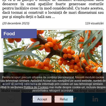
deoarece în cazul spaţiilor foarte generoase costurile
pentru încălzire cresc în mod considerabil. Cu toate acestea,
dacă tocmai ai construit o locuinţă de mari dimensiuni sau
pur şi simplu deţii o hală sau ...
(20 decembrie 2023)
119 vizualizări
Food
Pentru scopuri precum afișarea de conținut personalizat, folosim module cookie
sau tehnologii similare. Apăsând Accept sau navigând pe acest website, sunteți de
Cătina-elixirul zeilor
acord să permiți colectarea de informații prin cookie-uri sau tehnologii similare.
Aflați în secțiunea
Politica de Cookies
mai multe despre cookie-uri, inclusiv despre
Multă vreme ignorată, cătina este recunoscută astăzi drept unul dintre
posibilitatea retragerii acordului.
cele mai
MENIUL de REVELION în lume: ce alimente aduc noroc în
Anul Nou