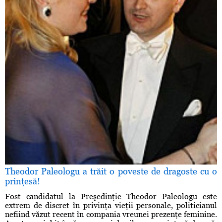
Theodor Paleologu a trăit o poveste de dragoste cu o
prinţesă!
Fost candidatul la Preşedinţie Theodor Paleologu este
extrem de discret în privinţa vieţii personale, politicianul
nefiind văzut recent în compania vreunei prezenţe feminine.