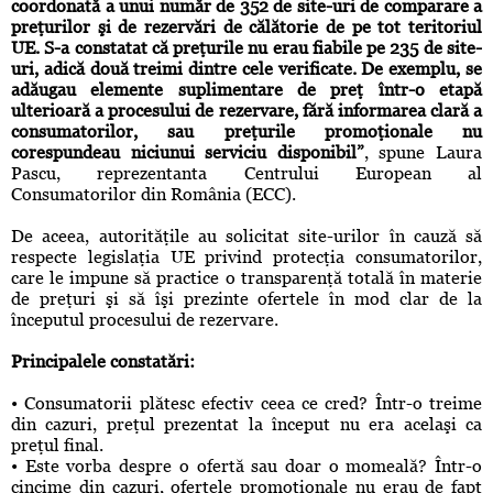
coordonată a unui număr de 352 de site-uri de comparare a
preţurilor şi de rezervări de călătorie de pe tot teritoriul
UE. S-a constatat că preţurile nu erau fiabile pe 235 de site-
uri, adică două treimi dintre cele verificate. De exemplu, se
adăugau elemente suplimentare de preţ într-o etapă
ulterioară a procesului de rezervare, fără informarea clară a
consumatorilor, sau preţurile promoţionale nu
corespundeau niciunui serviciu disponibil”
, spune Laura
Pascu, reprezentanta Centrului European al
Consumatorilor din România (ECC).
De aceea, autorităţile au solicitat site-urilor în cauză să
respecte legislaţia UE privind protecţia consumatorilor,
care le impune să practice o transparenţă totală în materie
de preţuri şi să îşi prezinte ofertele în mod clar de la
începutul procesului de rezervare.
Principalele constatări:
• Consumatorii plătesc efectiv ceea ce cred? Într-o treime
din cazuri, preţul prezentat la început nu era acelaşi ca
preţul final.
• Este vorba despre o ofertă sau doar o momeală? Într-o
cincime din cazuri, ofertele promoţionale nu erau de fapt