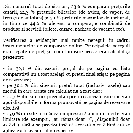
Din numărul total de site-uri, 23,6 % comparau preţurile
cazării, 21,3 % preţurile biletelor (de avion, de vapor, de
tren şi de autobuz) şi 5,1 % preţurile maşinilor de închiriat,
în timp ce 44,6 % ofereau o comparaţie combinată de
produse şi servicii (bilete, cazare, pachete de vacanţă etc).
Verificarea a evidenţiat mai multe nereguli în cadrul
instrumentelor de comparare online. Principalele nereguli
erau legate de preţ şi modul în care acesta era calculat şi
prezentat:
• în 32,1 % din cazuri, preţul de pe pagina cu lista
comparativă nu a fost acelaşi cu preţul final afişat pe pagina
de rezervare;
• pe 30,1 % din site-uri, preţul total (inclusiv taxele) sau
modul în care acesta era calculat nu a fost clar;
• 20,7 % din site-uri prezentau preţuri speciale care nu erau
apoi disponibile în forma promovată pe pagina de rezervare
efectivă;
• 25,9 % din site-uri dădeau impresia că anumite oferte erau
limitate (de exemplu, „au rămas doar 2”, „disponibil doar
astăzi”), fără a se preciza însă că această ofertă limitată se
aplica exclusiv site-ului respectiv.