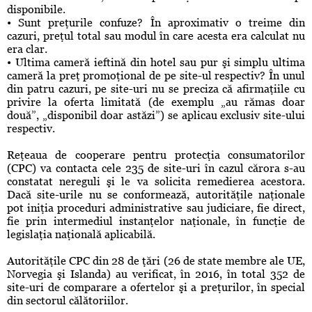
disponibile.
• Sunt preţurile confuze? În aproximativ o treime din
cazuri, preţul total sau modul în care acesta era calculat nu
era clar.
• Ultima cameră ieftină din hotel sau pur şi simplu ultima
cameră la preţ promoţional de pe site-ul respectiv? În unul
din patru cazuri, pe site-uri nu se preciza că afirmaţiile cu
privire la oferta limitată (de exemplu „au rămas doar
două”, „disponibil doar astăzi”) se aplicau exclusiv site-ului
respectiv.
Reţeaua de cooperare pentru protecţia consumatorilor
(CPC) va contacta cele 235 de site-uri în cazul cărora s-au
constatat nereguli şi le va solicita remedierea acestora.
Dacă site-urile nu se conformează, autorităţile naţionale
pot iniţia proceduri administrative sau judiciare, fie direct,
fie prin intermediul instanţelor naţionale, în funcţie de
legislaţia naţională aplicabilă.
Autorităţile CPC din 28 de ţări (26 de state membre ale UE,
Norvegia şi Islanda) au verificat, în 2016, în total 352 de
site-uri de comparare a ofertelor şi a preţurilor, în special
din sectorul călătoriilor.