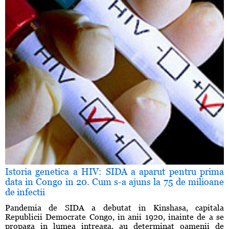
Istoria genetica a HIV: SIDA a aparut pentru prima
data in Congo in 20. Cum s-a ajuns la 75 de milioane
de infectii
Pandemia de SIDA a debutat in Kinshasa, capitala
Republicii Democrate Congo, in anii 1920, inainte de a se
propaga in lumea intreaga, au determinat oamenii de