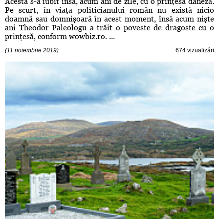
Acesta s-a iubit însă, acum ani de zile, cu o prinţesă daneză.
Pe scurt, în viaţa politicianului român nu există nicio
doamnă sau domnişoară în acest moment, însă acum nişte
ani Theodor Paleologu a trăit o poveste de dragoste cu o
prinţesă, conform wowbiz.ro. ...
(11 noiembrie 2019)
674 vizualizări