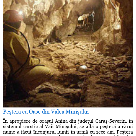
Peştera cu Oase din Valea Minişului
În apropiere de oraşul Anina din judeţul Caraş-Severin, în
sistemul carstic al Văii Minişului, se află o peşteră a cărui
nume a făcut înconjurul lumii în urmă cu zece ani. Peştera