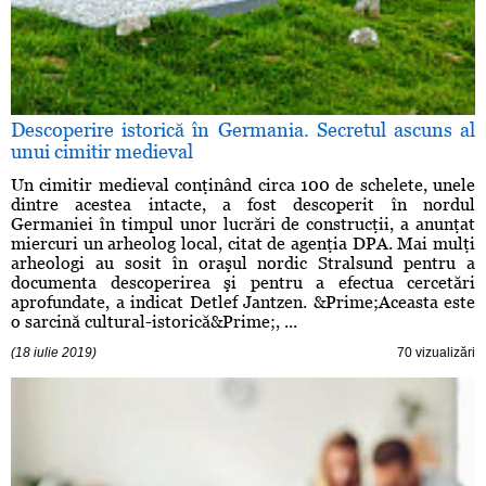
Descoperire istorică în Germania. Secretul ascuns al
unui cimitir medieval
Un cimitir medieval conţinând circa 100 de schelete, unele
dintre acestea intacte, a fost descoperit în nordul
Germaniei în timpul unor lucrări de construcţii, a anunţat
miercuri un arheolog local, citat de agenţia DPA. Mai mulţi
arheologi au sosit în oraşul nordic Stralsund pentru a
documenta descoperirea şi pentru a efectua cercetări
aprofundate, a indicat Detlef Jantzen. &Prime;Aceasta este
o sarcină cultural-istorică&Prime;⁣, ...
(18 iulie 2019)
70 vizualizări