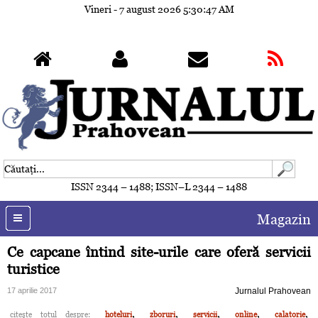
Vineri - 7 august 2026
5:30:50 AM
ISSN 2344 – 1488; ISSN–L 2344 – 1488
Magazin
Ce capcane întind site-urile care oferă servicii
turistice
17 aprilie 2017
Jurnalul Prahovean
,
,
,
,
,
citeşte totul despre:
hoteluri
zboruri
servicii
online
calatorie