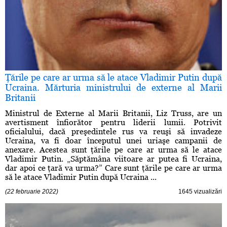
Ţările pe care ar urma să le atace Vladimir Putin după
Ucraina. Mărturia ministrului de externe al Marii
Britanii
Ministrul de Externe al Marii Britanii, Liz Truss, are un
avertisment înfiorător pentru liderii lumii. Potrivit
oficialului, dacă preşedintele rus va reuşi să invadeze
Ucraina, va fi doar începutul unei uriaşe campanii de
anexare. Acestea sunt ţările pe care ar urma să le atace
Vladimir Putin. „Săptămâna viitoare ar putea fi Ucraina,
dar apoi ce ţară va urma?” Care sunt ţările pe care ar urma
să le atace Vladimir Putin după Ucraina ...
(22 februarie 2022)
1645 vizualizări