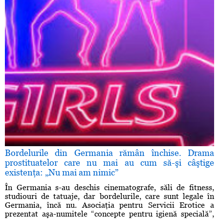
Bordelurile din Germania rămân închise. Drama
prostituatelor care nu mai au cum să-şi câştige
existenţa: „Nu mai am nimic”
În Germania s-au deschis cinematografe, săli de fitness,
studiouri de tatuaje, dar bordelurile, care sunt legale în
Germania, încă nu. Asociaţia pentru Servicii Erotice a
prezentat aşa-numitele “concepte pentru igienă specială”,