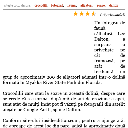
,
,
,
,
,
citeşte totul despre:
crocodili
fotograf
fauna
aligatori
soare
dalton
(367 vizualizări)
Un fotograf de
faună
sălbatică, Lee
Dalton, a
surprins o
privelişte pe
cât de
frumoasă, pe
atât de
terifiantă - un
grup de aproximativ 200 de aligatori adunaţi într-o dolină
formată în Myakka River State Park din Florida.
Crocodilii care stau la soare în această dolină, despre care
se crede că s-a format după mii de ani de eroziune a apei,
sunt atât de mulţi încât pot fi văzuţi pe fotografii din satelit
afişate pe Google Earth, spune Dalton.
Conform site-ului insideedition.com, pentru a ajunge atât
de aproape de acest loc din parc, adică la aproximativ două