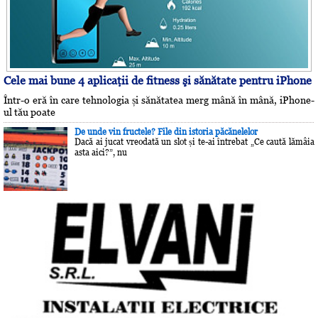
Cele mai bune 4 aplicaţii de fitness şi sănătate pentru iPhone
Într-o eră în care tehnologia și sănătatea merg mână în mână, iPhone-
ul tău poate
De unde vin fructele? File din istoria păcănelelor
Dacă ai jucat vreodată un slot și te-ai întrebat „Ce caută lămâia
asta aici?”, nu