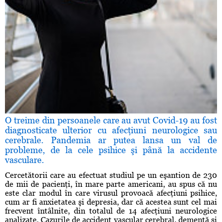
O treime din persoanele care au avut Covid-19 au fost
diagnosticate ulterior cu afecţiuni neurologice sau
cerebrale. Pandemia ar putea lansa un val de
probleme, de la cele psihice şi până la accidente
vasculare.
Cercetătorii care au efectuat studiul pe un eşantion de 230
de mii de pacienţi, în mare parte americani, au spus că nu
este clar modul în care virusul provoacă afecţiuni psihice,
cum ar fi anxietatea şi depresia, dar că acestea sunt cel mai
frecvent întâlnite, din totalul de 14 afecţiuni neurologice
analizate. Cazurile de accident vascular cerebral, demenţă şi