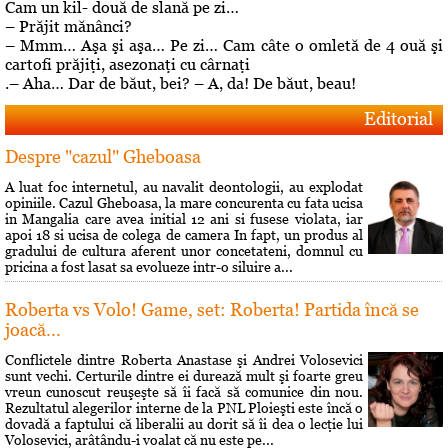
Cam un kil- două de slană pe zi…
– Prăjit mănânci?
– Mmm… Aşa şi aşa… Pe zi… Cam câte o omletă de 4 ouă şi
cartofi prăjiţi, asezonaţi cu cârnaţi
.– Aha… Dar de băut, bei? – A, da! De băut, beau!
Editorial
Despre "cazul" Gheboasa
A luat foc internetul, au navalit deontologii, au explodat
opiniile. Cazul Gheboasa, la mare concurenta cu fata ucisa
in Mangalia care avea initial 12 ani si fusese violata, iar
apoi 18 si ucisa de colega de camera In fapt, un produs al
gradului de cultura aferent unor concetateni, domnul cu
pricina a fost lasat sa evolueze intr-o siluire a...
Roberta vs Volo! Game, set: Roberta! Partida încă se
joacă...
Conflictele dintre Roberta Anastase şi Andrei Volosevici
sunt vechi. Certurile dintre ei durează mult şi foarte greu
vreun cunoscut reuşeşte să îi facă să comunice din nou.
Rezultatul alegerilor interne de la PNL Ploieşti este încă o
dovadă a faptului că liberalii au dorit să îi dea o lecţie lui
Volosevici, arâtându-i voalat că nu este pe...