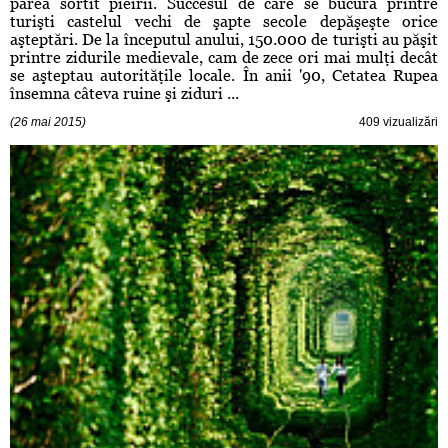
părea sortit pieirii. Succesul de care se bucură printre
turişti castelul vechi de şapte secole depăşeşte orice
aşteptări. De la începutul anului, 150.000 de turişti au păşit
printre zidurile medievale, cam de zece ori mai mulţi decât
se aşteptau autorităţile locale. În anii '90, Cetatea Rupea
însemna câteva ruine şi ziduri ...
(26 mai 2015)
409 vizualizări