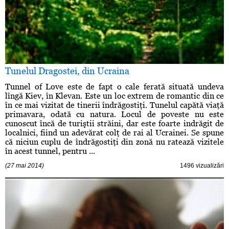
Tunelul Dragostei, din Ucraina
Tunnel of Love este de fapt o cale ferată situată undeva
lîngă Kiev, în Klevan. Este un loc extrem de romantic din ce
în ce mai vizitat de tinerii îndrăgostiţi. Tunelul capătă viaţă
primavara, odată cu natura. Locul de poveste nu este
cunoscut încă de turiştii străini, dar este foarte indrăgit de
localnici, fiind un adevărat colţ de rai al Ucrainei. Se spune
că niciun cuplu de îndrăgostiţi din zonă nu ratează vizitele
în acest tunnel, pentru ...
(27 mai 2014)
1496 vizualizări