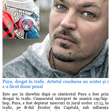
Puya, drogat în trafic. Artistul conducea un scuter şi i
s-a făcut dosar penal
Este şoc în showbiz după ce cântăreţul Puya a fost prin
drogat în trafic. Cunoscutul interpret de muzică rap/hip-
hop, Puya, a fost depistat miercuri în jurul orelor 12:15, în
trafic, pe B-dul Eroilor din Capitală, sub influenţa