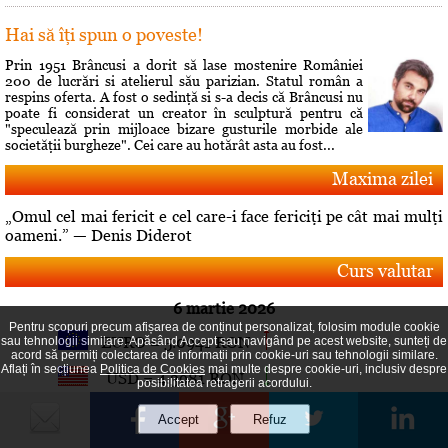
Hai să îţi spun o poveste!
Prin 1951 Brâncusi a dorit să lase mostenire României
200 de lucrări si atelierul său parizian. Statul român a
respins oferta. A fost o sedinţă si s-a decis că Brâncusi nu
poate fi considerat un creator în sculptură pentru că
"speculează prin mijloace bizare gusturile morbide ale
societăţii burgheze". Cei care au hotărât asta au fost...
Maxima zilei
„Omul cel mai fericit e cel care-i face fericiţi pe cât mai mulţi
oameni.” — Denis Diderot
Curs valutar
6 martie 2026
Pentru scopuri precum afișarea de conținut personalizat, folosim module cookie
EURO = 5.0941 RON
sau tehnologii similare. Apăsând Accept sau navigând pe acest website, sunteți de
acord să permiți colectarea de informații prin cookie-uri sau tehnologii similare.
Aflați în secțiunea
Politica de Cookies
mai multe despre cookie-uri, inclusiv despre
USD = 4.3981 RON
posibilitatea retragerii acordului.
GBP = 5.8664 RON