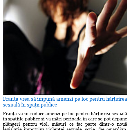
Franţa vrea să impună amenzi pe loc pentru hărţuirea
sexuală în spaţii publice
Franţa va introduce amenzi pe loc pentru hărţuirea sexuală
în spaţiile publice şi va mări perioada în care se pot depune
plângeri pentru viol, măsuri ce fac parte dintr-o nouă
legislaţie împotriva violenţei sexuale, scrie The Guardian.