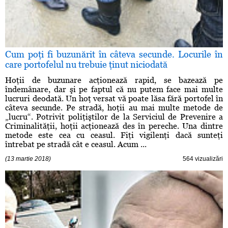
Cum poţi fi buzunărit în câteva secunde. Locurile în
care portofelul nu trebuie ţinut niciodată
Hoţii de buzunare acţionează rapid, se bazează pe
îndemânare, dar şi pe faptul că nu putem face mai multe
lucruri deodată. Un hoţ versat vă poate lăsa fără portofel în
câteva secunde. Pe stradă, hoţii au mai multe metode de
„lucru“. Potrivit poliţiştilor de la Serviciul de Prevenire a
Criminalităţii, hoţii acţionează des în pereche. Una dintre
metode este cea cu ceasul. Fiţi vigilenţi dacă sunteţi
întrebat pe stradă cât e ceasul. Acum ...
(13 martie 2018)
564 vizualizări