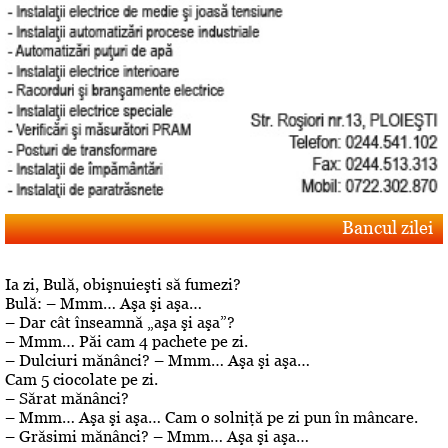
Bancul zilei
Ia zi, Bulă, obişnuieşti să fumezi?
Bulă: – Mmm… Aşa şi aşa…
– Dar cât înseamnă „aşa şi aşa”?
– Mmm… Păi cam 4 pachete pe zi.
– Dulciuri mănânci? – Mmm… Aşa şi aşa…
Cam 5 ciocolate pe zi.
– Sărat mănânci?
– Mmm… Aşa şi aşa… Cam o solniţă pe zi pun în mâncare.
– Grăsimi mănânci? – Mmm… Aşa şi aşa…