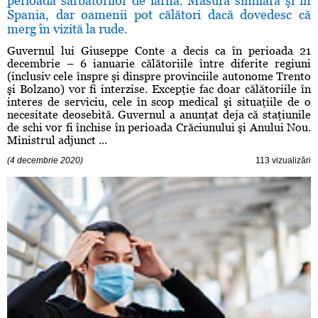
perioada sărbătorilor de iarnă. Măsură similară şi în
Spania, dar oamenii pot călători dacă dovedesc că
merg în vizită la rude.
Guvernul lui Giuseppe Conte a decis ca în perioada 21
decembrie – 6 ianuarie călătoriile între diferite regiuni
(inclusiv cele înspre şi dinspre provinciile autonome Trento
şi Bolzano) vor fi interzise. Excepţie fac doar călătoriile în
interes de serviciu, cele în scop medical şi situaţiile de o
necesitate deosebită. Guvernul a anunţat deja că staţiunile
de schi vor fi închise în perioada Crăciunului şi Anului Nou.
Ministrul adjunct ...
(4 decembrie 2020)
113 vizualizări