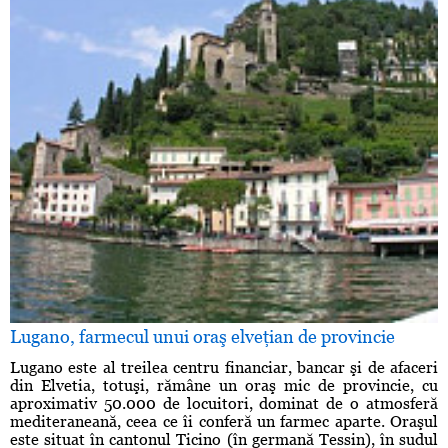
Lugano, farmecul unui oraş elveţian de provincie
Lugano este al treilea centru financiar, bancar şi de afaceri
din Elvetia, totuşi, rămâne un oraş mic de provincie, cu
aproximativ 50.000 de locuitori, dominat de o atmosferă
mediteraneană, ceea ce îi conferă un farmec aparte. Oraşul
este situat în cantonul Ticino (în germană Tessin), în sudul