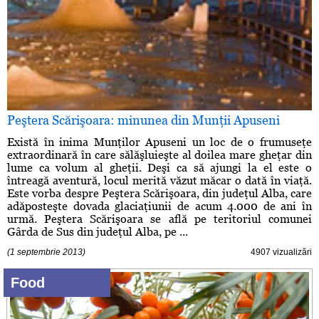
Peştera Scărişoara: minunea din Munţii Apuseni
Există în inima Munţilor Apuseni un loc de o frumuseţe
extraordinară în care sălăşluieşte al doilea mare gheţar din
lume ca volum al gheţii. Deşi ca să ajungi la el este o
întreagă aventură, locul merită văzut măcar o dată în viaţă.
Este vorba despre Peştera Scărişoara, din judeţul Alba, care
adăposteşte dovada glaciaţiunii de acum 4.000 de ani în
urmă. Peştera Scărişoara se află pe teritoriul comunei
Gârda de Sus din judeţul Alba, pe ...
(1 septembrie 2013)
4907 vizualizări
Food