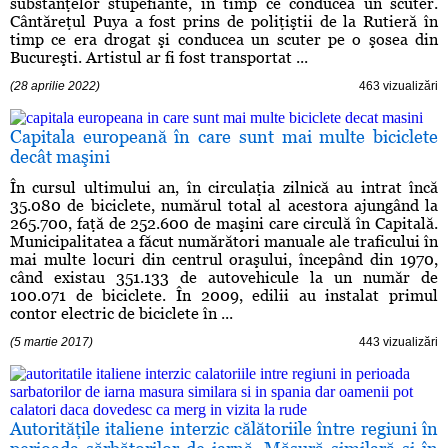
substanţelor stupefiante, în timp ce conducea un scuter.
Cântăreţul Puya a fost prins de poliţiştii de la Rutieră în
timp ce era drogat şi conducea un scuter pe o şosea din
Bucureşti. Artistul ar fi fost transportat ...
(28 aprilie 2022)
463 vizualizări
Capitala europeană în care sunt mai multe biciclete
decât maşini
În cursul ultimului an, în circulaţia zilnică au intrat încă
35.080 de biciclete, numărul total al acestora ajungând la
265.700, faţă de 252.600 de maşini care circulă în Capitală.
Municipalitatea a făcut numărători manuale ale traficului în
mai multe locuri din centrul oraşului, începând din 1970,
când existau 351.133 de autovehicule la un număr de
100.071 de biciclete. În 2009, edilii au instalat primul
contor electric de biciclete în ...
(5 martie 2017)
443 vizualizări
Autorităţile italiene interzic călătoriile între regiuni în