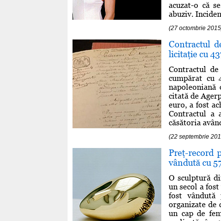
acuzat-o că s
abuziv. Incident
(27 octombrie 2015
Contractul d
licitaţie cu 
Contractul de
cumpărat cu 4
napoleoniană 
citată de Ager
euro, a fost a
Contractul a 
căsătoria având 
(22 septembrie 201
Preţ-record 
vândută cu 57
O sculptură di
un secol a fost
fost vândută 
organizate de 
un cap de fem