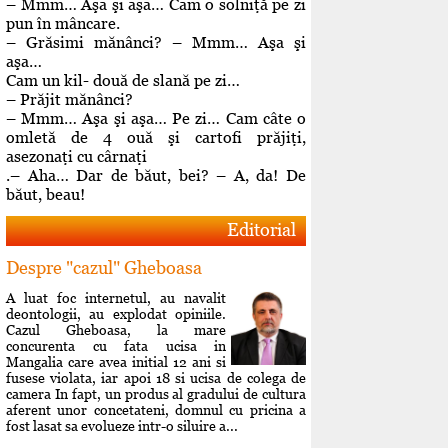
– Mmm… Aşa şi aşa… Cam o solniţă pe zi
pun în mâncare.
– Grăsimi mănânci? – Mmm… Aşa şi
aşa…
Cam un kil- două de slană pe zi…
– Prăjit mănânci?
– Mmm… Aşa şi aşa… Pe zi… Cam câte o
omletă de 4 ouă şi cartofi prăjiţi,
asezonaţi cu cârnaţi
.– Aha… Dar de băut, bei? – A, da! De
băut, beau!
Editorial
Despre "cazul" Gheboasa
A luat foc internetul, au navalit
deontologii, au explodat opiniile.
Cazul Gheboasa, la mare
concurenta cu fata ucisa in
Mangalia care avea initial 12 ani si
fusese violata, iar apoi 18 si ucisa de colega de
camera In fapt, un produs al gradului de cultura
aferent unor concetateni, domnul cu pricina a
fost lasat sa evolueze intr-o siluire a...