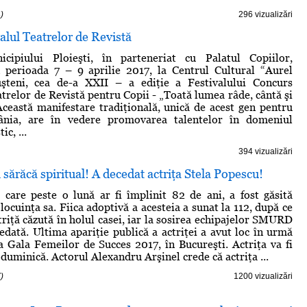
)
296 vizualizări
alul Teatrelor de Revistă
cipiului Ploieşti, în parteneriat cu Palatul Copiilor,
n perioada 7 – 9 aprilie 2017, la Centrul Cultural “Aurel
şteni, cea de-a XXII – a ediţie a Festivalului Concurs
atrelor de Revistă pentru Copii - „Toată lumea râde, cântă şi
Această manifestare tradiţională, unică de acest gen pentru
ânia, are în vedere promovarea talentelor în domeniul
ic, ...
394 vizualizări
ărăcă spiritual! A decedat actriţa Stela Popescu!
 care peste o lună ar fi împlinit 82 de ani, a fost găsită
 locuinţa sa. Fiica adoptivă a acesteia a sunat la 112, după ce
triţă căzută în holul casei, iar la sosirea echipajelor SMURD
cedată. Ultima apariţie publică a actriţei a avut loc în urmă
la Gala Femeilor de Succes 2017, în Bucureşti. Actriţa va fi
uminică. Actorul Alexandru Arşinel crede că actriţa ...
)
1200 vizualizări