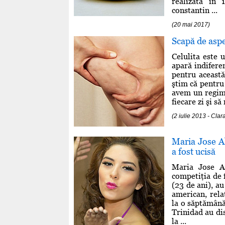
realizată în
constantin ...
(20 mai 2017)
Scapă de aspe
Celulita este 
apară indifere
pentru această
ştim că pentru 
avem un regim 
fiecare zi şi s
(2 iulie 2013 - Clar
Maria Jose A
a fost ucisă
Maria Jose A
competiţia de 
(23 de ani), au
american, rela
la o săptămână
Trinidad au di
la ...