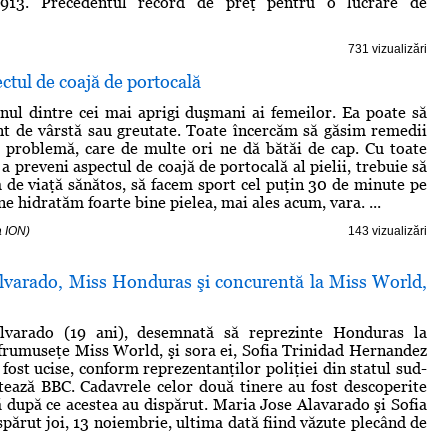
 1913. Precedentul record de preţ pentru o lucrare de
731 vizualizări
ctul de coajă de portocală
unul dintre cei mai aprigi duşmani ai femeilor. Ea poate să
nt de vârstă sau greutate. Toate încercăm să găsim remedii
 problemă, care de multe ori ne dă bătăi de cap. Cu toate
a preveni aspectul de coajă de portocală al pielii, trebuie să
de viaţă sănătos, să facem sport cel puţin 30 de minute pe
ă ne hidratăm foarte bine pielea, mai ales acum, vara. ...
a ION)
143 vizualizări
lvarado, Miss Honduras şi concurentă la Miss World,
lvarado (19 ani), desemnată să reprezinte Honduras la
frumuseţe Miss World, şi sora ei, Sofia Trinidad Hernandez
 fost ucise, conform reprezentanţilor poliţiei din statul sud-
tează BBC. Cadavrele celor două tinere au fost descoperite
 după ce acestea au dispărut. Maria Jose Alavarado şi Sofia
spărut joi, 13 noiembrie, ultima dată fiind văzute plecând de