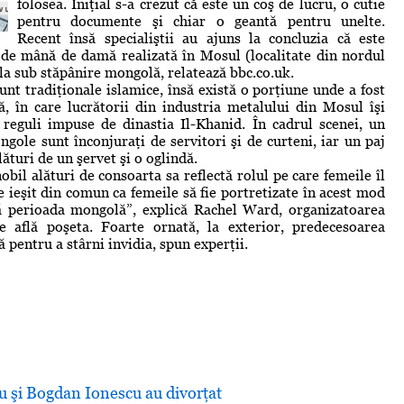
folosea. Iniţial s-a crezut că este un coş de lucru, o cutie
pentru documente şi chiar o geantă pentru unelte.
Recent însă specialiştii au ajuns la concluzia că este
ă de mână de damă realizată în Mosul (localitate din nordul
fla sub stăpânire mongolă, relatează bbc.co.uk.
nt tradiţionale islamice, însă există o porţiune unde a fost
, în care lucrătorii din industria metalului din Mosul îşi
reguli impuse de dinastia Il-Khanid. În cadrul scenei, un
gole sunt înconjuraţi de servitori şi de curteni, iar un paj
lături de un şervet şi o oglindă.
bil alături de consoarta sa reflectă rolul pe care femeile îl
e ieşit din comun ca femeile să fie portretizate în acest mod
upă perioada mongolă”, explică Rachel Ward, organizatoarea
 află poşeta. Foarte ornată, la exterior, predecesoarea
tă pentru a stârni invidia, spun experţii.
u şi Bogdan Ionescu au divorţat