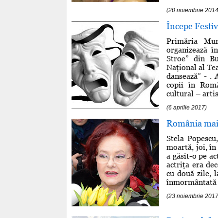
(20 noiembrie 2014
Începe Festiv
Primăria Muni
organizează î
Stroe” din Bu
Naţional al Te
dansează” - . 
copii în Rom
cultural – artist
(6 aprilie 2017)
România mai s
Stela Popescu,
moartă, joi, în
a găsit-o pe ac
actriţa era de
cu două zile, 
înmormântată d
(23 noiembrie 2017