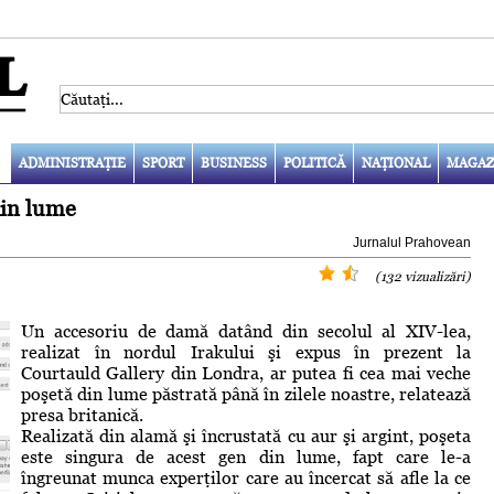
ADMINISTRAŢIE
SPORT
BUSINESS
POLITICĂ
NAŢIONAL
MAGAZ
din lume
Jurnalul Prahovean
(132 vizualizări)
Un accesoriu de damă datând din secolul al XIV-lea,
realizat în nordul Irakului şi expus în prezent la
Courtauld Gallery din Londra, ar putea fi cea mai veche
poşetă din lume păstrată până în zilele noastre, relatează
presa britanică.
Realizată din alamă şi încrustată cu aur şi argint, poşeta
este singura de acest gen din lume, fapt care le-a
îngreunat munca experţilor care au încercat să afle la ce