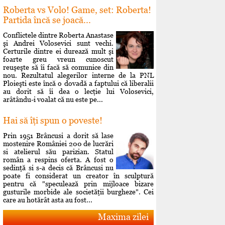
Roberta vs Volo! Game, set: Roberta!
Partida încă se joacă...
Conflictele dintre Roberta Anastase
şi Andrei Volosevici sunt vechi.
Certurile dintre ei durează mult şi
foarte greu vreun cunoscut
reuşeşte să îi facă să comunice din
nou. Rezultatul alegerilor interne de la PNL
Ploieşti este încă o dovadă a faptului că liberalii
au dorit să îi dea o lecţie lui Volosevici,
arâtându-i voalat că nu este pe...
Hai să îţi spun o poveste!
Prin 1951 Brâncusi a dorit să lase
mostenire României 200 de lucrări
si atelierul său parizian. Statul
român a respins oferta. A fost o
sedinţă si s-a decis că Brâncusi nu
poate fi considerat un creator în sculptură
pentru că "speculează prin mijloace bizare
gusturile morbide ale societăţii burgheze". Cei
care au hotărât asta au fost...
Maxima zilei