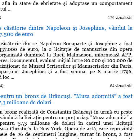
e afla în stare de ebrietate şi adoptase un comportament
ul ...
)
176 vizualizări
e căsătorie dintre Napoleon şi Josephine, vândut la
437.500 de euro
 căsătorie dintre Napoleon Bonaparte şi Josephine a fost
37.000 de euro, la o licitaţie de manuscrise din opera
organizată duminică la Rueil-Malmaison, informează AFP,
pres. Documentul, evaluat iniţial între 80.000 şi 100.000 de
chiziţionat de Muzeul Scrisorilor şi Manuscriselor din Paris.
aparţinut Josephinei şi a fost semnat pe 8 martie 1796,
loc ...
4)
84 vizualizări
pentru un bronz de Brâncuşi. ”Muza adormită” a fost
,3 milioane de dolari
n bronz realizată de Constantin Brâncuşi în urmă cu peste
 vândută la licitaţie pentru un preţ uriaş. ”Muza adormită” a
pentru 57,3 milioane de dolari în cadrul unei licitaţii
casa Christie’s, la New York. Opera de artă, care reprezintă
eie de 26 de centimetri lungime, turnat în bronz, a fost