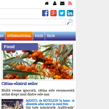
IN
INTERNATIONAL
FOOD
TECH
Food
Cătina-elixirul zeilor
Multă vreme ignorată, cătina este recunoscută
astăzi drept unul dintre cele mai
MENIUL de REVELION în lume: ce
alimente aduc noroc în Anul Nou
Mai toate mâncărurile „tradiţionale”