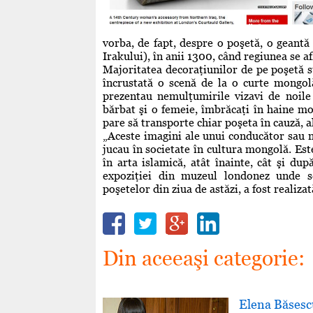
vorba, de fapt, despre o poşetă, o geant
Irakului), în anii 1300, când regiunea se a
Majoritatea decoraţiunilor de pe poşetă su
încrustată o scenă de la o curte mongolă
prezentau nemulţumirile vizavi de noile 
bărbat şi o femeie, îmbrăcaţi în haine mon
pare să transporte chiar poşeta în cauză, a
„Aceste imagini ale unui conducător sau no
jucau în societate în cultura mongolă. Est
în arta islamică, atât înainte, cât şi d
expoziţiei din muzeul londonez unde se
poşetelor din ziua de astăzi, a fost realiza
Din aceeaşi categorie:
Elena Băsesc