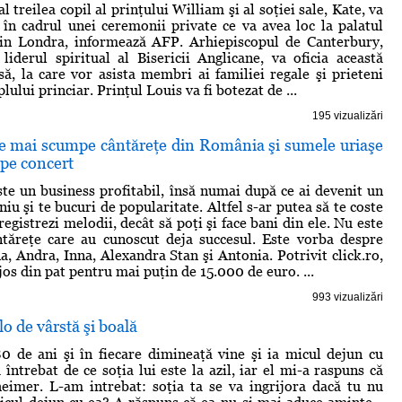
al treilea copil al prinţului William şi al soţiei sale, Kate, va
i în cadrul unei ceremonii private ce va avea loc la palatul
in Londra, informează AFP. Arhiepiscopul de Canterbury,
liderul spiritual al Bisericii Anglicane, va oficia această
asă, la care vor asista membri ai familiei regale şi prieteni
lului princiar. Prinţul Louis va fi botezat de ...
195 vizualizări
le mai scumpe cântăreţe din România şi sumele uriaşe
 pe concert
este un business profitabil, însă numai după ce ai devenit un
u şi te bucuri de popularitate. Altfel s-ar putea să te coste
egistrezi melodii, decât să poţi şi face bani din ele. Nu este
ntăreţe care au cunoscut deja succesul. Este vorba despre
a, Andra, Inna, Alexandra Stan şi Antonia. Potrivit click.ro,
jos din pat pentru mai puţin de 15.000 de euro. ...
993 vizualizări
lo de vârstă şi boală
0 de ani şi în fiecare dimineaţă vine şi ia micul dejun cu
 întrebat de ce soţia lui este la azil, iar el mi-a raspuns că
eimer. L-am intrebat: soţia ta se va ingrijora dacă tu nu