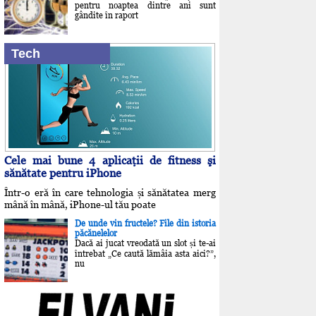
pentru noaptea dintre ani sunt
gândite în raport
Tech
Cele mai bune 4 aplicaţii de fitness şi
sănătate pentru iPhone
Într-o eră în care tehnologia și sănătatea merg
mână în mână, iPhone-ul tău poate
De unde vin fructele? File din istoria
păcănelelor
Dacă ai jucat vreodată un slot și te-ai
întrebat „Ce caută lămâia asta aici?”,
nu