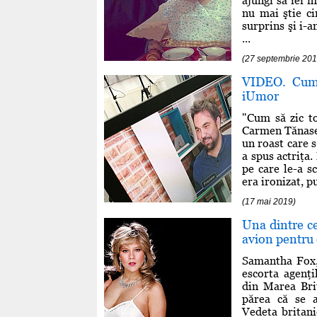
ajungi să iei 
nu mai ştie c
surprins şi i-a
...
(27 septembrie 201
VIDEO. Cum 
iUmor
"Cum să zic to
Carmen Tănase 
un roast care s
a spus actriţa
pe care le-a s
era ironizat, p
(17 mai 2019)
Una dintre ce
avion pentru
Samantha Fox, 
escorta agenţi
din Marea Brit
părea că se a
Vedeta britani