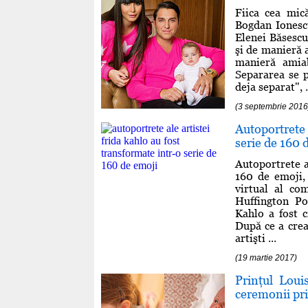
Fiica cea mic
Bogdan Ionescu
Elenei Băsescu
şi de manieră 
manieră amiab
Separarea se 
deja separat", .
(3 septembrie 2016
Autoportrete
serie de 160 
Autoportrete a
160 de emoji,
virtual al co
Huffington Po
Kahlo a fost 
După ce a creat
artişti ...
(19 martie 2017)
Prinţul Loui
ceremonii pr