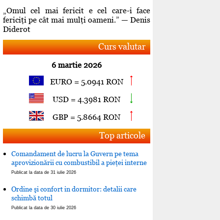
„Omul cel mai fericit e cel care-i face
fericiţi pe cât mai mulţi oameni.” — Denis
Diderot
Curs valutar
6 martie 2026
EURO = 5.0941 RON
USD = 4.3981 RON
GBP = 5.8664 RON
Top articole
Comandament de lucru la Guvern pe tema
aprovizionării cu combustibil a pieţei interne
Publicat la data de 31 iulie 2026
Ordine şi confort in dormitor: detalii care
schimbă totul
Publicat la data de 30 iulie 2026