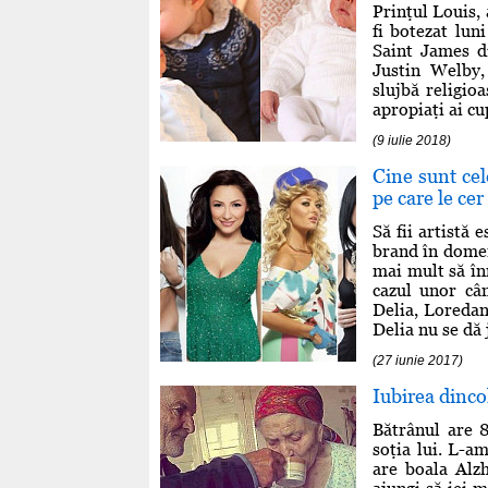
Prinţul Louis, 
fi botezat lun
Saint James d
Justin Welby, 
slujbă religio
apropiaţi ai cup
(9 iulie 2018)
Cine sunt ce
pe care le cer
Să fii artistă 
brand în domeni
mai mult să înr
cazul unor câ
Delia, Loredan
Delia nu se dă 
(27 iunie 2017)
Iubirea dinco
Bătrânul are 8
soţia lui. L-am
are boala Alzh