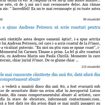
micul dejun cu ea? A răspuns că ea nu-şi mai aduce aminte...
ine este, că de 5 ani nu-l mai recunoaste deloc. Am rămas
m zis: " Incredibil! Ea nu te mai recunoaşte şi cu toate astea
4)
99 vizualizări
a ajuns Andreas Petrescu să scrie roasturi pentru
ată răutăţile astea despre oamenii ăştia?, i-a spus actriţa
lui Andreas Petrescu, cel care i-a scris roastul de la iUmor,
-a viralizat puternic. "Eu nici nu ştiu cum se spune roast", i-
. Momentul lui Carmen Tănase a prins. La fel şi alte roasturi
cris, cu Andreea Marin sau Paula Chirilă. Momente în care
uternic, chiar juriul iUmor. De ce glume chiar ...
215 vizualizări
le mai cunoscute cântăreţe din anii 80, dată afară din
 comportament abuziv
o vedetă a muzicii disco din anii 80, a fost evacuată sub
lor de securitate dintr-un avion aflat în Aeroportul Luton
anie, din cauza comportamentului abuziv al artistei, care
fla în stare de ebrietate, informează contactmusic.com.
că a fost dată jos din avion după ce mai mulţi pasageri au