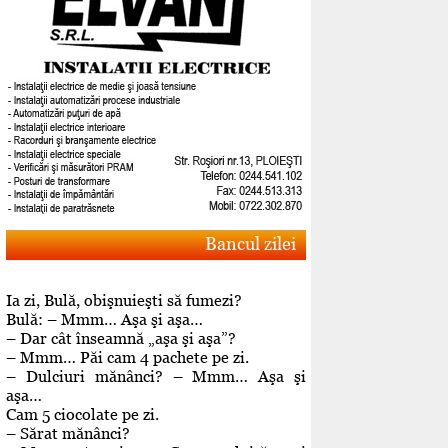
Bancul zilei
Ia zi, Bulă, obişnuieşti să fumezi?
Bulă: – Mmm… Aşa şi aşa…
– Dar cât înseamnă „aşa şi aşa”?
– Mmm… Păi cam 4 pachete pe zi.
– Dulciuri mănânci? – Mmm… Aşa şi
aşa…
Cam 5 ciocolate pe zi.
– Sărat mănânci?