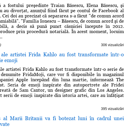
ă a fostului preşedinte Traian Băsescu, Elena Băsescu, şi
 au divorţat, anunţul fiind făcut pe contul de Facebook al
. Cei doi au precizat că separarea s-a făcut "de comun acord
amiabilă". "Familia Ionescu – Băsescu, de comun acord şi de
ilă, a decis să pună punct căsniciei începute în 2012.
produce prin procedură notarială. În acest moment, locuim
..
)
306 vizualizări
 ale artistei Frida Kahlo au fost transformate într-o
de emoji
le artistei Frida Kahlo au fost transformate într-o serie de
 denumite FridaMoji, care vor fi disponibile în magazinul
mpaniei Apple începând din luna martie, informează The
st. Seria de emoji inspirate din autoportrete ale Fridei
creată de Sam Cantor, un designer grafic din Los Angeles.
 serii de emoji inspirate din istoria artei, care au înfăţişat
395 vizualizări
s al Marii Britanii va fi botezat luni în cadrul unei
ivate