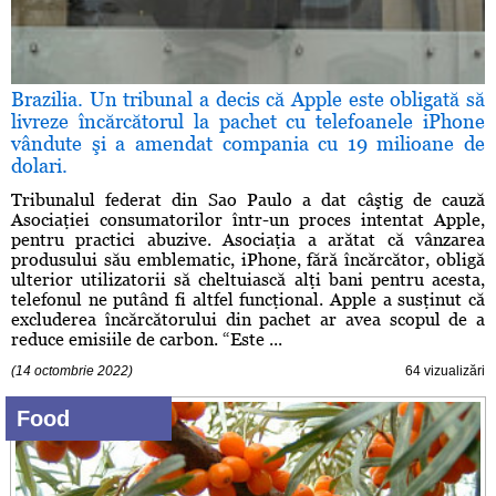
Brazilia. Un tribunal a decis că Apple este obligată să
livreze încărcătorul la pachet cu telefoanele iPhone
vândute şi a amendat compania cu 19 milioane de
dolari.
Tribunalul federat din Sao Paulo a dat câştig de cauză
Asociaţiei consumatorilor într-un proces intentat Apple,
pentru practici abuzive. Asociaţia a arătat că vânzarea
produsului său emblematic, iPhone, fără încărcător, obligă
ulterior utilizatorii să cheltuiască alţi bani pentru acesta,
telefonul ne putând fi altfel funcţional. Apple a susţinut că
excluderea încărcătorului din pachet ar avea scopul de a
reduce emisiile de carbon. “Este ...
(14 octombrie 2022)
64 vizualizări
Food