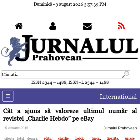
Duminică - 9 august 2026
3:57:41 PM
ISSN 2344 – 1488; ISSN–L 2344 – 1488
International
Cât a ajuns să valoreze ultimul număr al
revistei „Charlie Hebdo” pe eBay
15 ianuarie 2015
Jurnalul Prahovean
,
,
,
,
,
,
citeşte totul despre:
editii
charlie
hebdo
turca
tiparita
uriase