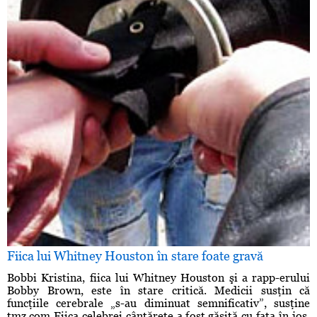
Fiica lui Whitney Houston în stare foate gravă
Bobbi Kristina, fiica lui Whitney Houston şi a rapp-erului
Bobby Brown, este în stare critică. Medicii susţin că
funcţiile cerebrale „s-au diminuat semnificativ”, susţine
tmz.com Fiica celebrei cântăreţe a fost găsită cu faţa în jos,