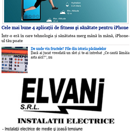
Cele mai bune 4 aplicaţii de fitness şi sănătate pentru iPhone
Într-o eră în care tehnologia și sănătatea merg mână în mână, iPhone-
ul tău poate
De unde vin fructele? File din istoria păcănelelor
Dacă ai jucat vreodată un slot și te-ai întrebat „Ce caută lămâia
asta aici?”, nu