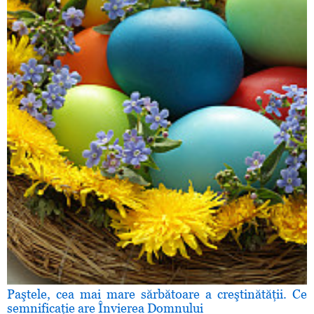
Paştele, cea mai mare sărbătoare a creştinătăţii. Ce
semnificaţie are Învierea Domnului