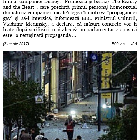
film al companiei Disney, "Frumoasa şi bestia/ The Beauty
and the Beast", care prezintă primul personaj homosexual
din istoria companiei, încalcă legea împotriva "propagandei
gay" şi să-l interzică, informează BBC. Ministrul Culturii,
Vladimir Medinsky, a declarat că măsuri concrete vor fi
luate după verificări, mai ales că un parlamentar a spus că
este "o neruşinată propagandă ...
(6 martie 2017)
500 vizualizări