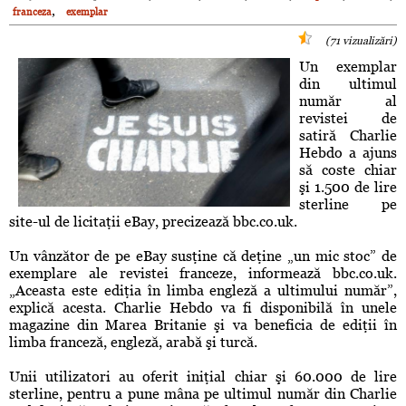
,
franceza
exemplar
(71 vizualizări)
Un exemplar
din ultimul
număr al
revistei de
satiră Charlie
Hebdo a ajuns
să coste chiar
şi 1.500 de lire
sterline pe
site-ul de licitaţii eBay, precizează bbc.co.uk.
Un vânzător de pe eBay susţine că deţine „un mic stoc” de
exemplare ale revistei franceze, informează bbc.co.uk.
„Aceasta este ediţia în limba engleză a ultimului număr”,
explică acesta. Charlie Hebdo va fi disponibilă în unele
magazine din Marea Britanie şi va beneficia de ediţii în
limba franceză, engleză, arabă şi turcă.
Unii utilizatori au oferit iniţial chiar şi 60.000 de lire
sterline, pentru a pune mâna pe ultimul număr din Charlie