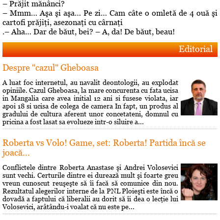
– Prăjit mănânci?
– Mmm… Aşa şi aşa… Pe zi… Cam câte o omletă de 4 ouă şi
cartofi prăjiţi, asezonaţi cu cârnaţi
.– Aha… Dar de băut, bei? – A, da! De băut, beau!
Editorial
Despre "cazul" Gheboasa
A luat foc internetul, au navalit deontologii, au explodat
opiniile. Cazul Gheboasa, la mare concurenta cu fata ucisa
in Mangalia care avea initial 12 ani si fusese violata, iar
apoi 18 si ucisa de colega de camera In fapt, un produs al
gradului de cultura aferent unor concetateni, domnul cu
pricina a fost lasat sa evolueze intr-o siluire a...
Roberta vs Volo! Game, set: Roberta! Partida încă se
joacă...
Conflictele dintre Roberta Anastase şi Andrei Volosevici
sunt vechi. Certurile dintre ei durează mult şi foarte greu
vreun cunoscut reuşeşte să îi facă să comunice din nou.
Rezultatul alegerilor interne de la PNL Ploieşti este încă o
dovadă a faptului că liberalii au dorit să îi dea o lecţie lui
Volosevici, arâtându-i voalat că nu este pe...