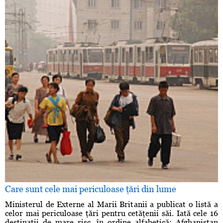
Care sunt cele mai periculoase ţări din lume
Ministerul de Externe al Marii Britanii a publicat o listă a
celor mai periculoase ţări pentru cetăţenii săi. Iată cele 16
destinaţii de mare risc, în ordine alfabetică: Afghanistan