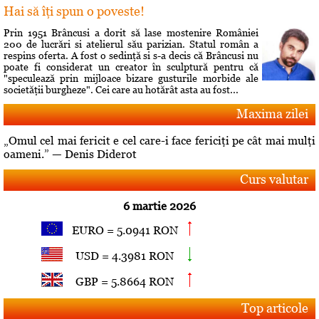
Hai să îţi spun o poveste!
Prin 1951 Brâncusi a dorit să lase mostenire României
200 de lucrări si atelierul său parizian. Statul român a
respins oferta. A fost o sedinţă si s-a decis că Brâncusi nu
poate fi considerat un creator în sculptură pentru că
"speculează prin mijloace bizare gusturile morbide ale
societăţii burgheze". Cei care au hotărât asta au fost...
Maxima zilei
„Omul cel mai fericit e cel care-i face fericiţi pe cât mai mulţi
oameni.” — Denis Diderot
Curs valutar
6 martie 2026
EURO = 5.0941 RON
USD = 4.3981 RON
GBP = 5.8664 RON
Top articole