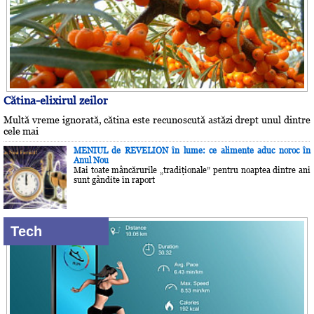
Cătina-elixirul zeilor
Multă vreme ignorată, cătina este recunoscută astăzi drept unul dintre
cele mai
MENIUL de REVELION în lume: ce alimente aduc noroc în
Anul Nou
Mai toate mâncărurile „tradiţionale” pentru noaptea dintre ani
sunt gândite în raport
Tech