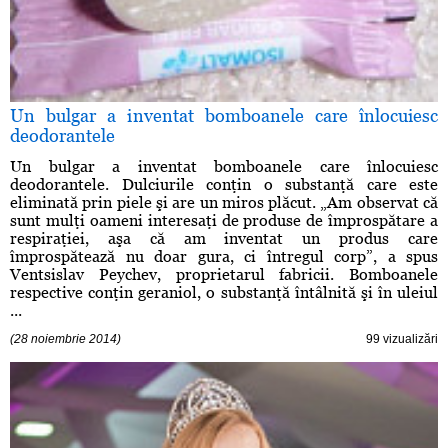
Un bulgar a inventat bomboanele care înlocuiesc
deodorantele
Un bulgar a inventat bomboanele care înlocuiesc
deodorantele. Dulciurile conţin o substanţă care este
eliminată prin piele şi are un miros plăcut. „Am observat că
sunt mulţi oameni interesaţi de produse de împrospătare a
respiraţiei, aşa că am inventat un produs care
împrospătează nu doar gura, ci întregul corp”, a spus
Ventsislav Peychev, proprietarul fabricii. Bomboanele
respective conţin geraniol, o substanţă întâlnită şi în uleiul
...
(28 noiembrie 2014)
99 vizualizări