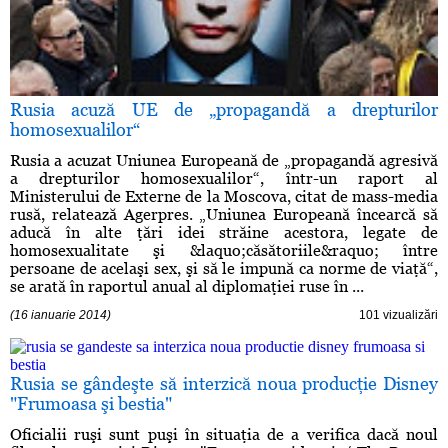
Rusia acuză UE de „propagandă a drepturilor
homosexualilor“
Rusia a acuzat Uniunea Europeană de „propagandă agresivă
a drepturilor homosexualilor“, într-un raport al
Ministerului de Externe de la Moscova, citat de mass-media
rusă, relatează Agerpres. „Uniunea Europeană încearcă să
aducă în alte ţări idei străine acestora, legate de
homosexualitate şi &laquo;căsătoriile&raquo; între
persoane de acelaşi sex, şi să le impună ca norme de viaţă“,
se arată în raportul anual al diplomaţiei ruse în ...
(16 ianuarie 2014)
101 vizualizări
Rusia se gândeşte să interzică noua producţie Disney
"Frumoasa şi bestia"
Oficialii ruşi sunt puşi în situaţia de a verifica dacă noul