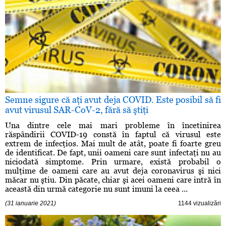
Semne sigure că aţi avut deja COVID. Este posibil să fi
avut virusul SAR-CoV-2, fără să ştiţi
Una dintre cele mai mari probleme în încetinirea
răspândirii COVID-19 constă în faptul că virusul este
extrem de infecţios. Mai mult de atât, poate fi foarte greu
de identificat. De fapt, unii oameni care sunt infectaţi nu au
niciodată simptome. Prin urmare, există probabil o
mulţime de oameni care au avut deja coronavirus şi nici
măcar nu ştiu. Din păcate, chiar şi acei oameni care intră în
această din urmă categorie nu sunt imuni la ceea ...
(31 ianuarie 2021)
1144 vizualizări