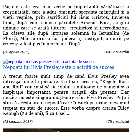
Paştele este cea mai veche şi importantă sărbătoare a
creştinătăţii, care a adus omenirii speranţa mântuirii şi a
vieţii veşnice, prin sacrificiul lui Iisus Hristos, Învierea
fiind, după cum spunea părintele Arsenie Boca, singura
minune care se arată tuturor, credincioşi şi necredincioşi.
La câteva zile după intrarea solemnă în Ierusalim (de
Florii), Mântuitorul a fost judecat şi răstignit, a murit pe
cruce şi a fost pus în mormânt. După ...
(20 aprilie 2025)
1497 vizualizări
Nepoata lui Elvis Presley este o actriţă de succes
A trecut foarte mult timp de când Elvis Presley avea
întreaga lume la picioare. Cu toate acestea, "Regele Rock
and Roll" continuă să fie idolul a milioane de oameni şi o
inspiraţie importantă pentru artiştii din prezent. Dar
muzica nu este singura moştenire a lui Elvis Presley. Puţini
ştiu că acesta are o nepoată care îi calcă pe urme, devenind
treptat un star de succes. Este vorba despre actriţa Riley
Keough (28 de ani), fiica Lisei ...
(13 ianuarie 2017)
470 vizualizări