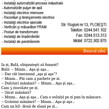
Bancul zilei
Ia zi, Bulă, obişnuieşti să fumezi?
Bulă: – Mmm… Aşa şi aşa…
– Dar cât înseamnă „aşa şi aşa”?
– Mmm… Păi cam 4 pachete pe zi.
– Dulciuri mănânci? – Mmm… Aşa şi aşa…
Cam 5 ciocolate pe zi.
– Sărat mănânci?
– Mmm… Aşa şi aşa… Cam o solniţă pe zi pun în mâncare.
– Grăsimi mănânci? – Mmm… Aşa şi aşa…
Cam un kil- două de slană pe zi…