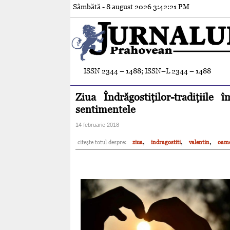
Sâmbătă - 8 august 2026
3:42:22 PM
ISSN 2344 – 1488; ISSN–L 2344 – 1488
Ziua Îndrăgostiţilor-tradiţiil
sentimentele
14 februarie 2018
,
,
,
citeşte totul despre:
ziua
indragostiti
valentin
oam