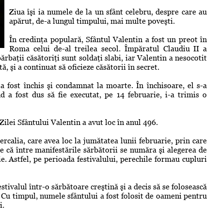
Ziua îşi ia numele de la un sfânt celebru, despre care au
apărut, de-a lungul timpului, mai multe poveşti.
În credinţa populară, Sfântul Valentin a fost un preot în
Roma celui de-al treilea secol. Împăratul Claudiu II a
bărbaţii căsătoriţi sunt soldaţi slabi, iar Valentin a nesocotit
, şi a continuat să oficieze căsătorii în secret.
a fost închis şi condamnat la moarte. În închisoare, el s-a
nd a fost dus să fie executat, pe 14 februarie, i-a trimis o
Zilei Sfântului Valentin a avut loc în anul 496.
calia, care avea loc la jumătatea lunii februarie, prin care
e că între manifestările sărbătorii se număra şi alegerea de
e. Astfel, pe perioada festivalului, perechile formau cupluri
stivalul într-o sărbătoare creştină şi a decis să se folosească
 Cu timpul, numele sfântului a fost folosit de oameni pentru
i.