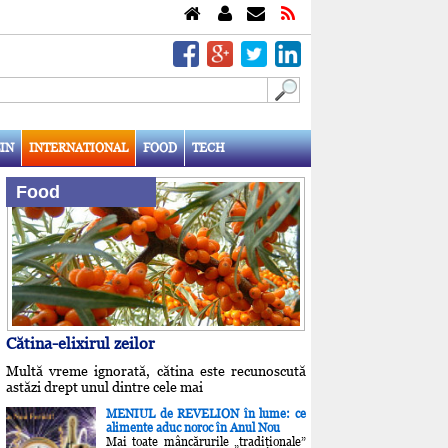
IN
INTERNATIONAL
FOOD
TECH
Food
Cătina-elixirul zeilor
Multă vreme ignorată, cătina este recunoscută
astăzi drept unul dintre cele mai
MENIUL de REVELION în lume: ce
alimente aduc noroc în Anul Nou
Mai toate mâncărurile „tradiţionale”