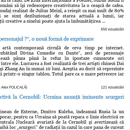
 an la rând. De Ziua Internaţională a Poeziei, Julius Meinl îi
mâni să îşi redescopere creativitatea la o ceaşcă de cafea.
ondaj realizat de Julius Meinl, a reieşit ca mai mult de 80%
 se simţ deziluzionaţi de starea actuală a lumii, iar
ii creative a sinelui poate ajuta la îmbunătăţirea ...
650 vizualizări
 personajul ?“, o nouă formă de exprimare
 artă contemporană circulă de ceva timp pe internet.
zbătând Divina Comedie cu Dante“, zeci de personaje
ulează pânza până la refuz în ipostaze cunoscute ori
între ele. Lucrarea a fost realizată de trei artişti chinezi Dai
 şi Zhang An în numai 10 luni. Aceştia au dorit să reprezinte
ii printr-o singur tablou. Totul pare ca o mare petrecere iar
- Alex POLICALĂ)
121 vizualizări
activă la Cernobîl: Ucraina anunţă iminente scurgeri
ainean de Externe, Dmitro Kuleba, îndeamnă Rusia la un
porar, pentru ca Ucraina să poată repara o linie electrică ce
ntrala Nucleară avariată de la Cernobîl şi avertizează că
 aibă loc „scurgeri” de radiaţii în cazul în care pana de curent