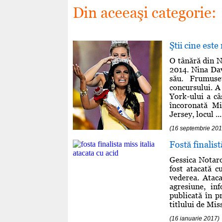
Din aceeaşi categorie:
Ştii cine est
O tânără din N
2014. Nina Davu
său. Frumuse
concursului. A
York-ului a câ
încoronată Mi
Jersey, locul ...
(16 septembrie 201
Fostă finalist
Gessica Notaro
fost atacată c
vederea. Ataca
agresiune, in
publicată în p
titlului de Mis
(16 ianuarie 2017)