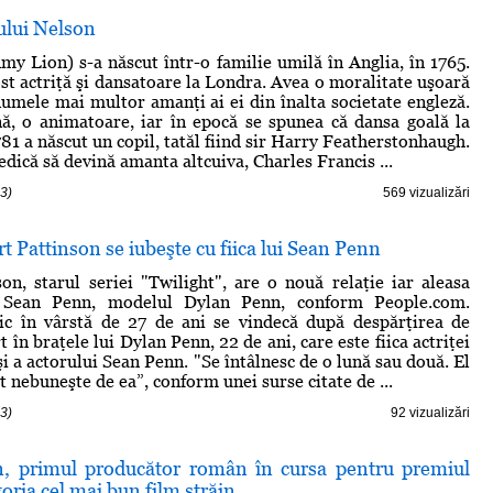
ului Nelson
 Lion) s-a născut într-o familie umilă în Anglia, în 1765.
ost actriţă şi dansatoare la Londra. Avea o moralitate uşoară
 numele mai multor amanţi ai ei din înalta societate engleză.
ă, o animatoare, iar în epocă se spunea că dansa goală la
781 a născut un copil, tatăl fiind sir Harry Featherstonhaugh.
dică să devină amanta altcuiva, Charles Francis ...
3)
569 vizualizări
t Pattinson se iubeşte cu fiica lui Sean Penn
on, starul seriei "Twilight", are o nouă relaţie iar aleasa
ui Sean Penn, modelul Dylan Penn, conform People.com.
nic în vârstă de 27 de ani se vindecă după despărţirea de
 în braţele lui Dylan Penn, 22 de ani, care este fiica actriţei
i a actorului Sean Penn. "Se întâlnesc de o lună sau două. El
t nebuneşte de ea”, conform unei surse citate de ...
3)
92 vizualizări
, primul producător român în cursa pentru premiul
goria cel mai bun film străin