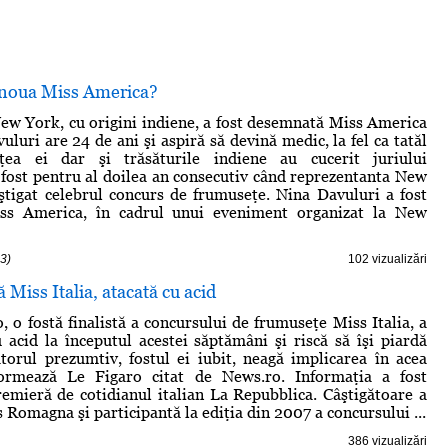
e noua Miss America?
ew York, cu origini indiene, a fost desemnată Miss America
luri are 24 de ani şi aspiră să devină medic, la fel ca tatăl
ţea ei dar şi trăsăturile indiene au cucerit juriului
 fost pentru al doilea an consecutiv când reprezentanta New
ştigat celebrul concurs de frumuseţe. Nina Davuluri a fost
ss America, în cadrul unui eveniment organizat la New
3)
102 vizualizări
ă Miss Italia, atacată cu acid
, o fostă finalistă a concursului de frumuseţe Miss Italia, a
u acid la începutul acestei săptămâni şi riscă să îşi piardă
torul prezumtiv, fostul ei iubit, neagă implicarea în acea
formează Le Figaro citat de News.ro. Informaţia a fost
remieră de cotidianul italian La Repubblica. Câştigătoare a
s Romagna şi participantă la ediţia din 2007 a concursului ...
386 vizualizări