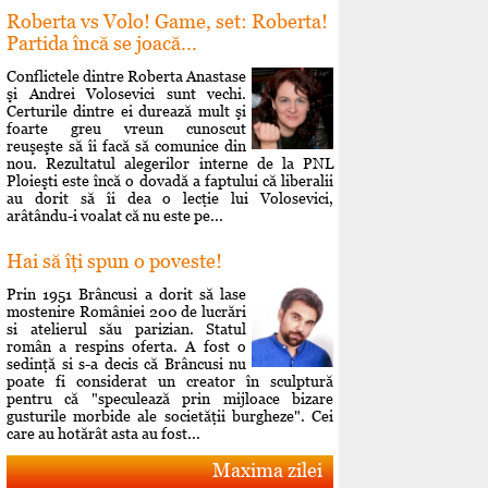
Roberta vs Volo! Game, set: Roberta!
Partida încă se joacă...
Conflictele dintre Roberta Anastase
şi Andrei Volosevici sunt vechi.
Certurile dintre ei durează mult şi
foarte greu vreun cunoscut
reuşeşte să îi facă să comunice din
nou. Rezultatul alegerilor interne de la PNL
Ploieşti este încă o dovadă a faptului că liberalii
au dorit să îi dea o lecţie lui Volosevici,
arâtându-i voalat că nu este pe...
Hai să îţi spun o poveste!
Prin 1951 Brâncusi a dorit să lase
mostenire României 200 de lucrări
si atelierul său parizian. Statul
român a respins oferta. A fost o
sedinţă si s-a decis că Brâncusi nu
poate fi considerat un creator în sculptură
pentru că "speculează prin mijloace bizare
gusturile morbide ale societăţii burgheze". Cei
care au hotărât asta au fost...
Maxima zilei