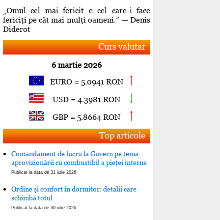
„Omul cel mai fericit e cel care-i face
fericiţi pe cât mai mulţi oameni.” — Denis
Diderot
Curs valutar
6 martie 2026
EURO = 5.0941 RON
USD = 4.3981 RON
GBP = 5.8664 RON
Top articole
Comandament de lucru la Guvern pe tema
aprovizionării cu combustibil a pieţei interne
Publicat la data de 31 iulie 2026
Ordine şi confort in dormitor: detalii care
schimbă totul
Publicat la data de 30 iulie 2026