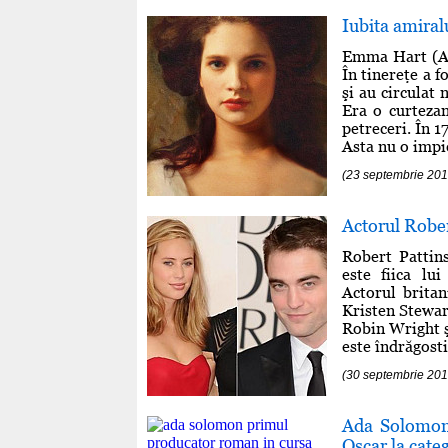
Iubita amiral
Emma Hart (Amy
În tinereţe a f
şi au circulat
Era o curtezan
petreceri. În 1
Asta nu o impie
(23 septembrie 201
Actorul Rober
Robert Pattins
este fiica l
Actorul brita
Kristen Stewart
Robin Wright ş
este îndrăgosti
(30 septembrie 201
Ada Solomon
Oscar la cate