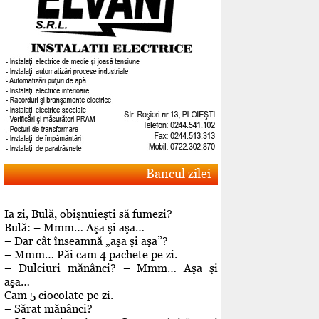
Bancul zilei
Ia zi, Bulă, obişnuieşti să fumezi?
Bulă: – Mmm… Aşa şi aşa…
– Dar cât înseamnă „aşa şi aşa”?
– Mmm… Păi cam 4 pachete pe zi.
– Dulciuri mănânci? – Mmm… Aşa şi
aşa…
Cam 5 ciocolate pe zi.
– Sărat mănânci?