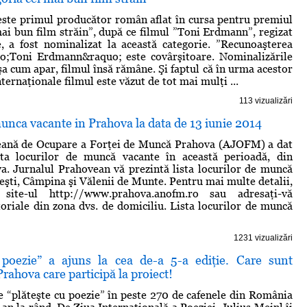
ste primul producător român aflat în cursa pentru premiul
mai bun film străin”, după ce filmul ”Toni Erdmann”, regizat
 a fost nominalizat la această categorie. ”Recunoaşterea
uo;Toni Erdmann&raquo; este covârşitoare. Nominalizările
aşa cum apar, filmul însă rămâne. Şi faptul că în urma acestor
ternaţionale filmul este văzut de tot mai mulţi ...
113 vizualizări
unca vacante in Prahova la data de 13 iunie 2014
eană de Ocupare a Forţei de Muncă Prahova (AJOFM) a dat
lista locurilor de muncă vacante în această perioadă, din
a. Jurnalul Prahovean vă prezintă lista locurilor de muncă
ieşti, Câmpina şi Vălenii de Munte. Pentru mai multe detalii,
a site-ul http://www.prahova.anofm.ro sau adresaţi-vă
itoriale din zona dvs. de domiciliu. Lista locurilor de muncă
1231 vizualizări
 poezie” a ajuns la cea de-a 5-a ediţie. Care sunt
Prahova care participă la proiect!
e “plăteşte cu poezie” în peste 270 de cafenele din România