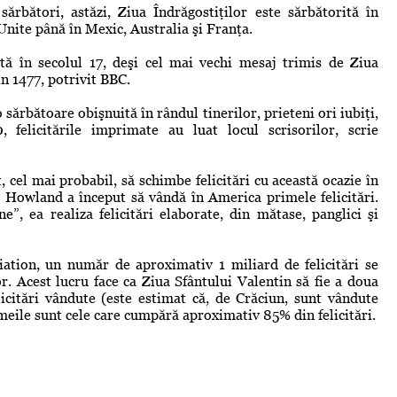
rbători, astăzi, Ziua Îndrăgostiţilor este sărbătorită în
Unite până în Mexic, Australia şi Franţa.
tă în secolul 17, deşi cel mai vechi mesaj trimis de Ziua
n 1477, potrivit BBC.
 sărbătoare obişnuită în rândul tinerilor, prieteni ori iubiţi,
, felicitările imprimate au luat locul scrisorilor, scrie
 cel mai probabil, să schimbe felicitări cu această ocazie în
. Howland a început să vândă în America primele felicitări.
”, ea realiza felicitări elaborate, din mătase, panglici şi
iation, un număr de aproximativ 1 miliard de felicitări se
or. Acest lucru face ca Ziua Sfântului Valentin să fie a doua
citări vândute (este estimat că, de Crăciun, sunt vândute
emeile sunt cele care cumpără aproximativ 85% din felicitări.