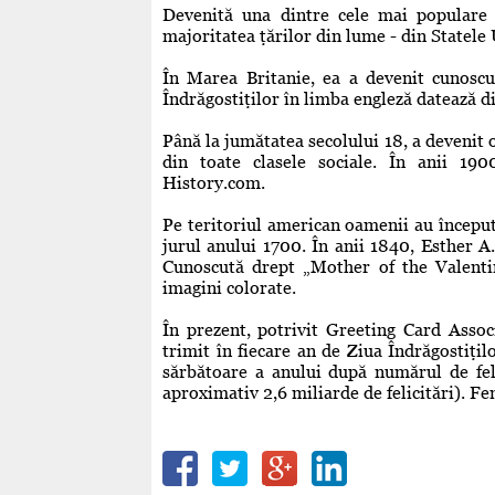
Devenită una dintre cele mai populare să
majoritatea ţărilor din lume - din Statele 
În Marea Britanie, ea a devenit cunoscu
Îndrăgostiţilor în limba engleză datează di
Până la jumătatea secolului 18, a devenit o
din toate clasele sociale. În anii 1900
History.com.
Pe teritoriul american oamenii au început,
jurul anului 1700. În anii 1840, Esther A
Cunoscută drept „Mother of the Valentine
imagini colorate.
În prezent, potrivit Greeting Card Assoc
trimit în fiecare an de Ziua Îndrăgostiţil
sărbătoare a anului după numărul de feli
aproximativ 2,6 miliarde de felicitări). F