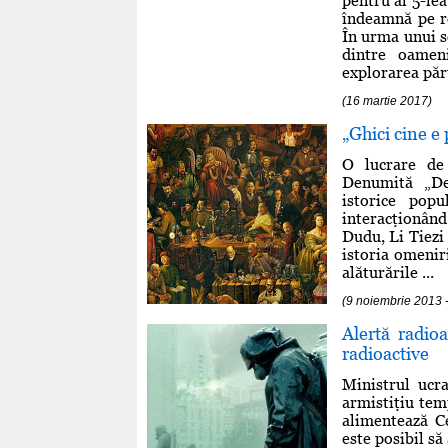
pentru al 5-lea
îndeamnă pe ro
În urma unui s
dintre oameni
explorarea părţ
(16 martie 2017)
„Ghici cine e
O lucrare de
Denumită „De
istorice pop
interacţionând 
Dudu, Li Tiezi
istoria omenir
alăturările ...
(9 noiembrie 2013 
Alertă radio
radioactive
Ministrul ucr
armistiţiu tem
alimentează Ce
este posibil să