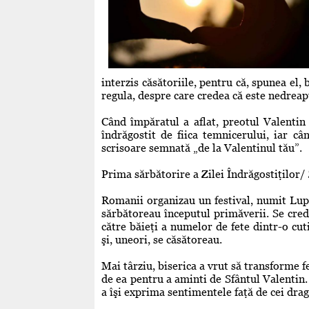
interzis căsătoriile, pentru că, spunea el, 
regula, despre care credea că este nedreaptă
Când împăratul a aflat, preotul Valentin 
îndrăgostit de fiica temnicerului, iar câ
scrisoare semnată „de la Valentinul tău”.
Prima sărbătorire a Zilei Îndrăgostiţilor/ 
Romanii organizau un festival, numit Luper
sărbătoreau începutul primăverii. Se cred
către băieţi a numelor de fete dintr-o cuti
şi, uneori, se căsătoreau.
Mai târziu, biserica a vrut să transforme fe
de ea pentru a aminti de Sfântul Valentin.
a îşi exprima sentimentele faţă de cei drag