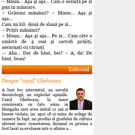
– Mmm… Aşa şi aşa… Cam o solniţă pe zi
pun în mâncare.
– Grăsimi mănânci? – Mmm… Aşa şi
aşa…
Cam un kil- două de slană pe zi…
– Prăjit mănânci?
– Mmm… Aşa şi aşa… Pe zi… Cam câte o
omletă de 4 ouă şi cartofi prăjiţi,
asezonaţi cu cârnaţi
.– Aha… Dar de băut, bei? – A, da! De
băut, beau!
Editorial
Despre "cazul" Gheboasa
A luat foc internetul, au navalit
deontologii, au explodat opiniile.
Cazul Gheboasa, la mare
concurenta cu fata ucisa in
Mangalia care avea initial 12 ani si
fusese violata, iar apoi 18 si ucisa de colega de
camera In fapt, un produs al gradului de cultura
aferent unor concetateni, domnul cu pricina a
fost lasat sa evolueze intr-o siluire a...