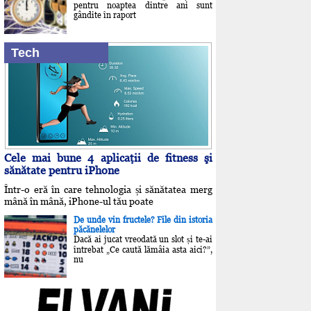
pentru noaptea dintre ani sunt
gândite în raport
Tech
Cele mai bune 4 aplicaţii de fitness şi
sănătate pentru iPhone
Într-o eră în care tehnologia și sănătatea merg
mână în mână, iPhone-ul tău poate
De unde vin fructele? File din istoria
păcănelelor
Dacă ai jucat vreodată un slot și te-ai
întrebat „Ce caută lămâia asta aici?”,
nu