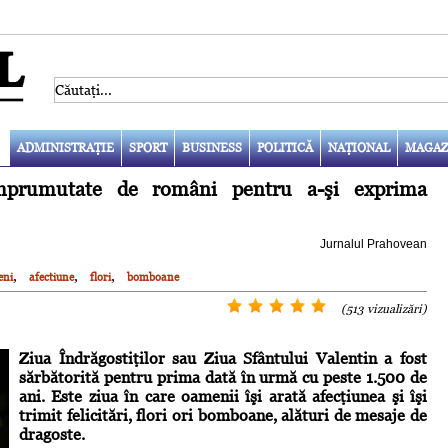
ADMINISTRAŢIE
SPORT
BUSINESS
POLITICĂ
NAŢIONAL
MAGAZ
e împrumutate de români pentru a-şi exprima
Jurnalul Prahovean
,
,
,
eni
afectiune
flori
bomboane
(513 vizualizări)
Ziua Îndrăgostiţilor sau Ziua Sfântului Valentin a fost
sărbătorită pentru prima dată în urmă cu peste 1.500 de
ani. Este ziua în care oamenii îşi arată afecţiunea şi îşi
trimit felicitări, flori ori bomboane, alături de mesaje de
dragoste.