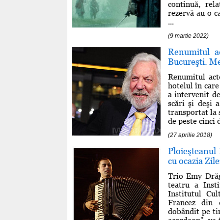
continuă, rel
rezervă au o c
...
(9 martie 2022)
Renumitul ac
Bucureşti. Me
Renumitul acto
hotelul în car
a intervenit d
scări şi deşi 
transportat la 
de peste cinci d
(27 aprilie 2018)
Ploieşteanul 
cu ocazia Zil
Trio Emy Drăg
teatru a Inst
Institutul Cu
Francez din 
dobândit pe tim