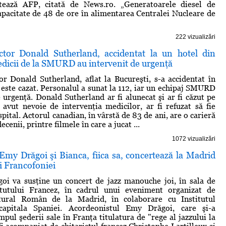
atează AFP, citată de News.ro. „Generatoarele diesel de
apacitate de 48 de ore în alimentarea Centralei Nucleare de
222 vizualizări
tor Donald Sutherland, accidentat la un hotel din
dicii de la SMURD au intervenit de urgenţă
r Donald Sutherland, aflat la Bucureşti, s-a accidentat în
e este cazat. Personalul a sunat la 112, iar un echipaj SMURD
e urgenţă. Donald Sutherland ar fi alunecat şi ar fi căzut pe
a avut nevoie de intervenţia medicilor, ar fi refuzat să fie
spital. Actorul canadian, în vârstă de 83 de ani, are o carieră
ecenii, printre filmele în care a jucat ...
1072 vizualizări
Emy Drăgoi şi Bianca, fiica sa, concertează la Madrid
ei Francofoniei
oi va susţine un concert de jazz manouche joi, în sala de
itutului Francez, în cadrul unui eveniment organizat de
ltural Român de la Madrid, în colaborare cu Institutul
capitala Spaniei. Acordeonistul Emy Drăgoi, care şi-a
pul şederii sale în Franţa titulatura de "rege al jazzului la