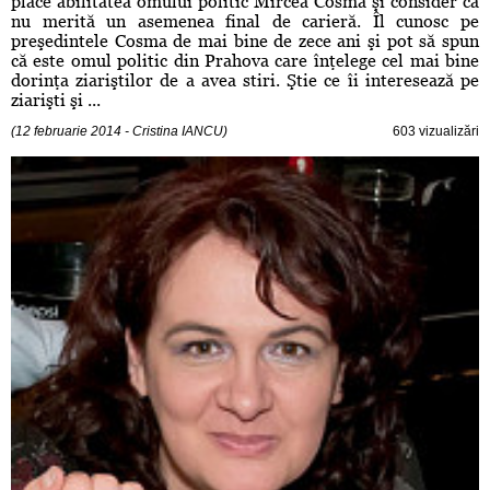
place abilitatea omului politic Mircea Cosma şi consider că
nu merită un asemenea final de carieră. Îl cunosc pe
preşedintele Cosma de mai bine de zece ani şi pot să spun
că este omul politic din Prahova care înţelege cel mai bine
dorinţa ziariştilor de a avea stiri. Ştie ce îi interesează pe
ziarişti şi ...
(12 februarie 2014 - Cristina IANCU)
603 vizualizări