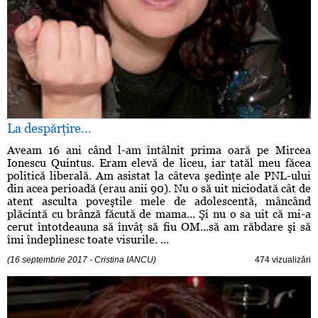
La despărţire...
Aveam 16 ani când l-am întâlnit prima oară pe Mircea
Ionescu Quintus. Eram elevă de liceu, iar tatăl meu făcea
politică liberală. Am asistat la câteva şedinţe ale PNL-ului
din acea perioadă (erau anii 90). Nu o să uit niciodată cât de
atent asculta poveştile mele de adolescentă, mâncând
plăcintă cu brânză făcută de mama... Şi nu o sa uit că mi-a
cerut întotdeauna să învâţ să fiu OM...să am răbdare şi să
îmi îndeplinesc toate visurile. ...
(16 septembrie 2017 - Cristina IANCU)
474 vizualizări