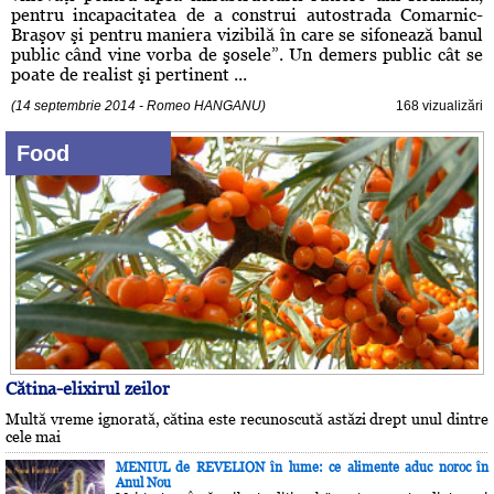
pentru incapacitatea de a construi autostrada Comarnic-
Braşov şi pentru maniera vizibilă în care se sifonează banul
public când vine vorba de şosele”. Un demers public cât se
poate de realist şi pertinent ...
(14 septembrie 2014 - Romeo HANGANU)
168 vizualizări
Food
Cătina-elixirul zeilor
Multă vreme ignorată, cătina este recunoscută astăzi drept unul dintre
cele mai
MENIUL de REVELION în lume: ce alimente aduc noroc în
Anul Nou