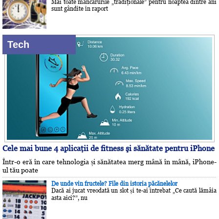
Mai toate mâncărurile „tradiţionale” pentru noaptea dintre ani
sunt gândite în raport
Tech
Cele mai bune 4 aplicaţii de fitness şi sănătate pentru iPhone
Într-o eră în care tehnologia și sănătatea merg mână în mână, iPhone-
ul tău poate
De unde vin fructele? File din istoria păcănelelor
Dacă ai jucat vreodată un slot și te-ai întrebat „Ce caută lămâia
asta aici?”, nu