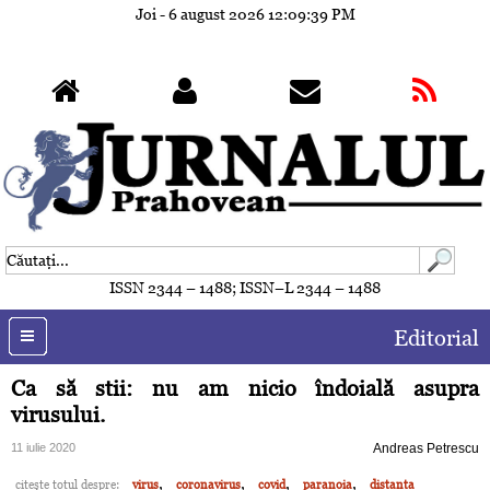
Joi - 6 august 2026
12:09:42 PM
ISSN 2344 – 1488; ISSN–L 2344 – 1488
Editorial
Ca să stii: nu am nicio îndoială asupra
virusului.
11 iulie 2020
Andreas Petrescu
,
,
,
,
citeşte totul despre:
virus
coronavirus
covid
paranoia
distanta