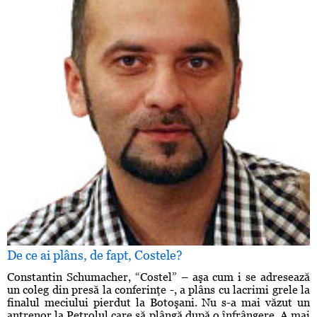
De ce ai plâns, de fapt, Costele?
Constantin Schumacher, “Costel” – aşa cum i se adresează
un coleg din presă la conferinţe -, a plâns cu lacrimi grele la
finalul meciului pierdut la Botoşani. Nu s-a mai văzut un
antrenor la Petrolul care să plângă după o înfrângere. A mai