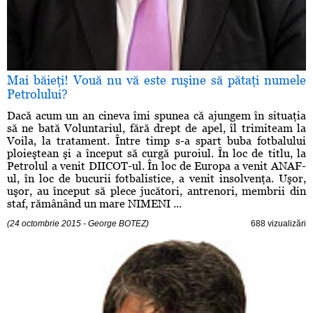
Mai băieţi! Vouă nu vă este ruşine să pătaţi numele
Petrolului?
Dacă acum un an cineva îmi spunea că ajungem în situaţia
să ne bată Voluntariul, fără drept de apel, îl trimiteam la
Voila, la tratament. Între timp s-a spart buba fotbalului
ploieştean şi a început să curgă puroiul. În loc de titlu, la
Petrolul a venit DIICOT-ul. În loc de Europa a venit ANAF-
ul, în loc de bucurii fotbalistice, a venit insolvenţa. Uşor,
uşor, au început să plece jucători, antrenori, membrii din
staf, rămânând un mare NIMENI ...
(24 octombrie 2015 - George BOTEZ)
688 vizualizări