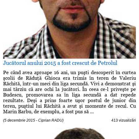
Jucătorul anului 2015 a fost crescut de Petrolul
Pe când avea aproape 16 ani, un puşti descoperit în curtea
şcolii de Răduţă Ghioca era trimis în teren de Valeriu
Răchită, într-un meci din liga secundă. Vivi a demonstrat şi
mai târziu că are ochi la jucători. În ceea ce-l priveşte pe
Budescu, promovarea sa în liga secundă a dat repede
rezultate. Deşi a prins foarte uşor postul de junior din
teren, puştiul lui Răchită a avut şi momente de recul. Cu
Marin Barbu, de exemplu, a fost pus să ...
(5 decembrie 2015 - Ciprian RADU)
413 vizualizări