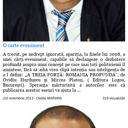
O carte eveniment
A trecut, pe nedrept ignorată, apariţia, la finele lui 2008, a
unei cărţi-eveniment, capabile să declanşeze o dezbatere
profundă asupra unui concept pe care mai toţi politicienii îl
amintesc, fără să aibă vreo clipă intenţia sau inteligenţa de
a-l defini: ,,A TREIA FORŢĂ: ROMANIA PROFUNDĂ”, de
Ovidiu Hurduzeu şi Mircea Platon, ( Editura Logos,
Bucureşti). Speranţa mărturisită a autorilor este că
publicarea acestor eseuri va ajuta la ...
(16 noiembrie 2013 - Ovidiu MARIAN)
319 vizualizări