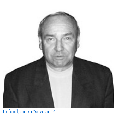
În fond, cine-i ”suve'an”?