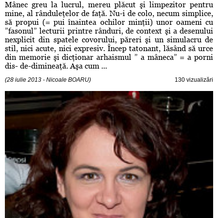
Mânec greu la lucrul, mereu plăcut şi limpezitor pentru
mine, al rânduleţelor de faţă. Nu-i de colo, necum simplice,
să propui (= pui înaintea ochilor minţii) unor oameni cu
”fasonul” lecturii printre rânduri, de context şi a desenului
nexplicit din spatele covorului, păreri şi un simulacru de
stil, nici acute, nici expresiv. Încep tatonant, lăsând să urce
din memorie şi dicţionar arhaismul ” a mâneca” = a porni
dis- de-dimineaţă. Aşa cum ...
(28 iulie 2013 - Nicoale BOARU)
130 vizualizări