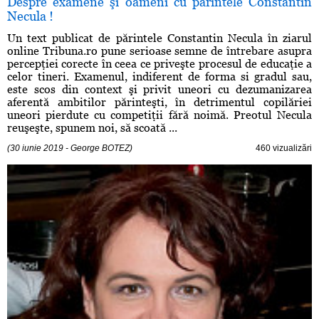
Despre examene şi oameni cu părintele Constantin
Necula !
Un text publicat de părintele Constantin Necula în ziarul
online Tribuna.ro pune serioase semne de întrebare asupra
percepţiei corecte în ceea ce priveşte procesul de educaţie a
celor tineri. Examenul, indiferent de forma si gradul sau,
este scos din context şi privit uneori cu dezumanizarea
aferentă ambitilor părinteşti, în detrimentul copilăriei
uneori pierdute cu competiţii fără noimă. Preotul Necula
reuşeşte, spunem noi, să scoată ...
(30 iunie 2019 - George BOTEZ)
460 vizualizări