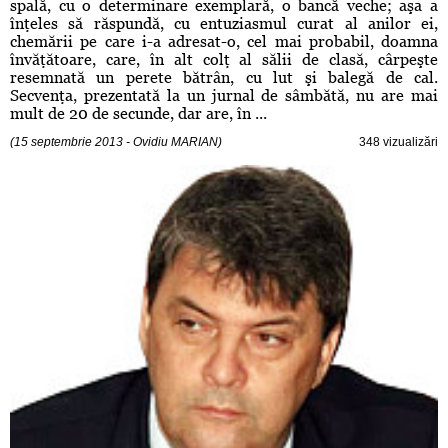
spală, cu o determinare exemplară, o bancă veche; aşa a
înţeles să răspundă, cu entuziasmul curat al anilor ei,
chemării pe care i-a adresat-o, cel mai probabil, doamna
învăţătoare, care, în alt colţ al sălii de clasă, cârpeşte
resemnată un perete bătrân, cu lut şi balegă de cal.
Secvenţa, prezentată la un jurnal de sâmbătă, nu are mai
mult de 20 de secunde, dar are, în ...
(15 septembrie 2013 - Ovidiu MARIAN)
348 vizualizări