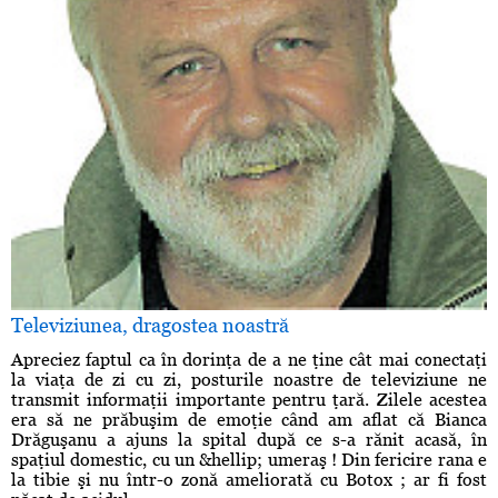
Televiziunea, dragostea noastră
Apreciez faptul ca în dorinţa de a ne ţine cât mai conectaţi
la viaţa de zi cu zi, posturile noastre de televiziune ne
transmit informaţii importante pentru ţară. Zilele acestea
era să ne prăbuşim de emoţie când am aflat că Bianca
Drăguşanu a ajuns la spital după ce s-a rănit acasă, în
spaţiul domestic, cu un &hellip; umeraş ! Din fericire rana e
la tibie şi nu într-o zonă ameliorată cu Botox ; ar fi fost