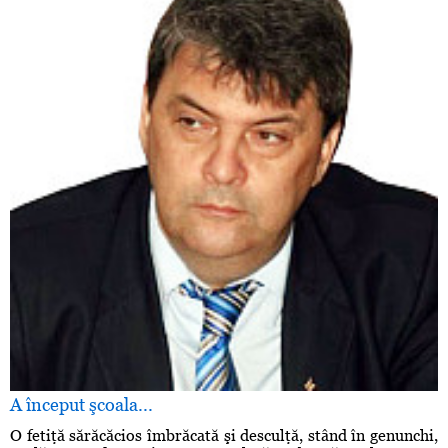
A început şcoala...
O fetiţă sărăcăcios îmbrăcată şi desculţă, stând în genunchi,