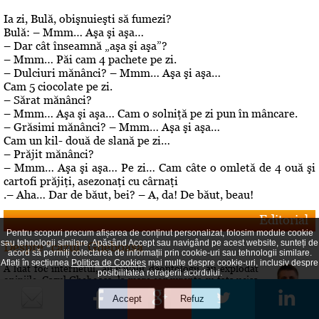
Ia zi, Bulă, obişnuieşti să fumezi?
Bulă: – Mmm… Aşa şi aşa…
– Dar cât înseamnă „aşa şi aşa”?
– Mmm… Păi cam 4 pachete pe zi.
– Dulciuri mănânci? – Mmm… Aşa şi aşa…
Cam 5 ciocolate pe zi.
– Sărat mănânci?
– Mmm… Aşa şi aşa… Cam o solniţă pe zi pun în mâncare.
– Grăsimi mănânci? – Mmm… Aşa şi aşa…
Cam un kil- două de slană pe zi…
– Prăjit mănânci?
– Mmm… Aşa şi aşa… Pe zi… Cam câte o omletă de 4 ouă şi
cartofi prăjiţi, asezonaţi cu cârnaţi
.– Aha… Dar de băut, bei? – A, da! De băut, beau!
Editorial
Pentru scopuri precum afișarea de conținut personalizat, folosim module cookie
sau tehnologii similare. Apăsând Accept sau navigând pe acest website, sunteți de
Despre "cazul" Gheboasa
acord să permiți colectarea de informații prin cookie-uri sau tehnologii similare.
Aflați în secțiunea
Politica de Cookies
mai multe despre cookie-uri, inclusiv despre
A luat foc internetul, au navalit deontologii, au explodat
posibilitatea retragerii acordului.
opiniile. Cazul Gheboasa, la mare concurenta cu fata ucisa
in Mangalia care avea initial 12 ani si fusese violata, iar
apoi 18 si ucisa de colega de camera In fapt, un produs al
gradului de cultura aferent unor concetateni, domnul cu