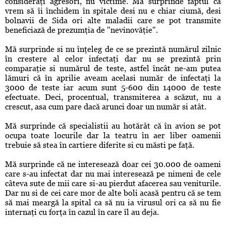
consideraţi agresori, nu victime. Mă surprinde faptul că
vrem să îi închidem în spitale desi nu e chiar ciumă, desi
bolnavii de Sida ori alte maladii care se pot transmite
beneficiază de prezumţia de "nevinovăţie".
Mă surprinde si nu înţeleg de ce se prezintă numărul zilnic
în crestere al celor infectaţi dar nu se prezintă prin
comparaţie si numărul de teste, astfel încât ne-am putea
lămuri că în aprilie aveam acelasi număr de infectaţi la
3000 de teste iar acum sunt 5-600 din 14000 de teste
efectuate. Deci, procentual,
transmiterea
a scăzut, nu a
crescut, asa cum pare dacă arunci doar un număr si atât.
Mă surprinde că specialistii au hotărât că în avion se pot
ocupa toate locurile dar la teatru în aer liber oamenii
trebuie să stea în cartiere diferite si cu măsti pe faţă.
Mă surprinde că ne interesează doar cei 30.000 de oameni
care s-au infectat dar nu mai interesează pe nimeni de cele
câteva sute de mii care si-au pierdut afacerea sau veniturile.
Dar nu si de cei care mor de alte boli acasă pentru că se tem
să mai meargă la spital ca să nu ia virusul ori ca să nu fie
internaţi cu forţa în cazul în care îl au deja.