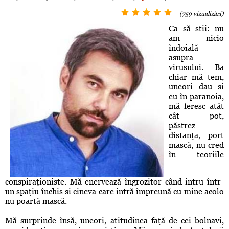
(759 vizualizări)
Ca să stii: nu
am nicio
îndoială
asupra
virusului. Ba
chiar mă tem,
uneori dau si
eu în paranoia,
mă feresc atât
cât pot,
păstrez
distanţa, port
mască, nu cred
în teoriile
conspiraţioniste. Mă enervează îngrozitor când intru într-
un spaţiu închis si cineva care intră împreună cu mine acolo
nu poartă mască.
Mă surprinde însă, uneori, atitudinea faţă de cei bolnavi,