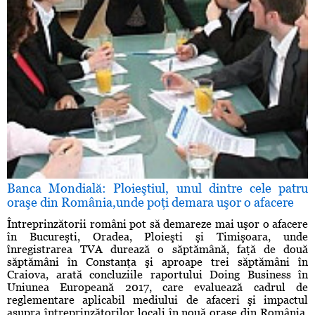
Banca Mondială: Ploieştiul, unul dintre cele patru
oraşe din România,unde poţi demara uşor o afacere
Întreprinzătorii români pot să demareze mai uşor o afacere
în Bucureşti, Oradea, Ploieşti şi Timişoara, unde
înregistrarea TVA durează o săptămână, faţă de două
săptămâni în Constanţa şi aproape trei săptămâni în
Craiova, arată concluziile raportului Doing Business în
Uniunea Europeană 2017, care evaluează cadrul de
reglementare aplicabil mediului de afaceri şi impactul
asupra întreprinzătorilor locali în nouă oraşe din România.