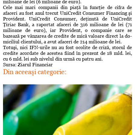
milioane de lei (6 milioane de euro).
Cele mai mari companii din piaţă în funcţie de cifra de
afaceri au fost anul trecut UniCredit Con­sumer Financing şi
Provi­dent. UniCre­dit Con­su­mer, deţinută de UniCredit
Ţiriac Bank, a raportat afa­ceri de 316 milioane de lei (71
milioane de euro), iar Pro­vi­dent, o com­pa­nie care se
bazează pe vânzarea de cre­di­te de mică valoare di­rect la do­
mi­ciliul clientului, a avut afaceri de 214 milioane de lei.
Totuşi, nici IFN-urile nu au fost oco­lite de criză, stocul de
credite acor­date de acestea fiind în prezent de 18 mld. lei,
cu 6 mld. lei sub nivelul din urmă cu patru ani.
Sursa: Ziarul Financiar
Din aceeaşi categorie: