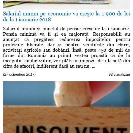
Salariul minim pe economie va creşte la 1.900 de lei
de la 1 ianuarie 2018
Salariul minim şi punctul de pensie cresc de la 1 ianuarie.
Pensia minimă va fi şi ea majorată. Responsabilii au
anunţat că pregătesc reducerea impozitelor pentru
profesiile liberale, dar şi pentru veniturile din chirii,
activităţi agricole sau dobânzi. Însă, peste 450 de mii de
firme din România au primit vestea proastă că de la
începutul anului viitor, vor plăti un impozit de 1 la sută din
cifra de afaceri, indiferent dacă au sau nu, ...
(27 octombrie 2017)
93 vizualizări