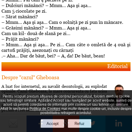
– Dulciuri mănânci? – Mmm… Aşa şi aşa…
Cam 5 ciocolate pe zi.
– Sărat mănânci?
– Mmm… Aşa şi aşa… Cam o solniţă pe zi pun în mâncare.
– Grăsimi mănânci? – Mmm… Aşa şi aşa…
Cam un kil- două de slană pe zi…
– Prăjit mănânci?
– Mmm… Aşa şi aşa… Pe zi… Cam câte o omletă de 4 ouă şi
cartofi prăjiţi, asezonaţi cu cârnaţi
.– Aha… Dar de băut, bei? – A, da! De băut, beau!
Editorial
Despre "cazul" Gheboasa
A luat foc internetul, au navalit deontologii, au explodat
opiniile. Cazul Gheboasa, la mare concurenta cu fata ucisa
in Mangalia care avea initial 12 ani si fusese violata, iar
Pentru scopuri precum afișarea de conținut personalizat, folosim module cookie
apoi 18 si ucisa de colega de camera In fapt, un produs al
sau tehnologii similare. Apăsând Accept sau navigând pe acest website, sunteți de
acord să permiți colectarea de informații prin cookie-uri sau tehnologii similare.
gradului de cultura aferent unor concetateni, domnul cu
Aflați în secțiunea
Politica de Cookies
mai multe despre cookie-uri, inclusiv despre
pricina a fost lasat sa evolueze intr-o siluire a...
posibilitatea retragerii acordului.
Roberta vs Volo! Game, set: Roberta! Partida încă se
joacă...