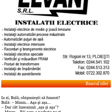
Bancul zilei
Ia zi, Bulă, obişnuieşti să fumezi?
Bulă: – Mmm… Aşa şi aşa…
– Dar cât înseamnă „aşa şi aşa”?
– Mmm… Păi cam 4 pachete pe zi.