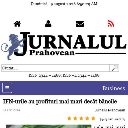
Duminică - 9 august 2026
6:50:32 AM
ISSN 2344 – 1488; ISSN–L 2344 – 1488
Business
IFN-urile au profituri mai mari decât băncile
14 iulie 2014
Jurnalul Prahovean
(484 vizualizări)
Cele mai mari