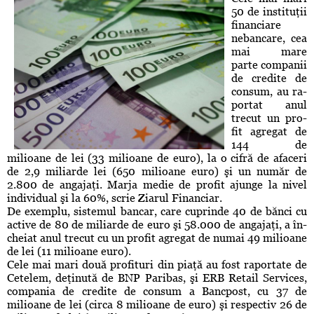
50 de instituţii
fi­nan­ciare
nebancare, cea
mai mare
parte com­panii
de credite de
con­sum, au ra­
portat anul
trecut un pro­
fit agregat de
144 de
milioane de lei (33 milioane de euro), la o cifră de afa­ceri
de 2,9 miliarde lei (650 milioane euro) şi un nu­măr de
2.800 de an­gajaţi. Marja medie de pro­fit ajun­ge la ni­vel
indivi­dual şi la 60%, scrie Ziarul Financiar.
De exemplu, sis­temul bancar, care cuprinde 40 de bănci cu
active de 80 de miliarde de euro şi 58.000 de an­gajaţi, a în­
cheiat anul trecut cu un profit agregat de numai 49 milioane
de lei (11 milioane euro).
Cele mai mari două profituri din piaţă au fost raportate de
Cetelem, de­ţinută de BNP Paribas, şi ERB Retail Services,
compania de credite de consum a Bancpost, cu 37 de
milioane de lei (circa 8 milioane de euro) şi respectiv 26 de