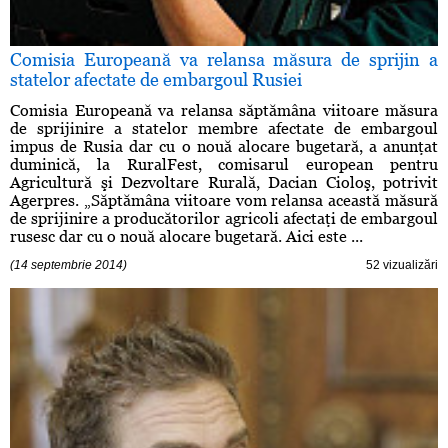
Comisia Europeană va relansa măsura de sprijin a
statelor afectate de embargoul Rusiei
Comisia Europeană va relansa săptămâna viitoare măsura
de sprijinire a statelor membre afectate de embargoul
impus de Rusia dar cu o nouă alocare bugetară, a anunţat
duminică, la RuralFest, comisarul european pentru
Agricultură şi Dezvoltare Rurală, Dacian Cioloş, potrivit
Agerpres. „Săptămâna viitoare vom relansa această măsură
de sprijinire a producătorilor agricoli afectaţi de embargoul
rusesc dar cu o nouă alocare bugetară. Aici este ...
(14 septembrie 2014)
52 vizualizări