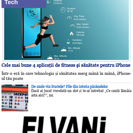
Tech
Cele mai bune 4 aplicaţii de fitness şi sănătate pentru iPhone
Într-o eră în care tehnologia și sănătatea merg mână în mână, iPhone-
ul tău poate
De unde vin fructele? File din istoria păcănelelor
Dacă ai jucat vreodată un slot și te-ai întrebat „Ce caută lămâia
asta aici?”, nu