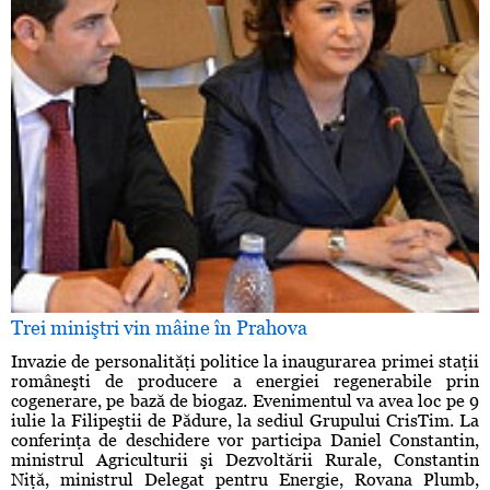
Trei miniştri vin mâine în Prahova
Invazie de personalităţi politice la inaugurarea primei staţii
româneşti de producere a energiei regenerabile prin
cogenerare, pe bază de biogaz. Evenimentul va avea loc pe 9
iulie la Filipeştii de Pădure, la sediul Grupului CrisTim. La
conferinţa de deschidere vor participa Daniel Constantin,
ministrul Agriculturii şi Dezvoltării Rurale, Constantin
Niţă, ministrul Delegat pentru Energie, Rovana Plumb,