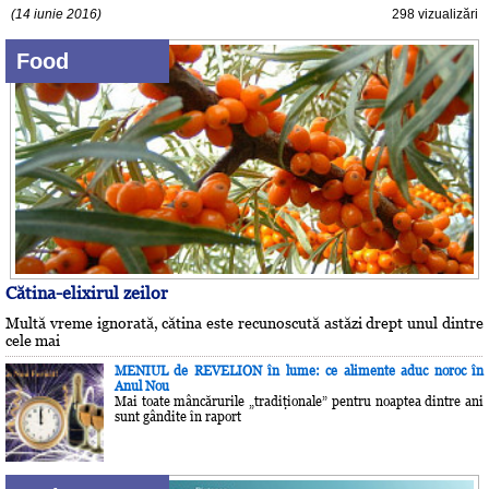
(14 iunie 2016)
298 vizualizări
Food
Cătina-elixirul zeilor
Multă vreme ignorată, cătina este recunoscută astăzi drept unul dintre
cele mai
MENIUL de REVELION în lume: ce alimente aduc noroc în
Anul Nou
Mai toate mâncărurile „tradiţionale” pentru noaptea dintre ani
sunt gândite în raport