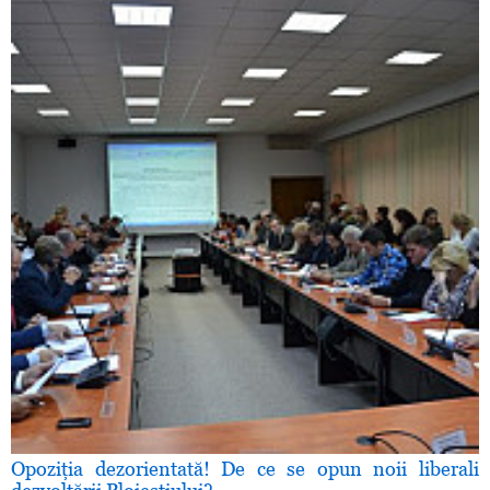
Opoziţia dezorientată! De ce se opun noii liberali