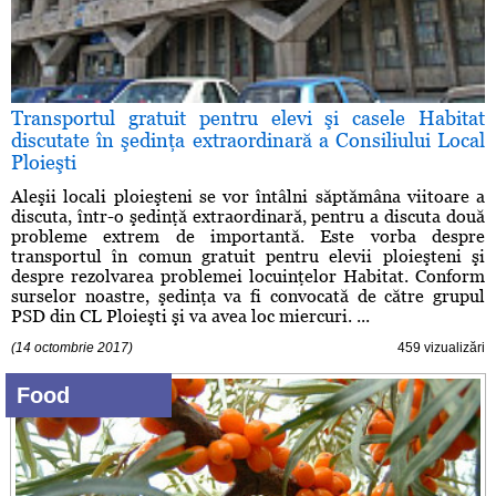
Transportul gratuit pentru elevi şi casele Habitat
discutate în şedinţa extraordinară a Consiliului Local
Ploieşti
Aleşii locali ploieşteni se vor întâlni săptămâna viitoare a
discuta, într-o şedinţă extraordinară, pentru a discuta două
probleme extrem de importantă. Este vorba despre
transportul în comun gratuit pentru elevii ploieşteni şi
despre rezolvarea problemei locuinţelor Habitat. Conform
surselor noastre, şedinţa va fi convocată de către grupul
PSD din CL Ploieşti şi va avea loc miercuri. ...
(14 octombrie 2017)
459 vizualizări
Food