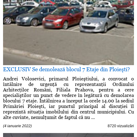
EXCLUSIV Se demolează blocul 7 Etaje din Ploieşti?
Andrei Volosevici, primarul Ploieştiului, a convocat o
întâlnire de urgenţă cu reprezentanţii Ordinului
Arhitecţilor Români, Filiala Prahova, pentru a cere
specialiştilor un punct de vedere în legătură cu demolarea
blocului 7 etaje. Întâlnirea a început la orele 14.00 la sediul
Primăriei Ploieşti, iar punctul principal al discuţiei îl
reprezintă situaţia imobilului din centrul municipiului. Cu
alte cuvinte, nemulţumit de faptul că nu ...
(4 ianuarie 2022)
8720 vizualizări