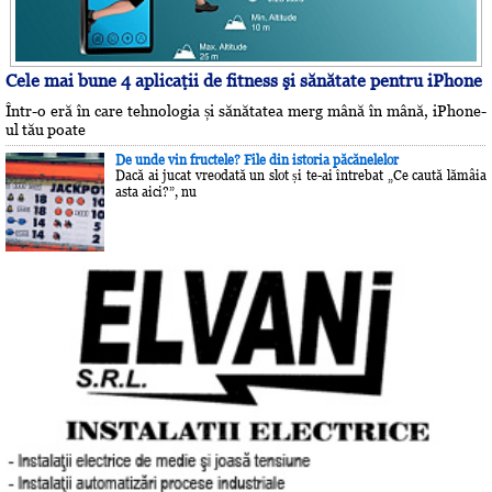
Cele mai bune 4 aplicaţii de fitness şi sănătate pentru iPhone
Într-o eră în care tehnologia și sănătatea merg mână în mână, iPhone-
ul tău poate
De unde vin fructele? File din istoria păcănelelor
Dacă ai jucat vreodată un slot și te-ai întrebat „Ce caută lămâia
asta aici?”, nu