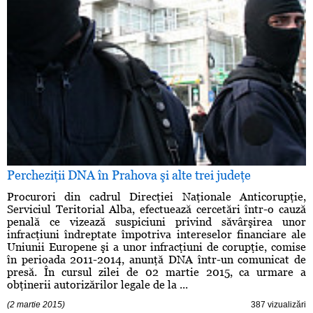
Percheziţii DNA în Prahova şi alte trei judeţe
Procurori din cadrul Direcţiei Naţionale Anticorupţie,
Serviciul Teritorial Alba, efectuează cercetări într-o cauză
penală ce vizează suspiciuni privind săvârşirea unor
infracţiuni îndreptate împotriva intereselor financiare ale
Uniunii Europene şi a unor infracţiuni de corupţie, comise
în perioada 2011-2014, anunţă DNA într-un comunicat de
presă. În cursul zilei de 02 martie 2015, ca urmare a
obţinerii autorizărilor legale de la ...
(2 martie 2015)
387 vizualizări