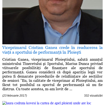
Viceprimarul Cristian Ganea crede în readucerea la
viaţă a sportului de performanţă în Ploieşti
Cristian Ganea, viceprimarul Ploieştiului, salută anunţul
ministrului Tineretului şi Sportului, Marius Dunca privind
viitoarele posibilităţi de finanţare ale sportului de
performanţă. Ganea consideră că după apariţia legii vor
putea fi demarate procedurile de reînfiinţare ale secţiilor
de seniori ”Eu, în calitate de viceprimar al Ploieştiului, am
făcut tot posibilul ca sportul de performanţă să nu fie
distrus. Cu toate acestea, m-am lovit de ...
(23 februarie 2017)
332 vizualizări