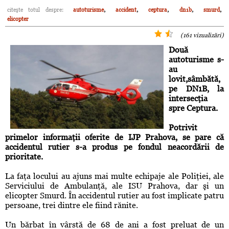
,
,
,
,
,
citeşte totul despre:
autoturisme
accident
ceptura
dn1b
smurd
elicopter
(161 vizualizări)
Două
autoturisme s-
au
lovit,sâmbătă,
pe DN1B, la
intersecţia
spre Ceptura.
Potrivit
primelor informaţii oferite de IJP Prahova, se pare că
accidentul rutier s-a produs pe fondul neacordării de
prioritate.
La faţa locului au ajuns mai multe echipaje ale Poliţiei, ale
Serviciului de Ambulanţă, ale ISU Prahova, dar şi un
elicopter Smurd. În accidentul rutier au fost implicate patru
persoane, trei dintre ele fiind rănite.
Un bărbat în vârstă de 68 de ani a fost preluat de un