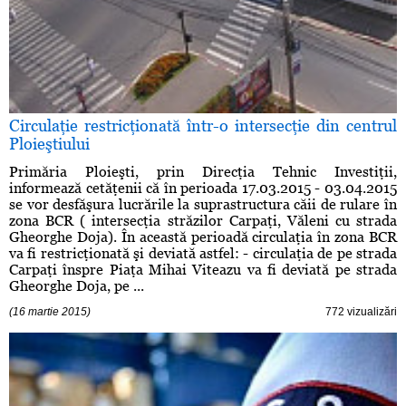
Circulaţie restricţionată într-o intersecţie din centrul
Ploieştiului
Primăria Ploieşti, prin Direcţia Tehnic Investiţii,
informează cetăţenii că în perioada 17.03.2015 - 03.04.2015
se vor desfăşura lucrările la suprastructura căii de rulare în
zona BCR ( intersecţia străzilor Carpaţi, Văleni cu strada
Gheorghe Doja). În această perioadă circulaţia în zona BCR
va fi restricţionată şi deviată astfel: - circulaţia de pe strada
Carpaţi înspre Piaţa Mihai Viteazu va fi deviată pe strada
Gheorghe Doja, pe ...
(16 martie 2015)
772 vizualizări