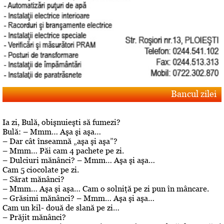
Bancul zilei
Ia zi, Bulă, obişnuieşti să fumezi?
Bulă: – Mmm… Aşa şi aşa…
– Dar cât înseamnă „aşa şi aşa”?
– Mmm… Păi cam 4 pachete pe zi.
– Dulciuri mănânci? – Mmm… Aşa şi aşa…
Cam 5 ciocolate pe zi.
– Sărat mănânci?
– Mmm… Aşa şi aşa… Cam o solniţă pe zi pun în mâncare.
– Grăsimi mănânci? – Mmm… Aşa şi aşa…
Cam un kil- două de slană pe zi…
– Prăjit mănânci?