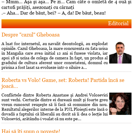
– Mmm… Aşa şi aşa… Pe zi… Cam câte o omletă de 4 ouă şi
cartofi prăjiţi, asezonaţi cu cârnaţi
.– Aha… Dar de băut, bei? – A, da! De băut, beau!
Editorial
Despre "cazul" Gheboasa
A luat foc internetul, au navalit deontologii, au explodat
opiniile. Cazul Gheboasa, la mare concurenta cu fata ucisa
in Mangalia care avea initial 12 ani si fusese violata, iar
apoi 18 si ucisa de colega de camera In fapt, un produs al
gradului de cultura aferent unor concetateni, domnul cu
pricina a fost lasat sa evolueze intr-o siluire a...
Roberta vs Volo! Game, set: Roberta! Partida încă se
joacă...
Conflictele dintre Roberta Anastase şi Andrei Volosevici
sunt vechi. Certurile dintre ei durează mult şi foarte greu
vreun cunoscut reuşeşte să îi facă să comunice din nou.
Rezultatul alegerilor interne de la PNL Ploieşti este încă o
dovadă a faptului că liberalii au dorit să îi dea o lecţie lui
Volosevici, arâtându-i voalat că nu este pe...
Hai să îţi spun o poveste!