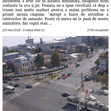
Incidentul a avut loc în această dimineaţă, imaginile fiind
realizate la ora 9.30. Femeia ne-a spus revoltată că deşi a
trimis mai multe mailuri pentru a sesiza problema nu a
primit niciun răspuns. "Aştept o luare de atitudine a
iubitorilor de animale. Poate că unora nu le pasă de aceste
animălute, dar copiii stau ...
(23 mai 2018 - Cristina IANCU)
2720 vizualizări