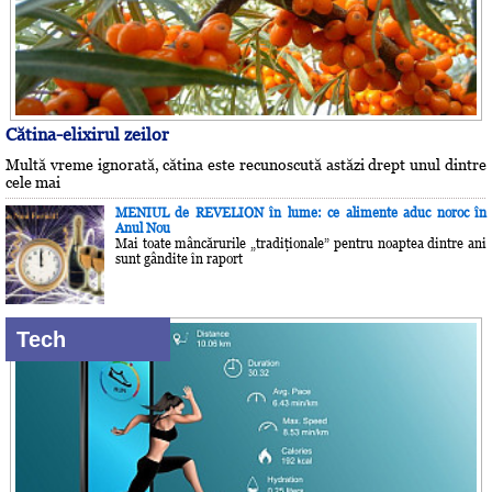
Cătina-elixirul zeilor
Multă vreme ignorată, cătina este recunoscută astăzi drept unul dintre
cele mai
MENIUL de REVELION în lume: ce alimente aduc noroc în
Anul Nou
Mai toate mâncărurile „tradiţionale” pentru noaptea dintre ani
sunt gândite în raport
Tech