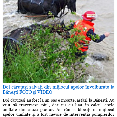
Doi căruţaşi salvaţi din mijlocul apelor învolburate la
Băneşti FOTO şi VIDEO
Doi căruţaşi au fost la un pas e moarte, astăzi la Băneşti. Au
vrut să traverseze râul, dar nu au luat în calcul apele
umflate din cauza ploilor. Au rămas blocaţi în mijlocul
apelor umflate şi a fost nevoie de intervenţia pompierilor