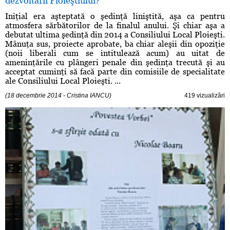
dezvoltării Ploieştiului?
Iniţial era aşteptată o şedinţă liniştită, aşa ca pentru
atmosfera sărbătorilor de la finalul anului. Şi chiar aşa a
debutat ultima şedinţă din 2014 a Consiliului Local Ploieşti.
Mânuţa sus, proiecte aprobate, ba chiar aleşii din opoziţie
(noii liberali cum se intitulează acum) au uitat de
ameninţările cu plângeri penale din şedinţa trecută şi au
acceptat cuminţi să facă parte din comisiile de specialitate
ale Consiliului Local Ploieşti. ...
(18 decembrie 2014 - Cristina IANCU)
419 vizualizări