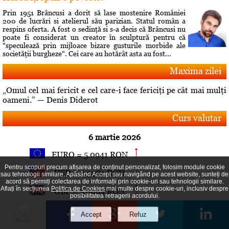
Prin 1951 Brâncusi a dorit să lase mostenire României
200 de lucrări si atelierul său parizian. Statul român a
respins oferta. A fost o sedinţă si s-a decis că Brâncusi nu
poate fi considerat un creator în sculptură pentru că
"speculează prin mijloace bizare gusturile morbide ale
societăţii burgheze". Cei care au hotărât asta au fost...
Maxima zilei
„Omul cel mai fericit e cel care-i face fericiţi pe cât mai mulţi
oameni.” — Denis Diderot
Curs valutar
6 martie 2026
EURO = 5.0941 RON
Pentru scopuri precum afișarea de conținut personalizat, folosim module cookie
USD = 4.3981 RON
sau tehnologii similare. Apăsând Accept sau navigând pe acest website, sunteți de
acord să permiți colectarea de informații prin cookie-uri sau tehnologii similare.
Aflați în secțiunea
Politica de Cookies
mai multe despre cookie-uri, inclusiv despre
GBP = 5.8664 RON
posibilitatea retragerii acordului.
Top articole