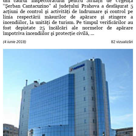
din cadrul Inspectoratului pentru Situaţii de Urgenţă
“Şerban Cantacuzino” al judeţului Prahova a desfăşurat 5
acţiuni de control şi activităţi de îndrumare şi control pe
linia respectării măsurilor de apărare şi stingere a
incendiilor, la unităţi de turism. Pe timpul verificărilor au
fost depistate 25 încălcări ale normelor de apărare
împotriva incendiilor şi protecţie civilă, ...
(4 iunie 2018)
82 vizualizări