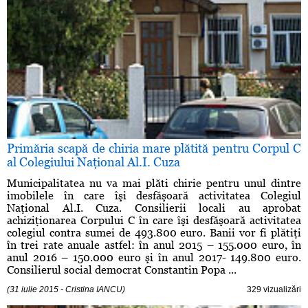
Primăria scapă de chiria mare plătită pentru Corpul C
al Colegiului Naţional Al.I. Cuza
Municipalitatea nu va mai plăti chirie pentru unul dintre
imobilele în care îşi desfăşoară activitatea Colegiul
Naţional Al.I. Cuza. Consilierii locali au aprobat
achiziţionarea Corpului C în care îşi desfăşoară activitatea
colegiul contra sumei de 493.800 euro. Banii vor fi plătiţi
în trei rate anuale astfel: în anul 2015 – 155.000 euro, în
anul 2016 – 150.000 euro şi în anul 2017- 149.800 euro.
Consilierul social democrat Constantin Popa ...
(31 iulie 2015 - Cristina IANCU)
329 vizualizări