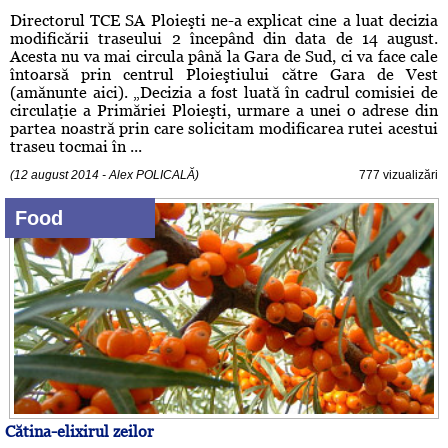
Directorul TCE SA Ploieşti ne-a explicat cine a luat decizia
modificării traseului 2 începând din data de 14 august.
Acesta nu va mai circula până la Gara de Sud, ci va face cale
întoarsă prin centrul Ploieştiului către Gara de Vest
(amănunte aici). „Decizia a fost luată în cadrul comisiei de
circulaţie a Primăriei Ploieşti, urmare a unei o adrese din
partea noastră prin care solicitam modificarea rutei acestui
traseu tocmai în ...
(12 august 2014 - Alex POLICALĂ)
777 vizualizări
Food
Cătina-elixirul zeilor