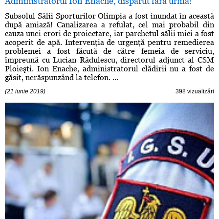
Administratorul Ion Enache, dispărut fără urmă!
Subsolul Sălii Sporturilor Olimpia a fost inundat în această
după amiază! Canalizarea a refulat, cel mai probabil din
cauza unei erori de proiectare, iar parchetul sălii mici a fost
acoperit de apă. Intervenţia de urgenţă pentru remedierea
problemei a fost făcută de către femeia de serviciu,
împreună cu Lucian Rădulescu, directorul adjunct al CSM
Ploieşti. Ion Enache, administratorul clădirii nu a fost de
găsit, nerăspunzând la telefon. ...
(21 iunie 2019)
398 vizualizări