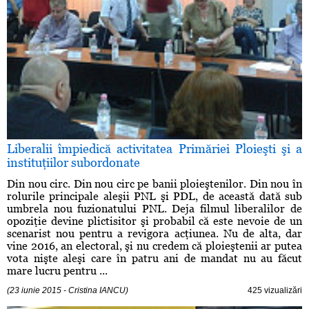
Liberalii împiedică activitatea Primăriei Ploieşti şi a
instituţiilor subordonate
Din nou circ. Din nou circ pe banii ploieştenilor. Din nou în
rolurile principale aleşii PNL şi PDL, de această dată sub
umbrela nou fuzionatului PNL. Deja filmul liberalilor de
opoziţie devine plictisitor şi probabil că este nevoie de un
scenarist nou pentru a revigora acţiunea. Nu de alta, dar
vine 2016, an electoral, şi nu credem că ploieştenii ar putea
vota nişte aleşi care în patru ani de mandat nu au făcut
mare lucru pentru ...
(23 iunie 2015 - Cristina IANCU)
425 vizualizări