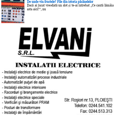
De unde vin fructele? File din istoria păcănelelor
Dacă ai jucat vreodată un slot și te-ai întrebat „Ce caută lămâia
asta aici?”, nu