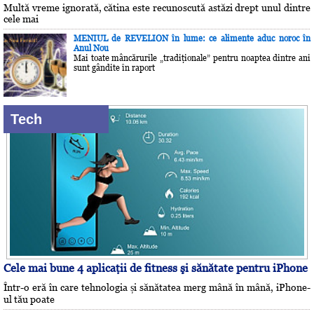
Multă vreme ignorată, cătina este recunoscută astăzi drept unul dintre
cele mai
MENIUL de REVELION în lume: ce alimente aduc noroc în
Anul Nou
Mai toate mâncărurile „tradiţionale” pentru noaptea dintre ani
sunt gândite în raport
Tech
Cele mai bune 4 aplicaţii de fitness şi sănătate pentru iPhone
Într-o eră în care tehnologia și sănătatea merg mână în mână, iPhone-
ul tău poate