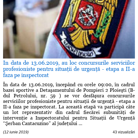
In data de 13.06.2019, au loc concursurile serviciilor
profesioniste pentru situaţii de urgenţă - etapa a II-a
faza pe inspectorat
În data de 13.06.2019, începând cu orele 09:00, în cadrul
bazei sportive a Detaşamentului de Pompieri 2 Ploieşti (B-
dul Petrolului, nr. 59 ) se vor desfăşura concursurile
serviciilor profesioniste pentru situaţii de urgenţă - etapa a
II-a faza pe inspectorat. La această etapă va participă câte
un lot reprezentativ din cadrul fiecărei subunităţi de
intervenţie a Inspectoratului pentru Situaţii de Urgenţă
“Şerban Cantacuzino” al judeţului ...
(12 iunie 2019)
43 vizualizări