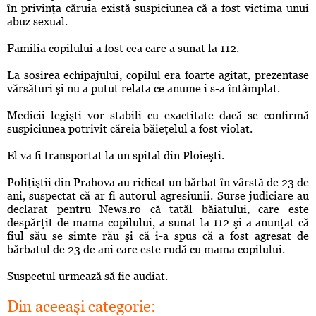
în privinţa căruia există suspiciunea că a fost victima unui
abuz sexual.
Familia copilului a fost cea care a sunat la 112.
La sosirea echipajului, copilul era foarte agitat, prezentase
vărsături şi nu a putut relata ce anume i s-a întâmplat.
Medicii legişti vor stabili cu exactitate dacă se confirmă
suspiciunea potrivit căreia băieţelul a fost violat.
El va fi transportat la un spital din Ploieşti.
Poliţiştii din Prahova au ridicat un bărbat în vârstă de 23 de
ani, suspectat că ar fi autorul agresiunii. Surse judiciare au
declarat pentru News.ro că tatăl băiatului, care este
despărţit de mama copilului, a sunat la 112 şi a anunţat că
fiul său se simte rău şi că i-a spus că a fost agresat de
bărbatul de 23 de ani care este rudă cu mama copilului.
Suspectul urmează să fie audiat.
Din aceeaşi categorie: