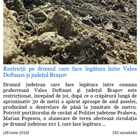
Restricţii pe drumul care face legătura între Valea
Doftanei şi judeţul Braşov
Drumul judeţean care face legătura între comuna
prahoveană Valea Doftanei şi judeţul Braşov este
restricţionat, începând de joi, după ce o crăpătură lungă de
aproximativ 30 de metri a apărut aproape de axul şoselei,
producând o denivelare de până la jumătate de metru.
Potrivit purtătorului de cuvânt al Poliţiei judeţene Prahova,
Marian Popescu, o alunecare de teren afectează circulaţia
pe drumul judeţean 102 I, care face legătura ...
(28 iunie 2018)
193 vizualizări