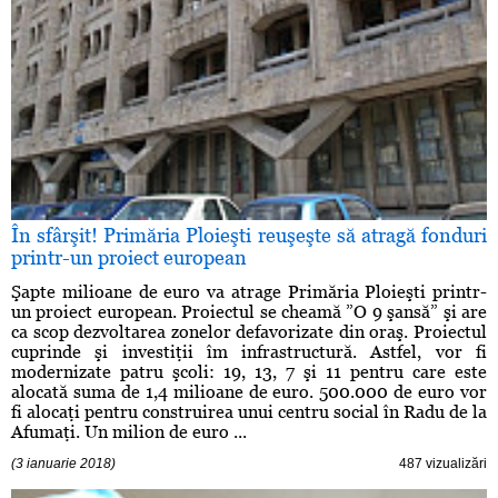
În sfârşit! Primăria Ploieşti reuşeşte să atragă fonduri
printr-un proiect european
Şapte milioane de euro va atrage Primăria Ploieşti printr-
un proiect european. Proiectul se cheamă ”O 9 şansă” şi are
ca scop dezvoltarea zonelor defavorizate din oraş. Proiectul
cuprinde şi investiţii îm infrastructură. Astfel, vor fi
modernizate patru şcoli: 19, 13, 7 şi 11 pentru care este
alocată suma de 1,4 milioane de euro. 500.000 de euro vor
fi alocaţi pentru construirea unui centru social în Radu de la
Afumaţi. Un milion de euro ...
(3 ianuarie 2018)
487 vizualizări