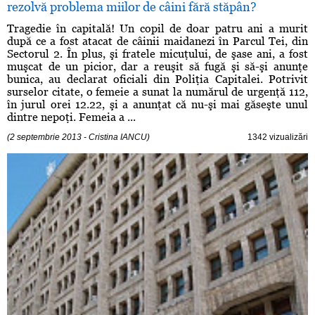
rezolvă problema miilor de câini fără stăpân?
Tragedie în capitală! Un copil de doar patru ani a murit
după ce a fost atacat de câinii maidanezi în Parcul Tei, din
Sectorul 2. În plus, şi fratele micuţului, de şase ani, a fost
muşcat de un picior, dar a reuşit să fugă şi să-şi anunţe
bunica, au declarat oficiali din Poliţia Capitalei. Potrivit
surselor citate, o femeie a sunat la numărul de urgenţă 112,
în jurul orei 12.22, şi a anunţat că nu-şi mai găseşte unul
dintre nepoţi. Femeia a ...
(2 septembrie 2013 - Cristina IANCU)
1342 vizualizări