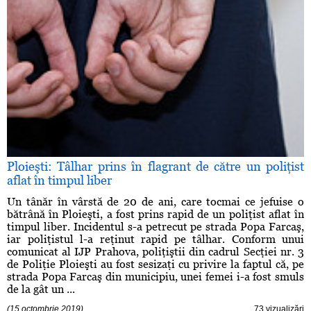
Ploieşti: Tâlhar prins în flagrant de către un poliţist
aflat în timpul liber
Un tânăr în vârstă de 20 de ani, care tocmai ce jefuise o
bătrână în Ploieşti, a fost prins rapid de un poliţist aflat în
timpul liber. Incidentul s-a petrecut pe strada Popa Farcaş,
iar poliţistul l-a reţinut rapid pe tâlhar. Conform unui
comunicat al IJP Prahova, poliţiştii din cadrul Secţiei nr. 3
de Poliţie Ploieşti au fost sesizaţi cu privire la faptul că, pe
strada Popa Farcaş din municipiu, unei femei i-a fost smuls
de la gât un ...
(15 octombrie 2019)
73 vizualizări