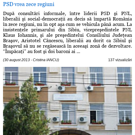
PSD vrea zece regiuni
După consultări informale, între liderii PSD şi PNL,
liberalii şi social-democraţii au decis să împartă România
în zece regiuni, nu în opt aşa cum se vehicula până acum. La
insistenţele primarului din Sibiu, vicepreşedintele PNL
Klaus Iohannis, şi ale preşedintelui Consiliului Judeţean
Braşov, Aristotel Câncescu, liberalii au dorit ca Sibiul şi
Braşovul să nu se regăsească în aceeaşi zonă de dezvoltare.
“Împăcaţi” au fost şi doi baroni ai ...
(30 august 2013 - Cristina IANCU)
137 vizualizări