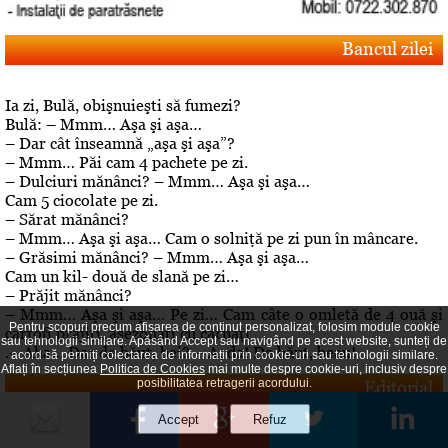
Bancul zilei
Ia zi, Bulă, obişnuieşti să fumezi?
Bulă: – Mmm… Aşa şi aşa…
– Dar cât înseamnă „aşa şi aşa”?
– Mmm… Păi cam 4 pachete pe zi.
– Dulciuri mănânci? – Mmm… Aşa şi aşa…
Cam 5 ciocolate pe zi.
– Sărat mănânci?
– Mmm… Aşa şi aşa… Cam o solniţă pe zi pun în mâncare.
– Grăsimi mănânci? – Mmm… Aşa şi aşa…
Cam un kil- două de slană pe zi…
– Prăjit mănânci?
– Mmm… Aşa şi aşa… Pe zi… Cam câte o omletă de 4 ouă şi
Pentru scopuri precum afișarea de conținut personalizat, folosim module cookie
cartofi prăjiţi, asezonaţi cu cârnaţi
sau tehnologii similare. Apăsând Accept sau navigând pe acest website, sunteți de
.– Aha… Dar de băut, bei? – A, da! De băut, beau!
acord să permiți colectarea de informații prin cookie-uri sau tehnologii similare.
Aflați în secțiunea
Politica de Cookies
mai multe despre cookie-uri, inclusiv despre
posibilitatea retragerii acordului.
Editorial
Despre "cazul" Gheboasa