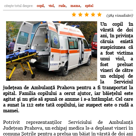
,
,
,
,
citeşte totul despre:
copil
viol
ruda
mama
spital
(584 vizualizări)
Un copil în
vârstă de doi
ani, în privinţa
căruia există
suspiciunea că
a fost victima
unui viol, a
fost preluat
vineri de către
un echipaj de
la Serviciul
judeţean de Ambulanţă Prahova pentru a fi transportat la
spital. Familia copilului a cerut ajutor, iar băieţelul este
agitat şi nu ştie să spună ce anume i s-a întâmplat. Cel care
a sunat la 112 este tată copilului, iar suspect este o rudă a
mamei.
Potrivit reprezentanţilor Serviciului de Ambulanţă
Judeţean Prahova, un echipaj medica ls-a deplasat vineri în
comuna Şotrile pentru a prelua un băiat în vârstă de doi ani