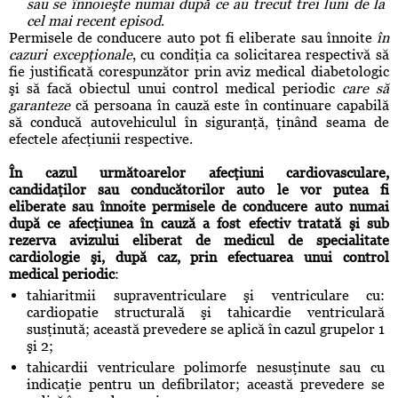
sau se înnoieşte numai după ce au trecut trei luni de la
cel mai recent episod
.
Permisele de conducere auto pot fi eliberate sau înnoite
în
cazuri excepţionale
, cu condiţia ca solicitarea respectivă să
fie justificată corespunzător prin aviz medical diabetologic
şi să facă obiectul unui control medical periodic
care să
garanteze
că persoana în cauză este în continuare capabilă
să conducă autovehiculul în siguranţă, ţinând seama de
efectele afecţiunii respective.
În cazul următoarelor afecţiuni cardiovasculare,
candidaţilor sau conducătorilor auto le vor putea fi
eliberate sau înnoite permisele de conducere auto numai
după ce afecţiunea în cauză a fost efectiv tratată şi sub
rezerva avizului eliberat de medicul de specialitate
cardiologie şi, după caz, prin efectuarea unui control
medical periodic
:
tahiaritmii supraventriculare şi ventriculare cu:
cardiopatie structurală şi tahicardie ventriculară
susţinută; această prevedere se aplică în cazul grupelor 1
şi 2;
tahicardii ventriculare polimorfe nesusţinute sau cu
indicaţie pentru un defibrilator; această prevedere se