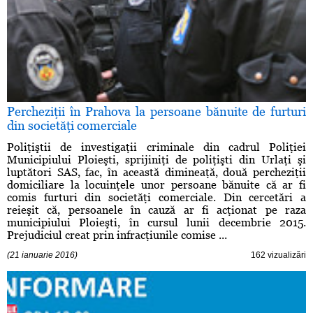
Percheziţii în Prahova la persoane bănuite de furturi
din societăţi comerciale
Poliţiştii de investigaţii criminale din cadrul Poliţiei
Municipiului Ploieşti, sprijiniţi de poliţişti din Urlaţi şi
luptători SAS, fac, în această dimineaţă, două percheziţii
domiciliare la locuinţele unor persoane bănuite că ar fi
comis furturi din societăţi comerciale. Din cercetări a
reieşit că, persoanele în cauză ar fi acţionat pe raza
municipiului Ploieşti, în cursul lunii decembrie 2015.
Prejudiciul creat prin infracţiunile comise ...
(21 ianuarie 2016)
162 vizualizări