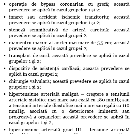
operaţie de bypass coronarian cu grefă; această
prevedere se aplică în cazul grupelor 1 şi 2;
infarct sau accident ischemic tranzitoriu; această
prevedere se aplică în cazul grupelor 1 şi 2;
stenoză semnificativă de arteră carotidă; această
prevedere se aplică în cazul grupei 2;
diamentru maxim al aortei mai mare de 5,5 cm; această
prevedere se aplică în cazul grupei 2;
transplant de cord; această prevedere se aplică în cazul
grupelor 1 şi 2;
dispozitiv de asistenţă cardiacă; această prevedere se
aplică în cazul grupei 1;
chirurgie valvulară; această prevedere se aplică în cazul
grupelor 1 şi 2;
hipertensiune arterială malignă – creştere a tensiunii
arteriale sistolice mai mare sau egală cu 180 mmHg sau
a tensiunii arteriale diastolice mai mare sau egală cu 110
mmHg, asociată cu o deteriorare iminentă sau
progresivă a organelor; această prevedere se aplică în
cazul grupelor 1 şi 2;
hipertensiune arterială grad III – tensiune arterială