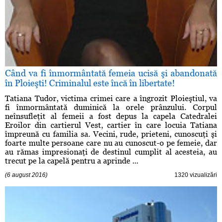
Când va fi înmormântată femeia ucisă şi abandonată
în Ploieşti! Criminalul este încă în libertate!
Tatiana Tudor, victima crimei care a îngrozit Ploieştiul, va
fi înmormântată duminică la orele prânzului. Corpul
neînsufleţit al femeii a fost depus la capela Catedralei
Eroilor din cartierul Vest, cartier în care locuia Tatiana
împreună cu familia sa. Vecini, rude, prieteni, cunoscuţi şi
foarte multe persoane care nu au cunoscut-o pe femeie, dar
au rămas impresionaţi de destinul cumplit al acesteia, au
trecut pe la capelă pentru a aprinde ...
(6 august 2016)
1320 vizualizări