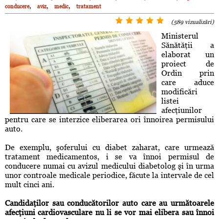
,
,
,
conducere
aviz
medic
tratament
(589 vizualizări)
Ministerul
Sănătăţii a
elaborat un
proiect de
Ordin prin
care aduce
modificări
listei
afecţiunilor
pentru care se interzice eliberarea ori înnoirea permisului
auto.
De exemplu, şoferului cu diabet zaharat, care urmează
tratament medicamentos, i se va înnoi permisul de
conducere numai cu avizul medicului diabetolog şi în urma
unor controale medicale periodice, făcute la intervale de cel
mult cinci ani.
Candidaţilor sau conducătorilor auto care au următoarele
afecţiuni cardiovasculare nu li se vor mai elibera sau înnoi