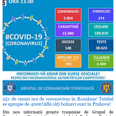
251 de cazuri noi de coronavirus în România! Totalul
se apropie de 4000!Află câţi bolnavi sunt în Prahova!
Din nou informaţii greşite transmise de Grupul de