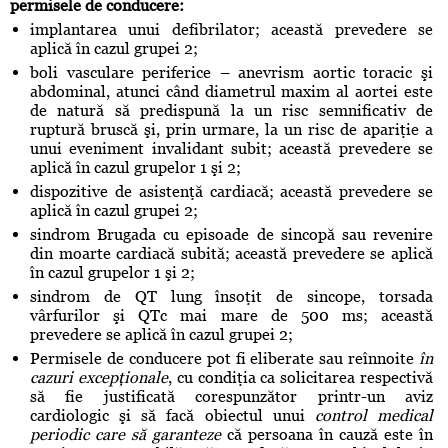
permisele de conducere:
implantarea unui defibrilator; această prevedere se
aplică în cazul grupei 2;
boli vasculare periferice – anevrism aortic toracic şi
abdominal, atunci când diametrul maxim al aortei este
de natură să predispună la un risc semnificativ de
ruptură bruscă şi, prin urmare, la un risc de apariţie a
unui eveniment invalidant subit; această prevedere se
aplică în cazul grupelor 1 şi 2;
dispozitive de asistenţă cardiacă; această prevedere se
aplică în cazul grupei 2;
sindrom Brugada cu episoade de sincopă sau revenire
din moarte cardiacă subită; această prevedere se aplică
în cazul grupelor 1 şi 2;
sindrom de QT lung însoţit de sincope, torsada
vârfurilor şi QTc mai mare de 500 ms; această
prevedere se aplică în cazul grupei 2;
Permisele de conducere pot fi eliberate sau reînnoite
în
cazuri excepţionale
, cu condiţia ca solicitarea respectivă
să fie justificată corespunzător printr-un aviz
cardiologic şi să facă obiectul unui
control medical
periodic care să garanteze
că persoana în cauză este în