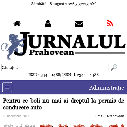
Sâmbătă - 8 august 2026
5:32:26 AM
ISSN 2344 – 1488; ISSN–L 2344 – 1488
Administraţie
Pentru ce boli nu mai ai dreptul la permis de
conducere auto
18 decembrie 2017
Jurnalul Prahovean
,
,
,
,
citeşte totul despre:
minister
diabet
cardiac
afectiuni
permis de