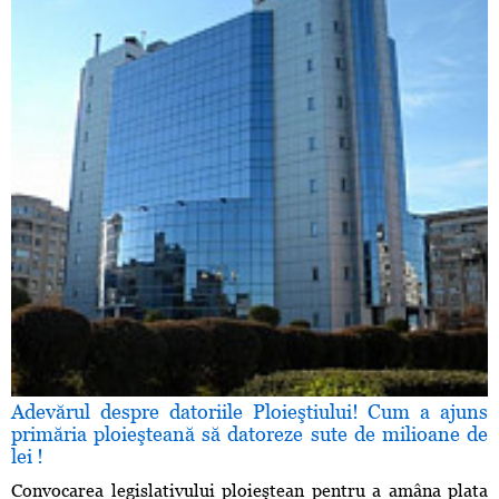
Adevărul despre datoriile Ploieştiului! Cum a ajuns
primăria ploieşteană să datoreze sute de milioane de
lei !
Convocarea legislativului ploieştean pentru a amâna plata