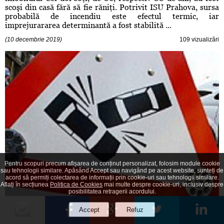
scoşi din casă fără să fie răniţi. Potrivit ISU Prahova, sursa
probabilă de incendiu este efectul termic, iar
imprejurararea determinantă a fost stabilită ...
(10 decembrie 2019)
109 vizualizări
Pentru scopuri precum afișarea de conținut personalizat, folosim module cookie
sau tehnologii similare. Apăsând Accept sau navigând pe acest website, sunteți de
acord să permiți colectarea de informații prin cookie-uri sau tehnologii similare.
Aflați în secțiunea
Politica de Cookies
mai multe despre cookie-uri, inclusiv despre
posibilitatea retragerii acordului.