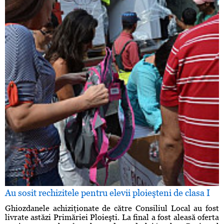
Au sosit rechizitele pentru elevii ploieşteni de clasa I
Ghiozdanele achiziţionate de către Consiliul Local au fost
livrate astăzi Primăriei Ploieşti. La final a fost aleasă oferta