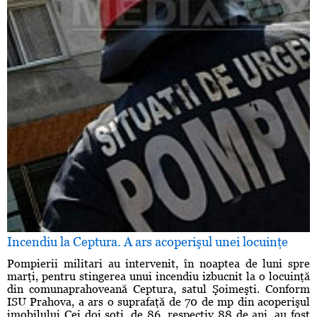
Incendiu la Ceptura. A ars acoperişul unei locuinţe
Pompierii militari au intervenit, în noaptea de luni spre
marţi, pentru stingerea unui incendiu izbucnit la o locuinţă
din comunaprahoveană Ceptura, satul Şoimeşti. Conform
ISU Prahova, a ars o suprafaţă de 70 de mp din acoperişul
imobilului Cei doi soţi, de 86, respectiv 88 de ani, au fost