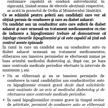
continuare capabilă să conducă autovehiculul în
siguranţă, ţinând seama de efectele afecţiunii respective,
se arată în proiectul de Ordin al Ministerului Sănătăţii.
Ce se schimbă pentru şoferii sau candidaţii care vor să
obţină permis de conducere şi care au diabet zaharat:
Un candidat sau un conducător auto care suferă de diabet
zaharat şi care urmează un tratament medicamentos cu risc
de inducere a hipoglicemie
i trebuie să demonstreze că
înţelege riscurile hipoglicemiei şi că este capabil să ţină sub
control aceste episoade
În cazul în care un candidat sau un conducător auto cu
diabet zaharat urmează un tratament medicamentos,
eliberarea sau înnoirea permiselor se efectuează numai pe
baza avizului medicului diabetolog şi, după caz, pe baza
unor controale medicale periodice efectuate la intervale de
maximum 5 ani.
Nu se eliberează şi nu se înnoiesc permisele de
conducere în cazul candidaţilor sau conducătorilor auto
cu hipoglicemie cronică gravă
decât dacă solicitările
sunt susţinute de un aviz al medicului diabetolog şi de
efectuarea unor controale medicale periodice
.
În cazul hipoglicemiilor cronice grave în timpul orelor
de activitate,
permisul de conducere auto se eliberează