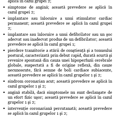
aplică în cazul grupei 2;
simptome de angină; această prevedere se aplică în
cazul grupei 2;
implantare sau înlocuire a unui stimulator cardiac
permanent; această prevedere se aplică în cazul grupei
2;
implantare sau înlocuire a unui defibrilator sau un şoc
adecvat sau inadecvat produs de un defibrilator; această
prevedere se aplică în cazul grupei 1;
pierdere tranzitorie a stării de conştienţă şi a tonusului
postural, caracterizată prin debut rapid, durată scurtă şi
revenire spontană din cauza unei hipoperfuzii cerebrale
globale, suspectată a fi de origine reflexă, din cauze
necunoscute, fără semne de boli cardiace subiacente,
această prevedere se aplică în cazul grupelor 1 şi 2;
sindrom coronarian acut; această prevedere se aplică în
cazul grupelor 1 şi 2;
angină stabilă, dacă simptomele nu sunt declanşate de
un efort fizic uşor; această prevedere se aplică în cazul
grupelor 1 şi 2;
intervenţie coronariană percutanată; această prevedere
se aplică în cazul grupelor 1 şi 2;