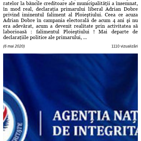
ratelor la băncile creditoare ale municipalităţii a însemnat,
în mod real, declaraţia primarului liberal Adrian Dobre
privind iminentul faliment al Ploieştiului. Ceea ce acuza
Adrian Dobre în campania electorală de acum 4 ani şi nu
era adevărat, acum a devenit realitate prin activitatea să
laborioasă : falimentul Ploieştiului ! Mai departe de
declaraţiile politice ale primarului, ...
(6 mai 2020)
1110 vizualizări