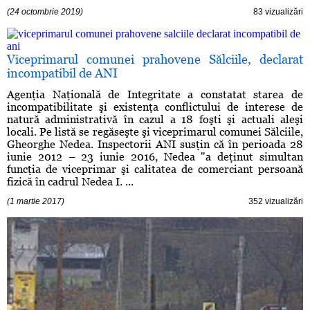
(24 octombrie 2019)
83 vizualizări
Viceprimarul comunei prahovene Sălciile, declarat
incompatibil de ANI
Agenţia Naţională de Integritate a constatat starea de
incompatibilitate şi existenţa conflictului de interese de
natură administrativă în cazul a 18 foşti şi actuali aleşi
locali. Pe listă se regăseşte şi viceprimarul comunei Sălciile,
Gheorghe Nedea. Inspectorii ANI susţin că în perioada 28
iunie 2012 – 23 iunie 2016, Nedea "a deţinut simultan
funcţia de viceprimar şi calitatea de comerciant persoană
fizică în cadrul Nedea I. ...
(1 martie 2017)
352 vizualizări