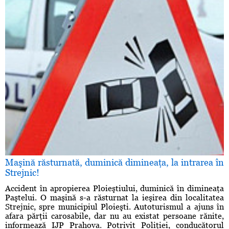
Maşină răsturnată, duminică dimineaţa, la intrarea în
Strejnic!
Accident în apropierea Ploieştiului, duminică în dimineaţa
Paştelui. O maşină s-a răsturnat la ieşirea din localitatea
Strejnic, spre municipiul Ploieşti. Autoturismul a ajuns în
afara părţii carosabile, dar nu au existat persoane rănite,
informează IJP Prahova. Potrivit Poliţiei, conducătorul