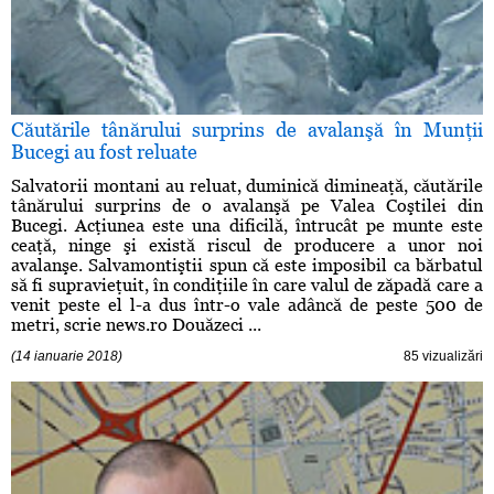
Căutările tânărului surprins de avalanşă în Munţii
Bucegi au fost reluate
Salvatorii montani au reluat, duminică dimineaţă, căutările
tânărului surprins de o avalanşă pe Valea Coştilei din
Bucegi. Acţiunea este una dificilă, întrucât pe munte este
ceaţă, ninge şi există riscul de producere a unor noi
avalanşe. Salvamontiştii spun că este imposibil ca bărbatul
să fi supravieţuit, în condiţiile în care valul de zăpadă care a
venit peste el l-a dus într-o vale adâncă de peste 500 de
metri, scrie news.ro Douăzeci ...
(14 ianuarie 2018)
85 vizualizări