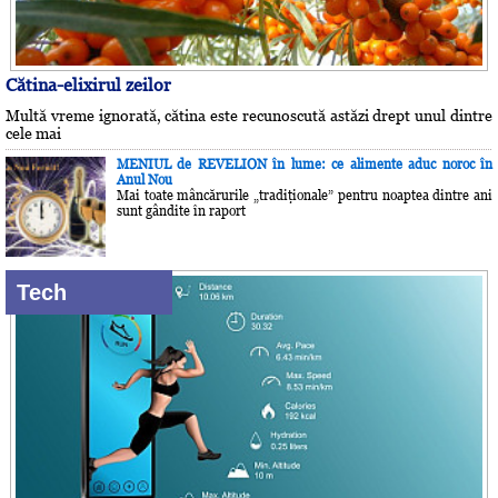
Cătina-elixirul zeilor
Multă vreme ignorată, cătina este recunoscută astăzi drept unul dintre
cele mai
MENIUL de REVELION în lume: ce alimente aduc noroc în
Anul Nou
Mai toate mâncărurile „tradiţionale” pentru noaptea dintre ani
sunt gândite în raport
Tech