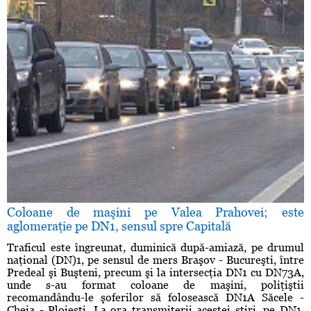
Coloane de maşini pe Valea Prahovei; este
aglomeraţie pe DN1, sensul spre Capitală
Traficul este îngreunat, duminică după-amiază, pe drumul
naţional (DN)1, pe sensul de mers Braşov - Bucureşti, între
Predeal şi Buşteni, precum şi la intersecţia DN1 cu DN73A,
unde s-au format coloane de maşini, poliţiştii
recomandându-le şoferilor să folosească DN1A Săcele -
Cheia - Ploieşti. La ora transmiterii acestei ştiri, pe DN1,