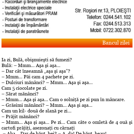
Bancul zilei
Ia zi, Bulă, obişnuieşti să fumezi?
Bulă: – Mmm… Aşa şi aşa…
– Dar cât înseamnă „aşa şi aşa”?
– Mmm… Păi cam 4 pachete pe zi.
– Dulciuri mănânci? – Mmm… Aşa şi aşa…
Cam 5 ciocolate pe zi.
– Sărat mănânci?
– Mmm… Aşa şi aşa… Cam o solniţă pe zi pun în mâncare.
– Grăsimi mănânci? – Mmm… Aşa şi aşa…
Cam un kil- două de slană pe zi…
– Prăjit mănânci?
– Mmm… Aşa şi aşa… Pe zi… Cam câte o omletă de 4 ouă şi
cartofi prăjiţi, asezonaţi cu cârnaţi
.– Aha… Dar de băut, bei? – A, da! De băut, beau!