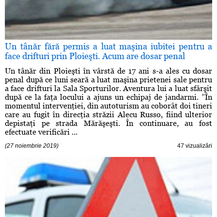
Un tânăr fără permis a luat maşina iubitei pentru a
face drifturi prin Ploieşti. Acum are dosar penal
Un tânăr din Ploieşti în vârstă de 17 ani s-a ales cu dosar
penal după ce luni seară a luat maşina prietenei sale pentru
a face drifturi la Sala Sporturilor. Aventura lui a luat sfârşit
după ce la faţa locului a ajuns un echipaj de jandarmi. ”În
momentul intervenţiei, din autoturism au coborât doi tineri
care au fugit în direcţia străzii Alecu Russo, fiind ulterior
depistaţi pe strada Mărăşeşti. În continuare, au fost
efectuate verificări ...
(27 noiembrie 2019)
47 vizualizări