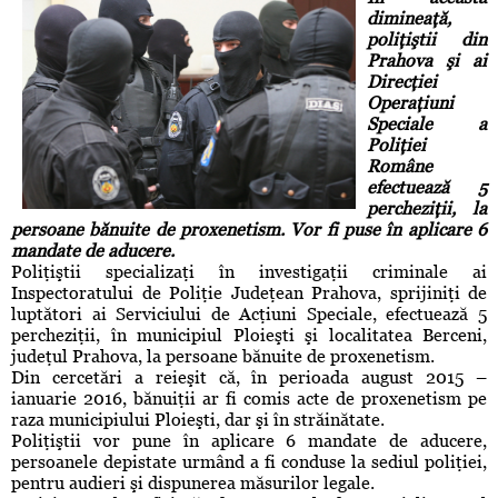
dimineaţă,
poliţiştii din
Prahova şi ai
Direcţiei
Operaţiuni
Speciale a
Poliţiei
Române
efectuează 5
percheziţii, la
persoane bănuite de proxenetism. Vor fi puse în aplicare 6
mandate de aducere.
Poliţiştii specializaţi în investigaţii criminale ai
Inspectoratului de Poliţie Judeţean Prahova, sprijiniţi de
luptători ai Serviciului de Acţiuni Speciale, efectuează 5
percheziţii, în municipiul Ploieşti şi localitatea Berceni,
judeţul Prahova, la persoane bănuite de proxenetism.
Din cercetări a reieşit că, în perioada august 2015 –
ianuarie 2016, bănuiţii ar fi comis acte de proxenetism pe
raza municipiului Ploieşti, dar şi în străinătate.
Poliţiştii vor pune în aplicare 6 mandate de aducere,
persoanele depistate urmând a fi conduse la sediul poliţiei,
pentru audieri şi dispunerea măsurilor legale.