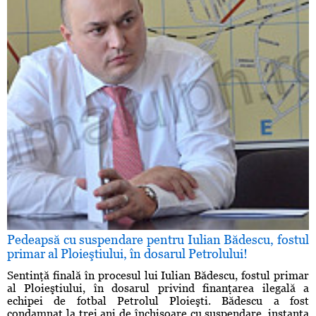
Pedeapsă cu suspendare pentru Iulian Bădescu, fostul
primar al Ploieştiului, în dosarul Petrolului!
Sentinţă finală în procesul lui Iulian Bădescu, fostul primar
al Ploieştiului, în dosarul privind finanţarea ilegală a
echipei de fotbal Petrolul Ploieşti. Bădescu a fost
condamnat la trei ani de închisoare cu suspendare, instanţa