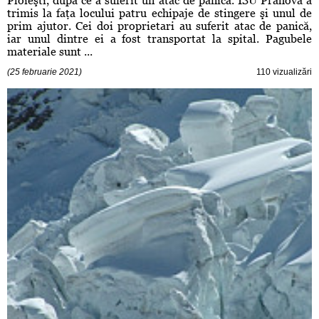
Ploieşti, după ce a suferit un atac de panică. ISU Prahova a
trimis la faţa locului patru echipaje de stingere şi unul de
prim ajutor. Cei doi proprietari au suferit atac de panică,
iar unul dintre ei a fost transportat la spital. Pagubele
materiale sunt ...
(25 februarie 2021)
110 vizualizări