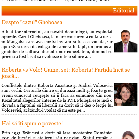
Editorial
Despre "cazul" Gheboasa
A luat foc internetul, au navalit deontologii, au explodat
opiniile. Cazul Gheboasa, la mare concurenta cu fata ucisa
in Mangalia care avea initial 12 ani si fusese violata, iar
apoi 18 si ucisa de colega de camera In fapt, un produs al
gradului de cultura aferent unor concetateni, domnul cu
pricina a fost lasat sa evolueze intr-o siluire a...
Roberta vs Volo! Game, set: Roberta! Partida încă se
joacă...
Conflictele dintre Roberta Anastase şi Andrei Volosevici
sunt vechi. Certurile dintre ei durează mult şi foarte greu
vreun cunoscut reuşeşte să îi facă să comunice din nou.
Rezultatul alegerilor interne de la PNL Ploieşti este încă o
dovadă a faptului că liberalii au dorit să îi dea o lecţie lui
Volosevici, arâtându-i voalat că nu este pe...
Hai să îţi spun o poveste!
Prin 1951 Brâncusi a dorit să lase mostenire României
200 de lucrări si atelierul său parizian. Statul român a