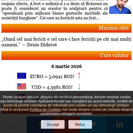
respins oferta. A fost o sedinţă si s-a decis că Brâncusi nu
poate fi considerat un creator în sculptură pentru că
"speculează prin mijloace bizare gusturile morbide ale
societăţii burgheze". Cei care au hotărât asta au fost...
Maxima zilei
„Omul cel mai fericit e cel care-i face fericiţi pe cât mai mulţi
oameni.” — Denis Diderot
Curs valutar
6 martie 2026
EURO = 5.0941 RON
USD = 4.3981 RON
GBP = 5.8664 RON
Pentru scopuri precum afișarea de conținut personalizat, folosim module cookie
sau tehnologii similare. Apăsând Accept sau navigând pe acest website, sunteți de
acord să permiți colectarea de informații prin cookie-uri sau tehnologii similare.
Top articole
Aflați în secțiunea
Politica de Cookies
mai multe despre cookie-uri, inclusiv despre
posibilitatea retragerii acordului.
Comandament de lucru la Guvern pe tema aprovizionării cu
combustibil a pieţei interne
Publicat la data de 31 iulie 2026