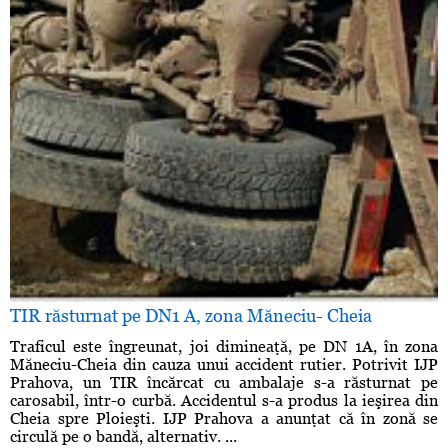
TIR răsturnat pe DN1 A, zona Măneciu- Cheia
Traficul este îngreunat, joi dimineaţă, pe DN 1A, în zona
Măneciu-Cheia din cauza unui accident rutier. Potrivit IJP
Prahova, un TIR încărcat cu ambalaje s-a răsturnat pe
carosabil, într-o curbă. Accidentul s-a produs la ieşirea din
Cheia spre Ploieşti. IJP Prahova a anunţat că în zonă se
circulă pe o bandă, alternativ. ...