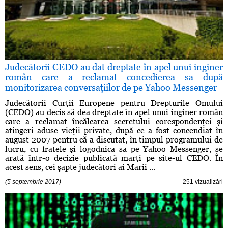
Judecătorii CEDO au dat dreptate în apel unui inginer
român care a reclamat concedierea sa după
monitorizarea conversaţiilor de pe Yahoo Messenger
Judecătorii Curţii Europene pentru Drepturile Omului
(CEDO) au decis să dea dreptate în apel unui inginer român
care a reclamat încălcarea secretului corespondenţei şi
atingeri aduse vieţii private, după ce a fost concendiat în
august 2007 pentru că a discutat, în timpul programului de
lucru, cu fratele şi logodnica sa pe Yahoo Messenger, se
arată într-o decizie publicată marţi pe site-ul CEDO. În
acest sens, cei şapte judecători ai Marii ...
(5 septembrie 2017)
251 vizualizări