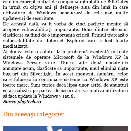
este un concept iniţiat de compania înfiinţată de Bill Gates
în urmă cu câţiva ani şi defineşte ziua din lună în care
utilizatorii de Windows beneficiază de cele mai multe
update-uri de securitate.
De această dată, va fi vorba de cinci pachete menite să
acopere vulnerabilităţi importante. Două dintre ele sunt
clasificate ca fiind de o importanţă critică. Primul tratează o
vulnerabilitate din Internet Explorer care a fost foarte
mediatizată.
Al doilea este o soluţie la o problemă existentă în toate
sistemele de operare Microsoft de la Windows XP la
Windows Server 2012. Dintre alte două update-uri
anunţate acum, clasficate ca importante, unul elimină nişte
bug-uri din Silverlight. În acest moment, numărul celor
care folosesc în continuare sisteme cu Windows XP este
foarte mare. Sunt curios dacă lipsa unor astfel de anunţuri
cu actualizări pe partea de securitate va motiva utilizatorii
să facă update la Windows 7 sau 8.
Sursa: playtech.ro
Din aceeaşi categorie: