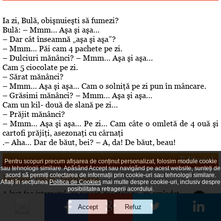
Ia zi, Bulă, obişnuieşti să fumezi?
Bulă: – Mmm… Aşa şi aşa…
– Dar cât înseamnă „aşa şi aşa”?
– Mmm… Păi cam 4 pachete pe zi.
– Dulciuri mănânci? – Mmm… Aşa şi aşa…
Cam 5 ciocolate pe zi.
– Sărat mănânci?
– Mmm… Aşa şi aşa… Cam o solniţă pe zi pun în mâncare.
– Grăsimi mănânci? – Mmm… Aşa şi aşa…
Cam un kil- două de slană pe zi…
– Prăjit mănânci?
– Mmm… Aşa şi aşa… Pe zi… Cam câte o omletă de 4 ouă şi
cartofi prăjiţi, asezonaţi cu cârnaţi
.– Aha… Dar de băut, bei? – A, da! De băut, beau!
Editorial
Pentru scopuri precum afișarea de conținut personalizat, folosim module cookie
sau tehnologii similare. Apăsând Accept sau navigând pe acest website, sunteți de
acord să permiți colectarea de informații prin cookie-uri sau tehnologii similare.
Despre "cazul" Gheboasa
Aflați în secțiunea
Politica de Cookies
mai multe despre cookie-uri, inclusiv despre
posibilitatea retragerii acordului.
A luat foc internetul, au navalit deontologii, au explodat
opiniile. Cazul Gheboasa, la mare concurenta cu fata ucisa
in Mangalia care avea initial 12 ani si fusese violata, iar
apoi 18 si ucisa de colega de camera In fapt, un produs al