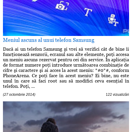
Meniul ascuns al unui telefon Samsung
Dacă ai un telefon Samsung şi vrei să verifici cât de bine îi
funcţionează senzorii, ecranul sau alte elemente, poţi accesa
un meniu ascuns rezervat pentru cei din service. În aplicaţia
de format numere poţi introduce următoarea combinaţie de
cifre şi caractere şi ai acces la acest meniu: *#0*#, conform
PhoneArena. Ce poţi face în acest meniu? Ei bine, nu este
unul în care să faci root sau să modifici ceva esenţial în
telefon. Poţi, ...
(27 octombrie 2014)
122 vizualizări