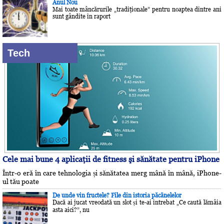
Anul Nou
Mai toate mâncărurile „tradiţionale” pentru noaptea dintre ani
sunt gândite în raport
Tech
Cele mai bune 4 aplicaţii de fitness şi sănătate pentru iPhone
Într-o eră în care tehnologia și sănătatea merg mână în mână, iPhone-
ul tău poate
De unde vin fructele? File din istoria păcănelelor
Dacă ai jucat vreodată un slot și te-ai întrebat „Ce caută lămâia
asta aici?”, nu