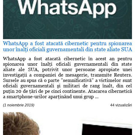
WhatsApp a fost atacată cibernetic pentru spionarea
unor înalţi oficiali guvernamentali din state aliate SUA
WhatsApp a fost atacată cibernetic în acest an pentru
spionarea unor înalţi oficiali guvernamentali din state
aliate ale SUA, potrivit unor persoane apropiate unei
investigaţii a companiei de mesagerie, transmite Reuters.
Sursele au spus că o parte ”semnificativă” a victimelor sunt
oficiali guvernamentali şi militari de rang înalt, din cel
puţin 20 de ţări de pe cinci continente. Atacarea cibernetică
a smartphone-urilor aparţinând unui grup ...
(1 noiembrie 2019)
44 vizualizări