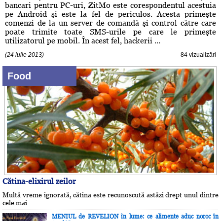
bancari pentru PC-uri, ZitMo este corespondentul acestuia
pe Android şi este la fel de periculos. Acesta primeşte
comenzi de la un server de comandă şi control către care
poate trimite toate SMS-urile pe care le primeşte
utilizatorul pe mobil. În acest fel, hackerii ...
(24 iulie 2013)
84 vizualizări
Food
Cătina-elixirul zeilor
Multă vreme ignorată, cătina este recunoscută astăzi drept unul dintre
cele mai
MENIUL de REVELION în lume: ce alimente aduc noroc în