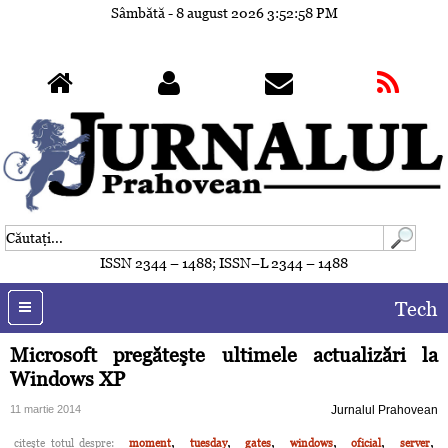
Sâmbătă - 8 august 2026
3:53:01 PM
ISSN 2344 – 1488; ISSN–L 2344 – 1488
Tech
Microsoft pregăteşte ultimele actualizări la
Windows XP
11 martie 2014
Jurnalul Prahovean
,
,
,
,
,
,
citeşte totul despre:
moment
tuesday
gates
windows
oficial
server