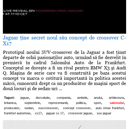
Jaguar ţine secret noul său concept de crossover C-
X17
Prototipul noului SUV-crossover de la Jaguar a fost ţinut
departe de ochii pasionaţilor auto, urmând să fie dezvelit în
premieră în cadrul Salonului Auto de la Frankfurt.
Conceptul se doreşte a fi un rival pentru BMW X3 şi Audi
Q. Maşina de serie care va fi construită pe baza acestui
concept va marca o cotitură importantă în politica acestei
mărci, cunoscută drept ca un producător de maşini sport de
două locuri şi de sedan-uri ...
,
,
,
,
,
,
Taguri:
jaguar
dezvaluite
compania
ambele
anului
arhitectura
,
,
,
,
,
,
britanica
septembrie
reprezentantii
politica
sport
salonului
,
,
,
,
,
producator
sedan
suvcrossover
concept crossover
auto show frankfurt
,
,
,
,
frankfurt autoshow
cx17
jaguar cx 17
crossover jaguar
suv jaguar