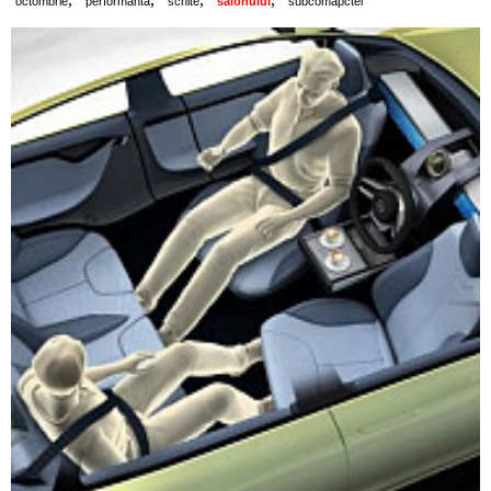
octombrie
performanta
schite
salonului
subcomapctei