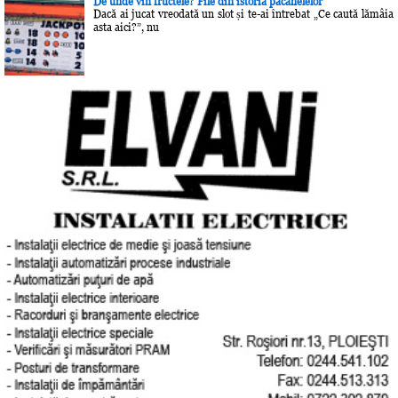
De unde vin fructele? File din istoria păcănelelor
Dacă ai jucat vreodată un slot și te-ai întrebat „Ce caută lămâia
asta aici?”, nu