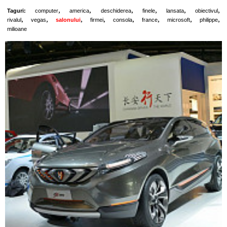
,
,
,
,
,
,
Taguri:
computer
america
deschiderea
finele
lansata
obiectivul
,
,
,
,
,
,
,
,
rivalul
vegas
salonului
firmei
consola
france
microsoft
philippe
milioane