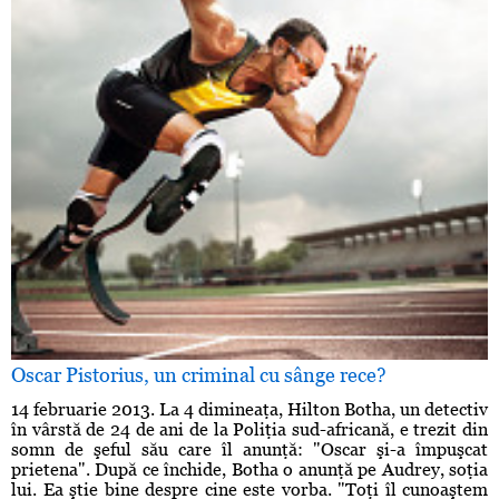
Oscar Pistorius, un criminal cu sânge rece?
14 februarie 2013. La 4 dimineaţa, Hilton Botha, un detectiv
în vârstă de 24 de ani de la Poliţia sud-africană, e trezit din
somn de şeful său care îl anunţă: "Oscar şi-a împuşcat
prietena". După ce închide, Botha o anunţă pe Audrey, soţia
lui. Ea ştie bine despre cine este vorba. "Toţi îl cunoaştem