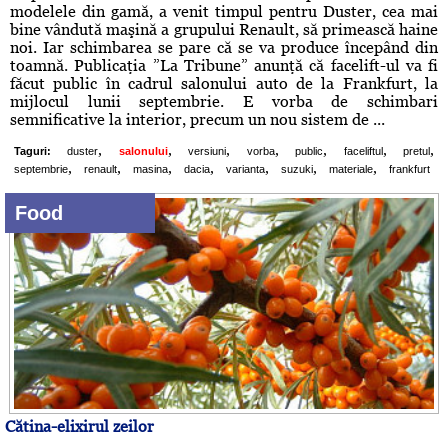
modelele din gamă, a venit timpul pentru Duster, cea mai
bine vândută maşină a grupului Renault, să primească haine
noi. Iar schimbarea se pare că se va produce începând din
toamnă. Publicaţia ”La Tribune” anunţă că facelift-ul va fi
făcut public în cadrul salonului auto de la Frankfurt, la
mijlocul lunii septembrie. E vorba de schimbari
semnificative la interior, precum un nou sistem de ...
,
,
,
,
,
,
,
Taguri:
duster
salonului
versiuni
vorba
public
faceliftul
pretul
,
,
,
,
,
,
,
septembrie
renault
masina
dacia
varianta
suzuki
materiale
frankfurt
Food
Cătina-elixirul zeilor