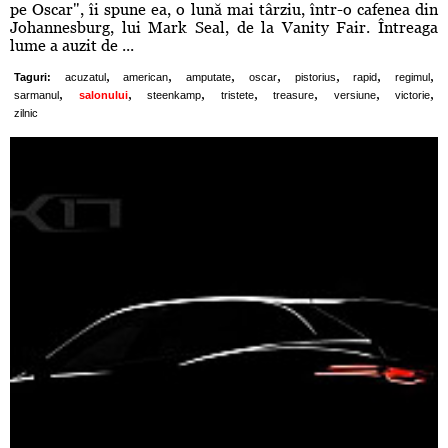
pe Oscar", îi spune ea, o lună mai târziu, într-o cafenea din
Johannesburg, lui Mark Seal, de la Vanity Fair. Întreaga
lume a auzit de ...
,
,
,
,
,
,
,
Taguri:
acuzatul
american
amputate
oscar
pistorius
rapid
regimul
,
,
,
,
,
,
,
sarmanul
salonului
steenkamp
tristete
treasure
versiune
victorie
zilnic