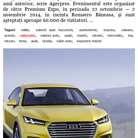
anul anterior, scrie Agerpres. Evenimentul este organizat
de către Premium Expo, în perioada 22 octombrie — 2
noiembrie 2014, în incinta Romaero Băneasa, şi sunt
aşteptaţi aproape 60.000 de vizitatori. ...
,
,
,
,
,
Taguri:
editie
salonul auto bucuresti
autoturisme
expuse
valoare
,
,
,
,
,
,
,
,
aceste
salonului
salonul auto
saab
masini
citroen
mercedes
kia
,
,
,
,
,
nissan
bmw
audi
skoda
salon auto
expunere masini