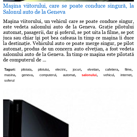
Maşina viitorului, care se poate conduce singură, la
Salonul auto de la Geneva
Maşina viitorului, un vehicul care se poate conduce singur,
este vedeta salonului auto de la Geneva. Graţie pilotului
automat, pasagerii, dar şi şoferul, se pot uita la filme, se pot
juca sau chiar îşi pot bea cafeaua în timp ce maşina îi duce
la destinaţie. Vehiculul auto ce poate merge singur, pe pilot
automat, produs de un concern auto elveţian, a fost vedeta
salonului auto de la Geneva. În timp ce maşina este pilotată
de computerul de ...
,
,
,
,
,
,
,
Taguri:
pilotata
pilotului
electric
jocuri
elvetian
cafetiera
filme
,
,
,
,
,
,
,
masina
geneva
computerul
automat
salonului
vehicul
internet
soferul