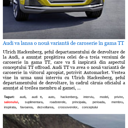
Audi va lansa o nouă variantă de caroserie în gama TT
Ulrich Hackenberg, şeful departamentului de dezvoltare de
la Audi, a anunţat pregătirea celei de-a treia versiuni de
caroserie în gama TT, care va fi inspirată din aspectul
conceptului TT offroad. Audi TT va avea o nouă variantă de
caroserie în viitorul apropiat, potrivit Automarket. Vestea
vine în urma unui interviu cu Ulrich Hackenberg, şeful
departamentului de dezvoltare, în cadrul căruia oficialul a
anunţat al treilea membru al gamei, ...
,
,
,
,
,
,
,
Taguri:
audi
audi tt
auto
hackenberg
interviu
model
privire
,
,
,
,
,
,
salonului
suplimentara
roadsterele
principala
perioada
membru
,
,
,
,
inspirata
favoarea
dezvoltarea
crossoverelor
conceptului