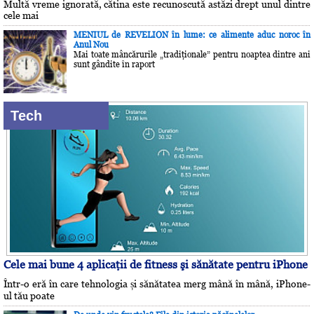
Multă vreme ignorată, cătina este recunoscută astăzi drept unul dintre
cele mai
MENIUL de REVELION în lume: ce alimente aduc noroc în
Anul Nou
Mai toate mâncărurile „tradiţionale” pentru noaptea dintre ani
sunt gândite în raport
Tech
Cele mai bune 4 aplicaţii de fitness şi sănătate pentru iPhone
Într-o eră în care tehnologia și sănătatea merg mână în mână, iPhone-
ul tău poate