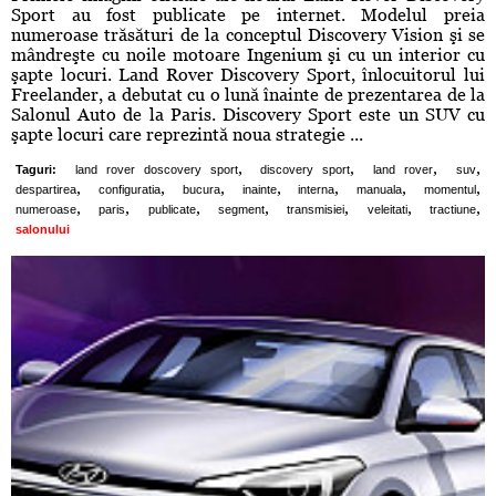
Sport au fost publicate pe internet. Modelul preia
numeroase trăsături de la conceptul Discovery Vision şi se
mândreşte cu noile motoare Ingenium şi cu un interior cu
şapte locuri. Land Rover Discovery Sport, înlocuitorul lui
Freelander, a debutat cu o lună înainte de prezentarea de la
Salonul Auto de la Paris. Discovery Sport este un SUV cu
şapte locuri care reprezintă noua strategie ...
,
,
,
,
Taguri:
land rover doscovery sport
discovery sport
land rover
suv
,
,
,
,
,
,
,
despartirea
configuratia
bucura
inainte
interna
manuala
momentul
,
,
,
,
,
,
,
numeroase
paris
publicate
segment
transmisiei
veleitati
tractiune
salonului