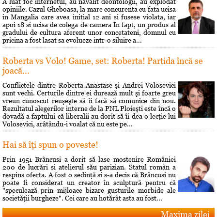
A luat foc internetul, au navalit deontologii, au explodat
opiniile. Cazul Gheboasa, la mare concurenta cu fata ucisa
in Mangalia care avea initial 12 ani si fusese violata, iar
apoi 18 si ucisa de colega de camera In fapt, un produs al
gradului de cultura aferent unor concetateni, domnul cu
pricina a fost lasat sa evolueze intr-o siluire a...
Roberta vs Volo! Game, set: Roberta! Partida încă se
joacă...
Conflictele dintre Roberta Anastase şi Andrei Volosevici
sunt vechi. Certurile dintre ei durează mult şi foarte greu
vreun cunoscut reuşeşte să îi facă să comunice din nou.
Rezultatul alegerilor interne de la PNL Ploieşti este încă o
dovadă a faptului că liberalii au dorit să îi dea o lecţie lui
Volosevici, arâtându-i voalat că nu este pe...
Hai să îţi spun o poveste!
Prin 1951 Brâncusi a dorit să lase mostenire României
200 de lucrări si atelierul său parizian. Statul român a
respins oferta. A fost o sedinţă si s-a decis că Brâncusi nu
poate fi considerat un creator în sculptură pentru că
"speculează prin mijloace bizare gusturile morbide ale
societăţii burgheze". Cei care au hotărât asta au fost...
Maxima zilei