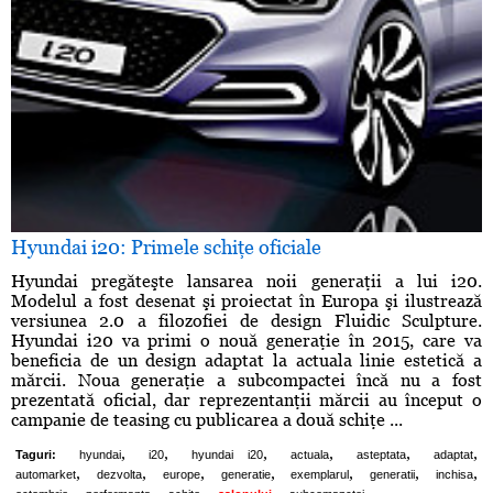
Hyundai i20: Primele schiţe oficiale
Hyundai pregăteşte lansarea noii generaţii a lui i20.
Modelul a fost desenat şi proiectat în Europa şi ilustrează
versiunea 2.0 a filozofiei de design Fluidic Sculpture.
Hyundai i20 va primi o nouă generaţie în 2015, care va
beneficia de un design adaptat la actuala linie estetică a
mărcii. Noua generaţie a subcompactei încă nu a fost
prezentată oficial, dar reprezentanţii mărcii au început o
campanie de teasing cu publicarea a două schiţe ...
,
,
,
,
,
,
Taguri:
hyundai
i20
hyundai i20
actuala
asteptata
adaptat
,
,
,
,
,
,
,
automarket
dezvolta
europe
generatie
exemplarul
generatii
inchisa
,
,
,
,