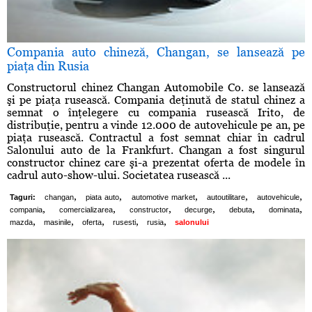
Compania auto chineză, Changan, se lansează pe
piaţa din Rusia
Constructorul chinez Changan Automobile Co. se lansează
şi pe piaţa rusească. Compania deţinută de statul chinez a
semnat o înţelegere cu compania rusească Irito, de
distribuţie, pentru a vinde 12.000 de autovehicule pe an, pe
piaţa rusească. Contractul a fost semnat chiar în cadrul
Salonului auto de la Frankfurt. Changan a fost singurul
constructor chinez care şi-a prezentat oferta de modele în
cadrul auto-show-ului. Societatea rusească ...
,
,
,
,
,
Taguri:
changan
piata auto
automotive market
autoutilitare
autovehicule
,
,
,
,
,
,
compania
comercializarea
constructor
decurge
debuta
dominata
,
,
,
,
,
mazda
masinile
oferta
rusesti
rusia
salonului