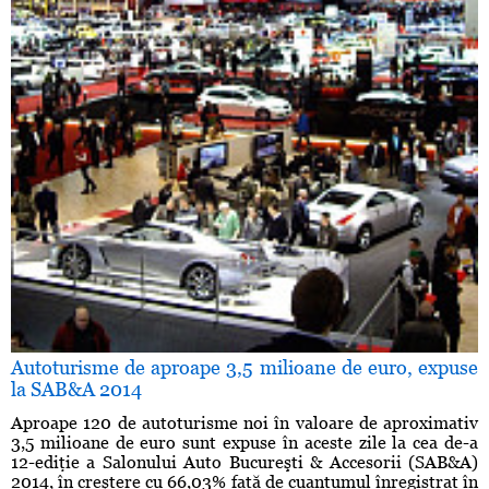
Autoturisme de aproape 3,5 milioane de euro, expuse
la SAB&A 2014
Aproape 120 de autoturisme noi în valoare de aproximativ
3,5 milioane de euro sunt expuse în aceste zile la cea de-a
12-ediţie a Salonului Auto Bucureşti & Accesorii (SAB&A)
2014, în creştere cu 66,03% faţă de cuantumul înregistrat în