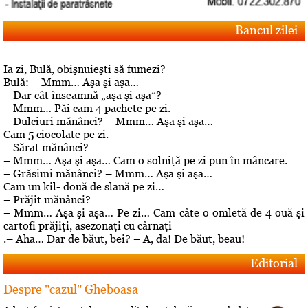
Bancul zilei
Ia zi, Bulă, obişnuieşti să fumezi?
Bulă: – Mmm… Aşa şi aşa…
– Dar cât înseamnă „aşa şi aşa”?
– Mmm… Păi cam 4 pachete pe zi.
– Dulciuri mănânci? – Mmm… Aşa şi aşa…
Cam 5 ciocolate pe zi.
– Sărat mănânci?
– Mmm… Aşa şi aşa… Cam o solniţă pe zi pun în mâncare.
– Grăsimi mănânci? – Mmm… Aşa şi aşa…
Cam un kil- două de slană pe zi…
– Prăjit mănânci?
– Mmm… Aşa şi aşa… Pe zi… Cam câte o omletă de 4 ouă şi
cartofi prăjiţi, asezonaţi cu cârnaţi
.– Aha… Dar de băut, bei? – A, da! De băut, beau!
Editorial
Despre "cazul" Gheboasa