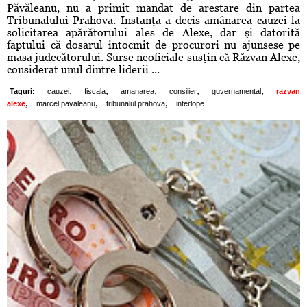
Păvăleanu, nu a primit mandat de arestare din partea
Tribunalului Prahova. Instanţa a decis amânarea cauzei la
solicitarea apărătorului ales de Alexe, dar şi datorită
faptului că dosarul intocmit de procurori nu ajunsese pe
masa judecătorului. Surse neoficiale susţin că Răzvan Alexe,
considerat unul dintre liderii ...
,
,
,
,
,
Taguri:
cauzei
fiscala
amanarea
consilier
guvernamental
razvan
,
,
,
alexe
marcel pavaleanu
tribunalul prahova
interlope