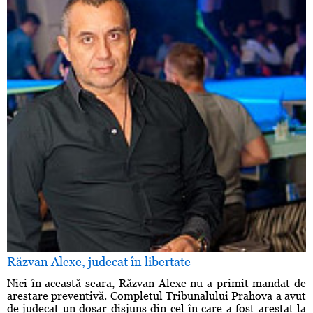
Răzvan Alexe, judecat în libertate
Nici în această seara, Răzvan Alexe nu a primit mandat de
arestare preventivă. Completul Tribunalului Prahova a avut
de judecat un dosar disjuns din cel în care a fost arestat la