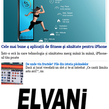
Cele mai bune 4 aplicaţii de fitness şi sănătate pentru iPhone
Într-o eră în care tehnologia și sănătatea merg mână în mână, iPhone-
ul tău poate
De unde vin fructele? File din istoria păcănelelor
Dacă ai jucat vreodată un slot și te-ai întrebat „Ce caută lămâia
asta aici?”, nu