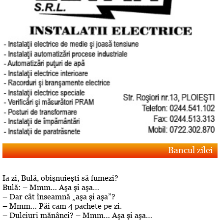
Bancul zilei
Ia zi, Bulă, obişnuieşti să fumezi?
Bulă: – Mmm… Aşa şi aşa…
– Dar cât înseamnă „aşa şi aşa”?
– Mmm… Păi cam 4 pachete pe zi.
– Dulciuri mănânci? – Mmm… Aşa şi aşa…