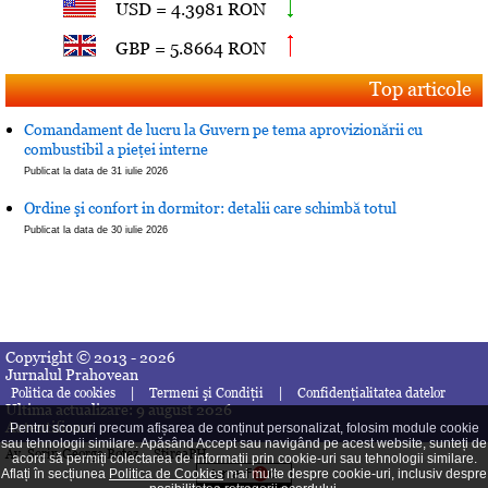
USD = 4.3981 RON
GBP = 5.8664 RON
Top articole
Comandament de lucru la Guvern pe tema aprovizionării cu
combustibil a pieţei interne
Publicat la data de 31 iulie 2026
Ordine şi confort in dormitor: detalii care schimbă totul
Publicat la data de 30 iulie 2026
Copyright © 2013 - 2026
Jurnalul Prahovean
|
|
Politica de cookies
Termeni şi Condiţii
Confidenţialitatea datelor
Ultima actualizare: 9 august 2026
Autentificare
Pentru scopuri precum afișarea de conținut personalizat, folosim module cookie
sau tehnologii similare. Apăsând Accept sau navigând pe acest website, sunteți de
Av. Sorin George Botez
StireaPH
acord să permiți colectarea de informații prin cookie-uri sau tehnologii similare.
Aflați în secțiunea
Politica de Cookies
mai multe despre cookie-uri, inclusiv despre