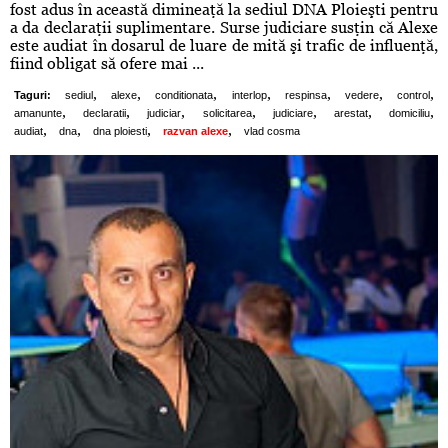
fost adus în această dimineaţă la sediul DNA Ploieşti pentru
a da declaraţii suplimentare. Surse judiciare susţin că Alexe
este audiat în dosarul de luare de mită şi trafic de influenţă,
fiind obligat să ofere mai ...
,
,
,
,
,
,
,
Taguri:
sediul
alexe
conditionata
interlop
respinsa
vedere
control
,
,
,
,
,
,
,
amanunte
declaratii
judiciar
solicitarea
judiciare
arestat
domiciliu
,
,
,
,
audiat
dna
dna ploiesti
razvan alexe
vlad cosma