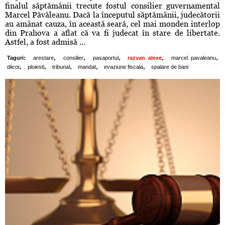
finalul săptămânii trecute fostul consilier guvernamental
Marcel Păvăleanu. Dacă la începutul săptămânii, judecătorii
au amânat cauza, în această seară, cel mai monden interlop
din Prahova a aflat că va fi judecat în stare de libertate.
Astfel, a fost admisă ...
,
,
,
,
,
Taguri:
arestare
consilier
pasaportul
razvan alexe
marcel pavaleanu
,
,
,
,
,
diicot
ploiesti
tribunal
mandat
evaziune fiscala
spalare de bani