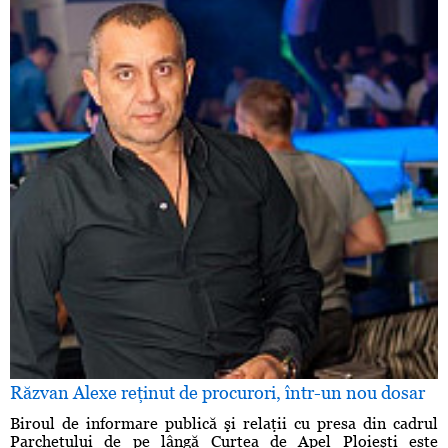
Răzvan Alexe reţinut de procurori, într-un nou dosar
Biroul de informare publică şi relaţii cu presa din cadrul
Parchetului de pe lângă Curtea de Apel Ploieşti este