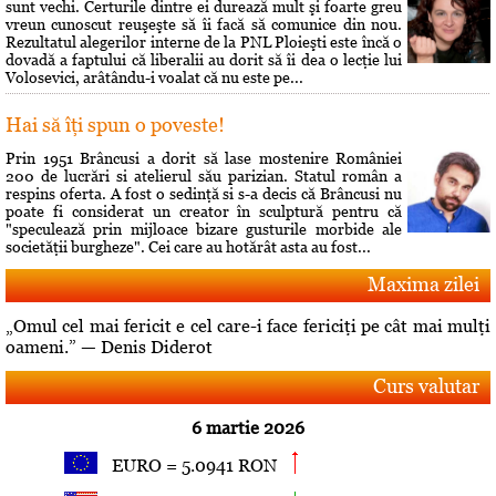
sunt vechi. Certurile dintre ei durează mult şi foarte greu
vreun cunoscut reuşeşte să îi facă să comunice din nou.
Rezultatul alegerilor interne de la PNL Ploieşti este încă o
dovadă a faptului că liberalii au dorit să îi dea o lecţie lui
Volosevici, arâtându-i voalat că nu este pe...
Hai să îţi spun o poveste!
Prin 1951 Brâncusi a dorit să lase mostenire României
200 de lucrări si atelierul său parizian. Statul român a
respins oferta. A fost o sedinţă si s-a decis că Brâncusi nu
poate fi considerat un creator în sculptură pentru că
"speculează prin mijloace bizare gusturile morbide ale
societăţii burgheze". Cei care au hotărât asta au fost...
Maxima zilei
„Omul cel mai fericit e cel care-i face fericiţi pe cât mai mulţi
oameni.” — Denis Diderot
Curs valutar
6 martie 2026
EURO = 5.0941 RON