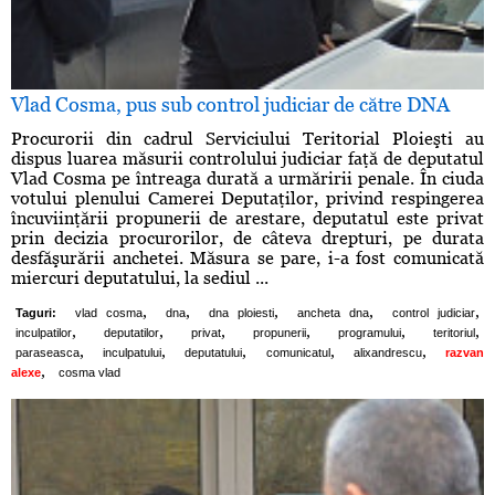
Vlad Cosma, pus sub control judiciar de către DNA
Procurorii din cadrul Serviciului Teritorial Ploieşti au
dispus luarea măsurii controlului judiciar faţă de deputatul
Vlad Cosma pe întreaga durată a urmăririi penale. În ciuda
votului plenului Camerei Deputaţilor, privind respingerea
încuviinţării propunerii de arestare, deputatul este privat
prin decizia procurorilor, de câteva drepturi, pe durata
desfăşurării anchetei. Măsura se pare, i-a fost comunicată
miercuri deputatului, la sediul ...
,
,
,
,
,
Taguri:
vlad cosma
dna
dna ploiesti
ancheta dna
control judiciar
,
,
,
,
,
,
inculpatilor
deputatilor
privat
propunerii
programului
teritoriul
,
,
,
,
,
paraseasca
inculpatului
deputatului
comunicatul
alixandrescu
razvan
,
alexe
cosma vlad