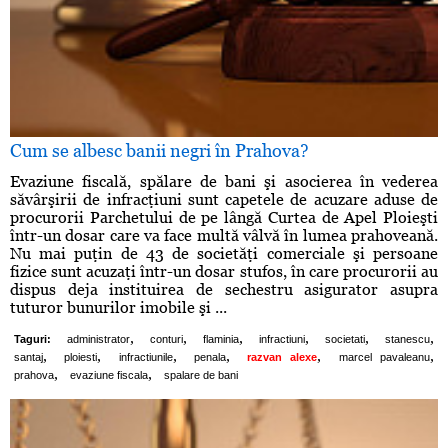
Cum se albesc banii negri în Prahova?
Evaziune fiscală, spălare de bani şi asocierea în vederea
săvârşirii de infracţiuni sunt capetele de acuzare aduse de
procurorii Parchetului de pe lângă Curtea de Apel Ploieşti
într-un dosar care va face multă vâlvă în lumea prahoveană.
Nu mai puţin de 43 de societăţi comerciale şi persoane
fizice sunt acuzaţi într-un dosar stufos, în care procurorii au
dispus deja instituirea de sechestru asigurator asupra
tuturor bunurilor imobile şi ...
,
,
,
,
,
,
Taguri:
administrator
conturi
flaminia
infractiuni
societati
stanescu
,
,
,
,
,
,
santaj
ploiesti
infractiunile
penala
razvan alexe
marcel pavaleanu
,
,
prahova
evaziune fiscala
spalare de bani