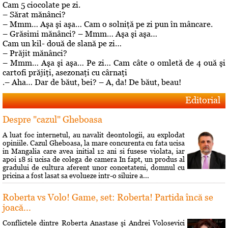
Cam 5 ciocolate pe zi.
– Sărat mănânci?
– Mmm… Aşa şi aşa… Cam o solniţă pe zi pun în mâncare.
– Grăsimi mănânci? – Mmm… Aşa şi aşa…
Cam un kil- două de slană pe zi…
– Prăjit mănânci?
– Mmm… Aşa şi aşa… Pe zi… Cam câte o omletă de 4 ouă şi
cartofi prăjiţi, asezonaţi cu cârnaţi
.– Aha… Dar de băut, bei? – A, da! De băut, beau!
Editorial
Despre "cazul" Gheboasa
A luat foc internetul, au navalit deontologii, au explodat
opiniile. Cazul Gheboasa, la mare concurenta cu fata ucisa
in Mangalia care avea initial 12 ani si fusese violata, iar
apoi 18 si ucisa de colega de camera In fapt, un produs al
gradului de cultura aferent unor concetateni, domnul cu
pricina a fost lasat sa evolueze intr-o siluire a...
Roberta vs Volo! Game, set: Roberta! Partida încă se
joacă...
Conflictele dintre Roberta Anastase şi Andrei Volosevici