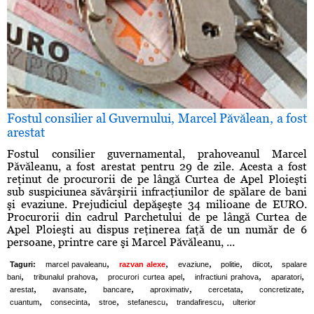
Fostul consilier al Guvernului, Marcel Păvălean, a fost
arestat
Fostul consilier guvernamental, prahoveanul Marcel
Păvăleanu, a fost arestat pentru 29 de zile. Acesta a fost
reţinut de procurorii de pe lângă Curtea de Apel Ploieşti
sub suspiciunea săvârşirii infracţiunilor de spălare de bani
şi evaziune. Prejudiciul depăşeşte 34 milioane de EURO.
Procurorii din cadrul Parchetului de pe lângă Curtea de
Apel Ploieşti au dispus reţinerea faţă de un număr de 6
persoane, printre care şi Marcel Păvăleanu, ...
,
,
,
,
,
Taguri:
marcel pavaleanu
razvan alexe
evaziune
politie
diicot
spalare
,
,
,
,
,
bani
tribunalul prahova
procurori curtea apel
infractiuni prahova
aparatori
,
,
,
,
,
,
arestat
avansate
bancare
aproximativ
cercetata
concretizate
,
,
,
,
,
cuantum
consecinta
stroe
stefanescu
trandafirescu
ulterior