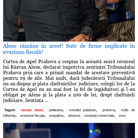
Alexe rămâne în arest! Sute de firme implicate în
evaziune fiscală!
Curtea de Apel Prahova a respins în această seară recursul
lui Răzvan Alexe, declarat împotriva sentinţei Tribunalului
Prahova prin care a primit mandat de arestare preventivă
pentru 29 de zile. Mai mult, dacă judecătorii Tribunalului
nu au dispus şi plata cheltuielilor judiciare, colegii lor de la
Curtea de Apel nu au mai fost la fel de îngăduitori şi l-au
obligat pe Alexe şi la plata a 100 de lei, drept cheltuieli
judiciare. Sentinţa ...
,
,
,
,
Taguri:
razvan alexe
politicieni
consiliul judetean
prahova
trafic de
,
,
,
,
,
influenta
evaziune fiscala
prejudiciu
dosarul
societati comerciale
euro