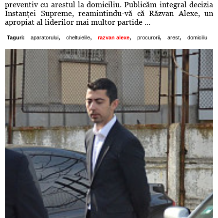
preventiv cu arestul la domiciliu. Publicăm integral decizia
Instanţei Supreme, reamintindu-vă că Răzvan Alexe, un
apropiat al liderilor mai multor partide ...
,
,
,
,
,
Taguri:
aparatorului
cheltuielile
razvan alexe
procurorii
arest
domiciliu