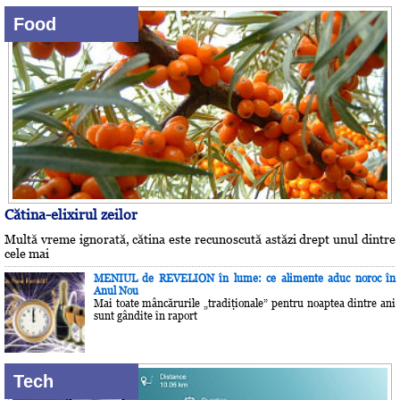
Food
Cătina-elixirul zeilor
Multă vreme ignorată, cătina este recunoscută astăzi drept unul dintre
cele mai
MENIUL de REVELION în lume: ce alimente aduc noroc în
Anul Nou
Mai toate mâncărurile „tradiţionale” pentru noaptea dintre ani
sunt gândite în raport
Tech