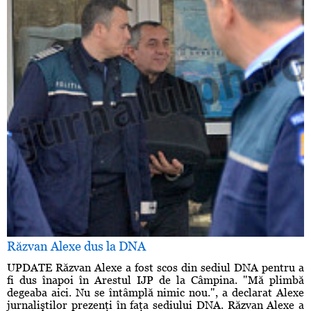
Răzvan Alexe dus la DNA
UPDATE Răzvan Alexe a fost scos din sediul DNA pentru a
fi dus înapoi în Arestul IJP de la Câmpina. "Mă plimbă
degeaba aici. Nu se întâmplă nimic nou.", a declarat Alexe
jurnaliştilor prezenţi în faţa sediului DNA. Răzvan Alexe a