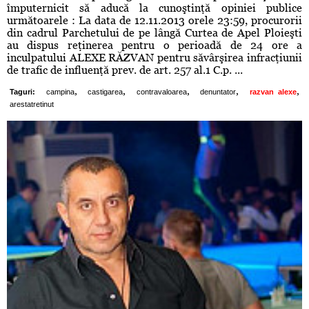
împuternicit să aducă la cunoştinţă opiniei publice
următoarele : La data de 12.11.2013 orele 23:59, procurorii
din cadrul Parchetului de pe lângă Curtea de Apel Ploieşti
au dispus reţinerea pentru o perioadă de 24 ore a
inculpatului ALEXE RĂZVAN pentru săvârşirea infracţiunii
de trafic de influenţă prev. de art. 257 al.1 C.p. ...
,
,
,
,
,
Taguri:
campina
castigarea
contravaloarea
denuntator
razvan alexe
arestatretinut